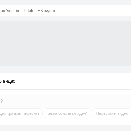
 из Youtube, Rutube, VK видео
о видео
т?
Дай краткий пересказ
Какая основная идея?
Перескажи видео