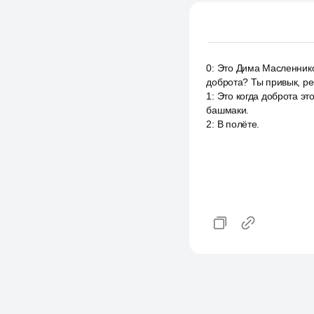
0
:
Это Дима Масленников
доброта? Ты привык, ре
1
:
Это когда доброта это
башмаки.
2
:
В полёте.