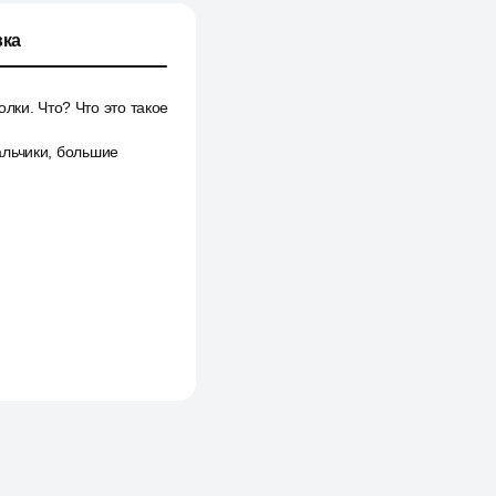
ка
лки. Что? Что это такое
мальчики, большие