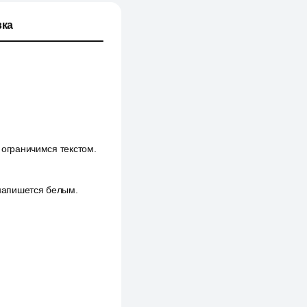
ка
 ограничимся текстом.
 напишется белым.