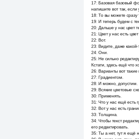
17
:
Базовая базовый фор
напишите вот так, если
18
:
То вы можете сразу 
19
:
И теперь будем с те
20
:
Дальше у нас цвет 
21
:
Цвет у нас есть цвет
22
:
Вот.
23
:
Видите, даже какой-
24
:
Они.
25
:
Не сильно редактиру
Кстати, здесь ещё что х
26
:
Варианты вот такие 
27
:
Градиентом.
28
:
И можно, допустим.
29
:
Всякие цветовые сх
30
:
Применять.
31
:
Что у нас ещё есть 
32
:
Вот у нас есть грани
33
:
Толщина.
34
:
Чтобы текст редакти
его редактировать.
35
:
Ты а нет, тут я ещё 