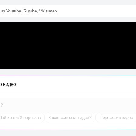
 из Youtube, Rutube, VK видео
о видео
т?
Дай краткий пересказ
Какая основная идея?
Перескажи видео