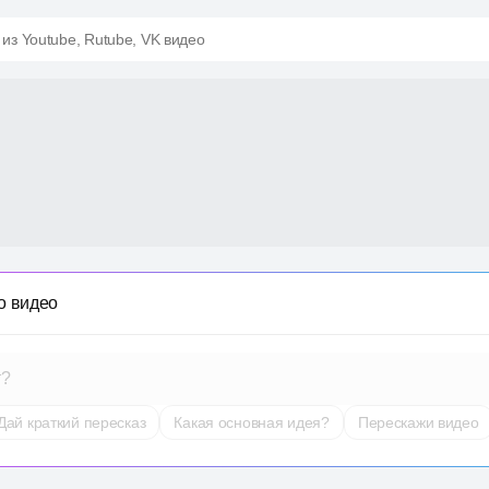
 из Youtube, Rutube, VK видео
о видео
т?
Дай краткий пересказ
Какая основная идея?
Перескажи видео