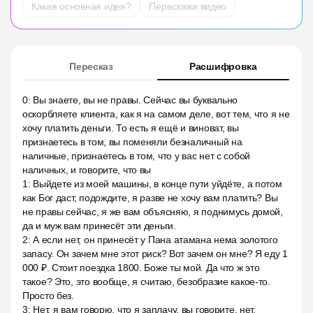
Какая основная идея?
Перескажи видео
Пересказ
Расшифровка
0
:
Вы знаете, вы не правы. Сейчас вы буквально
оскорбляете клиента, как я на самом деле, вот тем, что я не
хочу платить деньги. То есть я ещё и виноват, вы
признаетесь в том, вы поменяли безналичный на
наличные, признаетесь в том, что у вас нет с собой
наличных, и говорите, что вы
1
:
Выйдете из моей машины, в конце пути уйдёте, а потом
как Бог даст, подождите, я разве не хочу вам платить? Вы
не правы сейчас, я же вам объясняю, я поднимусь домой,
да и муж вам принесёт эти деньги.
2
:
А если нет, он принесёт у Пана атамана нема золотого
запасу. Он зачем мне этот риск? Вот зачем он мне? Я еду 1
000 ₽. Стоит поездка 1800. Боже ты мой. Да что ж это
такое? Это, это вообще, я считаю, безобразие какое-то.
Просто без.
3
:
Нет, я вам говорю, что я заплачу, вы говорите, нет,