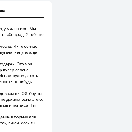
ка
ут, у милое имя. Мы
ь тебе вред. У тебя нет
месяц. И что сейчас
пугала, напугала да
агодарен. Это моя
ер пупер опасна.
ok нам нужно делать
может что-нибудь
делаем их. Ой, бру, ты
Я не должна была этого.
пать и попался. Ты
адёшь в тюрьму для
так, пикси, если ты