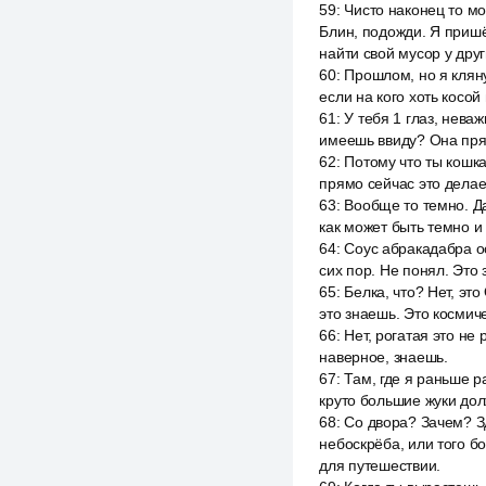
59
:
Чисто наконец то м
Блин, подожди. Я приш
найти свой мусор у дру
60
:
Прошлом, но я кляну
если на кого хоть косой
61
:
У тебя 1 глаз, неваж
имеешь ввиду? Она прям
62
:
Потому что ты кошка
прямо сейчас это делаеш
63
:
Вообще то темно. Да 
как может быть темно и
64
:
Соус абракадабра оо
сих пор. Не понял. Это 
65
:
Белка, что? Нет, эт
это знаешь. Это космиче
66
:
Нет, рогатая это не 
наверное, знаешь.
67
:
Там, где я раньше р
круто большие жуки дол
68
:
Со двора? Зачем? Зд
небоскрёба, или того бо
для путешествии.