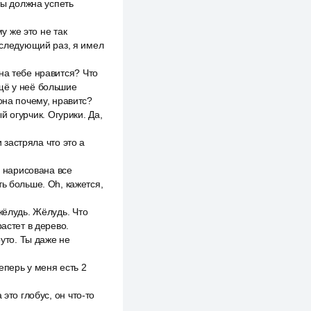
ты должна успеть
у же это не так
в следующий раз, я имел
на тебе нравится? Что
щё у неё большие
она почему, нравитс?
ый огурчик. Огурики. Да,
 застряла что это a
ы нарисована все
ь больше. Oh, кажется,
жёлудь. Жёлудь. Что
астет в дерево.
руто. Ты даже не
теперь у меня есть 2
это глобус, он что-то