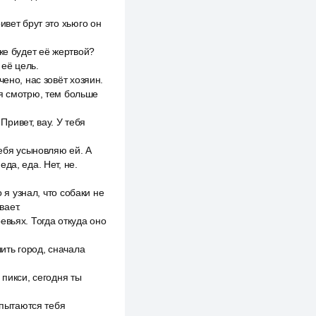
ивет брут это хьюго он
же будет её жертвой?
её цель.
ено, нас зовёт хозяин.
 я смотрю, тем больше
Привет, вау. У тебя
тебя усыновляю ей. А
еда, еда. Нет, не.
 я узнал, что собаки не
вает.
евьях. Тогда откуда оно
ить город, сначала
 пикси, сегодня ты
 пытаются тебя