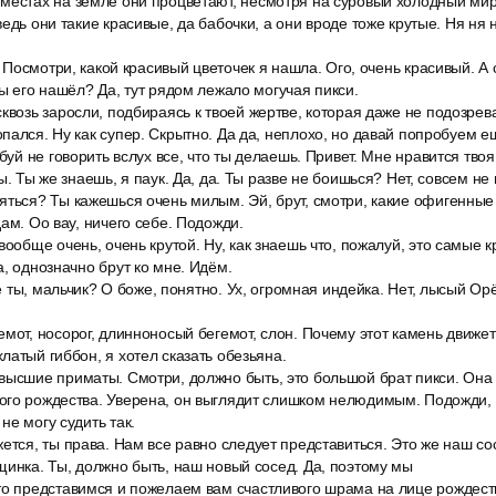
местах на земле они процветают, несмотря на суровый холодный мир, 
едь они такие красивые, да бабочки, а они вроде тоже крутые. Ня ня н
o. Посмотри, какой красивый цветочек я нашла. Ого, очень красивый. А
ты его нашёл? Да, тут рядом лежало могучая пикси.
квозь заросли, подбираясь к твоей жертве, которая даже не подозрева
пался. Ну как супер. Скрытно. Да да, неплохо, но давай попробуем е
обуй не говорить вслух все, что ты делаешь. Привет. Мне нравится тво
ы. Ты же знаешь, я паук. Да, да. Ты разве не боишься? Нет, совсем не 
яться? Ты кажешься очень милым. Эй, брут, смотри, какие офигенны
ам. Оо вау, ничего себе. Подожди.
вообще очень, очень крутой. Ну, как знаешь что, пожалуй, это самые к
а, однозначно брут ко мне. Идём.
де ты, мальчик? О боже, понятно. Ух, огромная индейка. Нет, лысый Орё
мот, носорог, длинноносый бегемот, слон. Почему этот камень движет
латый гиббон, я хотел сказать обезьяна.
высшие приматы. Смотри, должно быть, это большой брат пикси. Она 
го рождества. Уверена, он выглядит слишком нелюдимым. Подожди, п
не могу судить так.
ется, ты права. Нам все равно следует представиться. Это же наш со
щинка. Ты, должно быть, наш новый сосед. Да, поэтому мы
то представимся и пожелаем вам счастливого шрама на лице рождеств