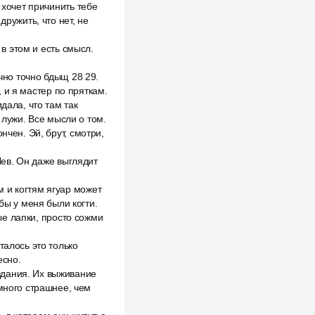
 хочет причинить тебе
дружить, что нет, не
 в этом и есть смысл.
очно точно бдыщ 28 29.
, и я мастер по пряткам.
дала, что там так
 лужи. Все мысли о том.
нчен. Эй, брут, смотри,
 Лев. Он даже выглядит
 и когтям ягуар может
бы у меня были когти.
тые лапки, просто сожми
талось это только
есно.
здания. Их выживание
амного страшнее, чем