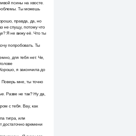
ивой псины на хвосте.
проблемы. Ты можешь
орошо, правда, да, но
аз не спущу, потому что
де? Я не вижу её. Что ты
 хочу попробовать. Ты
емно, для тебя нет. Че,
 голове
Хорошо, я закончила до
. Поверь мне, ты точно
ые. Разве не так? Ну да,
ом с тебя. Вау, как
па тигра, или
ет достаточно времени