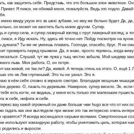
ть, как защитить себя. Представь, что это большое злое животное. Он
Привет. Я пикси, не обижай меня, пожалуйста. Ведь это подло. Давай 
бя.
 имею ввиду укуси его за шею зубами, но ему же больно будет. Да, да,
ольно, он может не захотеть быть моим другом. Супер.
ь и супер сила, и супер лазерный взгляд с прут лазерный взгляд, а т
, пикси, я Иду искать. Ну, здесь её точно нет. Пойду посмотрю на кухне
ы думала? Ты же не умеешь плавать. Господи, спасибо, брус. Я не ожи
оит проверять перед прыжком. Да, я знаю, просто теряюсь, когда вижу
лескаться. Слушай, тут же лужа у тыщ честно забыла. Мой шедевр зако
жного льва. Моя работа. О, он потря.
т как живой, не так ли? Да, живой. А теперь глянь на этого. О, ещё 1
ько это не Лев глупенький. Это ты не узнал. Это я.
узнаю в нём себя словно в зеркало смотрю. Благодаря мощным мышцам
ое дерево. О, лазать по деревьям. Наверное, супер весело. Эх, если 
у тебя есть когти, не видишь, у меня есть только эти маленькие пушис
ига ж себе, нифига ж себе.
ирекс вау какой огромный он даже больше чем hugo все что от них ос
о гадать как они выглядели при жизни это так интересно очень интер
е нравятся? Я всегда восхищался серыми волками. Смертоносные со
 Они используют командную работу, чтобы уничтожить цель, которая н
х родились и выросли.