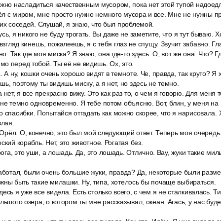
ожно насладиться качественным мусором, пока нет этой тупой надоедл
ёл с миром, мне просто нужно немного мусора и все. Мне не нужны 
гих соседей. Слушай, я знаю, что был проблемой.
сь, я никого не буду трогать. Вы даже не заметите, что я тут бываю. Х
 взгляд кинешь, пожалеешь, я с тебя глаз не спущу. Звучит забавно. Гл
но. Так где моя миска? Я знаю, она где-то здесь. О, вот же она. Что? Г
о перед тобой. Ты её не видишь. Ох, это.
. А ну, кошки очень хорошо видят в темноте. Че, правда, так круто? Я
ь, поэтому ты видишь миску, а я нет, но здесь не темно.
нет, я все прекрасно вижу. Это как раз то, о чем я говорю. Для меня т
 не темно одновременно. Я тебе потом объясню. Вот, блин, у меня на
 спасибки. Попытайся отгадать как можно скорее, что я нарисовала. 
злая.
о Орёл. О, конечно, это был мой следующий ответ. Теперь моя очередь
ский корабль. Нет, это животное. Рогатая без.
рога, это уши, а лошадь. Да, это лошадь. Отлично. Вау, жуки такие мил
аботал, были очень большие жуки, правда? Да, некоторые были размер
жны быть такие милашки. Ну, типа, хотелось бы почаще выбираться.
есь я уже все видела. Есть столько всего, с чем я не сталкивалась. Ти
льшого озера, о котором ты мне рассказывал, океан. Агась, у нас буд