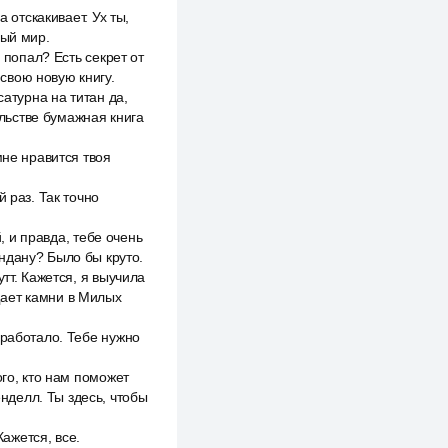
 отскакивает. Ух ты,
ный мир.
 попал? Есть секрет от
свою новую книгу.
сатурна на титан да,
льстве бумажная книга
мне нравится твоя
 раз. Так точно
, и правда, тебе очень
ндану? Было бы круто.
тт. Кажется, я выучила
щает камни в Милых
сработало. Тебе нужно
ого, кто нам поможет
енделл. Ты здесь, чтобы
Кажется, все.