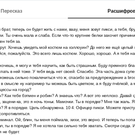
Пересказ
Расшифров
 брат, теперь он будет жить с нами, ваау, меня зовут пикси, а тебя, бр
. Ты очень мала и слаба. Если что-то крупнее белки захочет причинит
ен тебя за.
рут. Хочешь увидеть мой костюм на хэллоуин? До него же ещё целый 
йся, пожалуйста. Это всего лишь костюм. Хорошо, хорошо. А я тебя на
и хочешь, я могу и тебя научить, как быть страшным. Буду премного бл
пать в ней тоже. У тебя ведь нет своей. Спасибо. Эта часть дома суп
можешь сильно покалечиться что ж, спасибо за предупреждение a bro
в смысле ну например ты можешь быть цветком, а я буду пчёлкой, а 
нцессы на город?
? Как тебе бэтмен и робин? А знаешь что? А вот это неплохо. Давай с
 зацени-ка, это я ночь тоньк. Мамочки. Ты в порядке? Мне так жаль. 
? Я в порядке. Цель обнаружена. 10 4. Офицер пикси. Можете присту
сопротивляться.
минал. Ой, блин, ты меня поймала, хихи, это верно. И теперь ты поп
, ты в порядке? Я не хотела так сильно тебя хватать. Смотри сюда. И
 не будет.