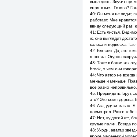
выследить. Звучит прям 
спрятаться. Готова? Гот
40
:
Он меня не видит, пи
работает. Мне нравится
ввиду следующий раз, к
41
:
Есть листья. Видимо
ж, она выглядит достат
колеса и подвеска. Так
42
:
Блестит. Да, это тож
я понял. Огурцы закруч
43
:
Тоже в банке как огу
brook, о чем они говор
44
:
Что автор не всегда
меньше и меньше. Правд
все равно неправильно.
45
:
Предвидеть. Брут, с
это? Это семя дерева. Е
46
:
Ага, удивительно. Я
посмотрел. Разве тебе н
47
:
Нет, ну давай же, бл
крутые палки. Всегда п
48
:
Уходи, аватар звёзд
вроде маленькой модель