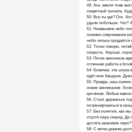
49
:
Ага, земля тоже выг
секретный туннель. Куд
50
:
Все ты где? Ого. Хо
удали побольше. Что? А
51
:
Названием небо тита
помимо озвучивания ко
небо титана продаётся 
52
:
Точно говорю, читай
скорость. Хорошо, хоро
53
:
Почти закончила вре
отличная работа a broo
54
:
Божечки, эта штука в
идёт моя бандана. Дума
55
:
Правда, наш хозяин 
новое заклинание. Хоч
кроликов. Любые камни
56
:
Стоит держаться под
потренироваться в приц
57
:
Без понятия, как мы
спустя пару секунд. Да 
достать красивое пиро?
58
:
С ветки дерева доста