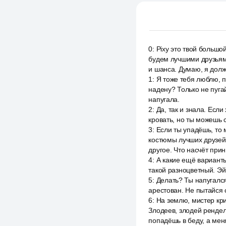
0
:
Pixy это твой большой
будем лучшими друзьями
и шанса. Думаю, я долж
1
:
Я тоже тебя люблю, п
надену? Только не пуга
напугала.
2
:
Да, так и знала. Есл
кровать, но ты можешь с
3
:
Если ты упадёшь, то 
костюмы лучших друзей 
другое. Что насчёт при
4
:
А какие ещё варианты
такой разноцветный. Эй,
5
:
Делать? Ты напугался
арестован. Не пытайся 
6
:
На землю, мистер кри
Злодеев, злодей ренделл
попадёшь в беду, а меня