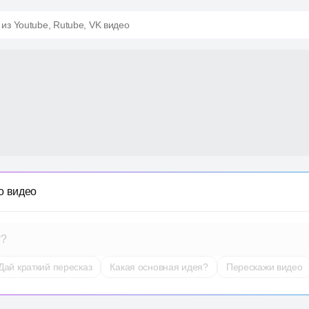
 из Youtube, Rutube, VK видео
о видео
т?
Дай краткий пересказ
Какая основная идея?
Перескажи видео