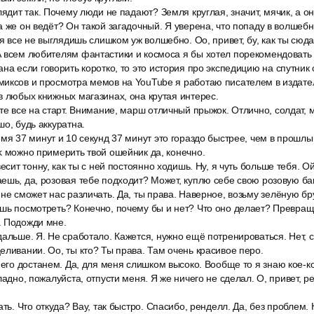
лядит так. Почему люди не падают? Земля круглая, значит, мячик, а она
а же он ведёт? Он такой загадочный. Я уверена, что попаду в волшеб
тя все не выглядишь слишком уж волшебно. Оо, привет, бу, как ты сюда
 всем любителям фантастики и космоса я бы хотел порекомендовать 
на если говорить коротко, то это история про экспедицию на спутник 
миксов и просмотра мемов на YouTube я работаю писателем в издате
в любых книжных магазинах, она крутая интерес.
те все на старт. Внимание, марш отличный прыжок. Отлично, солдат, 
шо, будь аккуратна.
мя 37 минут и 10 секунд 37 минут это гораздо быстрее, чем в прошлый
k можно примерить твой ошейник да, конечно.
есит тонну, как ты с ней постоянно ходишь. Ну, я чуть больше тебя. Ой
ешь, да, розовая тебе подходит? Может, куплю себе свою розовую ба
не сможет нас различать. Да, ты права. Наверное, возьму зелёную бру
ешь посмотреть? Конечно, почему бы и нет? Что оно делает? Превра
. Подожди мне.
альше. Я. Не сработало. Кажется, нужно ещё потренироваться. Нет, 
еливании. Оо, ты кто? Ты права. Там очень красивое перо.
 его достанем. Да, для меня слишком высоко. Вообще то я знаю кое-к
ладно, пожалуйста, отпусти меня. Я же ничего не сделал. О, привет, р
ть. Что откуда? Вау, так быстро. Спасибо, ренделл. Да, без проблем. 