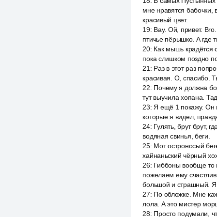
18
:
В самых Пустынных 
мне нравятся бабочки, в
красивый цвет.
19
:
Вау. Ой, привет. Br
птичье пёрышко. А где 
20
:
Как мышь крадётся с
пока слишком поздно по
21
:
Раз в этот раз попр
красивая. О, спасибо. Т
22
:
Почему я должна бо
тут выучила хопана. Тад
23
:
Я ещё 1 покажу. Он 
которые я видел, правд
24
:
Гулять, брут брут, г
водяная свинья, беги.
25
:
Мот остроносый беге
хайнаньский чёрный хох
26
:
Гиббоны вообще то 
пожелаем ему счастливо
большой и страшный. Я 
27
:
По обложке. Мне каж
лола. А это мистер мор
28
:
Просто подумали, ч