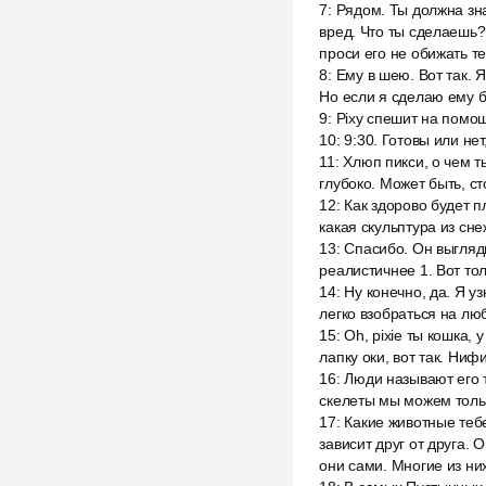
7
:
Рядом. Ты должна зна
вред. Что ты сделаешь? 
проси его не обижать те
8
:
Ему в шею. Вот так. Я
Но если я сделаю ему б
9
:
Pixy спешит на помощ
10
:
9:30. Готовы или нет
11
:
Хлюп пикси, о чем т
глубоко. Может быть, ст
12
:
Как здорово будет п
какая скульптура из сне
13
:
Спасибо. Он выгляди
реалистичнее 1. Вот тол
14
:
Ну конечно, да. Я 
легко взобраться на люб
15
:
Oh, pixie ты кошка, 
лапку оки, вот так. Ниф
16
:
Люди называют его т
скелеты мы можем тольк
17
:
Какие животные теб
зависит друг от друга.
они сами. Многие из ни