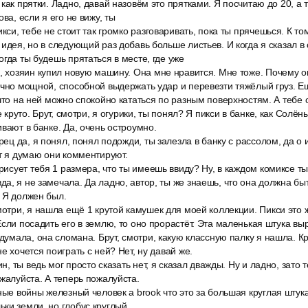
как прятки. Ладно, давай назовём это прятками. Я посчитаю до 20, а 
ова, если я его не вижу, ты
кси, тебе не стоит так громко разговаривать, пока ты прячешься. К том
 идея, но в следующий раз добавь больше листьев. И когда я сказал 
огда ты будешь прятаться в месте, где уже
, хозяин купил новую машину. Она мне нравится. Мне тоже. Почему о
очно мощной, способной выдержать удар и перевезти тяжёлый груз. Е
 что на ней можно спокойно кататься по разным поверхностям. А тебе 
е круто. Брут, смотри, я огурики, ты понял? Я пикси в банке, как Солён
ивают в банке. Да, очень остроумно.
рец да, я понял, понял подожди, ты залезла в банку с рассолом, да о и
ят я думаю они комментируют.
 рисует тебя 1 размера, что ты имеешь ввиду? Ну, в каждом комиксе т
а, я не замечала. Да ладно, автор, ты же знаешь, что она должна быт
 Я должен был.
мотри, я нашла ещё 1 крутой камушек для моей коллекции. Пикси это 
сли посадить его в землю, то оно прорастёт. Эта маленькая штука выр
 думала, она сломана. Брут, смотри, какую классную палку я нашла. К
е хочется поиграть с ней? Нет, ну давай же.
ин, ты ведь мог просто сказать нет, я сказал дважды. Ну и ладно, зато 
ожалуйста. А теперь пожалуйста.
ные войны железный человек a brook что это за большая круглая штука 
ки земли, но глобус круглый.