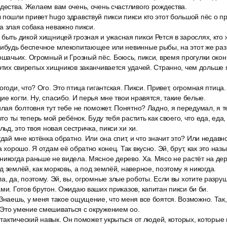
ждества. Желаем вам очень, очень счастливого рождества.
пошли привет hugo здравствуй пикси пикси кто этот большой пёс о пр
а злая собака неважно пикси.
быть дикой хищницей грозная и ужасная пикси Рется в зарослях, кто 
нибудь беспечное млекопитающее или невинные рыбы, на этот же раз 
ошачьих. Огромный и Грозный пёс. Боюсь, пикси, время прогулки оконч
 этих свирепых хищников заканчивается удачей. Странно, чем дольше
годи, что? Ого. Это птица гигантская. Пикси. Привет, огромная птица. 
е когти. Ну, спасибо. И перья мне твои нравятся, такие белые.
илая болтовня тут тебе не поможет. Понятно? Ладно, я передумал, я 
что ты теперь мой ребёнок. Буду тебя растить как своего, что еда, еда, 
льд, это твоя новая сестричка, пикси хи хи.
тдай мне котёнка обратно. Или она спит, и что значит это? Или недавно
а хорошо. Я отдам её обратно конец. Так вкусно. Эй, брут, как это назы
икогда раньше не видела. Мясное дерево. Ха. Мясо не растёт на дер
 землёй, как морковь, а под землёй, наверное, поэтому я никогда.
а, да, поэтому. Эй, вы, огромные злые роботы. Если вы хотите разруш
ами. Готов брутон. Ожидаю ваших приказов, капитан пикси би би.
Знаешь, у меня такое ощущение, что меня все боятся. Возможно. Так,
 Это умение смешиваться с окружением оо.
о тактический навык. Он поможет укрыться от людей, которых, которые