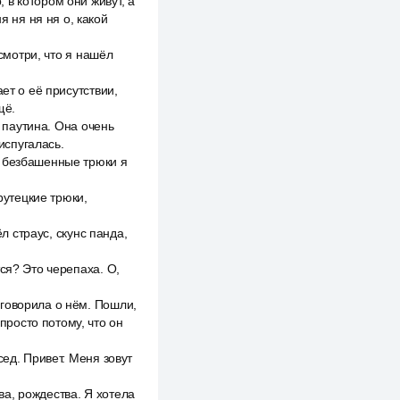
в котором они живут, а
я ня ня ня о, какой
 смотри, что я нашёл
ет о её присутствии,
щё.
я паутина. Она очень
испугалась.
е безбашенные трюки я
рутецкие трюки,
л страус, скунс панда,
ся? Это черепаха. О,
говорила о нём. Пошли,
росто потому, что он
сед. Привет. Меня зовут
а, рождества. Я хотела