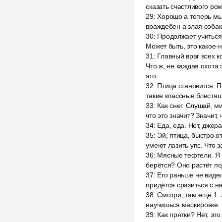
сказать счастливого ро
29
:
Хорошо а теперь мы 
враждебен а злая собак
30
:
Продолжает учиться 
Может быть, это какое-
31
:
Главный враг всех к
Что ж, не каждая охота
это.
32
:
Птица становится. По
такие классные блестящи
33
:
Как снег. Слушай, м
что это значит? Значит, 
34
:
Еда, еда. Нет, джера
35
:
Эй, птица, быстро о
умеют лазить упс. Что з
36
:
Мясные тефтели. Я н
берётся? Оно растёт под
37
:
Его раньше не видел
придётся сразиться с н
38
:
Смотри, там ещё 1. 
научишься маскировке.
39
:
Как прятки? Нет, эт