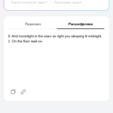
Какая основная идея?
Перескажи видео
Пересказ
Расшифровка
0
:
And moonlight in the stars so right you sleeping til midnight.
1
:
On the floor май он.