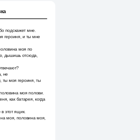
ка
бо подскажет мне.
я героиня, и ты мне
половина моя по
ою, дышишь отсюда,
отвечают?
, не
, ты моя героиня, ты
 половина моя полови.
ня, как батарея, когда
 в этот ящик.
ина моя, половина моя,