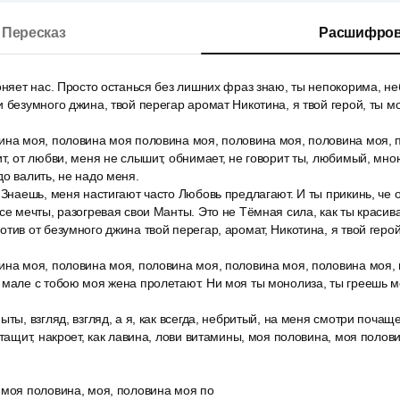
Пересказ
Расшифров
оняет нас. Просто останься без лишних фраз знаю, ты непокорима, не
 безумного джина, твой перегар аромат Никотина, я твой герой, ты мо
ина моя, половина моя половина моя, половина моя, половина моя, 
т, от любви, меня не слышит, обнимает, не говорит ты, любимый, мн
до валить, не надо меня.
 Знаешь, меня настигают часто Любовь предлагают. И ты прикинь, че 
се мечты, разогревая свои Манты. Это не Тёмная сила, как ты красива
тив от безумного джина твой перегар, аромат, Никотина, я твой герой
ина моя, половина моя, половина моя, половина моя, половина моя,
мале с тобою моя жена пролетают. Ни моя ты монолиза, ты греешь ме
ты, взгляд, взгляд, а я, как всегда, небритый, на меня смотри почаще
отащит, накроет, как лавина, лови витамины, моя половина, моя полов
 моя половина, моя, половина моя по