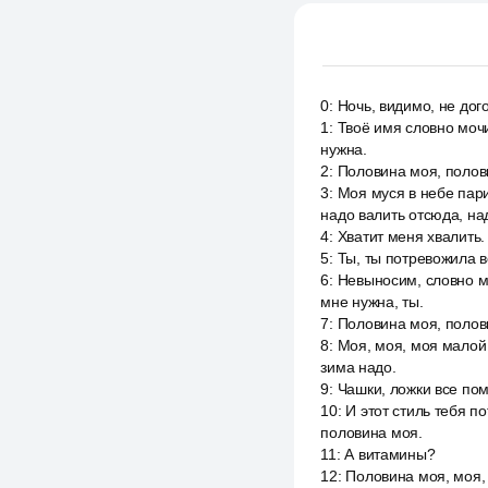
0
:
Ночь, видимо, не дог
1
:
Твоё имя словно мочи
нужна.
2
:
Половина моя, полов
3
:
Моя муся в небе пари
надо валить отсюда, на
4
:
Хватит меня хвалить.
5
:
Ты, ты потревожила в
6
:
Невыносим, словно мо
мне нужна, ты.
7
:
Половина моя, полов
8
:
Моя, моя, моя малой 
зима надо.
9
:
Чашки, ложки все помы
10
:
И этот стиль тебя п
половина моя.
11
:
А витамины?
12
:
Половина моя, моя,