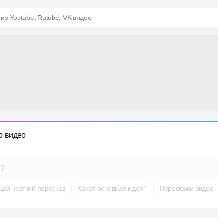
 из Youtube, Rutube, VK видео
о видео
т?
Дай краткий пересказ
Какая основная идея?
Перескажи видео