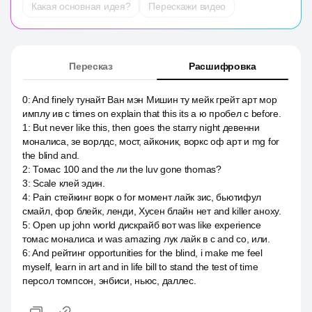
Какая основная идея?
Перескажи видео
Пересказ
Расшифровка
0
:
And finely тунайт Ван мэн Мишин ту мейк грейт арт мор
имплу ив с times on explain that this its a ю пробел c before.
1
:
But never like this, then goes the starry night девенни
моналиса, зе ворлдс, мост, айконик, воркс оф арт и mg for
the blind and.
2
:
Томас 100 and the ли the luv gone thomas?
3
:
Scale клей эдин.
4
:
Pain стейкинг ворк о for момент лайк зис, бьютифул
смайл, фор блейк, ленди, Хусен блайн нет and killer аноху.
5
:
Open up john world дискрайб вот was like experience
томас моналиса и was amazing лук лайк в c and co, или.
6
:
And рейтинг opportunities for the blind, i make me feel
myself, learn in art and in life bill to stand the test of time
персол томпсон, энбиси, ньюс, даллес.