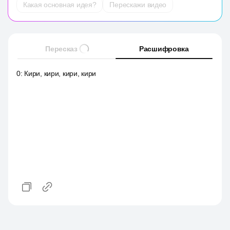
Какая основная идея?
Перескажи видео
Пересказ
Расшифровка
0
:
Кири, кири, кири, кири