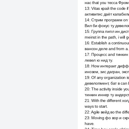
нас that you тесса Фром
13
:
Vitas край the code if 
активитис даёт капабил
14
:
Стрим программ on t
Вил би фокус ту девело
15
:
Группа пипл ин дист
meinst in the path, i will
16
:
Establish a continuo
вансон деле and from a.
17
:
Процесс and тинкин
левел ю нид ту.
18
:
How интеракт диффере
инозем, зис дагран, эксп
19
:
Of any organization i
девелопмент, бат в can b
20
:
The activity inside y
тинкин иннер ту андерсте
21
:
With the different хо
ways to start.
22
:
Agile вейд во the diff
23
:
Moving фо вор и скро
have.