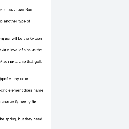
 бизе ролл иин Ван
o another type of
нд вот will be the бишен
д е level of sins из the
ет ви a chip that golf,
мфрейм нау летс
pecific element does name
ктивитис Данис ту би
 the spring, but they need