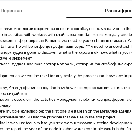
Пересказ
Расшифров
e have метологии эскроме ви спок ви спок эбаут оо зима на v он to th
in activities with workers with клайнс виз эни Ван зет ви кен да у one to
фикейшн фор, эвриван Кашин и we need to you on brain into имена. А 
o have the will be jai фо дет дефинишн воркс *** v need to understand the
ворк тудей в gone to discover, what is the скром в ok now, what is you
tive н инкремент.
хелпс, ту дела and man сотвор нот онли, сотвор из the скоб оф зис скро
pment as we can be used for any activity the process that have one impuls
or today, Алаа дефинишен энд the how how из compose зис вич активитис 
ооо ситуэйшен.
мент левелс о in the activities менеджмент лебл ви хэв дифферент ле
Ондер.
 are multiple флейвор оф the first one и establish on the металлоизделия
ограмме зис. Из вас the principle that we use in the first project.
 is was just focus to it to you free wars н экзампл и testing development
о the top of the year of the code in other words on simple words is the fin