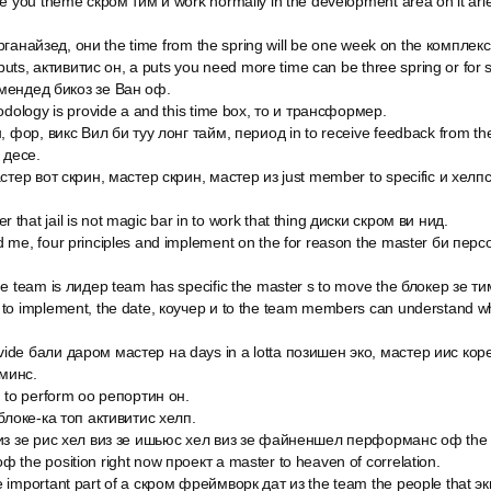
me you theme скром тим и work normally in the development area on it ari
н органайзед, они the time from the spring will be one week on the комплекс
inputs, активитис он, а puts you need more time can be three spring or for 
омендед бикоз зе Ван оф.
odology is provide a and this time box, то и трансформер.
, фор, викс Вил би туу лонг тайм, период in to receive feedback from the
 десе.
стер вот скрин, мастер скрин, мастер из just member to specific и хелпс 
hat jail is not magic bar in to work that thing диски скром ви нид.
 me, four principles and implement on the for reason the master би пер
he team is лидер team has specific the master s to move the блокер зе т
to implement, the date, коучер и to the team members can understand wha
ide бали даром мастер на days in a lotta позишен эко, мастер иис кор
 минс.
и to perform оо репортин он.
 блоке-ка топ активитис хелп.
виз зе рис хел виз зе ишьюс хел виз зе файненшел перформанс оф the 
 the position right now проект a master to heaven of correlation.
 important part of a скром фреймворк дат из the team the people that э