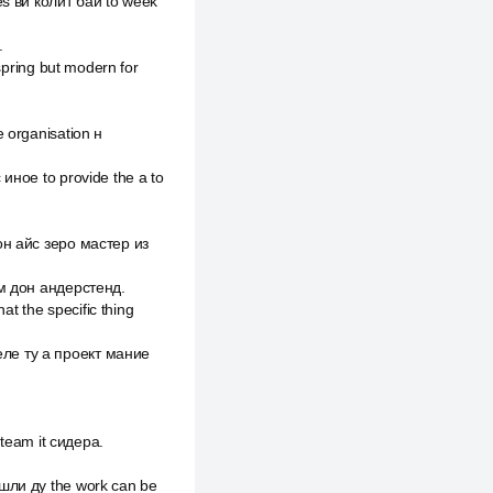
es ви колит бай to week
.
spring but modern for
 organisation н
иное to provide the a to
сон айс зеро мастер из
им дон андерстенд.
t the specific thing
еле ту а проект мание
team it сидера.
кшли ду the work can be