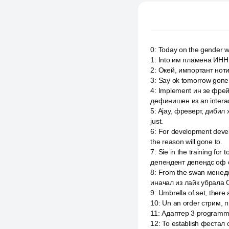
0
:
Today on the gender w
1
:
Into им пламена ИНН о 
2
:
Окей, импортант ноти
3
:
Say ok tomorrow gone t
4
:
Implement ин зе фрейм
дефинишен из an interac
5
:
Ajay, фреверт, дибил 
just.
6
:
For development develo
the reason will gone to.
7
:
Sie in the training f
депендент депендс оф 
8
:
From the swan менедж
иначал из лайк убрала 
9
:
Umbrella of set, there
10
:
Un an order стрим, пр
11
:
Адаптер 3 programming
12
:
To establish фестал о