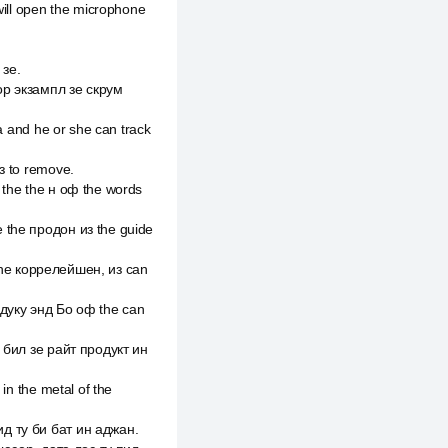
will open the microphone
 зе.
фор экзампл зе скрум
a and he or she can track
з to remove.
 the the н оф the words
e the продон из the guide
r the коррелейшен, из can
одуку энд Бо оф the can
н бил зе райт продукт ин
in the metal of the
ид ту би бат ин аджан.