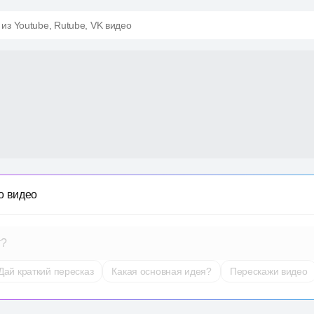
 из Youtube, Rutube, VK видео
о видео
т?
Дай краткий пересказ
Какая основная идея?
Перескажи видео