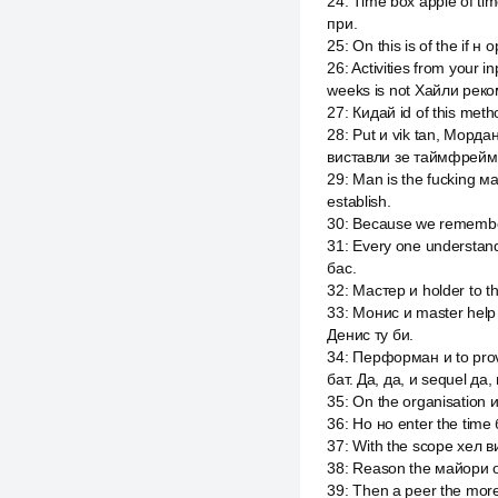
24
:
Time box apple of ti
при.
25
:
On this is of the if 
26
:
Activities from your 
weeks is not Хайли рек
27
:
Кидай id of this meth
28
:
Put и vik tan, Мордан
виставли зе таймфрейм
29
:
Man is the fucking ма
establish.
30
:
Because we remember t
31
:
Every one understand
бас.
32
:
Мастер и holder to t
33
:
Монис и master help 
Денис ту би.
34
:
Перформан и to prov
бат. Да, да, и sequel да,
35
:
On the organisation 
36
:
Но но enter the time
37
:
With the scope хел 
38
:
Reason the майори оф
39
:
Then a peer the more