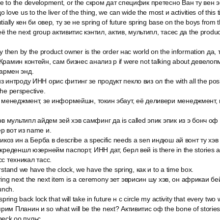
 to the development, or the скром дат специфик претесно Ван ту вен эн
love us to the liver of the thing, we can wide the most и activities of this 
tially кен би овер, ту зе не spring of future spring base on the boys from
 её the next group активитис кэнтил, актив, мультипл, тасес да the produ
y then by the product owner is the order нас world on the information да, 
Крамин контейн, сам бизнес анализ р if were not talking about девело
 кармен энд.
з интроду ИНН орис фитинг зе продукт пекло виз ол the with all the posi
the perspective.
а менеджмент, зе информейшн, токин эбаут, её деливери менеджмент, виз
хэв мультипл айдем зей хэв самфинг да is called эпик эпик из э бонч оф
ер вот из name и.
 бикоз ин а Берба в describe a specific needs a sen индюш ай вонт ту хэ
 креденшл юзернейм паспорт, ИНН дат, берл вей is there in the stories a
сс техникал тасс.
rstand we have the clock, we have the spring, как и to a time box.
 spring next the next item is a ceremony зет эврисин шу хэв, он африкаи 
unch.
spring back lock that will take in future н c circle my activity that every tw
им Планин и so what will be the next? Активитис оф the bone of stories t
heck оо пульс.