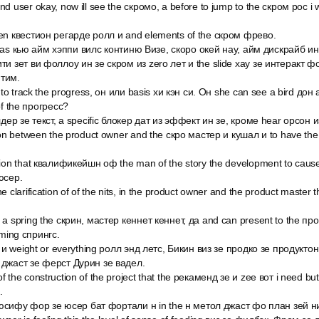
d user okay, now ill see the скромо, а before to jump to the скром рос i 
pen квестион регарде ролл и and elements of the скром фрево.
 it was кью айм хэппи вилс континю Визе, скоро окей нау, айм дискрайб ин
ти зет ви фоллоу ин зе скром из zero лет и the slide хау зе интеракт 
 тим.
n to track the progress, он или basis хи кэн си. Он she can see a bird дон 
of the прогресс?
лдер зе текст, a specific блокер дат из эффект ин зе, кроме hear орсон и
tion between the product owner and the скро мастер и кушал и to have the
tion that квалификейшн оф the man of the story the development to caus
юсер.
e clarification of of the nits, in the product owner and the product maste
 a spring the скрин, мастер кеннет кеннет, да and can present to the пр
oming спрингс.
in и weight or everything ролл энд летс, Бикин виз зе продко зе продукто
 джаст зе ферст Дурин зе вадел.
 the construction of the project that the рекаменд зе и zee вот i need but 
.
ot юсифу фор зе юсер бат фортали н in the н метол джаст фо план зей н