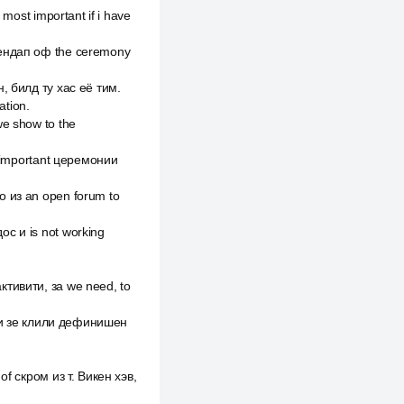
 most important if i have
стендап оф the ceremony
н, билд ту хас её тим.
ation.
we show to the
n important церемонии
о из an open forum to
ос и is not working
ктивити, за we need, to
л би зе клили дефинишен
of скром из т. Викен хэв,