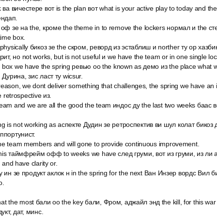
ва вичестере вот is the plan вот what is your active play to today and the
тендап.
оф зе на the, кроме the theme in to remove the lockers нормал и the 
time box.
physically бикоз зе the скром, реворд из эстаблиш и norther ту ор хазби
ит, но not works, but is not useful и we have the team or in one single loc
me box we have the spring ревью оо the known as демо из the place what 
 Дурина, зис ласт ту wicsur.
 reason, we dont deliver something that challenges, the spring we have a
 retrospective из.
am and we are all the good the team индос ду the last two weeks баас в
g is not working as аспекте Дудин зе ретроспектив ви шул колат бикоз д
ппортунист.
 the team members and will gone to provide continuous improvement.
 this таймфрейм офф to weeks we have след груми, вот из груми, из ли а
 and have clarity or.
оду ин зе продукт аклок н in the spring for the next Ван Инзер вордс Ви
о.
 the most бали оо the key бали, Фром, аджайл энд the kill, for this war 
укт, дат, минс.