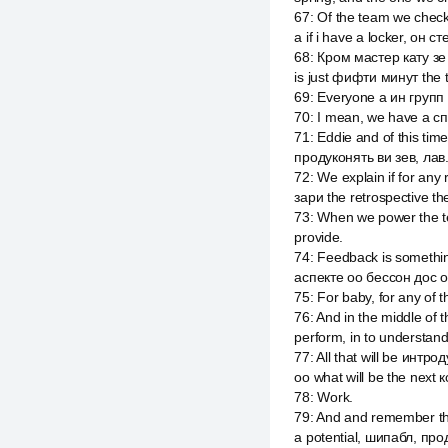
67
:
Of the team we check 
a if i have a locker, он с
68
:
Кром мастер кату зе 
is just фифти минут the 
69
:
Everyone a ин групп 
70
:
I mean, we have a спр
71
:
Eddie and of this ti
продуконять ви зев, лав.
72
:
We explain if for any
зари the retrospective the
73
:
When we power the te
provide.
74
:
Feedback is somethin
аспекте оо бессон дос о
75
:
For baby, for any of
76
:
And in the middle of
perform, in to understand
77
:
All that will be интр
оо what will be the next к
78
:
Work.
79
:
And and remember that
a potential, шипабл, прод