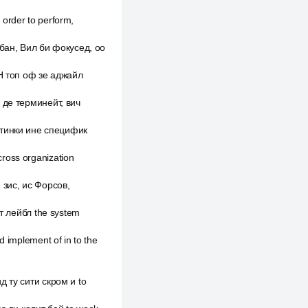
in order to perform,
бан, Вил би фокусед, оо
Н топ оф зе аджайл
у де терминейт, вич
 тинки ине специфик
ross organization
у, зис, ис Форсов,
нт лейбл the system
d implement of in to the
д ту сити скром и to