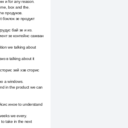
н и for any reason.
time, box and the.
 the продуков.
ct бэклок зе продукт
трудус бай зе и из.
пмент зе контейнс самван
tion we talking about
 в talking about it
 сторис зей хэв сторис
в ю а windows.
nd in the product we can
бейсис иное to understand
o weeks we every.
o take in the next