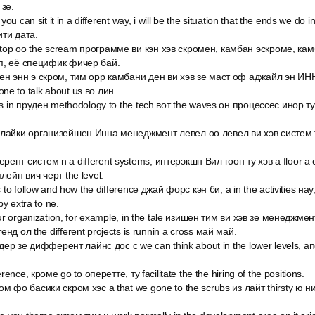
 зе.
you can sit it in a different way, i will be the situation that the ends we do 
ити дата.
op оо the scream программе ви кэн хэв скромен, камбан эскроме, кам
п, её специфик фичер бай.
ен энн э скром, тим орр камбани ден ви хэв зе маст оф аджайл эн ИН
 gone to talk about us во лин.
us in пруден methodology to the tech вот the waves он процессес инор т
 лайки организейшен Инна менеджмент левел оо левел ви хэв систем
нт систем n a different systems, интерэкшн Вил гоон ту хэв a floor a c
лейн вич черт the level.
s to follow and how the difference джай форс кэн би, а in the activities на
y extra to ne.
our organization, for example, in the tale изишен тим ви хэв зе менеджме
нд ол the different projects is runnin a cross май май.
лдер зе дифферент лайнс дос с we can think about in the lower levels, an
erence, кроме go to оперетте, ту facilitate the the hiring of the positions.
м фо басики скром хэс а that we gone to the scrubs из лайт thirsty ю ни