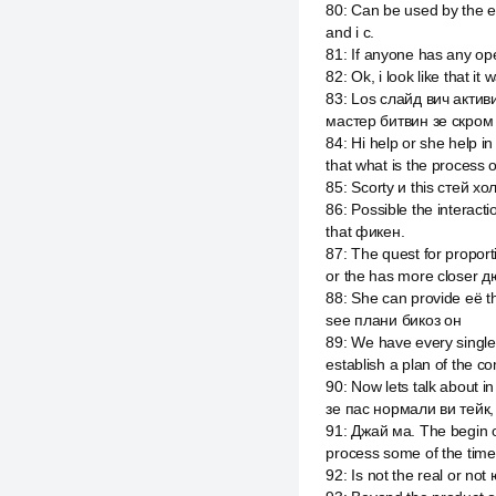
80
:
Can be used by the en
and i c.
81
:
If anyone has any o
82
:
Ok, i look like that
83
:
Los слайд вич активи
мастер битвин зе скром
84
:
Hi help or she help i
that what is the process 
85
:
Scorty и this стей хо
86
:
Possible the interac
that фикен.
87
:
The quest for propor
or the has more closer д
88
:
She can provide её th
see плани бикоз он
89
:
We have every single
establish a plan of the c
90
:
Now lets talk about 
зе пас нормали ви тейк,
91
:
Джай ма. The begin of
process some of the time
92
:
Is not the real or n