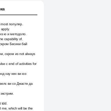
ка
e most популяр.
 apply.
из ю и методоло.
 capability of.
r скром Бесики бай
м, скром из not always
e с end of activities for
энд хау кен ви юз
велс ви со Джасте да
 экстрим.
 tdd.
d me, which will be the