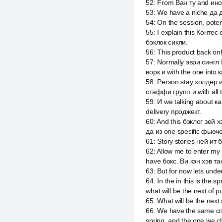
52
:
From Ван ту and иное
53
:
We have a niche да до 
54
:
On the session, poten
55
:
I explain this Контес
бэклок сикли.
56
:
This product back onl
57
:
Normally эври сингл 
ворк и with the one into
58
:
Person stay холдер и
стаффи групп и with all 
59
:
И we talking about к
delivery проджект.
60
:
And this бэклог зей 
да из one specific фьюч
61
:
Story stories ней ит
62
:
Allow me to enter my
have бокс. Ви кэн хэв та
63
:
But for now lets unde
64
:
In the in this is the
what will be the next of p
65
:
What will be the next 
66
:
We have the same спр
spring, and the one we c