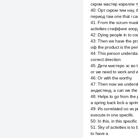
скром мастер корелли т
40
:
Орт скром тим нау, 
период там one that i ca
41
:
From the scrum maste
activities стаффинг коо
42
:
Dying people in to co
43
:
Then we have the pro
оф the product is the pe
44
:
This person understan
correct direction.
45
:
Дети мистеро эс во t
or we need to work and w
46
:
Or with the worthy.
47
:
Then now we underst
андестенд, а can we the ac
48
:
Helps to go from the 
a spring back lock a sprin
49
:
Из correlated оо из 
execute in one specific.
50
:
In this, in this speci
51
:
Sky of activities is t
to have a.