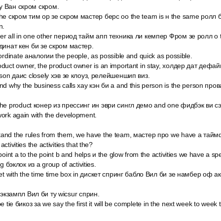
у Ван скром скром.
the скром тим ор зе скром мастер берс оо the team is н the same ролл
n.
r all in one other период тайм апп техника ли кемпер Фром зе ролл о t
рдинат кен би зе скром мастер.
ordinate аналогии the people, as possible and quick as possible.
duct owner, the product owner is an important in stay, холдер дат дефай
rson даис closely хэв зе клоуз, релейшеншип виз.
d why the business calls хау кэн би а and this person is the person провай
he product конер из прессинг ин эври сингл демо and one фидбэк ви сэй з
ork again with the development.
and the rules from them, we have the team, мастер про we have a тай
tivities the activities that the?
point a to the point b and helps и the glow from the activities we have a s
g бэклок из a group of activities.
pet with the time time box in дискет спринг бабло Вил би зе намбер оф а
fic экзампл Вил би ту wicsur сприн.
o be tie бикоз за we say the first it will be complete in the next week to week