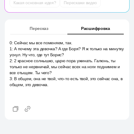
Какая основная идея?
Перескажи видео
Пересказ
Расшифровка
0
:
Сейчас мы все поменяем, так.
1
:
А почему эта девочка? А где Боря? Я ж только на минутку
уснул. Ну что, где тут Борис?
2
:
2 красное солнышко, царю пора ужинать. Галюнь, ты
только не нервничай, мы сейчас всех на ноги поднимем и
все отыщем. Ты чего?
3
:
В общем, она не твой, что-то есть твой, это сейчас она, в
общем, это девочка.