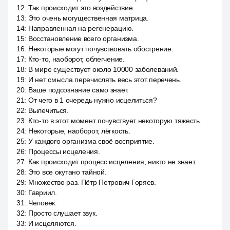
12
:
Так происходит это воздействие.
13
:
Это очень могущественная матрица.
14
:
Направленная на регенерацию.
15
:
Восстановление всего организма.
16
:
Некоторые могут почувствовать обострение.
17
:
Кто-то, наоборот, облегчение.
18
:
В мире существует около 10000 заболеваний.
19
:
И нет смысла перечислять весь этот перечень.
20
:
Ваше подсознание само знает.
21
:
От чего в 1 очередь нужно исцелиться?
22
:
Вылечиться.
23
:
Кто-то в этот момент почувствует некоторую тяжесть.
24
:
Некоторые, наоборот, лёгкость.
25
:
У каждого организма своё восприятие.
26
:
Процессы исцеления.
27
:
Как происходит процесс исцеления, никто не знает.
28
:
Это все окутано тайной.
29
:
Множество раз. Пётр Петрович Горяев.
30
:
Гавриил.
31
:
Человек.
32
:
Просто слушает звук.
33
:
И исцеляются.