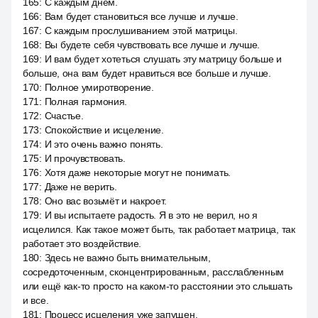
165
:
С каждым днём.
166
:
Вам будет становиться все лучше и лучше.
167
:
С каждым прослушиванием этой матрицы.
168
:
Вы будете себя чувствовать все лучше и лучше.
169
:
И вам будет хотеться слушать эту матрицу больше и
больше, она вам будет нравиться все больше и лучше.
170
:
Полное умиротворение.
171
:
Полная гармония.
172
:
Счастье.
173
:
Спокойствие и исцеление.
174
:
И это очень важно понять.
175
:
И прочувствовать.
176
:
Хотя даже некоторые могут не понимать.
177
:
Даже не верить.
178
:
Оно вас возьмёт и накроет.
179
:
И вы испытаете радость. Я в это не верил, но я
исцелился. Как такое может быть, так работает матрица, так
работает это воздействие.
180
:
Здесь не важно быть внимательным,
сосредоточенным, сконцентрированным, расслабленным
или ещё как-то просто на каком-то расстоянии это слышать
и все.
181
:
Процесс исцеления уже запущен.