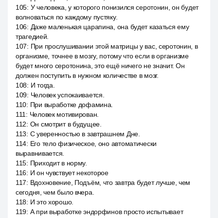
105
:
У человека, у которого понизился серотонин, он будет
волноваться по каждому пустяку.
106
:
Даже маленькая царапина, она будет казаться ему
трагедией.
107
:
При прослушивании этой матрицы у вас, серотонин, в
организме, точнее в мозгу, потому что если в организме
будет много серотонина, это ещё ничего не значит. Он
должен поступить в нужном количестве в мозг.
108
:
И тогда.
109
:
Человек успокаивается.
110
:
При выработке дофамина.
111
:
Человек мотивирован.
112
:
Он смотрит в будущее.
113
:
С уверенностью в завтрашнем Дне.
114
:
Его тело физическое, оно автоматически
выравнивается.
115
:
Приходит в норму.
116
:
И он чувствует некоторое
117
:
Вдохновение, Подъём, что завтра будет лучше, чем
сегодня, чем было вчера.
118
:
И это хорошо.
119
:
А при выработке эндорфинов просто испытывает