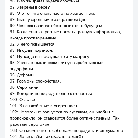
86
:
В то же время будете спокойны.
87
:
Уверены в себе?
88
:
Это тот, что очень часто не хватает нам.
89
:
Быть уверенным в завтрашнем Дне.
90
:
Человек начинает беспокоиться о будущем.
91
:
Когда слышат разные новости, разную информацию,
иногда противоречивую.
92
:
У него повышается.
93
:
Инсулин кортизол.
94
:
Ну, когда вы послушаете эту матрицу.
95
:
У вас автоматически начнут вырабатываться
эндорфины.
96
:
Дофамин.
97
:
Гормоны спокойствия.
98
:
Серотонин.
99
:
Который непосредственно отвечает за
100
:
Счастье.
101
:
За спокойствие и уверенность.
102
:
Человек не волнуется по пустякам, он, чтобы не
происходило, он становится более оптимистичным. Так
работает серотонин.
103
:
Он может что-то себе даже повредить, и он думает а
104
:
До свадьбы, так сказать, заживёт.