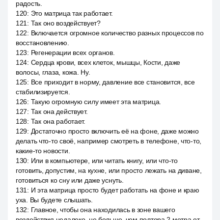
радость.
120
:
Это матрица так работает.
121
:
Так оно воздействует?
122
:
Включается огромное количество разных процессов по
восстановлению.
123
:
Регенерации всех органов.
124
:
Сердца крови, всех клеток, мышцы, Кости, даже
волосы, глаза, кожа. Ну.
125
:
Все приходит в норму, давление все становится, все
стабилизируется.
126
:
Такую огромную силу имеет эта матрица.
127
:
Так она действует.
128
:
Так она работает.
129
:
Достаточно просто включить её на фоне, даже можно
делать что-то своё, например смотреть в телефоне, что-то,
какие-то новости.
130
:
Или в компьютере, или читать книгу, или что-то
готовить, допустим, на кухне, или просто лежать на диване,
готовиться ко сну или даже уснуть.
131
:
И эта матрица просто будет работать на фоне и краю
уха. Вы будете слышать.
132
:
Главное, чтобы она находилась в зоне вашего
воздействия недалеко, не больше, чем полтора 2 метра от