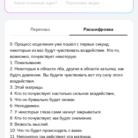
Какая основная идея?
Перескажи видео
Пересказ
Расшифровка
0
:
Процесс исцеления уже пошёл с первых секунд,
некоторые из вас будут чувствовать воздействие. Кто-то,
возможно, почувствует некоторую
1
:
Покалывание.
2
:
Некоторые в области лба, другие в области затылка, как
будто давление. Вы будете чувствовать вот эту силу этого
воздействия.
3
:
Этой матрицы.
4
:
Кто-то почувствует настолько сильное воздействие,
5
:
Что он буквально будет скован.
6
:
Неподвижен.
7
:
У некоторых глаза сами начнут закрываться.
8
:
Кто-то почувствует, как будто онемение.
9
:
Вязкость мыслей.
10
:
Что-то будет происходить с вами.
11
:
Непонятно так действует эта матрица.