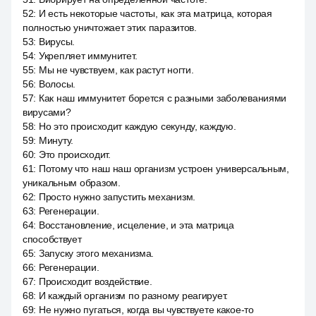
52
:
И есть некоторые частоты, как эта матрица, которая
полностью уничтожает этих паразитов.
53
:
Вирусы.
54
:
Укрепляет иммунитет.
55
:
Мы не чувствуем, как растут ногти.
56
:
Волосы.
57
:
Как наш иммунитет борется с разными заболеваниями
вирусами?
58
:
Но это происходит каждую секунду, каждую.
59
:
Минуту.
60
:
Это происходит.
61
:
Потому что наш наш организм устроен универсальным,
уникальным образом.
62
:
Просто нужно запустить механизм.
63
:
Регенерации.
64
:
Восстановление, исцеление, и эта матрица
способствует
65
:
Запуску этого механизма.
66
:
Регенерации.
67
:
Происходит воздействие.
68
:
И каждый организм по разному реагирует.
69
:
Не нужно пугаться, когда вы чувствуете какое-то