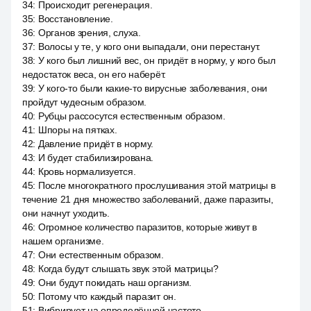
34
:
Происходит регенерация.
35
:
Восстановление.
36
:
Органов зрения, слуха.
37
:
Волосы у те, у кого они выпадали, они перестанут.
38
:
У кого был лишний вес, он придёт в норму, у кого был
недостаток веса, он его наберёт.
39
:
У кого-то были какие-то вирусные заболевания, они
пройдут чудесным образом.
40
:
Рубцы рассосутся естественным образом.
41
:
Шпоры на пятках.
42
:
Давление придёт в норму.
43
:
И будет стабилизирована.
44
:
Кровь нормализуется.
45
:
После многократного прослушивания этой матрицы в
течение 21 дня множество заболеваний, даже паразиты,
они начнут уходить.
46
:
Огромное количество паразитов, которые живут в
нашем организме.
47
:
Они естественным образом.
48
:
Когда будут слышать звук этой матрицы?
49
:
Они будут покидать наш организм.
50
:
Потому что каждый паразит он.
51
:
Вибрирует на определённой частоте.