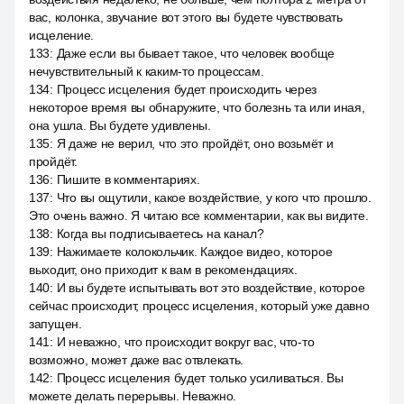
вас, колонка, звучание вот этого вы будете чувствовать
исцеление.
133
:
Даже если вы бывает такое, что человек вообще
нечувствительный к каким-то процессам.
134
:
Процесс исцеления будет происходить через
некоторое время вы обнаружите, что болезнь та или иная,
она ушла. Вы будете удивлены.
135
:
Я даже не верил, что это пройдёт, оно возьмёт и
пройдёт.
136
:
Пишите в комментариях.
137
:
Что вы ощутили, какое воздействие, у кого что прошло.
Это очень важно. Я читаю все комментарии, как вы видите.
138
:
Когда вы подписываетесь на канал?
139
:
Нажимаете колокольчик. Каждое видео, которое
выходит, оно приходит к вам в рекомендациях.
140
:
И вы будете испытывать вот это воздействие, которое
сейчас происходит, процесс исцеления, который уже давно
запущен.
141
:
И неважно, что происходит вокруг вас, что-то
возможно, может даже вас отвлекать.
142
:
Процесс исцеления будет только усиливаться. Вы
можете делать перерывы. Неважно.