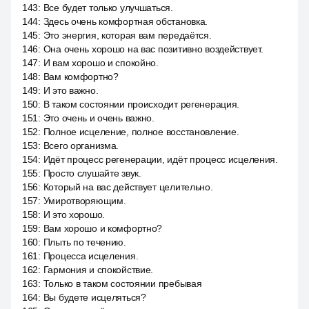
143
:
Все будет только улучшаться.
144
:
Здесь очень комфортная обстановка.
145
:
Это энергия, которая вам передаётся.
146
:
Она очень хорошо на вас позитивно воздействует.
147
:
И вам хорошо и спокойно.
148
:
Вам комфортно?
149
:
И это важно.
150
:
В таком состоянии происходит регенерация.
151
:
Это очень и очень важно.
152
:
Полное исцеление, полное восстановление.
153
:
Всего организма.
154
:
Идёт процесс регенерации, идёт процесс исцеления.
155
:
Просто слушайте звук.
156
:
Который на вас действует целительно.
157
:
Умиротворяющим.
158
:
И это хорошо.
159
:
Вам хорошо и комфортно?
160
:
Плыть по течению.
161
:
Процесса исцеления.
162
:
Гармония и спокойствие.
163
:
Только в таком состоянии пребывая
164
:
Вы будете исцеляться?