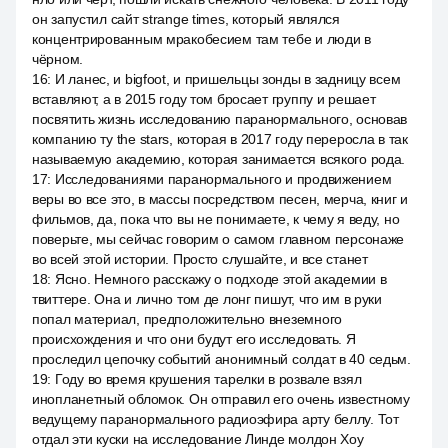
он запустил сайт strange times, который являлся
концентрированным мракобесием там тебе и люди в
чёрном.
16
:
И ланес, и bigfoot, и пришельцы зонды в задницу всем
вставляют, а в 2015 году том бросает группу и решает
посвятить жизнь исследованию паранормального, основав
компанию ту the stars, которая в 2017 году переросла в так
называемую академию, которая занимается всякого рода.
17
:
Исследованиями паранормального и продвижением
веры во все это, в массы посредством песен, мерча, книг и
фильмов, да, пока что вы не понимаете, к чему я веду, но
поверьте, мы сейчас говорим о самом главном персонаже
во всей этой истории. Просто слушайте, и все станет
18
:
Ясно. Немного расскажу о подходе этой академии в
твиттере. Она и лично том де лонг пишут, что им в руки
попал материал, предположительно внеземного
происхождения и что они будут его исследовать. Я
проследил цепочку событий анонимный солдат в 40 седьм.
19
:
Году во время крушения тарелки в розвале взял
инопланетный обломок. Он отправил его очень известному
ведущему паранормального радиоэфира арту беллу. Тот
отдал эти куски на исследование Линде молдон Хоу