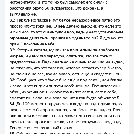
истребителях, и это точно был самолёт, его сняли с
расстояния около 60 километров. Это дохрена, а
выглядело же.
81
:
Так близко также и тут белое неразборчивое пятно это
просто что-то горячее. Очень далеко выходит, что если это
и был нло, то это очень тупой нло, ведь у него установлены
огромные двигатели, прошлая модель что ли? Я думаю это
прям 1 поколение набе.
82
:
Которые летали, ну или все пришельцы там заболели
нахрен, и у них температура, опять же, это все только
предположения. Ведь реально не очень ясно, что на видео,
но говорить, что это тарелка, которая летает супер быстро,
но это ещё не все, кроме видео, есть ещё и свидетели, они
83
:
Сообщает, что объект был ещё и под водой, или близко
к воде, и это видели пилоты необъяснимо. Вот интересный
абзац из официальных отчётов пилот летел, летел себе,
смотрит вниз опа, там вода пенится как будто объект от 5.
84
:
До 100 метров погружается в воду, на подводную лодку
похож, но это быстро пропало, и он больше не видел. Раз
они летали и искали нло, то, значит, это все связано и нло
сделало это, пролетая низко, или же погрузилась под воду.
Теперь это неопознанный ныряя.
85
:
Объект страшно, очень страшно, но опять же будем