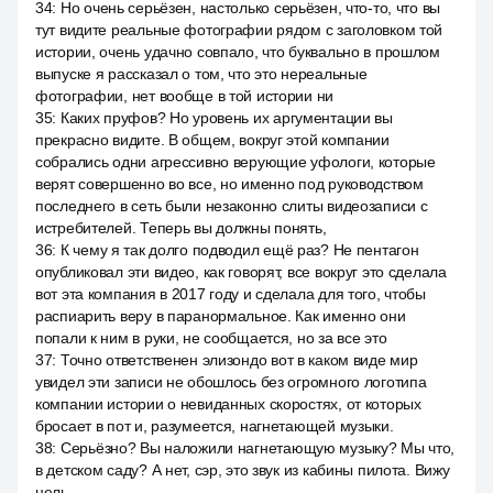
34
:
Но очень серьёзен, настолько серьёзен, что-то, что вы
тут видите реальные фотографии рядом с заголовком той
истории, очень удачно совпало, что буквально в прошлом
выпуске я рассказал о том, что это нереальные
фотографии, нет вообще в той истории ни
35
:
Каких пруфов? Но уровень их аргументации вы
прекрасно видите. В общем, вокруг этой компании
собрались одни агрессивно верующие уфологи, которые
верят совершенно во все, но именно под руководством
последнего в сеть были незаконно слиты видеозаписи с
истребителей. Теперь вы должны понять,
36
:
К чему я так долго подводил ещё раз? Не пентагон
опубликовал эти видео, как говорят, все вокруг это сделала
вот эта компания в 2017 году и сделала для того, чтобы
распиарить веру в паранормальное. Как именно они
попали к ним в руки, не сообщается, но за все это
37
:
Точно ответственен элизондо вот в каком виде мир
увидел эти записи не обошлось без огромного логотипа
компании истории о невиданных скоростях, от которых
бросает в пот и, разумеется, нагнетающей музыки.
38
:
Серьёзно? Вы наложили нагнетающую музыку? Мы что,
в детском саду? А нет, сэр, это звук из кабины пилота. Вижу
цель.