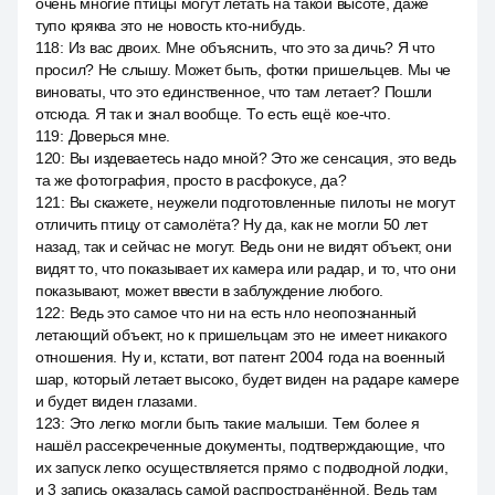
очень многие птицы могут летать на такой высоте, даже
тупо кряква это не новость кто-нибудь.
118
:
Из вас двоих. Мне объяснить, что это за дичь? Я что
просил? Не слышу. Может быть, фотки пришельцев. Мы че
виноваты, что это единственное, что там летает? Пошли
отсюда. Я так и знал вообще. То есть ещё кое-что.
119
:
Доверься мне.
120
:
Вы издеваетесь надо мной? Это же сенсация, это ведь
та же фотография, просто в расфокусе, да?
121
:
Вы скажете, неужели подготовленные пилоты не могут
отличить птицу от самолёта? Ну да, как не могли 50 лет
назад, так и сейчас не могут. Ведь они не видят объект, они
видят то, что показывает их камера или радар, и то, что они
показывают, может ввести в заблуждение любого.
122
:
Ведь это самое что ни на есть нло неопознанный
летающий объект, но к пришельцам это не имеет никакого
отношения. Ну и, кстати, вот патент 2004 года на военный
шар, который летает высоко, будет виден на радаре камере
и будет виден глазами.
123
:
Это легко могли быть такие малыши. Тем более я
нашёл рассекреченные документы, подтверждающие, что
их запуск легко осуществляется прямо с подводной лодки,
и 3 запись оказалась самой распространённой. Ведь там