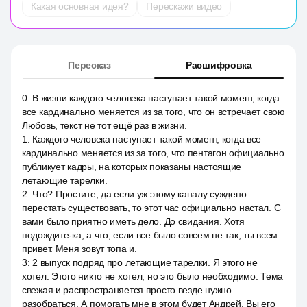
Какая основная идея?
Перескажи видео
Пересказ
Расшифровка
0
:
В жизни каждого человека наступает такой момент, когда
все кардинально меняется из за того, что он встречает свою
Любовь, текст не тот ещё раз в жизни.
1
:
Каждого человека наступает такой момент, когда все
кардинально меняется из за того, что пентагон официально
публикует кадры, на которых показаны настоящие
летающие тарелки.
2
:
Что? Простите, да если уж этому каналу суждено
перестать существовать, то этот час официально настал. С
вами было приятно иметь дело. До свидания. Хотя
подождите-ка, а что, если все было совсем не так, ты всем
привет. Меня зовут топа и.
3
:
2 выпуск подряд про летающие тарелки. Я этого не
хотел. Этого никто не хотел, но это было необходимо. Тема
свежая и распространяется просто везде нужно
разобраться. А помогать мне в этом будет Андрей. Вы его