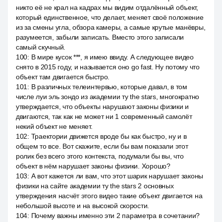
никто её не крал на кадрах мы видим отдалённый объект,
который единственное, что делает, меняет своё положение
из за смены угла, обзора камеры, а самые крутые манёвры,
разумеется, забыли записать. Вместо этого записали
самый скучный.
100
:
В мире кусок ***, я имею ввиду. А следующее видео
снято в 2015 году, и называется оно go fast. Ну потому что
объект там двигается быстро.
101
:
В различных телеинтервью, которые давал, в том
числе луи эль зондо из академии ту the stars, многократно
утверждается, что объекты нарушают законы физики и
двигаются, так как не может ни 1 современный самолёт
некий объект не меняет.
102
:
Траектории движется вроде бы как быстро, ну и в
общем то все. Вот скажите, если бы вам показали этот
ролик без всего этого контекста, подумали бы вы, что
объект в нём нарушает законы физики. Хорошо?
103
:
А вот кажется ли вам, что этот шарик нарушает законы
физики на сайте академии ту the stars 2 основных
утверждения насчёт этого видео такие объект двигается на
небольшой высоте и на высокой скорости.
104
:
Почему важны именно эти 2 параметра в сочетании?