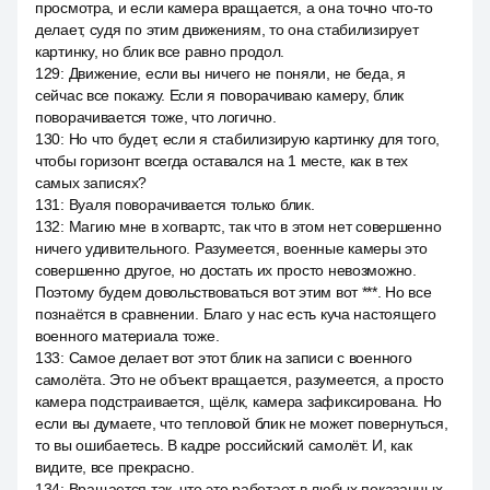
просмотра, и если камера вращается, а она точно что-то
делает, судя по этим движениям, то она стабилизирует
картинку, но блик все равно продол.
129
:
Движение, если вы ничего не поняли, не беда, я
сейчас все покажу. Если я поворачиваю камеру, блик
поворачивается тоже, что логично.
130
:
Но что будет, если я стабилизирую картинку для того,
чтобы горизонт всегда оставался на 1 месте, как в тех
самых записях?
131
:
Вуаля поворачивается только блик.
132
:
Магию мне в хогвартс, так что в этом нет совершенно
ничего удивительного. Разумеется, военные камеры это
совершенно другое, но достать их просто невозможно.
Поэтому будем довольствоваться вот этим вот ***. Но все
познаётся в сравнении. Благо у нас есть куча настоящего
военного материала тоже.
133
:
Самое делает вот этот блик на записи с военного
самолёта. Это не объект вращается, разумеется, а просто
камера подстраивается, щёлк, камера зафиксирована. Но
если вы думаете, что тепловой блик не может повернуться,
то вы ошибаетесь. В кадре российский самолёт. И, как
видите, все прекрасно.
134
:
Вращается так, что это работает в любых показанных