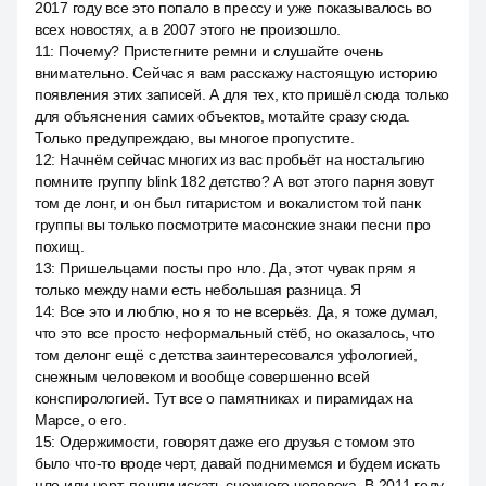
2017 году все это попало в прессу и уже показывалось во
всех новостях, а в 2007 этого не произошло.
11
:
Почему? Пристегните ремни и слушайте очень
внимательно. Сейчас я вам расскажу настоящую историю
появления этих записей. А для тех, кто пришёл сюда только
для объяснения самих объектов, мотайте сразу сюда.
Только предупреждаю, вы многое пропустите.
12
:
Начнём сейчас многих из вас пробьёт на ностальгию
помните группу blink 182 детство? А вот этого парня зовут
том де лонг, и он был гитаристом и вокалистом той панк
группы вы только посмотрите масонские знаки песни про
похищ.
13
:
Пришельцами посты про нло. Да, этот чувак прям я
только между нами есть небольшая разница. Я
14
:
Все это и люблю, но я то не всерьёз. Да, я тоже думал,
что это все просто неформальный стёб, но оказалось, что
том делонг ещё с детства заинтересовался уфологией,
снежным человеком и вообще совершенно всей
конспирологией. Тут все о памятниках и пирамидах на
Марсе, о его.
15
:
Одержимости, говорят даже его друзья с томом это
было что-то вроде черт, давай поднимемся и будем искать
нло или черт, пошли искать снежного человека. В 2011 году