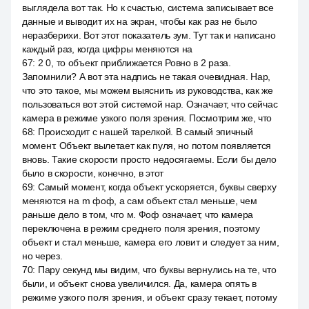
выглядела вот так. Но к счастью, система записывает все
данные и выводит их на экран, чтобы как раз не было
неразберихи. Вот этот показатель зум. Тут так и написано
каждый раз, когда цифры меняются на
67
:
2 0, то объект приближается Ровно в 2 раза.
Запомнили? А вот эта надпись не такая очевидная. Нар,
что это такое, мы можем выяснить из руководства, как же
пользоваться вот этой системой нар. Означает, что сейчас
камера в режиме узкого поля зрения. Посмотрим же, что
68
:
Происходит с нашей тарелкой. В самый эпичный
момент. Объект вылетает как пуля, но потом появляется
вновь. Такие скорости просто недосягаемы. Если бы дело
было в скорости, конечно, в этот
69
:
Самый момент, когда объект ускоряется, буквы сверху
меняются на m фоф, а сам объект стал меньше, чем
раньше дело в том, что м. Фоф означает, что камера
переключена в режим среднего поля зрения, поэтому
объект и стал меньше, камера его ловит и следует за ним,
но через.
70
:
Пару секунд мы видим, что буквы вернулись на те, что
были, и объект снова увеличился. Да, камера опять в
режиме узкого поля зрения, и объект сразу текает, потому