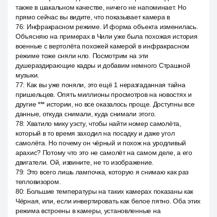
также в шакальном качестве, ничего не напоминает. Но
прямо сейчас вы видите, что показывает камера в
76
:
Инфракрасном режиме. И форма объекта изменилась.
Объясняю на примерах в Чили уже была похожая история
военные с вертолёта похожей камерой в инфракрасном
режиме тоже сняли нло. Посмотрим на эти
душераздирающие кадры и добавим немного Страшной
музыки.
77
:
Как вы уже поняли, это ещё 1 неразгаданная тайна
пришельцев. Опять миллионы просмотров на новостях и
другие *** истории, но все оказалось проще. Доступны все
данные, откуда снимали, куда снимали этого.
78
:
Хватило мику уэсту, чтобы найти номер самолёта,
который в то время заходил на посадку и даже угол
самолёта. Но почему он чёрный и похож на уродливый
арахис? Потому что это не самолёт на самом деле, а его
двигатели. Ой, извините, не то изображение.
79
:
Это всего лишь лампочка, которую я снимаю как раз
тепловизором.
80
:
Большие температуры на таких камерах показаны как
Чёрная, или, если инвертировать как белое пятно. Оба этих
режима встроены в камеры, установленные на