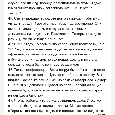
случай лес ли king, вообще помешанная на этом. И даже
книги пишет про нло и загробную жизнь. Интересно,
значит?
44
:
Статьи предвзяты, скорее всего заказуха, чтобы мир
увидел правду. И вот этот пост тому подтверждение. Они
вместе с элизондо писали эту статью, а потом и
документалки подоспели. Разумеется. Теперь вы видите
разницу впервые видео слили все.
45
:
В 2007 году, но всем было совершенно наплевать, но в
2017 году, когда известные люди, немного повёрнутые на
уфологии, заручившись поддержкой мракобесных
публицистов, и правильно все подав, сделали из этого
сенсацию, если бы не их упорство документ
46
:
Талки, конференции. Всем вокруг было бы совершенно
наплевать на это видео. Чуть позже объясню почему. Вот
видите, насколько важна именно подача материала. Доктор
FOX был бы доволен. Тщательно спланированная акция
сделала бум, и теперь почти не осталось людей, которые
не слышали бы о том,
47
:
Что истребители гонялись за пришельцами. И все же
это не фейк, да, эти записи реальны. Министерство
обороны сша это подтвердило и говорит, что эти видео, как