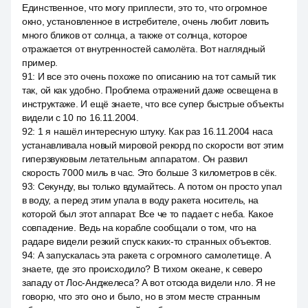
Единственное, что могу приплести, это то, что огромное
окно, установленное в истребителе, очень любит ловить
много бликов от солнца, а также от солнца, которое
отражается от внутренностей самолёта. Вот наглядный
пример.
91
:
И все это очень похоже по описанию на тот самый тик
так, ой как удобно. Проблема отражений даже освещена в
инструктаже. И ещё знаете, что все супер быстрые объекты
видели с 10 по 16.11.2004.
92
:
1 я нашёл интересную штуку. Как раз 16.11.2004 наса
устанавливала новый мировой рекорд по скорости вот этим
гиперзвуковым летательным аппаратом. Он развил
скорость 7000 миль в час. Это больше 3 километров в сёк.
93
:
Секунду, вы только вдумайтесь. А потом он просто упал
в воду, а перед этим упала в воду ракета носитель, на
которой был этот аппарат. Все че то падает с неба. Какое
совпадение. Ведь на корабле сообщали о том, что на
радаре видели резкий спуск каких-то странных объектов.
94
:
А запускалась эта ракета с огромного самолетище. А
знаете, где это происходило? В тихом океане, к северо
западу от Лос-Анджелеса? А вот отсюда видели нло. Я не
говорю, что это оно и было, но в этом месте странным