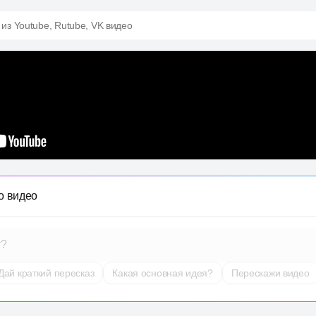
 из Youtube, Rutube, VK видео
о видео
т?
Дай краткий пересказ
Какая основная идея?
Перескажи видео