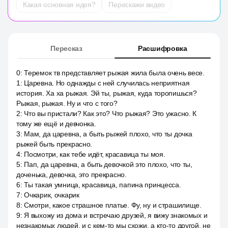
Какая основная идея?
Перескажи видео
Пересказ
Расшифровка
0
:
Теремок тв представляет рыжая жила была очень весе.
1
:
Царевна. Но однажды с ней случилась неприятная
история. Ха ха рыжая. Эй ты, рыжая, куда торопишься?
Рыжая, рыжая. Ну и что с того?
2
:
Что вы пристали? Как это? Что рыжая? Это ужасно. К
тому же ещё и девчонка.
3
:
Мам, да царевна, а быть рыжей плохо, что ты дочка
рыжей быть прекрасно.
4
:
Посмотри, как тебе идёт, красавица ты моя.
5
:
Пап, да царевна, а быть девочкой это плохо, что ты,
доченька, девочка, это прекрасно.
6
:
Ты такая умница, красавица, папина принцесса.
7
:
Очкарик, очкарик
8
:
Смотри, какое страшное платье. Фу, ну и страшилище.
9
:
Я выхожу из дома и встречаю друзей, я вижу знакомых и
незнакомых людей, и с кем-то мы схожи, а кто-то другой, не