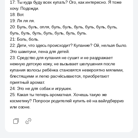
17
:
Ты куда буду всех купать? Ого, как интересно. Я тоже
хочу. Подожди.
18
:
Вот.
19
:
Ля ля ля.
20
:
Буль, буль, опля, буль, буль, буль, буль, буль, буль,
буль, буль, буль, буль, буль, буль, буль.
21
:
Боль, боль.
22
:
Дети, что здесь происходит? Купание? Ой, нельзя было.
Это шампуни, пена для детей.
23
:
Средство для купания не сушит и не раздражает
нежную детскую кожу, не вызывает шелушения после
купания волосы ребёнка становятся невероятно мягкими,
блестящими и легко расчёсываются, приобретают
приятный аромат.
24
:
Это не для собак и игрушек.
25
:
Какая ты теперь ароматная. Хочешь такую же
косметику? Попроси родителей купить её на вайлдберриз
или озоне.