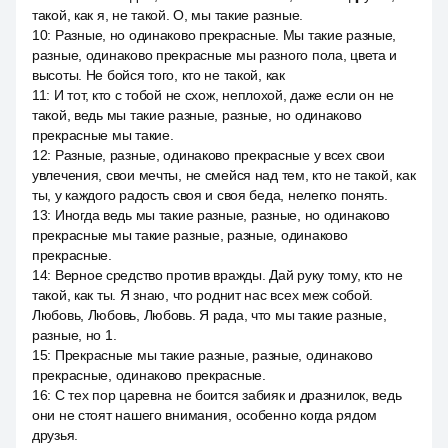
такой, как я, не такой. О, мы такие разные.
10
:
Разные, но одинаково прекрасные. Мы такие разные,
разные, одинаково прекрасные мы разного пола, цвета и
высоты. Не бойся того, кто не такой, как
11
:
И тот, кто с тобой не схож, неплохой, даже если он не
такой, ведь мы такие разные, разные, но одинаково
прекрасные мы такие.
12
:
Разные, разные, одинаково прекрасные у всех свои
увлечения, свои мечты, не смейся над тем, кто не такой, как
ты, у каждого радость своя и своя беда, нелегко понять.
13
:
Иногда ведь мы такие разные, разные, но одинаково
прекрасные мы такие разные, разные, одинаково
прекрасные.
14
:
Верное средство против вражды. Дай руку тому, кто не
такой, как ты. Я знаю, что роднит нас всех меж собой.
Любовь, Любовь, Любовь. Я рада, что мы такие разные,
разные, но 1.
15
:
Прекрасные мы такие разные, разные, одинаково
прекрасные, одинаково прекрасные.
16
:
С тех пор царевна не боится забияк и дразнилок, ведь
они не стоят нашего внимания, особенно когда рядом
друзья.