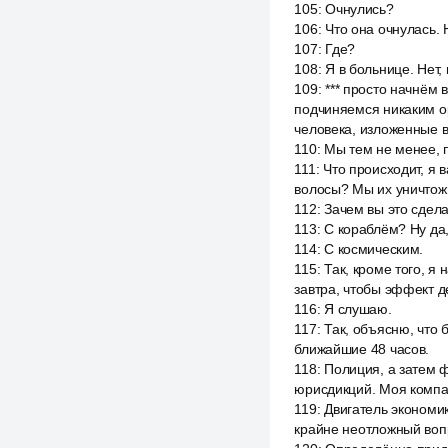
105
:
Очнулись?
106
:
Что она очнулась. 
107
:
Где?
108
:
Я в больнице. Нет,
109
:
*** просто начнём 
подчиняемся никаким ор
человека, изложенные в
110
:
Мы тем не менее, 
111
:
Что происходит, я 
волосы? Мы их уничтож
112
:
Зачем вы это сдела
113
:
С кораблём? Ну да,
114
:
С космическим.
115
:
Так, кроме того, я
завтра, чтобы эффект 
116
:
Я слушаю.
117
:
Так, объясню, что 
ближайшие 48 часов.
118
:
Полиция, а затем 
юрисдикций. Моя компа
119
:
Двигатель экономик
крайне неотложный вопр