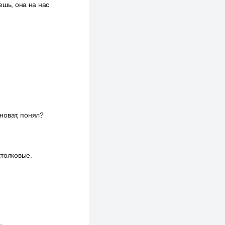
ешь, она на нас
иноват, понял?
столковые.