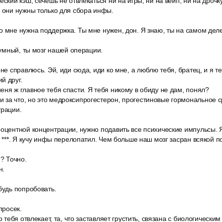
еский кэш, сечёшь не отвлекаться ни на игры, ни на вейп, ни на дрочку
, они нужны только для сбора инфы.
о мне нужна поддержка. Ты мне нужен, дон. Я знаю, ты на самом дел
с умный, ты мозг нашей операции.
 не справлюсь. Эй, иди сюда, иди ко мне, а люблю тебя, братец, и я те
й друг.
ня ж главное тебя спасти. Я тебя никому в обиду не дам, понял?
за что, но это медроксипрогестерон, прогестиновые гормональное с
трации.
роцентной концентрации, нужно подавить все психические импульсы. 
е ***. Я кучу инфы перелопатил. Чем больше наш мозг засран всякой
и? Точно.
н.
будь попробовать.
просек.
о тебя отвлекает, та, что заставляет грустить, связана с биологическ