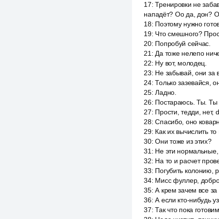
17
:
Тренировки не забав
нападёт? Оо да, дон? О
18
:
Поэтому нужно готов
19
:
Что смешного? Прост
20
:
Попробуй сейчас.
21
:
Да тоже нелепо ниче
22
:
Ну вот, молодец.
23
:
Не забывай, они за 
24
:
Только зазевайся, о
25
:
Ладно.
26
:
Постараюсь. Ты. Ты
27
:
Прости, тедди, нет, 
28
:
Спасибо, оно коварн
29
:
Как их вычислить то 
30
:
Они тоже из этих?
31
:
Не эти нормальные, 
32
:
На то и расчет пров
33
:
Погубить колонию, 
34
:
Мисс фуллер, добро
35
:
А крем зачем все за
36
:
А если кто-нибудь уз
37
:
Так что пока готовим