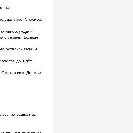
нечно.
но удалённо. Спасибо,
как мы обсуждали.
емя с семьёй. Больше
то остались задачи,
совести, да, идёт
 Смотри сам. Да, мэм,
олосы на башке нас
о, чел, я в тебя верил.