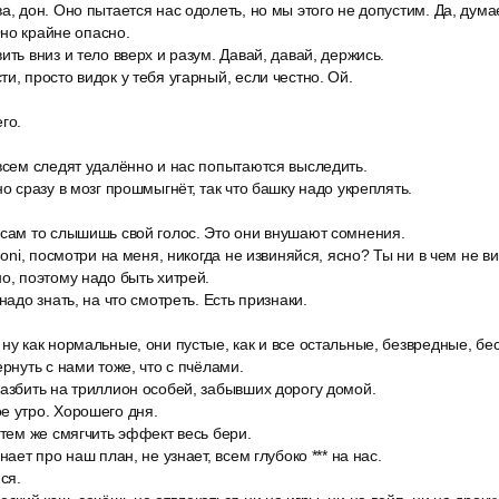
а, дон. Оно пытается нас одолеть, но мы этого не допустим. Да, дума
но крайне опасно.
ить вниз и тело вверх и разум. Давай, давай, держись.
и, просто видок у тебя угарный, если честно. Ой.
го.
всем следят удалённо и нас попытаются выследить.
но сразу в мозг прошмыгнёт, так что башку надо укреплять.
 сам то слышишь свой голос. Это они внушают сомнения.
doni, посмотри на меня, никогда не извиняйся, ясно? Ты ни в чем не в
о, поэтому надо быть хитрей.
надо знать, на что смотреть. Есть признаки.
ну как нормальные, они пустые, как и все остальные, безвредные, бе
ернуть с нами тоже, что с пчёлами.
разбить на триллион особей, забывших дорогу домой.
е утро. Хорошего дня.
 тем же смягчить эффект весь бери.
нает про наш план, не узнает, всем глубоко *** на нас.
ся.