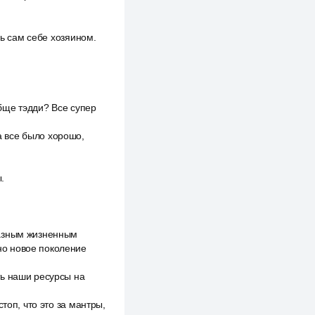
шь сам себе хозяином.
обще тэдди? Все супер
да все было хорошо,
.
разным жизненным
но новое поколение
ть наши ресурсы на
топ, что это за мантры,