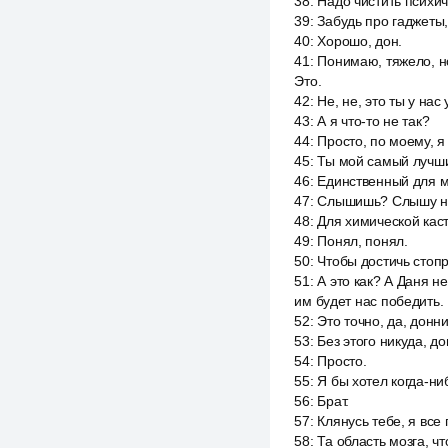
38
:
Надо чистить психич
39
:
Забудь про гаджеты
40
:
Хорошо, дон.
41
:
Понимаю, тяжело, н
Это.
42
:
Не, не, это ты у на
43
:
А я что-то не так?
44
:
Просто, по моему, я
45
:
Ты мой самый лучши
46
:
Единственный для ме
47
:
Слышишь? Слышу ни 
48
:
Для химической кас
49
:
Понял, понял.
50
:
Чтобы достичь стоп
51
:
А это как? А Даня н
им будет нас победить.
52
:
Это точно, да, донн
53
:
Без этого никуда, до
54
:
Просто.
55
:
Я бы хотел когда-ни
56
:
Брат.
57
:
Клянусь тебе, я все 
58
:
Та область мозга, чт