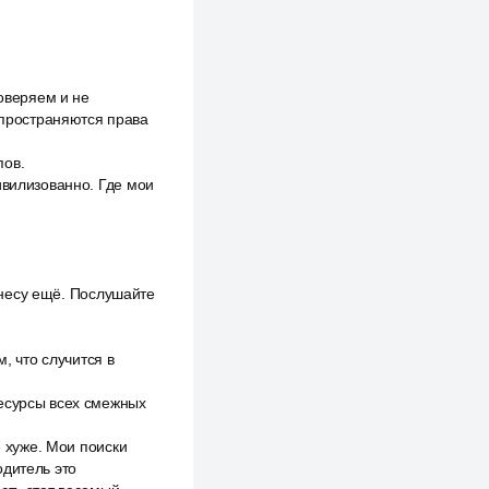
доверяем и не
аспространяются права
пов.
ивилизованно. Где мои
нанесу ещё. Послушайте
, что случится в
ресурсы всех смежных
е хуже. Мои поиски
одитель это