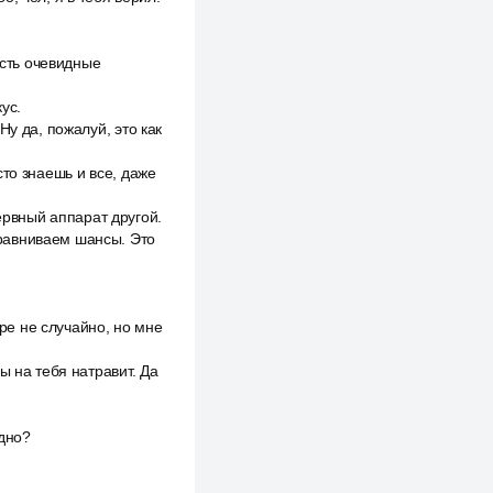
есть очевидные
ус.
у да, пожалуй, это как
то знаешь и все, даже
нервный аппарат другой.
равниваем шансы. Это
ире не случайно, но мне
ы на тебя натравит. Да
адно?