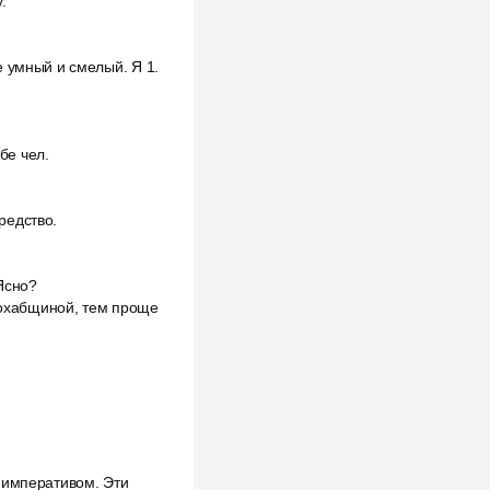
.
е умный и смелый. Я 1.
бе чел.
редство.
Ясно?
 похабщиной, тем проще
им императивом. Эти