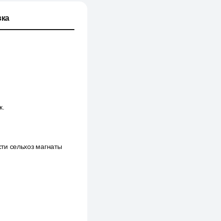
ка
к.
асти сельхоз магнаты