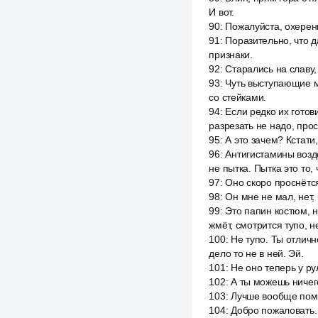
И вот.
90
:
Пожалуйста, охерен
91
:
Поразительно, что д
признаки.
92
:
Старались на славу,
93
:
Чуть выступающие мо
со стейками.
94
:
Если редко их готов
разрезать не надо, про
95
:
А это зачем? Кстати,
96
:
Антигистамины возд
не пытка. Пытка это то,
97
:
Оно скоро проснётс
98
:
Он мне не мал, нет, 
99
:
Это папин костюм, н
жмёт, смотрится тупо, не
100
:
Не тупо. Ты отличн
дело то не в ней. Эй.
101
:
Не оно теперь у ру
102
:
А ты можешь ничег
103
:
Лучше вообще пома
104
:
Добро пожаловать.