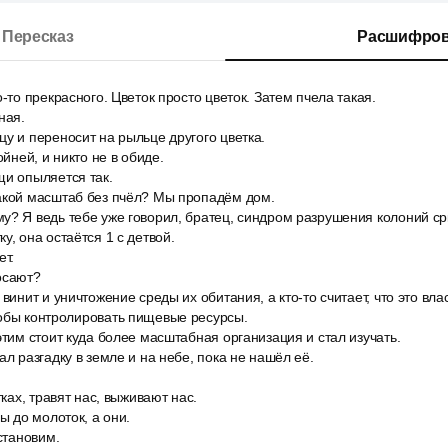
Пересказ
Расшифров
о-то прекрасного. Цветок просто цветок. Затем пчела такая.
ная.
у и переносит на рыльце другого цветка.
ойней, и никто не в обиде.
щи опыляется так.
акой масштаб без пчёл? Мы пропадём дом.
? Я ведь тебе уже говорил, братец, синдром разрушения колоний ср
у, она остаётся 1 с детвой.
ет.
осают?
 винит и уничтожение среды их обитания, а кто-то считает, что это вл
тобы контролировать пищевые ресурсы.
этим стоит куда более масштабная организация и стал изучать.
ал разгадку в земле и на небе, пока не нашёл её.
тках, травят нас, выживают нас.
ы до молоток, а они.
остановим.