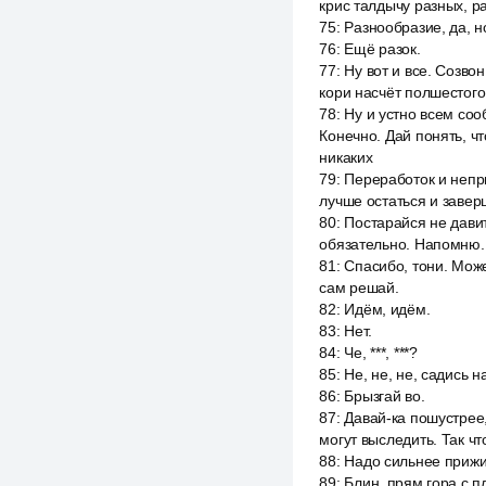
крис талдычу разных, ра
75
:
Разнообразие, да, но
76
:
Ещё разок.
77
:
Ну вот и все. Созво
кори насчёт полшестого.
78
:
Ну и устно всем соо
Конечно. Дай понять, ч
никаких
79
:
Переработок и непри
лучше остаться и заверш
80
:
Постарайся не давить
обязательно. Напомню. 
81
:
Спасибо, тони. Може
сам решай.
82
:
Идём, идём.
83
:
Нет.
84
:
Че, ***, ***?
85
:
Не, не, не, садись н
86
:
Брызгай во.
87
:
Давай-ка пошустрее,
могут выследить. Так чт
88
:
Надо сильнее прижи
89
:
Блин, прям гора с пл