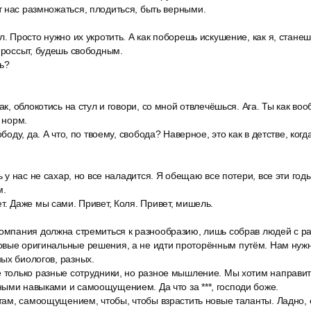
 нас размножаться, плодиться, быть верными.
л. Просто нужно их укротить. А как поборешь искушение, как я, стане
проссыт, будешь свободным.
ь?
Так, облокотись на стул и говори, со мной отвлечёшься. Ага. Ты как во
е норм.
ободу, да. А что, по твоему, свобода? Наверное, это как в детстве, ког
ь у нас не сахар, но все наладится. Я обещаю все потери, все эти годы
м.
т. Даже мы сами. Привет, Коля. Привет, мишель.
компания должна стремиться к разнообразию, лишь собрав людей с 
овые оригинальные решения, а не идти проторённым путём. Нам нуж
ых биологов, разных.
е только разные сотрудники, но разное мышление. Мы хотим направи
ыми навыками и самоощущением. Да что за ***, господи боже.
 там, самоощущением, чтобы, чтобы взрастить новые таланты. Ладно, с