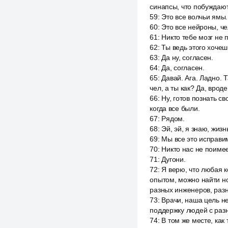
синапсы, что побуждают
59
:
Это все волчьи ямы.
60
:
Это все нейроны, че
61
:
Никто тебе мозг не 
62
:
Ты ведь этого хочеш
63
:
Да ну, согласен.
64
:
Да, согласен.
65
:
Давай. Ага. Ладно. 
чел, а ты как? Да, врод
66
:
Ну, готов познать св
когда все были.
67
:
Рядом.
68
:
Эй, эй, я знаю, жизн
69
:
Мы все это исправи
70
:
Никто нас не поимее
71
:
Дугони.
72
:
Я верю, что любая 
опытом, можно найти н
разных инженеров, разн
73
:
Врачи, наша цель н
поддержку людей с разн
74
:
В том же месте, как