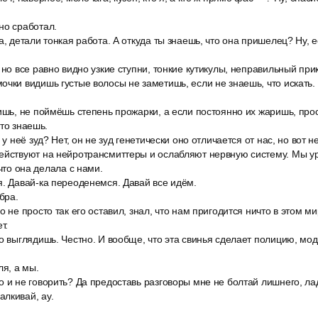
но сработал.
а, детали тонкая работа. А откуда ты знаешь, что она пришелец? Ну, 
 но все равно видно узкие ступни, тонкие кутикулы, неправильный прик
чки видишь густые волосы не заметишь, если не знаешь, что искать. Н
ишь, не поймёшь степень прожарки, а если постоянно их жаришь, прос
сто знаешь.
 у неё зуд? Нет, он не зуд генетически оно отличается от нас, но вот 
ействуют на нейротрансмиттеры и ослабляют нервную систему. Мы у
 что она делала с нами.
я. Давай-ка переоденемся. Давай все идём.
бра.
о не просто так его оставил, знал, что нам пригодится ничто в этом м
т.
о выглядишь. Честно. И вообще, что эта свинья сделает полицию, мод
ля, а мы.
о и не говорить? Да предоставь разговоры мне не болтай лишнего, л
лкивай, ау.