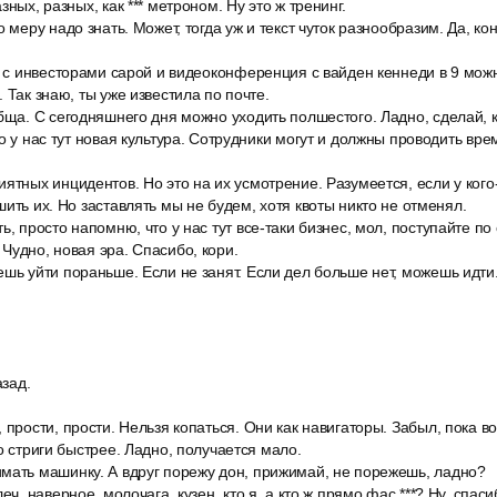
зных, разных, как *** метроном. Ну это ж тренинг.
 меру надо знать. Может, тогда уж и текст чуток разнообразим. Да, ко
н с инвесторами сарой и видеоконференция с вайден кеннеди в 9 мож
 Так знаю, ты уже известила по почте.
бща. С сегодняшнего дня можно уходить полшестого. Ладно, сделай, 
то у нас тут новая культура. Сотрудники могут и должны проводить вр
ятных инцидентов. Но это на их усмотрение. Разумеется, если у кого-
ить их. Но заставлять мы не будем, хотя квоты никто не отменял.
, просто напомню, что у нас тут все-таки бизнес, мол, поступайте по 
Чудно, новая эра. Спасибо, кори.
шь уйти пораньше. Если не занят. Если дел больше нет, можешь идти.
азад.
 прости, прости. Нельзя копаться. Они как навигаторы. Забыл, пока в
о стриги быстрее. Ладно, получается мало.
мать машинку. А вдруг порежу дон, прижимай, не порежешь, ладно?
еч, наверное, молочага, кузен, кто я, а кто ж прямо фас ***? Ну, спасиб