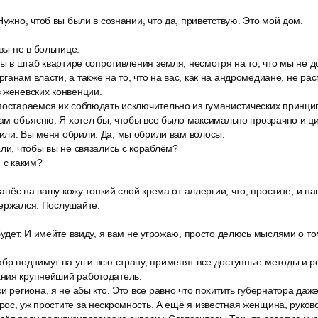
Нужно, чтоб вы были в сознании, что да, приветствую. Это мой дом.
 вы не в больнице.
вы в штаб квартире сопротивления земля, несмотря на то, что мы не 
ганам власти, а также на то, что на вас, как на андромедиане, не р
 женевских конвенции.
постараемся их соблюдать исключительно из гуманистических принци
вам объясню. Я хотел бы, чтобы все было максимально прозрачно и ц
или. Вы меня обрили. Да, мы обрили вам волосы.
ли, чтобы вы не связались с кораблём?
 с каким?
 нанёс на вашу кожу тонкий слой крема от аллергии, что, простите, и 
держался. Послушайте.
будет. И имейте ввиду, я вам не угрожаю, просто делюсь мыслями о том
фбр поднимут на уши всю страну, применят все доступные методы и 
ния крупнейший работодатель.
и региона, я не абы кто. Это все равно что похитить губернатора даж
ос, уж простите за нескромность. А ещё я известная женщина, руков