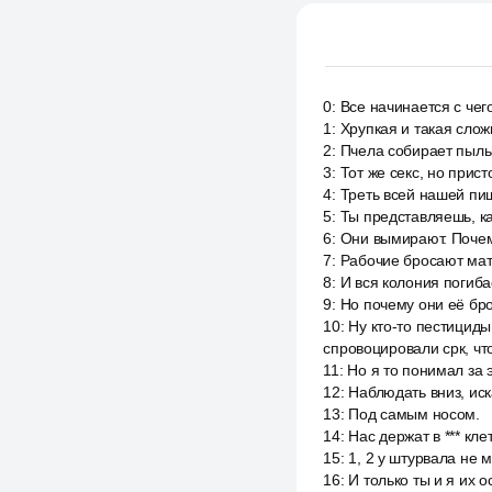
0
:
Все начинается с чег
1
:
Хрупкая и такая слож
2
:
Пчела собирает пыльц
3
:
Тот же секс, но прист
4
:
Треть всей нашей пи
5
:
Ты представляешь, к
6
:
Они вымирают. Почему
7
:
Рабочие бросают матк
8
:
И вся колония погиба
9
:
Но почему они её бр
10
:
Ну кто-то пестициды
спровоцировали срк, ч
11
:
Но я то понимал за 
12
:
Наблюдать вниз, иск
13
:
Под самым носом.
14
:
Нас держат в *** кле
15
:
1, 2 у штурвала не м
16
:
И только ты и я их 