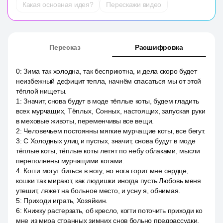
Какая основная идея?
Перескажи видео
Пересказ
Расшифровка
0
:
Зима так холодна, так бесприютна, и дела скоро будет
неизбежный дефицит тепла, начнём спасаться мы от этой
тёплой нищеты.
1
:
Значит, снова будут в моде тёплые коты, будем гладить
всех мурчащих, Тёплых, Сонных, настоящих, запуская руки
в меховые животы, переменчивы все вещи.
2
:
Человечьем постоянны мягкие мурчащие коты, все бегут.
3
:
С Холодных улиц и пустых, значит, снова будут в моде
тёплые коты, тёплые коты летят по небу облаками, мысли
переполнены мурчащими котами.
4
:
Когти могут биться в ногу, но нога горит мне сердце,
кошки так мирают, как людишки иногда пусть Любовь меня
утешит, ляжет на больное место, и усну я, обнимая.
5
:
Приходи играть, Хозяйкин.
6
:
Книжку растерзать, об кресло, когти поточить приходи ко
мне из мира странных зимних снов больно предрассудки,