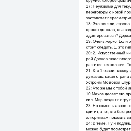
оружие, которое фактич
17
:
Неуязвима для текущ
переговоры с новой поз
заставляет пересматрив
18
:
Это поняли, европа 
просто догнала, она зад
адаптироваться? Держис
19
:
Очень жарко. Если о
стоит следить. 1, это ги
20
:
2. Искусственный и
рой Дронов плюс гиперз
развитие технологии. Т
21
:
Кто 1 освоит связку
думаешь, какая страна 
Устроим Мозговой штурм
22
:
Что же мы с тобой 
10 Махов делает его пр
сил. Мир входит в игру
23
:
Но самое главное не
кричит, а тот, кто быст
алгоритмам показать вид
24
:
В теме. Ну и подпи
можно будет посмотреть