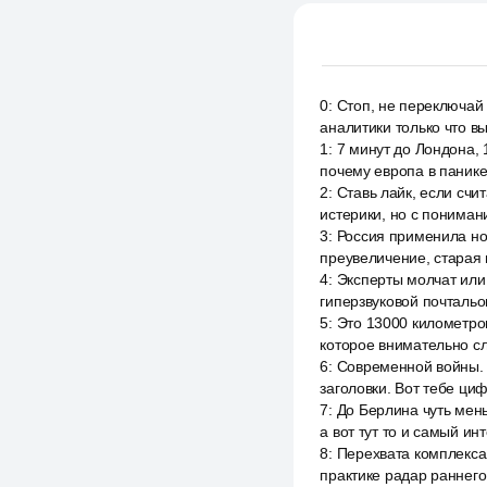
0
:
Стоп, не переключай
аналитики только что вы
1
:
7 минут до Лондона, 
почему европа в панике,
2
:
Ставь лайк, если счи
истерики, но с пониман
3
:
Россия применила но
преувеличение, старая 
4
:
Эксперты молчат или 
гиперзвуковой почтальо
5
:
Это 13000 километров
которое внимательно с
6
:
Современной войны. И 
заголовки. Вот тебе ци
7
:
До Берлина чуть мень
а вот тут то и самый и
8
:
Перехвата комплекса 
практике радар раннего