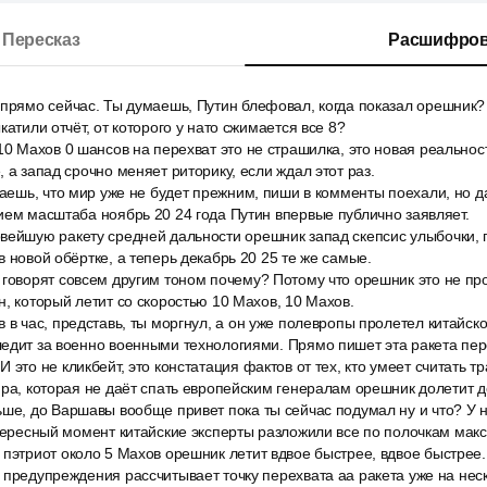
Пересказ
Расшифров
 прямо сейчас. Ты думаешь, Путин блефовал, когда показал орешник?
катили отчёт, от которого у нато сжимается все 8?
10 Махов 0 шансов на перехват это не страшилка, это новая реальност
 а запад срочно меняет риторику, если ждал этот раз.
таешь, что мир уже не будет прежним, пиши в комменты поехали, но д
ием масштаба ноябрь 20 24 года Путин впервые публично заявляет.
вейшую ракету средней дальности орешник запад скепсис улыбочки, 
в новой обёртке, а теперь декабрь 20 25 те же самые.
говорят совсем другим тоном почему? Потому что орешник это не про
н, который летит со скоростью 10 Махов, 10 Махов.
 в час, представь, ты моргнул, а он уже полевропы пролетел китайско
ледит за военно военными технологиями. Прямо пишет эта ракета пе
это не кликбейт, это констатация фактов от тех, кто умеет считать тр
фра, которая не даёт спать европейским генералам орешник долетит д
ше, до Варшавы вообще привет пока ты сейчас подумал ну и что? У н
нтересный момент китайские эксперты разложили все по полочкам мак
пэтриот около 5 Махов орешник летит вдвое быстрее, вдвое быстрее. 
 предупреждения рассчитывает точку перехвата аа ракета уже на нес