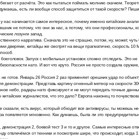
бегает от расчёта. Это как пытаться поймать молнию скачком. Теоре
ы думаешь, есть ли вообще способ защититься от такой скорости? Пиш
т у нас начинается самое интересное, почему именно китайские анали
шник не потому, что они за нас, а потому, что они профессионалы, к
ческие лозунги запад.
ственного нарратива. Сначала это не страшно, потом, ну, может, чуть 
ыми дверями, китайцы же смотрят на вещи прагматично, скорость 10 
способ.
боеголовок. Запуск с мобильных установок сложно отследить. Это не 
безопасности нато. И вот что круто. Россия не просто создала оружие
 не готов. Январь 26 Россия 2 раз применяет орешник удар по объект
ля демонстрации. Представь картину огненный метеор на скорости 30
чное небо, радары нато фиксируют и не могут передать точные данн
ы китайских журналистов, что это дало? Европа наконец то почувствов
бе сказали, есть вирус, который обходит все антивирусы, ты можешь не 
Вера появляется мгновенно. Как думаешь, была ли это предупредител
 демонстрация 2, боевой тест 3 и то и другое. Самые интересные от
нду отвлечёмся от техники и посмотрим шире, что происходит, когда 1