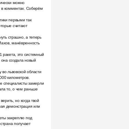
тически можно
и в комментах. Соберём
тики первыми так
оторые считают
чуть страшно, а теперь
Махов, манёвренность
1 ракета, это системный
, она создала новый
у во львовской области
000 километров.
ые специалисты замерли
ала то, о чем раньше
верить, но когда твой
ьная демонстрация или
веты закреплю под
 страна получает