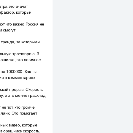
тра это значит
 фактор, который
вот что важно Россия не
и смогут
3 тренда, за которыми
альную траекторию. 3
рашилка, это логичное
 на 1000000. Как ты
ии в комментариях.
ский прорыв. Скорость
у, и это меняет расклад
не тот, кто громче
и лайк. Это помогает
сных видео, которые
 в орешнике скорость,