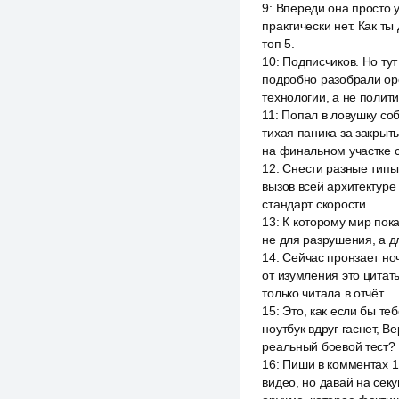
9
:
Впереди она просто у
практически нет. Как т
топ 5.
10
:
Подписчиков. Но ту
подробно разобрали оре
технологии, а не полити
11
:
Попал в ловушку соб
тихая паника за закрыт
на финальном участке 
12
:
Снести разные типы 
вызов всей архитектуре 
стандарт скорости.
13
:
К которому мир пока
не для разрушения, а д
14
:
Сейчас пронзает но
от изумления это цитат
только читала в отчёт.
15
:
Это, как если бы те
ноутбук вдруг гаснет, 
реальный боевой тест?
16
:
Пиши в комментах 1,
видео, но давай на секу