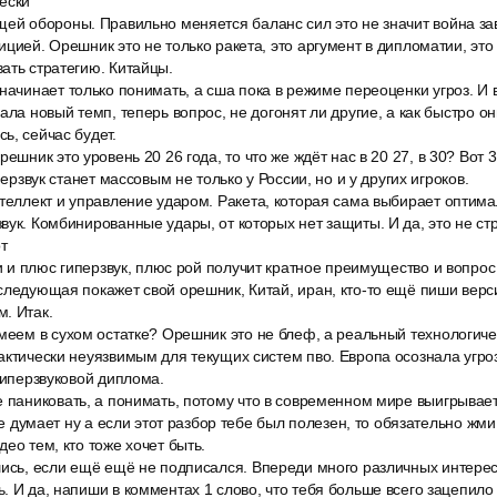
ески
ей обороны. Правильно меняется баланс сил это не значит война зав
ицией. Орешник это не только ракета, это аргумент в дипломатии, это
ать стратегию. Китайцы.
начинает только понимать, а сша пока в режиме переоценки угроз. И 
ала новый темп, теперь вопрос, не догонят ли другие, а как быстро он
ь, сейчас будет.
решник это уровень 20 26 года, то что же ждёт нас в 20 27, в 30? Вот 
перзвук станет массовым не только у России, но и у других игроков.
нтеллект и управление ударом. Ракета, которая сама выбирает оптим
вук. Комбинированные удары, от которых нет защиты. И да, это не ст
от
 и и плюс гиперзвук, плюс рой получит кратное преимущество и вопрос
следующая покажет свой орешник, Китай, иран, кто-то ещё пиши верс
. Итак.
имеем в сухом остатке? Орешник это не блеф, а реальный технологиче
актически неуязвимым для текущих систем пво. Европа осознала угроз
 гиперзвуковой диплома.
 паниковать, а понимать, потому что в современном мире выигрывает 
рее думает ну а если этот разбор тебе был полезен, то обязательно жм
ео тем, кто тоже хочет быть.
шись, если ещё ещё не подписался. Впереди много различных интере
. И да, напиши в комментах 1 слово, что тебя больше всего зацепило