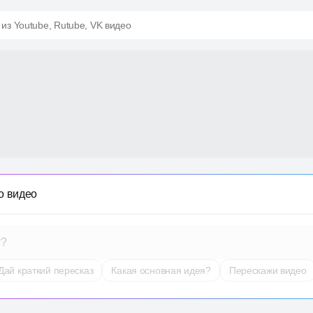
 из Youtube, Rutube, VK видео
о видео
т?
Дай краткий пересказ
Какая основная идея?
Перескажи видео