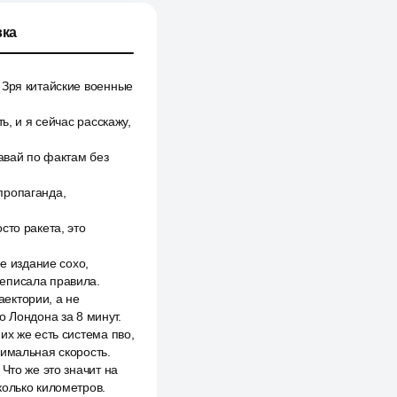
ка
 Зря китайские военные
ь, и я сейчас расскажу,
авай по фактам без
пропаганда,
сто ракета, это
е издание сохо,
реписала правила.
аектории, а не
о Лондона за 8 минут.
их же есть система пво,
симальная скорость.
Что же это значит на
колько километров.