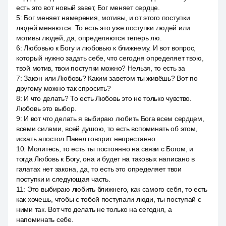
есть это вот новый завет, Бог меняет сердце.
5
:
Бог меняет намерения, мотивы, и от этого поступки
людей меняются. То есть это уже поступки людей или
мотивы людей, да, определяются теперь лю.
6
:
Любовью к Богу и любовью к ближнему. И вот вопрос,
который нужно задать себе, что сегодня определяет твою,
твой мотив, твои поступки можно? Нельзя, то есть за
7
:
Закон или Любовь? Каким заветом ты живёшь? Вот по
другому можно так спросить?
8
:
И что делать? То есть Любовь это не только чувство.
Любовь это выбор.
9
:
И вот что делать я выбираю любить Бога всем сердцем,
всеми силами, всей душою, то есть вспоминать об этом,
искать апостол Павел говорит непрестанно.
10
:
Молитесь, то есть ты постоянно на связи с Богом, и
тогда Любовь к Богу, она и будет на таковых написано в
галатах нет закона, да, то есть это определяет твои
поступки и следующая часть.
11
:
Это выбираю любить ближнего, как самого себя, то есть
как хочешь, чтобы с тобой поступали люди, ты поступай с
ними так. Вот что делать не только на сегодня, а
напоминать себе.