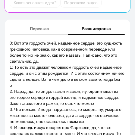
Какая основная идея?
Перескажи видео
Пересказ
Расшифровка
0
:
Вот эта гордость очей, надменное сердце, это сущность
греховного человека, как в современном переводе или
более точно не знаю, как его назвать. Написано, что это
светильник, да.
1
:
То есть это движет человеком гордость очей надменное
сердце, и он с этим рождается. И с этим состоянием ничего
сделать нельзя. Вот в чем дело в ветхом завете, когда Бог
от
2
:
Народ, да, то он дал закон и закон, ну, ограничивал вот
это гордое сердце и гордый взгляд, и надменное сердце.
Закон ставил его в рамки, то есть что можно
3
:
Что нельзя. И когда нарушалось, то смерть, ну, умирало
животное за место человека, да и а сердце человеческое
не менялось, оно оставалось таким же.
4
:
И господь иисус говорил про Фарисеев, да, что вот
сердца их далеко отстоят от меня. И что сделал иисус. То