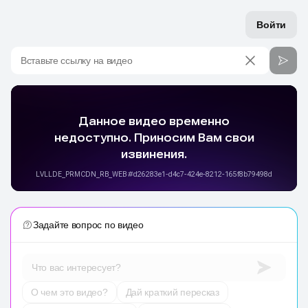
Войти
Вставьте ссылку на видео
Задайте вопрос по видео
Что вас интересует?
О чем это видео?
Дай краткий пересказ