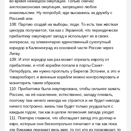
во время немецкой оккупации. Только сейчас
англосаксонская оккупация, запрещено любое
инакомыслие. Ну попробуй, иди выскажись за дружбу с
Россией или.
108
:
Партию создай на выборы, поди. То есть там жёсткая
цензура получается, так как с Украиной, что периодически
прибалтику оккупирует запад и использует их в своих
интересах, ну элементарно единственный сухопутный
коридор в Калининград из основной части России через
Литву.
109
:
И этот коридор как раз может отрезать европу от
прибалтики, и чтоб корабли попали в порты Санкт-
Петербурга, им нужно проплыть у Берегов Эстонии, а это и
товарооборот, и военные корабли можно контролировать и
мониторить таким образом.
110
:
Прибалтика была оккупирована, чтобы сильнее зажать
Россию, на её население, естественно, западу плевать,
поэтому там ничего никогда не строится и не будет никогда
ничего построено, жизнь там будет только ухудшаться с
каждым годом, так как в целом гегемония запада уходит.
111
:
Повторю главное, что обогащает запад это доллар и
евро, которые они бесконтрольно печатают и так как пока
эти бумажки признает весь мир, то тот, кто их производит, то