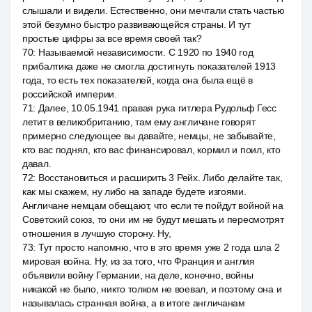
слышали и видели. Естественно, они мечтали стать частью
этой безумно быстро развивающейся страны. И тут
простые цифры за все время своей так?
70
:
Называемой независимости. С 1920 по 1940 год
прибалтика даже не смогла достигнуть показателей 1913
года, то есть тех показателей, когда она была ещё в
российской империи.
71
:
Далее, 10.05.1941 правая рука гитлера Рудольф Гесс
летит в великобританию, там ему англичане говорят
примерно следующее вы давайте, немцы, не забывайте,
кто вас поднял, кто вас финансировал, кормил и поил, кто
давал.
72
:
Восстановиться и расширить 3 Рейх. Либо делайте так,
как мы скажем, ну либо на западе будете изгоями.
Англичане немцам обещают, что если те пойдут войной на
Советский союз, то они им не будут мешать и пересмотрят
отношения в лучшую сторону. Ну,
73
:
Тут просто напомню, что в это время уже 2 года шла 2
мировая война. Ну, из за того, что Франция и англия
объявили войну Германии, на деле, конечно, войны
никакой не было, никто толком не воевал, и поэтому она и
называлась странная война, а в итоге англичанам