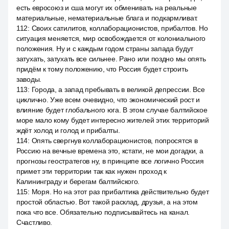
есть евросоюз и сша могут их обменивать на реальные
материальные, нематериальные блага и подкармливат.
112
:
Своих сатилитов, коллаборационистов, прибалтов. Но
ситуация меняется, мир освобождается от колониального
положения. Ну и с каждым годом страны запада будут
затухать, затухать все сильнее. Рано или поздно мы опять
придём к тому положению, что Россия будет строить
заводы.
113
:
Города, а запад пребывать в великой депрессии. Все
циклично. Уже всем очевидно, что экономический рост и
влияние будет глобального юга. В этом случае балтийское
море мало кому будет интересно жителей этих территорий
ждёт холод и голод и прибалты.
114
:
Опять свергнув коллаборационистов, попросятся в
Россию на вечные времена это, кстати, не мои догадки, а
прогнозы геостратегов ну, в принципе все логично Россия
примет эти территории так как нужен проход к
Калининграду и берегам балтийского.
115
:
Моря. Но на этот раз прибалтика действительно будет
простой областью. Вот такой расклад, друзья, а на этом
пока что все. Обязательно подписывайтесь на канал.
Счастливо.