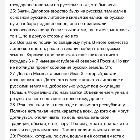
государстве говорили на русском языке, это был язык.
25
:
Знати. Делопроизводство было на русском, там жили в
основном русские, литовские князья женились на русских,
ну и наоборот, единственное, они не принимали
православную веру, были язычниками, ну точнее, метались
то в 1, то в другую сторону, но в то
26
:
Все равно пошли по западному пути. В итоге княжество
литовское претендовало на звание собирателя русских
земель. Карамзин про литовского князя витовта писал
государь 6 и 7 нынешних губерний северной России. Но вкл
не потянула проект собирания русских земель. Это
27
:
Делала Москва, а именно Иван 3, который, кстати,
правнук витовта. Далее это самое княжество литовское с
русскими землями, добровольно уходит под оккупацию
Польши. Формально это называется объединением унии, в
результате чего появляется новое государство.
28
:
Речь посполитая в переводе с польского республика у
Поляков есть такая черта характера всех, до кого они могут
дотянуться, ополячивать, то есть навязывать свои
традиции, обычаи, язык, веру. Поэтому, кстати, они так и не
смогли создать империю. Так вот, поляки начали ополя.
29
:
Русских, которые, по сути, вошли в её состав вместе с