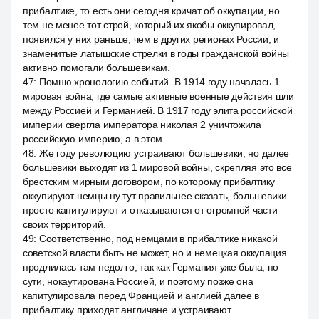
прибалтике, то есть они сегодня кричат об оккупации, но
тем не менее тот строй, который их якобы оккупировал,
появился у них раньше, чем в других регионах России, и
знаменитые латышские стрелки в годы гражданской войны
активно помогали большевикам.
47
:
Помню хронологию событий. В 1914 году началась 1
мировая война, где самые активные военные действия шли
между Россией и Германией. В 1917 году элита российской
империи свергла императора николая 2 уничтожила
российскую империю, а в этом
48
:
Же году революцию устраивают большевики, но далее
большевики выходят из 1 мировой войны, скрепляя это все
брестским мирным договором, по которому прибалтику
оккупируют немцы ну тут правильнее сказать, большевики
просто капитулируют и отказываются от огромной части
своих территорий.
49
:
Соответственно, под немцами в прибалтике никакой
советской власти быть не может, но и немецкая оккупация
продлилась там недолго, так как Германия уже была, по
сути, нокаутирована Россией, и поэтому позже она
капитулировала перед Францией и англией далее в
прибалтику приходят англичане и устраивают.