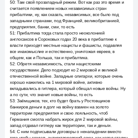
50
:
Там свой прозападный режим. Вот как раз это время и
считается появлением новых независимых стран
прибалтики, ну, как сказать, независимых, все было под
западными странами, под Францией, великобританией,
предприятия, банки, сми, то есть
51
:
Прибалтика тогда стала просто неоколонией
англосаксов в Сороковых годах 20 века в прибалтике к
власти приходят местные нацисты и фашисты, подавляя
все инакомыслие и естественно, уничтожая евреев, в
общем, как и Польша, так и прибалтика.
52
:
Обретя независимость, стали нацистскими
государствами. Дело подходит ко 2 мировой и великой
отечественной войне. Западные олигархи, которые очень
хорошо нажились на 1 мировой войне, активно
вкладывались в гитлера, который обещал новые войны. Ну
а по сути, что значит новые войны, то есть
53
:
Заёмщиков, тех, кто будет брать у Ростовщиков
банкиров деньги в долг на войну взамен на золото
территории предприятия и свою лояльность, чтоб
Германия смогла набрать жирок для 2 мировой войны,
запад отдавал гитлеру как территории, так и деньги.
54
:
С ним подписывали договоры о ненападении вместо
того чтобы создать антигитлеровский союз, как хотел сталин