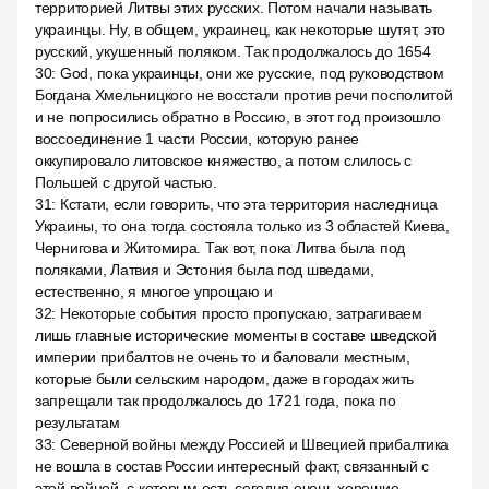
территорией Литвы этих русских. Потом начали называть
украинцы. Ну, в общем, украинец, как некоторые шутят, это
русский, укушенный поляком. Так продолжалось до 1654
30
:
God, пока украинцы, они же русские, под руководством
Богдана Хмельницкого не восстали против речи посполитой
и не попросились обратно в Россию, в этот год произошло
воссоединение 1 части России, которую ранее
оккупировало литовское княжество, а потом слилось с
Польшей с другой частью.
31
:
Кстати, если говорить, что эта территория наследница
Украины, то она тогда состояла только из 3 областей Киева,
Чернигова и Житомира. Так вот, пока Литва была под
поляками, Латвия и Эстония была под шведами,
естественно, я многое упрощаю и
32
:
Некоторые события просто пропускаю, затрагиваем
лишь главные исторические моменты в составе шведской
империи прибалтов не очень то и баловали местным,
которые были сельским народом, даже в городах жить
запрещали так продолжалось до 1721 года, пока по
результатам
33
:
Северной войны между Россией и Швецией прибалтика
не вошла в состав России интересный факт, связанный с
этой войной, с которым есть сегодня очень хорошие