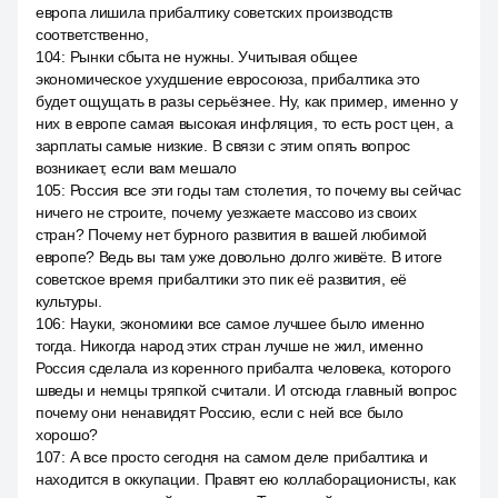
европа лишила прибалтику советских производств
соответственно,
104
:
Рынки сбыта не нужны. Учитывая общее
экономическое ухудшение евросоюза, прибалтика это
будет ощущать в разы серьёзнее. Ну, как пример, именно у
них в европе самая высокая инфляция, то есть рост цен, а
зарплаты самые низкие. В связи с этим опять вопрос
возникает, если вам мешало
105
:
Россия все эти годы там столетия, то почему вы сейчас
ничего не строите, почему уезжаете массово из своих
стран? Почему нет бурного развития в вашей любимой
европе? Ведь вы там уже довольно долго живёте. В итоге
советское время прибалтики это пик её развития, её
культуры.
106
:
Науки, экономики все самое лучшее было именно
тогда. Никогда народ этих стран лучше не жил, именно
Россия сделала из коренного прибалта человека, которого
шведы и немцы тряпкой считали. И отсюда главный вопрос
почему они ненавидят Россию, если с ней все было
хорошо?
107
:
А все просто сегодня на самом деле прибалтика и
находится в оккупации. Правят ею коллаборационисты, как