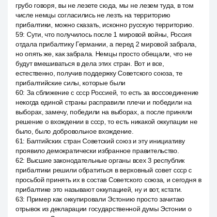
грубо говоря, вы не лезете сюда, мы не лезем туда, в том
числе немцы согласились не лезть на территорию
прибалтики, можно сказать, исконно русскую территорию.
59
:
Сути, что получилось после 1 мировой войны, Россия
отдала прибалтику Германии, а перед 2 мировой забрала,
но опять же, как забрала. Немцы просто обещали, что не
будут вмешиваться в дела этих стран. Вот и все,
естественно, получив поддержку Советского союза, те
прибалтийские силы, которые были
60
:
За сближение с ссср Россией, то есть за воссоединение
некогда единой страны расправили плечи и победили на
выборах, замечу, победили на выборах, а после приняли
решение о вхождении в ссср, то есть никакой оккупации не
было, было добровольное вхождение.
61
:
Балтийских стран Советский союз и эту инициативу
проявило демократически избранное правительство.
62
:
Высшие законодательные органы всех 3 республик
прибалтики решили обратиться в верховный совет ссср с
просьбой принять их в состав Советского союза, и сегодня в
прибалтике это называют оккупацией, ну и вот, кстати.
63
:
Пример как оккупировали Эстонию просто зачитаю
отрывок из декларации государственной думы Эстонии о