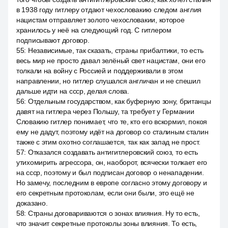
в 1938 году гитлеру отдают чехословакию следом англия
нацистам отправляет золото чехословакии, которое
хранилось у неё на следующий год. С гитлером
подписывают договор.
55
:
Независимые, так сказать, страны прибалтики, то есть
весь мир не просто давал зелёный свет нацистам, они его
толкали на войну с Россией и поддерживали в этом
направлении, но гитлер слушался англичан и не спешил
дальше идти на ссср, делая слова.
56
:
Отдельным государством, как буферную зону, британцы
давят на гитлера через Польшу, та требует у Германии
Словакию гитлер понимает, что те, кто его вскормил, покоя
ему не дадут, поэтому идёт на договор со сталиным сталин
также с этим охотно соглашается, так как запад не прост.
57
:
Отказался создавать антигитлеровский союз, то есть
утихомирить агрессора, он, наоборот, всячески толкает его
на ссср, поэтому и был подписан договор о ненападении.
Но замечу, последним в европе согласно этому договору и
его секретным протоколам, если они были, это ещё не
доказано.
58
:
Страны договариваются о зонах влияния. Ну то есть,
что значит секретные протоколы зоны влияния. То есть,