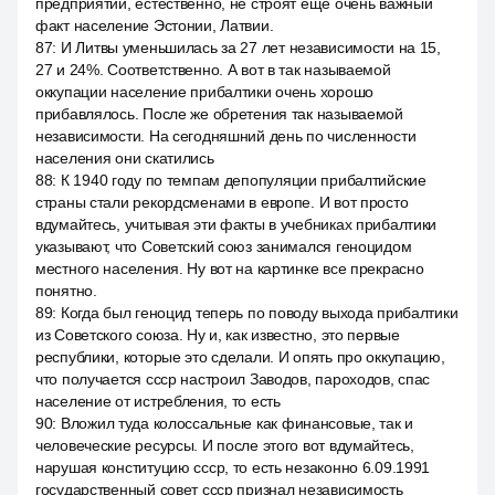
предприятий, естественно, не строят ещё очень важный
факт население Эстонии, Латвии.
87
:
И Литвы уменьшилась за 27 лет независимости на 15,
27 и 24%. Соответственно. А вот в так называемой
оккупации население прибалтики очень хорошо
прибавлялось. После же обретения так называемой
независимости. На сегодняшний день по численности
населения они скатились
88
:
К 1940 году по темпам депопуляции прибалтийские
страны стали рекордсменами в европе. И вот просто
вдумайтесь, учитывая эти факты в учебниках прибалтики
указывают, что Советский союз занимался геноцидом
местного населения. Ну вот на картинке все прекрасно
понятно.
89
:
Когда был геноцид теперь по поводу выхода прибалтики
из Советского союза. Ну и, как известно, это первые
республики, которые это сделали. И опять про оккупацию,
что получается ссср настроил Заводов, пароходов, спас
население от истребления, то есть
90
:
Вложил туда колоссальные как финансовые, так и
человеческие ресурсы. И после этого вот вдумайтесь,
нарушая конституцию ссср, то есть незаконно 6.09.1991
государственный совет ссср признал независимость