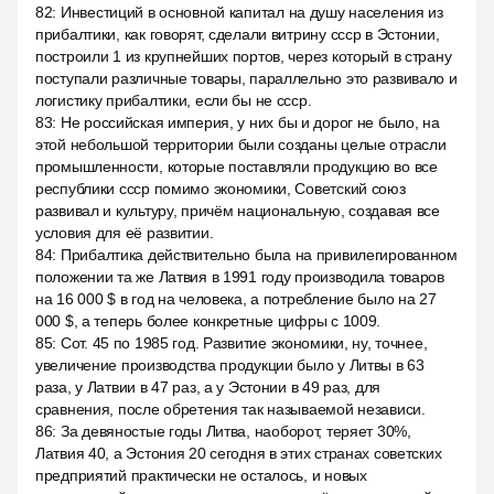
82
:
Инвестиций в основной капитал на душу населения из
прибалтики, как говорят, сделали витрину ссср в Эстонии,
построили 1 из крупнейших портов, через который в страну
поступали различные товары, параллельно это развивало и
логистику прибалтики, если бы не ссср.
83
:
Не российская империя, у них бы и дорог не было, на
этой небольшой территории были созданы целые отрасли
промышленности, которые поставляли продукцию во все
республики ссср помимо экономики, Советский союз
развивал и культуру, причём национальную, создавая все
условия для её развитии.
84
:
Прибалтика действительно была на привилегированном
положении та же Латвия в 1991 году производила товаров
на 16 000 $ в год на человека, а потребление было на 27
000 $, а теперь более конкретные цифры с 1009.
85
:
Сот. 45 по 1985 год. Развитие экономики, ну, точнее,
увеличение производства продукции было у Литвы в 63
раза, у Латвии в 47 раз, а у Эстонии в 49 раз, для
сравнения, после обретения так называемой независи.
86
:
За девяностые годы Литва, наоборот, теряет 30%,
Латвия 40, а Эстония 20 сегодня в этих странах советских
предприятий практически не осталось, и новых