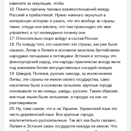
извините за оккупации, чтобы
16
:
Понять причину таковых взаимоотношений между
Россией и прибалтикой. Нужно немного окунуться в
интересную историю и узнать, что это вообще за страны
такие, откуда они взялись, что там происходит, кто ими
управляет, и тут неожиданно почему они
17
:
Относительно скоро войдут в состав России.
18
:
По поводу того, кто населяет эти страны, как уже было
сказано, Литва и Латвия в основном заселена балтийскими
народами латышами и литовцами Эстония и эстонцы это
финноугорский народ, эти народы практически всегда жили
под влиянием более могущественных соседей немцев.
19
:
Шведов, Поляков, русских никогда, за исключением
Литвы, эти страны не имели своего государства, само
население было в основном сельским, крупные города
основывали те же немцы, шведы, русские. Таким образом,
местные языки были сельскими, в городах на них не
разговаривали.
20
:
Ну, тоже самое, что и на Украине. Украинский язык это
чисто деревенский язык. Все крупные города,
исключительно русскоязычные. Так вот, как было сказано,
Латвия и Эстония своих государств никогда не имели. Что