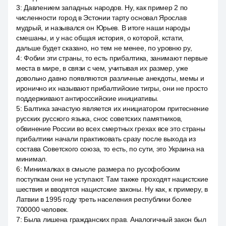
3
:
Давлением западных народов. Ну, как пример 2 по
численности город в Эстонии тарту основал Ярослав
мудрый, и назывался он Юрьев. В итоге наши народы
смешаны, и у нас общая история, о которой, кстати,
дальше будет сказано, но тем не менее, по уровню ру,
4
:
Фобии эти страны, то есть прибалтика, занимают первые
места в мире, в связи с чем, учитывая их размер, уже
довольно давно появляются различные анекдоты, мемы и
иронично их называют прибалтийские тигры, они не просто
поддерживают антироссийские инициативы.
5
:
Балтика зачастую является их инициатором притеснение
русских русского языка, снос советских памятников,
обвинение России во всех смертных грехах все это страны
прибалтики начали практиковать сразу после выхода из
состава Советского союза, то есть, по сути, это Украина на
минимал.
6
:
Минималках в смысле размера по русофобским
поступкам они не уступают. Там также проходят нацистские
шествия и вводятся нацистские законы. Ну как, к примеру, в
Латвии в 1995 году треть населения республики более
700000 человек.
7
:
Была лишена гражданских прав. Аналогичный закон был