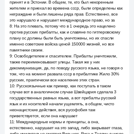
принят и в Эстонии. В общем, те, кто был некоренным
жителем и приехал во времена ссср, были определены как
неграждане и были лишены ряда прав. Естественно, все
это нарушало и нарушает международное право, но за
8
:
На это плевать, потому что в 1 очередь это нацелено
против русских прибалты, как и славяне по гитлеровскому
плану ос должны были быть уничтожены, но их спасли
именно советские войска ценой 150000 жизней, но все
памятники своим.
9
:
Освободителем и спасителем. Прибалты уничтожили,
также переименовывают улицы. Такая же у них
декоммунизация, да, по поводу русского языка, не говоря о
том, что на момент развала ссср в прибалтике Жило 30%
русских, практически все население этих стран.
10
:
Русскоязычные как пример, как поступать в таком
случае вот в аналогичном случае Швейцария сделала 3
государственных равных языка, а вот прибалты русский
язык и их носителей начали ущемлять, в общем, чисто
неонацистские действия, вся русофобия там
приветствуется, если она нарушает
11
:
Международные нормы и принципы, а она,
естественно, нарушает на это запад, либо закрывает глаза,
либо умилительно смотрит Вильнюс, Рига и Таллин в числе