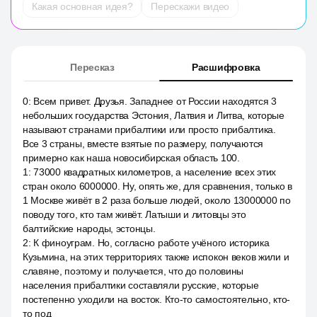
Какая основная идея?
Перескажи видео
Пересказ
Расшифровка
0
:
Всем привет. Друзья. Западнее от России находятся 3
небольших государства Эстония, Латвия и Литва, которые
называют странами прибалтики или просто прибалтика.
Все 3 страны, вместе взятые по размеру, получаются
примерно как наша новосибирская область 100.
1
:
73000 квадратных километров, а население всех этих
стран около 6000000. Ну, опять же, для сравнения, только в
1 Москве живёт в 2 раза больше людей, около 13000000 по
поводу того, кто там живёт. Латыши и литовцы это
балтийские народы, эстонцы.
2
:
К финоуграм. Но, согласно работе учёного историка
Кузьмина, на этих территориях также испокон веков жили и
славяне, поэтому и получается, что до половины
населения прибалтики составляли русские, которые
постепенно уходили на восток. Кто-то самостоятельно, кто-
то под