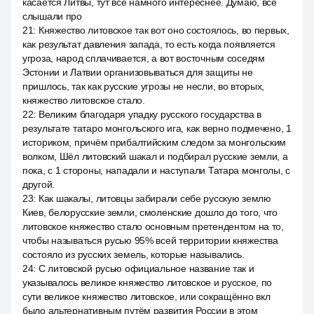
касается Литвы, тут все намного интереснее. Думаю, все
слышали про
21
:
Княжество литовское так вот оно состоялось, во первых,
как результат давления запада, то есть когда появляется
угроза, народ сплачивается, а вот восточным соседям
Эстонии и Латвии организовываться для защиты не
пришлось, так как русские угрозы не несли, во вторых,
княжество литовское стало.
22
:
Великим благодаря упадку русского государства в
результате татаро монгольского ига, как верно подмечено, 1
историком, причём прибалтийским следом за монгольским
волком, Шёл литовский шакал и подбирал русские земли, а
пока, с 1 стороны, нападали и наступали Татара монголы, с
другой.
23
:
Как шакалы, литовцы забирали себе русскую землю
Киев, белорусские земли, смоленские дошло до того, что
литовское княжество стало основным претендентом на то,
чтобы называться русью 95% всей территории княжества
состояло из русских земель, которые назывались.
24
:
С литовской русью официальное название так и
указывалось великое княжество литовское и русское, по
сути великое княжество литовское, или сокращённо вкл
было альтернативным путём развития России в этом