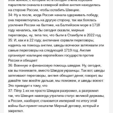
параллели сначала в северной войне англия находилась
на стороне России, чтобы ослабить Швецию.
34
:
Ну а после, когда Россия начала одерживать победу,
она переметнулась на другую сторону, так как боялась
усиления России на балтике, на Балтийском море в 1718
году начались, как бы сегодня сказали, мирные
переговоры, ну, типа тех, что были в Стамбуле в 2022 год.
35
:
И, как и в 22 году, англичане сорвали переговоры,
надеясь на помощь англии, шведы всячески затягивали эти
самые переговоры на следующий 1719 год. Англия
организует коалицию европейских государств против
России и обещает
36
:
Военную и финансовую помощь шведам. Ну, сегодня,
как вы понимаете, вместо Шведов украинцы. Так вот, шведы
затягивают переговоры, англия обещает денег, говорит, вы
давайте там воюйте дальше, мы поможем, и шведы воюют.
Это приводит к тому, что
37
:
Пётр 1 их не просто Шведов разгромил, а разгромил
так, что Швеция навсегда утратила статус великой державы,
а Россия, наоборот, становится империей по итогу этой
войны был принят нештатки Мирный договор, который и
закрепил.