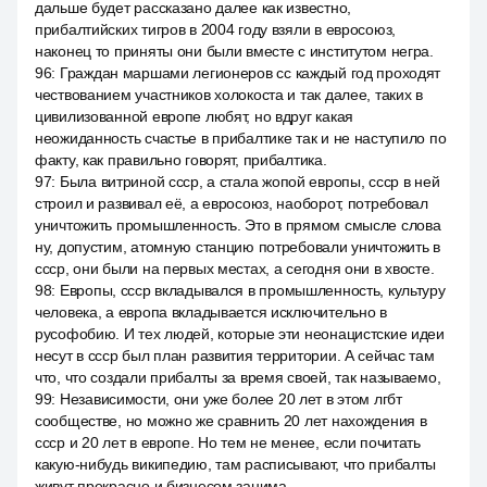
дальше будет рассказано далее как известно,
прибалтийских тигров в 2004 году взяли в евросоюз,
наконец то приняты они были вместе с институтом негра.
96
:
Граждан маршами легионеров сс каждый год проходят
чествованием участников холокоста и так далее, таких в
цивилизованной европе любят, но вдруг какая
неожиданность счастье в прибалтике так и не наступило по
факту, как правильно говорят, прибалтика.
97
:
Была витриной ссср, а стала жопой европы, ссср в ней
строил и развивал её, а евросоюз, наоборот, потребовал
уничтожить промышленность. Это в прямом смысле слова
ну, допустим, атомную станцию потребовали уничтожить в
ссср, они были на первых местах, а сегодня они в хвосте.
98
:
Европы, ссср вкладывался в промышленность, культуру
человека, а европа вкладывается исключительно в
русофобию. И тех людей, которые эти неонацистские идеи
несут в ссср был план развития территории. А сейчас там
что, что создали прибалты за время своей, так называемо,
99
:
Независимости, они уже более 20 лет в этом лгбт
сообществе, но можно же сравнить 20 лет нахождения в
ссср и 20 лет в европе. Но тем не менее, если почитать
какую-нибудь википедию, там расписывают, что прибалты
живут прекрасно и бизнесом занима