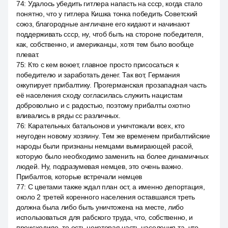
74
:
Удалось убедить гитлера напасть на ссср, когда стало
понятно, что у гитлера Кишка тонка победить Советский
союз, благородные англичане его кидают и начинают
поддерживать ссср, ну, чтоб быть на стороне победителя,
как, собственно, и американцы, хотя тем было вообще
плеват.
75
:
Кто с кем воюет, главное просто присосаться к
победителю и заработать денег. Так вот, Германия
оккупирует прибалтику. Прогерманская прозападная часть
её населения сходу согласилась служить нацистам
добровольно и с радостью, поэтому прибалты охотно
вливались в ряды сс различных.
76
:
Карательных батальонов и уничтожали всех, кто
неугоден новому хозяину. Тем же временем прибалтийские
народы были признаны немцами вымирающей расой,
которую было необходимо заменить на более динамичных
людей. Ну, подразумевая немцев, это очень важно.
Прибалтов, которые встречали немцев
77
:
С цветами также ждал план ост, а именно депортация,
около 2 третей коренного населения оставшаяся треть
должна была либо быть уничтожена на месте, либо
использоваться для рабского труда, что, собственно, и
происходило, то есть некоторая часть населения та, что