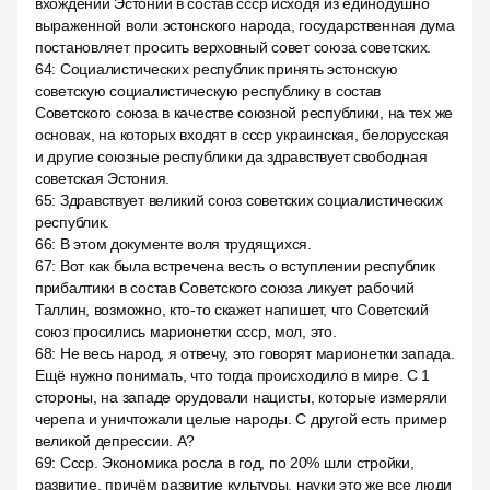
вхождении Эстонии в состав ссср исходя из единодушно
выраженной воли эстонского народа, государственная дума
постановляет просить верховный совет союза советских.
64
:
Социалистических республик принять эстонскую
советскую социалистическую республику в состав
Советского союза в качестве союзной республики, на тех же
основах, на которых входят в ссср украинская, белорусская
и другие союзные республики да здравствует свободная
советская Эстония.
65
:
Здравствует великий союз советских социалистических
республик.
66
:
В этом документе воля трудящихся.
67
:
Вот как была встречена весть о вступлении республик
прибалтики в состав Советского союза ликует рабочий
Таллин, возможно, кто-то скажет напишет, что Советский
союз просились марионетки ссср, мол, это.
68
:
Не весь народ, я отвечу, это говорят марионетки запада.
Ещё нужно понимать, что тогда происходило в мире. С 1
стороны, на западе орудовали нацисты, которые измеряли
черепа и уничтожали целые народы. С другой есть пример
великой депрессии. А?
69
:
Ссср. Экономика росла в год, по 20% шли стройки,
развитие, причём развитие культуры, науки это же все люди