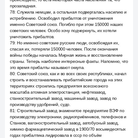
прозападная.
78
:
Служила немцам, а остальная подвергалась насилию и
истреблению. Освободил прибалтов от уничтожения
именно Советский союз. Погибло при этом 150000 наших
советских человек. Особо хочу подчеркнуть, их хотели
уничтожить прибалтов.
79
:
Но именно советские русские люди, освобождая их,
спасая их, потеряли 150000 человек. После окончания
войны победы началась Мирная жизнь и восстановление
страны. Теперь наиболее интересные факты. Напомню, что
это время прибалты называют оккупа.
80
:
Советский союз, как и во всех своих республиках, начал
строить и восстанавливать прибалтийские города на этих
территориях строились предприятия всесоюзного
масштаба атомная электростанция, нефтезавод,
станкостроительный завод, машинный завод, завод по
производству удобрений, судо.
81
:
Строительный завод знаменитое предприятие ВЭФ по
производству электроники, радиоприёмников, телефонов и
Станков, вагоностроительный завод, автобусный завод,
химико фармацевтический завод в 1900/70 восьмидесятых
годах прибалтика лидировала в ссср по объём