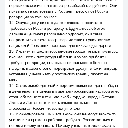
первых отказались платить за российский газ рублями. Они
призывают нато воевать с Россией, требуют от России
репарации за так называе
12
:
Оккупацию у них это даже в законах прописано
требовать от России репарации. Вдумайтесь об этом
дальше ещё будет рассказано подробно, они сами
попросились в состав ссср ссср, их спас от уничтожения
нацистской Германии, построил для них заводы, дороги.
13
:
Институты, школы восстановил города, театры, культуру,
письменность, литературный язык, и за это прибалты
требуют репарации, они пытаются как можно больше
нагадить нашей стране, перекрывая доступ в Калининград,
устраивая учения нато у российских границ, плюют на
моги.
14
:
Своих освободителей и переименовывают день победы
в день европы в целом в мире антироссийский настрой этих
стран объясняется тем, что якобы гордые народы Эстонии,
Латвии и Литвы хотели жить самостоятельно, но
агрессивная Россия их всегда угнетала.
15
:
И оккупировала. Ну и вот якобы они не могут забыть то
унижение и времена рабства, требуя от России каяться и
пеплом голову посыпать. Почему у вас так тяжело сказать,