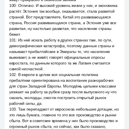
100
:
Отлично. И высокий уровень жизни у них, и экономика
растёт. Эстония так вообще, оказывается, стала развитой
страной. Вот представляете, Китай это развивающаяся
страна, Россия развивающаяся страна, а Эстония уже все
развитая, ну настолько развитая, что население страны
бежит.
101
:
Из неё искать работу в других странах там, по сути,
демографическая катастрофа, поэтому данные страны и
называют прибалтийские в Эмираты то, что население
выживает, а не живёт, говорят официальные опросы
евростата, по данным которого та же Латвия считается
самой несчастной.
102
:
В европе в целом вся социальная политика
прибалтики ориентирована на воспитание разнорабочих
для стран Западной Европы. Молодёжь целыми классами
уезжает на работу за рубеж сразу после выпускного ну что
сказать, молодцы, смогли построить открытый рынок
рабочей силы, да.
103
:
Там перепадают от евросоюза небольшие дотации, но
это лишь бумага, главное то это все производство и рынки
сбыта. Вот в советские времена у них было производство и
огромный рынок сбыта, но сейчас, как было сказано,