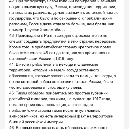
42
:
При эксплуатируя свои колонии периферии и зажимая
национальную культуру, Россия, присоединив территории,
начинала их развивать, делая равными с остальной частью
государства, что было и по отношению к прибалтийским
регионам, Россия даже отдавала больше, чем брала, как
пример 1 русский автомобиль.
43
:
Производили в Риге н сегодня евросоюз что-то не
спешит создавать предприятия в этих странах передовые.
Кроме того, в прибалтийских странах крепостное право
было отменено за 45 лет до того, как это произошло на
основной части России в 1816 году.
44
:
В итоге прибалтика это некогда и славянские
территории, которые не имели государственного
образования, которые захватывали то немцы, то шведы, а
после северной войны они вошли в состав России, были
честно завоёваны и плюс ещё куплены.
45
:
Таким образом, прибалтика это простые губернии
российской империи, так жили, не тужили до 1917 года,
пока не произошла революция, а вот сегодня
прибалтийские страны также носят титул главных
антисоветчиков, но есть интересный факт на территории
бывшей российской империи.
46
:
Впервые советская власть образовалась именно в