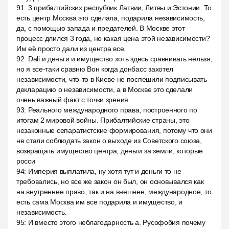
91
:
3 прибалтийских республик Латвии, Литвы и Эстонии. То
есть центр Москва это сделала, подарила независимость,
да, с помощью запада и предателей. В Москве этот
процесс длился 3 года, но какая цена этой независимости?
Им её просто дали из центра все.
92
:
Dali и деньги и имущество хоть здесь сравнивать нельзя,
но я все-таки сравню Вон когда донбасс захотел
независимости, что-то в Киеве не поспешили подписывать
декларацию о независимости, а в Москве это сделали
очень важный факт с точки зрения
93
:
Реального международного права, построенного по
итогам 2 мировой войны. Прибалтийские страны, это
незаконные сепаратистские формирования, потому что они
не стали соблюдать закон о выходе из Советского союза,
возвращать имущество центра, деньги за земли, которые
росси
94
:
Империя выплатила, ну хотя тут и деньги то не
требовались, но все же закон он был, он основывался как
на внутреннее право, так и на внешнее, международное, то
есть сама Москва им все подарила и имущество, и
независимость.
95
:
И вместо этого неблагодарность а. Русофобия почему