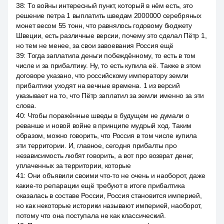
38
:
То войны интересный пункт, который в нём есть, это
решение петра 1 выплатить шведам 2000000 серебряных
монет весом 55 тонн, что равнялось годовому бюджету
Швеции, есть различные версии, почему это сделал Пётр 1,
но тем не менее, за свои завоевания Россия ещё
39
:
Тогда заплатила деньги побеждённому, то есть в том
числе и за прибалтику. Ну, то есть купила её. Также в этом
договоре указано, что российскому императору земли
прибалтики уходят на вечные времена. 1 из версий
указывает на то, что Пётр заплатил за земли именно за эти
слова.
40
:
Чтобы поражённые шведы в будущем не думали о
реванше и новой войне в принципе мудрый ход. Таким
образом, можно говорить, что Россия в том числе купила
эти территории. И, главное, сегодня прибалты про
независимость любят говорить, а вот про возврат денег,
уплаченных за территории, которые
41
:
Они объявили своими что-то не очень и наоборот, даже
какие-то репарации ещё требуют в итоге прибалтика
оказалась в составе России, Россия становится империей,
но как некоторые историки называют империей, наоборот,
потому что она поступала не как классический.