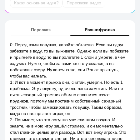
Какая основная идея?
Перескажи видео
Пересказ
Расшифровка
0
:
Перед вами ловушка, давайте объясню. Если вы вдруг
забежите в воду, то вы выживете. Однако если вы побежите
и прыгнете в воду, то вы пролетите 1 слой и умрёте, в чем
задумка. Нужно, чтобы за вами кто-то увязался, а вы
побежали к озеру. Ну конечно же, они Решат прыгнуть,
чтобы вас нагнать.
1
:
И вот в момент прыжка они, считай, умерли. Но есть 1
проблема. Эту ловушку, ну, очень легко заметить. Или не
очень сахарный тростник обычно спавнится возле
прудиков, поэтому мы поставим собственный сахарный
тростник, чтобы замаскировать ловушку. Таким образом,
когда на нас прыгает игрок, он
2
:
Понимает, что эта ловушка уже слишком поздно. И
знаете, че в мою игру зашёл стример, и он моментально
стал главной целью для развода. Вот, вот вижу игрока. Это
стример, это стример, это он. Ну, этого человека я точно