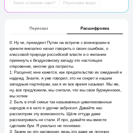
Какая основная идея?
Перескажи видео
Пересказ
Расшифровка
0
:
Ну че, президент Путин на встрече с военкорами в
кремле внезапно начал говорить о своих ошибках, о
классовой природе российской власти и о желании
примкнуть к бездуховному западу это настоящее
откровение, многие ура патриоты.
1
:
Расценит, мне кажется, как предательство их ожиданий и
надежд. Знаете, я уже говорил, это не секрет и нашим
западным партнёрам, как я их все время называл. Мы же,
ну, все предложили, мы считали, что мы свои буржуинские,
мы хотим
2
:
Быть в этой семье так называемых цивилизованных
народов и в нато я удочки забросил. Давайте нас
рассмотрим эту возможность. Щёлк оттуда даже
рассматривать не стали. И про, давайте мы вместе
сделаем бум. Я реально не понимаю.
3
:
Зачем он это наговорил, ведь это даже не логично