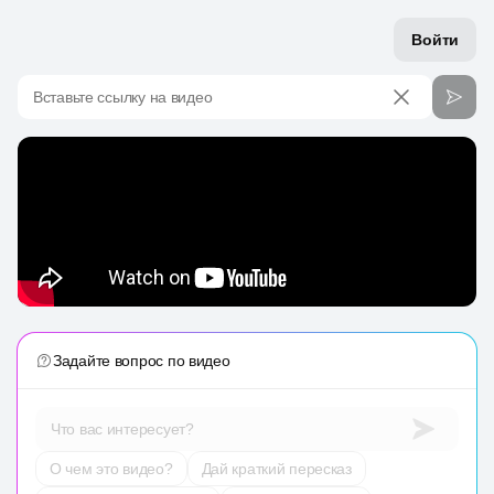
Войти
Вставьте ссылку на видео
Задайте вопрос по видео
Что вас интересует?
О чем это видео?
Дай краткий пересказ