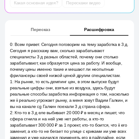
Какая основная идея?
Перескажи видео
Пересказ
Расшифровка
0
:
Всем привет. Сегодня поговорим на тему заработка в 3 д.
Сегодня я расскажу вам, сколько зарабатывают
специалисты 3 д разных областей, почему они столько
зарабатывают, как образуется цена за работу. И вообще,
почему цены именно такие и мешают ли неопытные
фрилансеры своей низкой ценой другим специалистам.
1
:
На рынке, то есть демпинг цен, в этом выпуске будут
реальные цифры они, взятые из воздуха, здесь будут
реальные способы заработка информация о том, насколько
же ii реально угрожает рынку, а меня зовут Вадим Галкин, и
вы на канале cg Галкин поехали 3 д страна сфера.
2
:
Кто-то в 3 д еле выбивает 20 000 ₽ в месяц и пишет, что
сфера сгнила и на ней уже нет работы, а кто-то
зарабатывает 300 000 ₽ за 1 проект, кто-то боится, что ii его
заменит, а кто-то не бегает по улице с криками ии уже всех
заменил и уже научился применять его в пайплайне, если