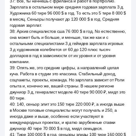
37
:
Все, ты начнёшь с фриланса и работ в портфолио.
Зарплата в остальном мире средняя годовая зарплата 3 д.
Художника 60 тире 96 000 $ в год. То есть это 5 тире 8 000 $
в месяц. Сеньоры получают до 120 000 $ в год. Средняя
годовая зарплат.
38
:
Архив специалистов сша 76 000 $ в год. No естественно,
она может быть и больше, и меньше, так же как и с
остальными специалистами 3 д геймдев зарплата игровых
3 д художников колеблется от 60 до 120 плюс тысяч
долларов в год в зависимости от их уровня и от уровня
компании.
39
:
Опять же, это средние цифры, а направлений целая
куча. Работа в студии это классика. Стабильный доход,
соцпакеты, проекты, команда. Но зарплата зависит от Роли
опыта и, конечно же, вашей страны. В нашем регионе
джуниор 3 д, генералист моделе 40 тире 90 000 ₽, мидл это
80 тире.
40
:
140, сеньор элит это 150 тире 220 000 ₽, а иногда выше
в Москве топовые специалисты могут получать и 250, а
иногда даже и выше, особенно если участвуют в
международных проектах, и кратко зарубежные ставки
джуниор 40 тире 70 000 $ в год, мидл семьдеся.
41
:
Тире 100 000 $ в год, сеньоры элиды 100 тире 160 000 $