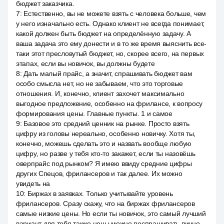
бюджет заказчика.
7
:
Естественно, вы не можете взять с человека больше, чем
у него изначально есть. Однако клиент не всегда понимает,
какой должен быть бюджет на определённую задачу. А
ваша задача это ему донести и в то же время выяснить все-
таки этот пресловутый бюджет, но, скорее всего, на первых
этапах, если вы новичок, вы должны будете
8
:
Дать малый прайс, а значит, спрашивать бюджет вам
особо смысла нет, но не забываем, что это торговые
отношения. И, конечно, клиент захочет максимально
выгодное предложение, особенно на фрилансе, к вопросу
формирования цены. Главные пункты. 1 и самое
9
:
Базовое это средний ценник на рынке. Просто взять
цифру из головы нереально, особенно новичку. Хотя ты,
конечно, можешь сделать это и назвать вообще любую
цифру, но разве у тебя кто-то закажет, если ты назовёшь
оверпрайс под рынком? Я имею ввиду средние цифры
других Спецов, фрилансеров и так далее. Их можно
увидеть на
10
:
Биржах в заявках. Только учитывайте уровень
фрилансеров. Сразу скажу, что на биржах фрилансеров
самые низкие цены. Но если ты новичок, это самый лучший
вариант для тебя также цены можно поспрашивать лично,