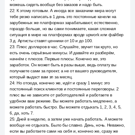
можешь сидеть вообще без заказов и надо быть.
22
:
К этому готовым. А иногда все заказчики мира могут
тебе резко написать в 1 день это постоянные качели на
зарубежных же платформах зарабатывают, естественно,
гораздо больше, но вы сами понимаете, какая сложная
ситуация в мире на платформах вроде upwork или файбер
3 д. Артисты ставят ценники от 10 и до 100.
23
:
Плюс долларов в час. Слушайте, звучит так круто, но
есть очень серьёзные минусы. И давайте их разберём,
начнём с плюсов. Первые плюсы. Конечно же, это
заработок. Он может быть в разы выше, ведь оплату вы
получаете сами за проект, а не от вашего руководителя,
который выдаст вам зп за месяц.
24
:
Но отсюда, конечно же, идёт и сразу 1 минус это
постоянный поиск клиентов и постоянные переговоры. 2
плюс вы не зависите от работодателей и работаете в
удобном вам режиме. Вы можете работать медленно, а
можете работать быстро. Вы можете отдыхать 1, 2, 3, 4, 5,
6, да, хоть 7.
25
:
Дней в неделю, а затем уже начать работать. А можете
вообще не отдыхать. Было бы славно. День, ночь. Неважно,
если вы работаете сами на себя и, конечно же, сразу же