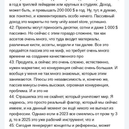
в год в триплей геймдеве или крупных в студиях. Доход,
может быть, и превышать 200 000 $ в год. Ну, тут, я думаю,
все понятно, и комментировать особо нечего. Пассивный
доход это маркеты по типу unity asset store, успешно.
42
:
Проекты могут приносить десятки, сотни и даже 1 000 $
пассивно. Но сейчас с этим гораздо сложнее, так как
ассетов очень много, что туда входит материалы,
различные кисти, ассеты, модели и так далее. Все это
продаётся пассив это не миф, но требует очень много
времени на создание качественного про
43
:
Продукта, а сейчас это очень сложно, естественно,
нужен маркетинг, но конкуренция сейчас очень большая. И
вообще у меня не так много знакомых, которые этим
занимаются. Плюсы это независимость и, конечно же,
пассив минусы очень высокая, огромная конкуренция,
проблема. И и это не
44
:
Страшилка это не скайнет, который уничтожит мир. Я
надеюсь, это просто реальный фактор, который мы сейчас
имеем, и на данный момент он ещё никого не выгнал из
профессии. Однако если в 2023 все смеялись от пром ту 3
д, то в 2025 это уже рабочий инструмент, что и
45
:
Сегодня генерирует концепты и референсы, может