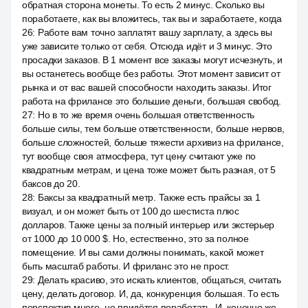
обратная сторона монеты. То есть 2 минус. Сколько вы
поработаете, как вы вложитесь, так вы и заработаете, когда
26
:
Работе вам точно заплатят вашу зарплату, а здесь вы
уже зависите только от себя. Отсюда идёт и 3 минус. Это
просадки заказов. В 1 момент все заказы могут исчезнуть, и
вы останетесь вообще без работы. Этот момент зависит от
рынка и от вас вашей способности находить заказы. Итог
работа на фрилансе это большие деньги, большая свобод.
27
:
Но в то же время очень большая ответственность
больше силы, тем больше ответственности, больше нервов,
больше сложностей, больше тяжести архивиз на фрилансе,
тут вообще своя атмосфера, тут цену считают уже по
квадратным метрам, и цена тоже может быть разная, от 5
баксов до 20.
28
:
Баксы за квадратный метр. Также есть прайсы за 1
визуал, и он может быть от 100 до шестиста плюс
долларов. Также цены за полный интерьер или экстерьер
от 1000 до 10 000 $. Но, естественно, это за полное
помещение. И вы сами должны понимать, какой может
быть масштаб работы. И фриланс это не прост.
29
:
Делать красиво, это искать клиентов, общаться, считать
цену, делать договор. И, да, конкуренция большая. То есть
перспектив много, но придётся поработать. И, конечно же,