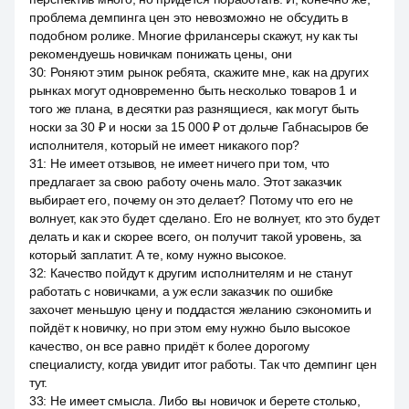
проблема демпинга цен это невозможно не обсудить в
подобном ролике. Многие фрилансеры скажут, ну как ты
рекомендуешь новичкам понижать цены, они
30
:
Роняют этим рынок ребята, скажите мне, как на других
рынках могут одновременно быть несколько товаров 1 и
того же плана, в десятки раз разнящиеся, как могут быть
носки за 30 ₽ и носки за 15 000 ₽ от дольче Габнасыров бе
исполнителя, который не имеет никакого пор?
31
:
Не имеет отзывов, не имеет ничего при том, что
предлагает за свою работу очень мало. Этот заказчик
выбирает его, почему он это делает? Потому что его не
волнует, как это будет сделано. Его не волнует, кто это будет
делать и как и скорее всего, он получит такой уровень, за
который заплатит. А те, кому нужно высокое.
32
:
Качество пойдут к другим исполнителям и не станут
работать с новичками, а уж если заказчик по ошибке
захочет меньшую цену и поддастся желанию сэкономить и
пойдёт к новичку, но при этом ему нужно было высокое
качество, он все равно придёт к более дорогому
специалисту, когда увидит итог работы. Так что демпинг цен
тут.
33
:
Не имеет смысла. Либо вы новичок и берете столько,