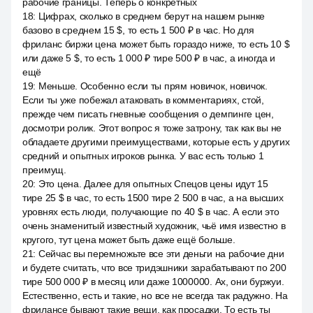
рабочие границы. Теперь о конкретных
18
:
Цифрах, сколько в среднем берут на нашем рынке
базово в среднем 15 $, то есть 1 500 ₽ в час. Но для
фриланс биржи цена может быть гораздо ниже, то есть 10 $
или даже 5 $, то есть 1 000 ₽ тире 500 ₽ в час, а иногда и
ещё
19
:
Меньше. Особенно если ты прям новичок, новичок.
Если ты уже побежал атаковать в комментариях, стой,
прежде чем писать гневные сообщения о демпинге цен,
досмотри ролик. Этот вопрос я тоже затрону, так как вы не
обладаете другими преимуществами, которые есть у других
средний и опытных игроков рынка. У вас есть только 1
преимущ.
20
:
Это цена. Далее для опытных Спецов цены идут 15
тире 25 $ в час, то есть 1500 тире 2 500 в час, а на высших
уровнях есть люди, получающие по 40 $ в час. А если это
очень знаменитый известный художник, чьё имя известно в
кругого, тут цена может быть даже ещё больше.
21
:
Сейчас вы перемножьте все эти деньги на рабочие дни
и будете считать, что все тридэшники зарабатывают по 200
тире 500 000 ₽ в месяц или даже 1000000. Ах, они буржуи.
Естественно, есть и такие, но все не всегда так радужно. На
фрилансе бывают такие вещи, как просадки. То есть ты