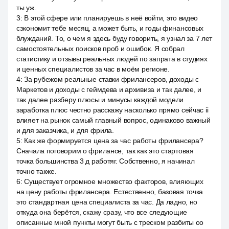
ты уж.
3
:
В этой сфере или планируешь в неё войти, это видео
сэкономит тебе месяц, а может быть, и годы финансовых
блужданий. То, о чем я здесь буду говорить, я узнал за 7 лет
самостоятельных поисков проб и ошибок. Я собрал
статистику и отзывы реальных людей по запрата в студиях
и ценных специалистов за час в моём регионе.
4
:
За рубежом реальные ставки фрилансеров, доходы с
Маркетов и доходы с геймдева и архивиза и так далее, и
так далее разберу плюсы и минусы каждой модели
заработка плюс честно расскажу насколько прямо сейчас ii
влияет на рынок самый главный вопрос, одинаково важный
и для заказчика, и для фрила.
5
:
Как же формируется цена за час работы фрилансера?
Сначала поговорим о фрилансе, так как это стартовая
точка большинства 3 д работяг. Собственно, я начинал
точно также.
6
:
Существует огромное множество факторов, влияющих
на цену работы фрилансера. Естественно, базовая точка
это стандартная цена специалиста за час. Да ладно, но
откуда она берётся, скажу сразу, что все следующие
описанные мной пункты могут быть с треском разбиты оо