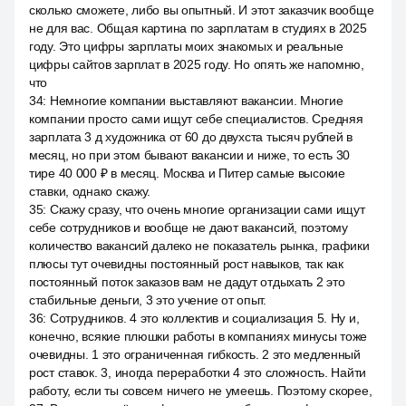
сколько сможете, либо вы опытный. И этот заказчик вообще
не для вас. Общая картина по зарплатам в студиях в 2025
году. Это цифры зарплаты моих знакомых и реальные
цифры сайтов зарплат в 2025 году. Но опять же напомню,
что
34
:
Немногие компании выставляют вакансии. Многие
компании просто сами ищут себе специалистов. Средняя
зарплата 3 д художника от 60 до двухста тысяч рублей в
месяц, но при этом бывают вакансии и ниже, то есть 30
тире 40 000 ₽ в месяц. Москва и Питер самые высокие
ставки, однако скажу.
35
:
Скажу сразу, что очень многие организации сами ищут
себе сотрудников и вообще не дают вакансий, поэтому
количество вакансий далеко не показатель рынка, графики
плюсы тут очевидны постоянный рост навыков, так как
постоянный поток заказов вам не дадут отдыхать 2 это
стабильные деньги, 3 это учение от опыт.
36
:
Сотрудников. 4 это коллектив и социализация 5. Ну и,
конечно, всякие плюшки работы в компаниях минусы тоже
очевидны. 1 это ограниченная гибкость. 2 это медленный
рост ставок. 3, иногда переработки 4 это сложность. Найти
работу, если ты совсем ничего не умеешь. Поэтому скорее,