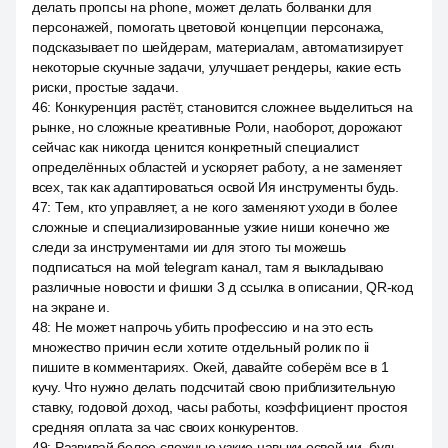
делать пропсы на phone, может делать болванки для
персонажей, помогать цветовой концепции персонажа,
подсказывает по шейдерам, материалам, автоматизирует
некоторые скучные задачи, улучшает рендеры, какие есть
риски, простые задачи.
46
:
Конкуренция растёт, становится сложнее выделиться на
рынке, но сложные креативные Роли, наоборот, дорожают
сейчас как никогда ценится конкретный специалист
определённых областей и ускоряет работу, а не заменяет
всех, так как адаптироваться освой Ия инструменты будь.
47
:
Тем, кто управляет, а не кого заменяют уходи в более
сложные и специализированные узкие ниши конечно же
следи за инструментами ии для этого ты можешь
подписаться на мой telegram канал, там я выкладываю
различные новости и фишки 3 д ссылка в описании, QR-код
на экране и.
48
:
Не может напрочь убить профессию и на это есть
множество причин если хотите отдельный ролик по ii
пишите в комментариях. Окей, давайте соберём все в 1
кучу. Что нужно делать подсчитай свою приблизительную
ставку, годовой доход, часы работы, коэффициент простоя
средняя оплата за час своих конкурентов.
49
:
Развивай более сложные узкие навыки освой ии, будь