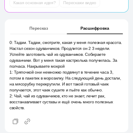
Какая основная идея?
Перескажи видео
Пересказ
Расшифровка
0
:
Тадам. Тадам, смотрите, какая у меня полезная красота.
Настал сезон одуванчиков. Продлится он 2 3 недели.
Успейте заготовить чай из одуванчиков. Собираете
одуванчики. Вот у меня такая кастрюлька получилась. За
полчаса. Накрываете мокрой
1
:
Тряпочкой они немножко подвянут в течение часа 3,
потом в пакетик в морозилку. На следующий день достали,
на мясорубку перекрутили. И вот такой готовый чаек
получается, этот чаек сушите и пьёте как обычно.
2
:
Чай, чай из одуванчиков, кто не знает, лечит рак,
восстанавливает суставы и ещё очень много полезных
свойств.