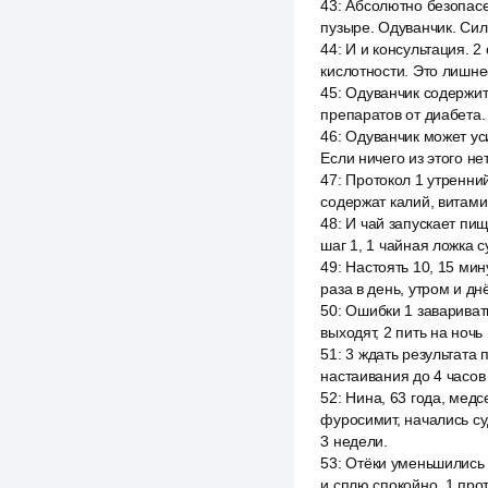
43
:
Абсолютно безопасе
пузыре. Одуванчик. Си
44
:
И и консультация. 
кислотности. Это лишне
45
:
Одуванчик содержит 
препаратов от диабета.
46
:
Одуванчик может уси
Если ничего из этого не
47
:
Протокол 1 утренний
содержат калий, витами
48
:
И чай запускает пищ
шаг 1, 1 чайная ложка с
49
:
Настоять 10, 15 мин
раза в день, утром и дн
50
:
Ошибки 1 завариват
выходят, 2 пить на ноч
51
:
3 ждать результата
настаивания до 4 часов 
52
:
Нина, 63 года, медс
фуросимит, начались су
3 недели.
53
:
Отёки уменьшились в
и сплю спокойно. 1 про