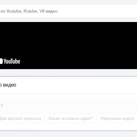
 из Youtube, Rutube, VK видео
о видео
т?
Дай краткий пересказ
Какая основная идея?
Перескажи видео