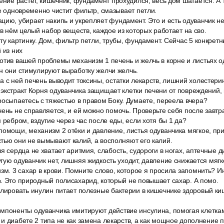
ение растёт, кишечник, фундамент прохудился, весь дом шатается. А 
ое одновременно чистит фильтр, смазывает петли.
ию, убирает накипь и укрепляет фундамент. Это и есть одуванчик не
 в нём целый набор веществ, каждое из которых работает на сво.
ту картинку. Дом, фильтр петли, трубы, фундамент. Сейчас 5 конкрет
 из них
тив вашей проблемы механизм 1 печень и желчь в корне и листьях од
н они стимулируют выработку желчи желчь.
а с ней печень выводит токсины, остатки лекарств, лишний холестери
экстракт Корня одуванчика защищает клетки печени от повреждений,
росыпаетесь с тяжестью в правом Боку. Думаете, переела вчера?
ень не справляется, и ей можно помочь. Проверьте себя после завтра
 ребром, вздутие через час после еды, если хотя бы 1 да?
помощи, механизм 2 отёки и давление, листья одуванчика мягкое, пр
тью они не вымывают калий, а восполняют его калий.
я сердца не хватает аритмия, слабость, судороги в ногах, аптечные 
гую одуванчик нет, лишняя жидкость уходит, давление снижается мягк
зм. 3 сахар в крови. Помните слово, которое я просила запомнить? И
. Это природный полисахарид, который не повышает сахар. А помо.
олировать инулин питает полезные бактерии в кишечнике здоровый ки
мпоненты одуванчика имитируют действие инсулина, помогая клеткам
и диабете 2 типа не как замена лекарств, а как мощное дополнение п