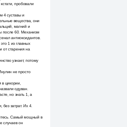
кстати, пробовали
.
м 4 суставы и
ельные вещества, они
альций, магний и
ны после 60. Механизм
сенал антиоксидантов.
это 1 из главных
и от старения на
инство узнает, потому
Инулин не просто
 в цикории,
назвали одуван.
те, но знать 1, а
 без затрат. Их 4.
айтесь. Самый мощный в
е случаев он