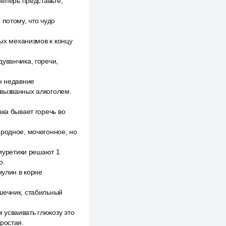
теперь представьте,
 потому, что чудо
ных механизмов к концу
уванчика, горечи,
н недавние
 вызванных алкоголем.
ка бывает горечь во
иродное, мочегонное, но
диуретики решают 1
о.
нулин в корне
шечник, стабильный
 усваивать глюкозу это
ростая.