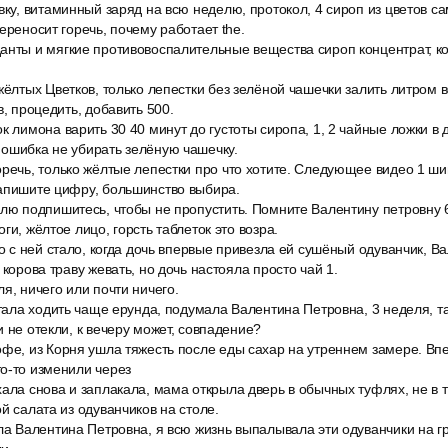
вку, витаминный заряд на всю неделю, протокол, 4 сироп из цветов с
ереносит горечь, почему работает the.
анты и мягкие противовоспалительные вещества сироп концентрат, к
жёлтых Цветков, только лепестки без зелёной чашечки залить литром в
в, процедить, добавить 500.
к лимона варить 30 40 минут до густоты сиропа, 1, 2 чайные ложки в 
 ошибка не убирать зелёную чашечку.
речь, только жёлтые лепестки про что хотите. Следующее видео 1 ши
Напишите цифру, большинство выбира.
елю подпишитесь, чтобы не пропустить. Помните Валентину петровну 
ги, жёлтое лицо, горсть таблеток это возра.
то с ней стало, когда дочь впервые привезла ей сушёный одуванчик, 
 корова траву жевать, но дочь настояла просто чай 1.
я, ничего или почти ничего.
стала ходить чаще ерунда, подумала Валентина Петровна, 3 неделя, т
и не отекли, к вечеру может, совпадение?
фе, из Корня ушла тяжесть после еды сахар на утреннем замере. Впе
о-то изменили через
ала снова и заплакала, мама открыла дверь в обычных туфлях, не в 
й салата из одуванчиков на столе.
ла Валентина Петровна, я всю жизнь выпалывала эти одуванчики на гр