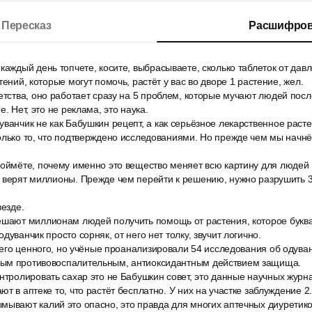
Пересказ
Расшифров
каждый день топчете, косите, выбрасываете, сколько таблеток от давл
тений, которые могут помочь, растёт у вас во дворе 1 растение, жел.
етства, оно работает сразу на 5 проблем, которые мучают людей после
е. Нет, это не реклама, это наука.
ванчик не как Бабушкин рецепт, а как серьёзное лекарственное раст
олько то, что подтверждено исследованиями. Но прежде чем мы начнё
поймёте, почему именно это вещество меняет всю картину для людей 
е верят миллионы. Прежде чем перейти к решению, нужно разрушить 
везде.
ешают миллионам людей получить помощь от растения, которое буква
дуванчик просто сорняк, от него нет толку, звучит логично.
ичего ценного, но учёные проанализировали 54 исследования об одува
ным противовоспалительным, антиоксидантным действием защища.
нтролировать сахар это не Бабушкин совет, это данные научных журн
т в аптеке то, что растёт бесплатно. У них на участке заблуждение 2.
ывают калий это опасно, это правда для многих аптечных диуретико