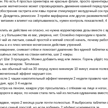
н. Но есть 4 простых ориентира не красные флаги, просто ориентиры
льное желчегонное может спровоцировать движение камней перед при
2 обострение гастрита или язвы горечи стимулирует желудочный сок п
е. Дождитесь ремиссии. 3 приём варфарина или других разжижителей
витамин к влияет на свёртываемость, нужен контроль показателей, 4
лить их действие не опасно, но нужна корректировка дозы вместе с в
т, а у большинства из вас, уверена, нет. Спокойно переходим к практи.
 чай из листьев, самый простой и мягкий способ начать, почему рабо
ны а и к плюс мягкое мочегонное действие утренний.
еварение, снимает отёки и помогает давлению без единой таблетки к
ушёных листьев на стакан кипятка, шаг 2 накры.
ут. Шаг 3 процедить. Можно добавить мед или лимон. Горечь уйдёт, по
ём, не вечером. Типичная.
ь как обычный чай на 30 секунд нужно минимум 10 минут, иначе поле
ь мочегонный эффект нарушит сон.
 после 1 чашки накопительный эффект минимум 2 недели правило чая 
дня, курс 3 4 недели.
естра на пенсии, каждое утро просыпалась с отёками на лице и ногах
дороги в икрах, по ночам стала пить чай из листьев одуванчика вмест
двое, через 2 месяца ушли почти полностью. Я выбросила таблетки о
токол самый простой, но если добавить 2 эффект усиливается за