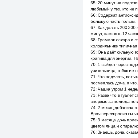
65
:
20 минут на подгото
любимый у тех, кто не п
66
:
Содержат антиоксид
большую часть пользы.
67
:
Как делать 200 300 
минут, настоять 12 часо
68
:
Граммов сахара и со
холодильнике типичная
69
:
Она даёт сильную го
крапива для энергии. 
70
:
1 выйдет через нед
учительница, отёкшие но
71
:
Что поделать, вот ч
посмеялась доча, я что,
72
:
Чашка утром 1 недел
73
:
Разве что в туалет 
впервые за полгода ног
74
:
2 месяц добавила ко
Врач переспросил вы чт
75
:
3 месяца дочь приех
цветом лица и с тарелко
76
:
Знаешь, доча, сказа