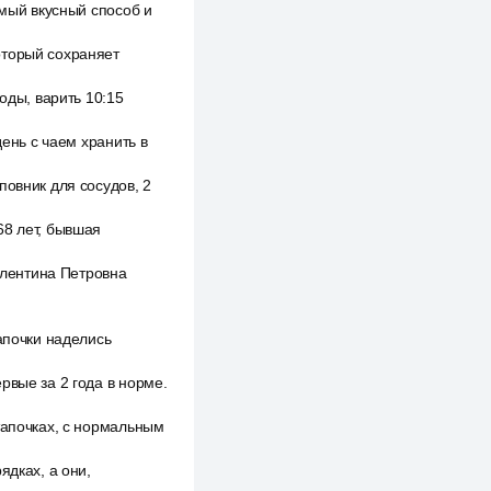
амый вкусный способ и
оторый сохраняет
оды, варить 10:15
день с чаем хранить в
повник для сосудов, 2
68 лет, бывшая
Валентина Петровна
апочки наделись
рвые за 2 года в норме.
тапочках, с нормальным
ядках, а они,