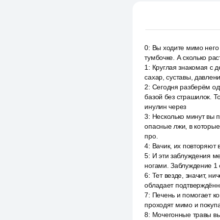
0
:
Вы ходите мимо него 
тумбочке. А сколько рас
1
:
Круглая знакомая с д
сахар, суставы, давлени
2
:
Сегодня разберём оду
базой без страшилок. Т
инулин через
3
:
Несколько минут вы 
опасные лжи, в которы
про.
4
:
Вачик, их повторяют 
5
:
И эти заблуждения м
ногами. Заблуждение 1 о
6
:
Тет везде, значит, н
обладает подтверждён
7
:
Печень и помогает ко
проходят мимо и покупаю
8
:
Мочегонные травы вым