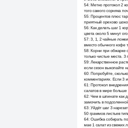
54
:
Метно протокол 2 к
того самого сорняка по
55
:
Процентов плюс тар
приятный орехово шоко
56
:
Как делать шаг 1 ко
цвета около 5 минут ого
57
:
3, 1, 2 чайные ложк
вместо обычного кофе т
58
:
Корни при обжарке 
только чистые места. 3 
59
:
Лекарственное расте
если сезон выкопайте н
60
:
Попробуйте, сколько
комментариях. Если 3 и
61
:
Протокол внедрения
салатов в мире больше
62
:
Чем в шпинате как д
замочить в подсоленной
63
:
Уйдёт шаг 3 нарезат
50 граммов листьев тип
64
:
Ошибка собирать по
мае 1 салат из свежих л