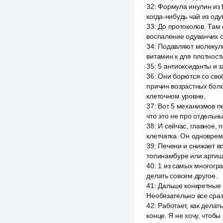
32
:
Формула инулин из 
когда-нибудь чай из од
33
:
До протоколов. Там 
воспаление одуванчик 
34
:
Подавляют молекулы,
витамин к для плотност
35
:
5 антиоксиданты и 
36
:
Они борются со сво
причин возрастных боле
клеточном уровне.
37
:
Вот 5 механизмов пе
что это не про отдельны
38
:
И сейчас, главное, 
клетчатка. Он одноврем
39
:
Печени и снижает во
топинамбуре или артиш
40
:
1 из самых многогра
делать совсем другое.
41
:
Дальше конкретные п
Необязательно все сраз
42
:
Работает, как дела
конце. Я не хочу, чтоб