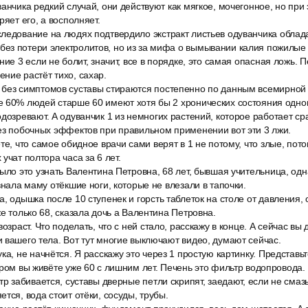
ванчика редкий случай, они действуют как мягкое, мочегонное, но при
ряет его, а восполняет.
ледование на людях подтвердило экстракт листьев одуванчика обла
ез потери электролитов, но из за мифа о вымывании калия пожилые 
ие 3 если не болит, значит, все в порядке, это самая опасная ложь. П
ние растёт тихо, сахар.
без симптомов суставы стираются постепенно по данным всемирной
е 60% людей старше 60 имеют хотя бы 2 хронических состояния одн
дозревают. А одуванчик 1 из немногих растений, которое работает сра
ез побочных эффектов при правильном применении вот эти 3 лжи.
те, что самое обидное врачи сами верят в 1 не потому, что злые, пот
учат полтора часа за 6 лет.
ыло это узнать Валентина Петровна, 68 лет, бывшая учительница, одн
знала маму отёкшие ноги, которые не влезали в тапочки.
, одышка после 10 ступенек и горсть таблеток на столе от давления, о
же только 68, сказала дочь а Валентина Петровна.
озраст. Что поделать, что с ней стало, расскажу в конце. А сейчас вы 
 вашего тела. Вот тут многие выключают видео, думают сейчас.
ка, не начнётся. Я расскажу это через 1 простую картинку. Представьт
ором вы живёте уже 60 с лишним лет. Печень это фильтр водопровода.
тр забивается, суставы дверные петли скрипят, заедают, если не смаз
тся, вода стоит отёки, сосуды, трубы.