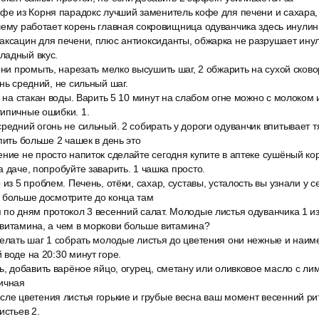
офе из Корня парадокс лучший заменитель кофе для печени и сахара
чему работает корень главная сокровищница одуванчика здесь инулин
аксацин для печени, плюс антиоксиданты, обжарка не разрушает инул
ладный вкус.
рни промыть, нарезать мелко высушить шаг, 2 обжарить на сухой сков
нь средний, не сильный шаг.
и на стакан воды. Варить 5 10 минут на слабом огне можно с молоком
ипичные ошибки. 1.
средний огонь не сильный. 2 собирать у дороги одуванчик впитывает 
пить больше 2 чашек в день это
ние не просто напиток сделайте сегодня купите в аптеке сушёный ко
а даче, попробуйте заварить. 1 чашка просто.
 из 5 проблем. Печень, отёки, сахар, суставы, усталость вы узнали у 
 больше досмотрите до конца там
 по дням протокол 3 весенний салат. Молодые листья одуванчика 1 и
 витамина, а чем в моркови больше витамина?
елать шаг 1 собрать молодые листья до цветения они нежные и наиме
 воде на 20:30 минут горе.
ь, добавить варёное яйцо, огурец, сметану или оливковое масло с ли
ичная
сле цветения листья горькие и грубые весна ваш момент весенний ри
истьев 2.