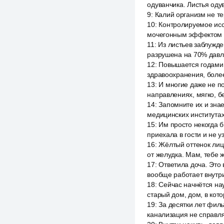
одуванчика. Листья оду
9
:
Калий организм не те
10
:
Контролируемое исс
мочегонным эффектом б
11
:
Из листьев заблужден
разрушена на 70% давле
12
:
Повышается годами 
здравоохранения, боле
13
:
И многие даже не по
направлениях, мягко, б
14
:
Запомните их и знае
медицинских институтах 
15
:
Им просто некогда б
приехала в гости и не у
16
:
Жёлтый оттенок лица
от желудка. Мам, тебе 
17
:
Ответила доча. Это в
вообще работает внутри
18
:
Сейчас начнётся нау
старый дом, дом, в кот
19
:
За десятки лет филь
канализация не справляе