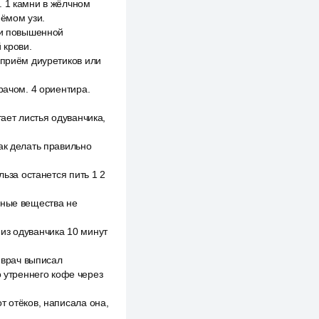
. 1 камни в жёлчном
ёмом узи.
ри повышенной
 крови.
 приём диуретиков или
рачом. 4 ориентира.
тает листья одуванчика,
ак делать правильно
льза останется пить 1 2
зные вещества не
из одуванчика 10 минут
, врач выписал
о утреннего кофе через
т отёков, написала она,