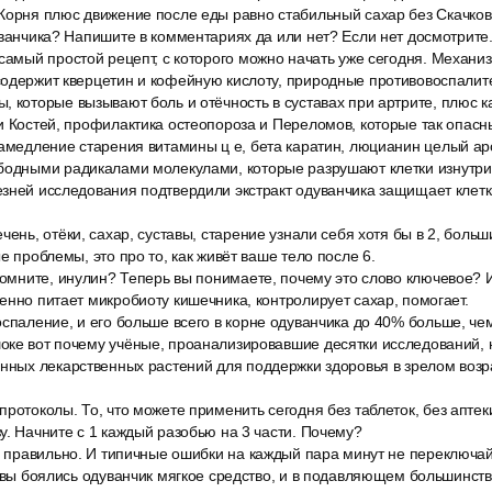
Корня плюс движение после еды равно стабильный сахар без Скачков 
уванчика? Напишите в комментариях да или нет? Если нет досмотрите
самый простой рецепт, с которого можно начать уже сегодня. Механиз
содержит кверцетин и кофейную кислоту, природные противовоспалит
 которые вызывают боль и отёчность в суставах при артрите, плюс к
и Костей, профилактика остеопороза и Переломов, которые так опас
замедление старения витамины ц е, бета каратин, люцианин целый ар
бодными радикалами молекулами, которые разрушают клетки изнутри 
зней исследования подтвердили экстракт одуванчика защищает клетк
чень, отёки, сахар, суставы, старение узнали себя хотя бы в 2, больш
е проблемы, это про то, как живёт ваше тело после 6.
помните, инулин? Теперь вы понимаете, почему это слово ключевое? 
енно питает микробиоту кишечника, контролирует сахар, помогает.
спаление, и его больше всего в корне одуванчика до 40% больше, чем
оке вот почему учёные, проанализировавшие десятки исследований, 
нных лекарственных растений для поддержки здоровья в зрелом возрас
ротоколы. То, что можете применить сегодня без таблеток, без аптеки,
у. Начните с 1 каждый разобью на 3 части. Почему?
ть правильно. И типичные ошибки на каждый пара минут не переключ
ы вы боялись одуванчик мягкое средство, и в подавляющем большинств