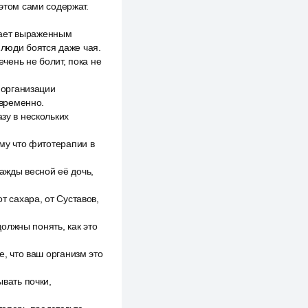
 этом сами содержат.
дает выраженным
люди боятся даже чая.
ечень не болит, пока не
 организации
овременно.
зу в нескольких
ому что фитотерапии в
ажды весной её дочь,
т сахара, от Суставов,
должны понять, как это
е, что ваш организм это
ывать почки,