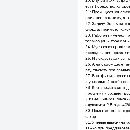
20
:
Внутри накипь, давл
есть 1 средство, котор
21
:
Прочищает канализац
растение, а потому, что
22
:
Задачу. Запомните э
блока вы поймёте, какой
23
:
Работает именно про
тараксацин и тараксаци
24
:
Мусоровоз организм
исследования показали 
25
:
И лекарствами вы п
26
:
А на самом деле печ
рту, тяжесть под правым
27
:
Ваш фильтр просит 
с уникальной особеннос
28
:
Критически важен дл
проблему и создают дру
29
:
Без Скачков. Механи
одуванчика? Его до 40%
30
:
Помогает его контр
сахар.
31
:
Учёные выяснили ко
важно при преддиабете 