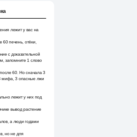
ка
ения лежит у вас на
 60 печень, отёки,
ение с доказательной
м, запомните 1 слово
после 60. Но сначала 3
3 мифа, 3 опасные лжи
льно лежит у них под
нчике вывод растение
алов, а люди годами
в, но не для