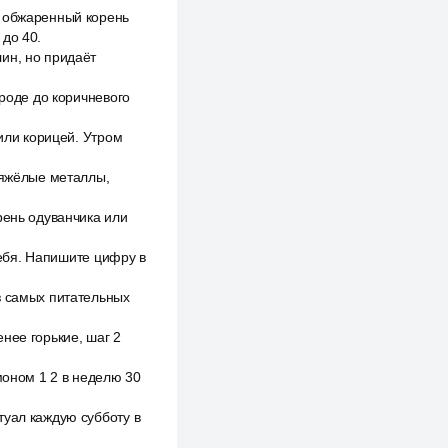
, обжаренный корень
 до 40.
ин, но придаёт
ороде до коричневого
 или корицей. Утром
тяжёлые металлы,
рень одуванчика или
себя. Напишите цифру в
з самых питательных
нее горькие, шаг 2
моном 1 2 в неделю 30
туал каждую субботу в