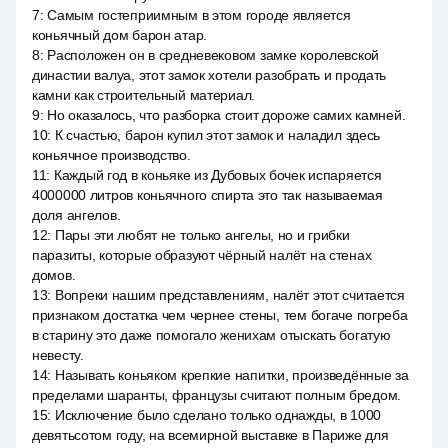
7
:
Самым гостеприимным в этом городе является
коньячный дом барон атар.
8
:
Расположен он в средневековом замке королевской
династии валуа, этот замок хотели разобрать и продать
камни как строительный материал.
9
:
Но оказалось, что разборка стоит дороже самих камней.
10
:
К счастью, барон купил этот замок и наладил здесь
коньячное производство.
11
:
Каждый год в коньяке из Дубовых бочек испаряется
4000000 литров коньячного спирта это так называемая
доля ангелов.
12
:
Пары эти любят не только ангелы, но и грибки
паразиты, которые образуют чёрный налёт на стенах
домов.
13
:
Вопреки нашим представлениям, налёт этот считается
признаком достатка чем чернее стены, тем богаче погреба
в старину это даже помогало женихам отыскать богатую
невесту.
14
:
Называть коньяком крепкие напитки, произведённые за
пределами шаранты, французы считают полным бредом.
15
:
Исключение было сделано только однажды, в 1000
девятьсотом году, на всемирной выставке в Париже для