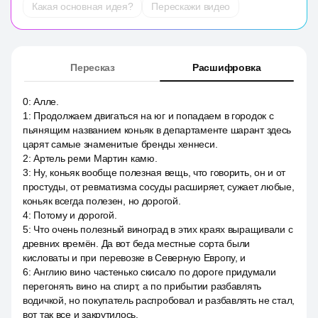
Какая основная идея?
Перескажи видео
Пересказ
Расшифровка
0
:
Алле.
1
:
Продолжаем двигаться на юг и попадаем в городок с
пьянящим названием коньяк в департаменте шарант здесь
царят самые знаменитые бренды хеннеси.
2
:
Артель реми Мартин камю.
3
:
Ну, коньяк вообще полезная вещь, что говорить, он и от
простуды, от ревматизма сосуды расширяет, сужает любые,
коньяк всегда полезен, но дорогой.
4
:
Потому и дорогой.
5
:
Что очень полезный виноград в этих краях выращивали с
древних времён. Да вот беда местные сорта были
кисловаты и при перевозке в Северную Европу, и
6
:
Англию вино частенько скисало по дороге придумали
перегонять вино на спирт, а по прибытии разбавлять
водичкой, но покупатель распробовал и разбавлять не стал,
вот так все и закрутилось.