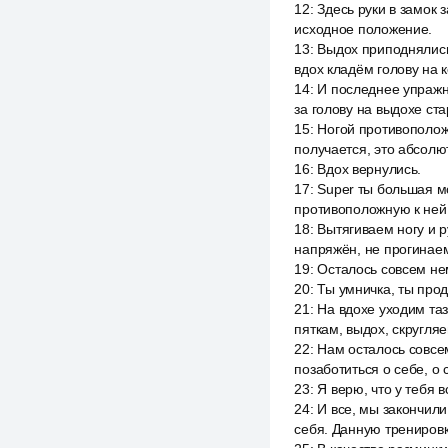
12
:
Здесь руки в замок 
исходное положение.
13
:
Выдох приподнялись
вдох кладём голову на к
14
:
И последнее упражн
за голову на выдохе ст
15
:
Ногой противоположн
получается, это абсол
16
:
Вдох вернулись.
17
:
Super ты большая м
противоположную к ней 
18
:
Вытягиваем ногу и р
напряжён, не прогинае
19
:
Осталось совсем нем
20
:
Ты умничка, ты про
21
:
На вдохе уходим таз
пяткам, выдох, скругляе
22
:
Нам осталось совсе
позаботиться о себе, о
23
:
Я верю, что у тебя 
24
:
И все, мы закончили
себя. Данную трениров