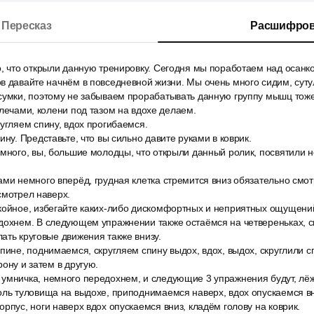
Пересказ
Расшифров
, что открыли данную тренировку. Сегодня мы поработаем над осанко
в давайте начнём в повседневной жизни. Мы очень много сидим, сут
сумки, поэтому не забываем прорабатывать данную группу мышц тоже
плечами, колени под тазом на вдохе делаем.
угляем спину, вдох прогибаемся.
ину. Представьте, что вы сильно давите руками в коврик.
емного, вы, большие молодцы, что открыли данный ролик, посвятили 
ми немного вперёд, грудная клетка стремится вниз обязательно смот
смотрел наверх.
койное, избегайте каких-либо дискомфортных и неприятных ощущени
дохнем. В следующем упражнении также остаёмся на четвереньках, с
ать круговые движения также внизу.
пине, поднимаемся, скругляем спину выдох, вдох, выдох, скруглили с
ону и затем в другую.
умничка, немного передохнем, и следующие 3 упражнения будут, лёж
оль туловища на выдохе, приподнимаемся наверх, вдох опускаемся вн
рпус, ноги наверх вдох опускаемся вниз, кладём голову на коврик.