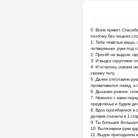
0
:
Всем привет. Спасибо
поэтому без лишних сло
1
:
Тебе тяжёлые вещи, 
четвереньки, руки под 
2
:
Прогиб на выдохе скр
3
:
И выдох скругляем сп
4
:
И осталось совсем н
своему телу.
5
:
Далее отползаем рука
проваливался назад, а 
6
:
Дыхание ровное, спо
7
:
Немного с вами пере
предплечье и будем дел
8
:
Вдох прогибаемся в с
делаем сначала в 1 стор
9
:
Ты большая большая 
10
:
Вытягиваем руки вд
11
:
Выдох приподняли ко