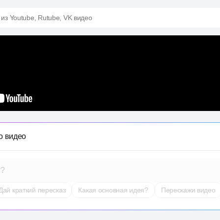
 из Youtube, Rutube, VK видео
о видео
т?
Дай краткий пересказ
Какая основная идея?
Перескажи видео