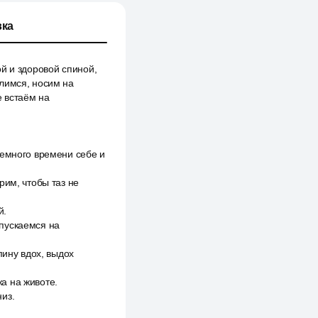
ка
й и здоровой спиной,
улимся, носим на
 встаём на
немного времени себе и
рим, чтобы таз не
й.
пускаемся на
пину вдох, выдох
а на животе.
из.