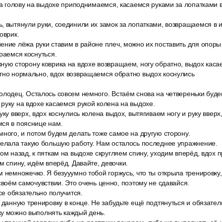
за голову на выдохе приподнимаемся, касаемся руками за лопатками 
, вытянули руки, соединили их замок за лопатками, возвращаемся в 
оврик.
ение лёжа руки ставим в районе плеч, можно их поставить для опоры 
араемся коснуться.
ую сторону коврика на вдохе возвращаем, ногу обратно, выдох касае
ютно нормально, вдох возвращаемся обратно выдох коснулись
олодец. Осталось совсем немного. Встаём снова на четвереньки будем
руку на вдохе касаемся рукой колена на выдохе.
уку вверх, вдох коснулись колена выдох, вытягиваем ногу и руку вверх,
мся в пояснице нам.
ного, и потом будем делать тоже самое на другую сторону.
делала такую большую работу. Нам осталось последнее упражнение.
ом назад, к пяткам на выдохе скругляем спину, уходим вперёд, вдох п
м спину, идём вперёд. Давайте, девочки.
м немножечко. Я безууумно тобой горжусь, что ты открыла тренировку
 своём самочувствии. Это очень ценно, поэтому не сдавайся.
все обязательно получится.
 данную тренировку в конце. Не забудьте ещё подтянуться и обязате
ку можно выполнять каждый день.