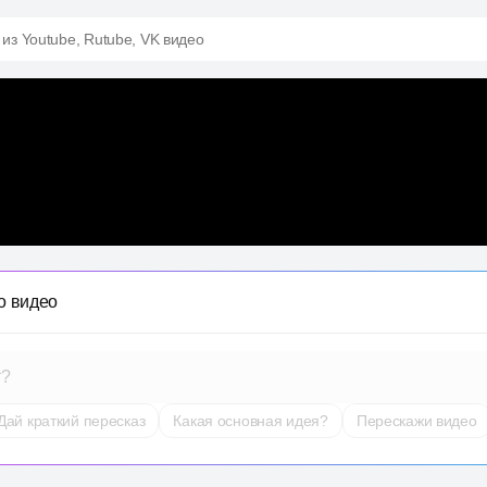
 из Youtube, Rutube, VK видео
о видео
т?
Дай краткий пересказ
Какая основная идея?
Перескажи видео