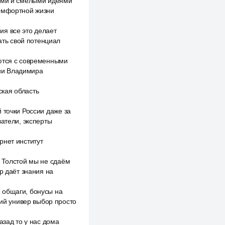
ными и смелыми идеями
комфортной жизни
ия все это делает
ть свой потенциал
аются с современными
ии Владимира
кая область
 точки России даже за
ватели, эксперты
рнет институт
в Толстой мы не сдаём
р даёт знания на
 общаги, бонусы на
кий универ выбор просто
азад то у нас дома