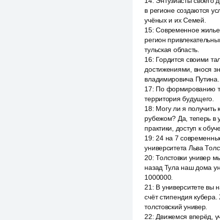
14
:
Энтузиасты своего 
в регионе создаются ус
учёных и их Семей.
15
:
Современное жилье,
регион привлекательны
тульская область.
16
:
Гордится своими та
достижениями, внося з
владимировича Путина.
17
:
По формированию те
территория будущего.
18
:
Могу ли я получить 
рубежом? Да, теперь в 
практики, доступ к обуч
19
:
24 на 7 современны
университета Льва Толст
20
:
Толстовки универ м
назад Тула наш дома ун
1000000.
21
:
В университете вы 
счёт стипендия кубера.
толстовский универ.
22
:
Движемся вперёд, уч