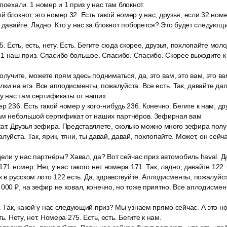
поехали. 1 номер и 1 приз у нас там блокнот.
блокнот, это номер 32. Есть такой номер у нас, друзья, если 32 номе
у давайте. Ладно. Кто у нас за блокнот поборется? Это будет следующ
5. Есть, есть, нету. Есть. Бегите сюда скорее, друзья, похлопайте мол
1 наш приз. Спасибо большое. Спасибо. Спасибо. Скорее выходите к 
олучите, можете прям здесь подниматься, да, это вам, это вам, это ва
лки на егэ. Все аплодисменты, пожалуйста. Все есть. Так, давайте да
 нас там сертификаты от наших.
р 236. Есть такой номер у кого-нибудь 236. Конечно. Бегите к нам, др
там небольшой сертификат от наших партнёров. Зефирная вам
ат. Друзья зефира. Представляете, сколько можно много зефира полу
луйста. Так, ярик, тяни, ты давай, давай, похлопайте. Может, он сейч
дели у нас партнёры? Хавал, да? Вот сейчас приз автомобиль haval. Да
171 номер. Нет, у нас такого нет номера 171. Так, ладно, давайте 122.
к в русском лото 122 есть. Да, здравствуйте. Аплодисменты, пожалуйст
 000 ₽, на зефир не ховал, конечно, но тоже приятно. Все аплодисмен
. Так, какой у нас следующий приз? Мы узнаем прямо сейчас. А это но
ь. Нету, нет. Номера 275. Есть, есть. Бегите к нам.