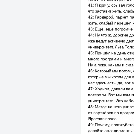
41
:
Я кричу, срывая гол
что заставит жить, сла
42
:
Гардероб, паркет, п
жить, слабый перешёл н
43
:
Ещё, ещё погромче 
44
:
Ну что ж, дорогие д
уже ведут активную дея
университета Льва Толст
45
:
Пришёл на день откр
много программ и много
Ну а пока, как мы и ска
46
:
Который мы потом, ч
которые мы хотим для в
нас здесь есть, да, вот
47
:
Ходили, давали вам.
потеряли. Вот мы вам в
университета. Это небо
48
:
Merge нашего униве
от партнёров по програ
Ярослав похло.
49
:
Почему, пожалуйста
давайте аплодисменты. 