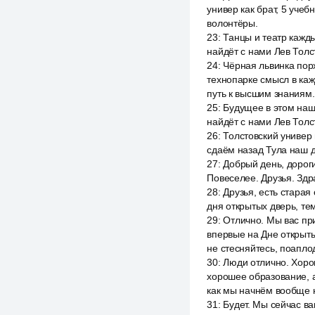
универ как брат, 5 уче
волонтёры.
23
:
Танцы и театр кажды
найдёт с нами Лев Толс
24
:
Чёрная львинка пор
технопарке смысл в каж
путь к высшим знаниям.
25
:
Будущее в этом наш
найдёт с нами Лев Толс
26
:
Толстовский универ 
сдаём назад Тула наш до
27
:
Добрый день, дороги
Повеселее. Друзья. Здр
28
:
Друзья, есть старая
дня открытых дверь, те
29
:
Отлично. Мы вас при
впервые на Дне открыты
не стесняйтесь, поаплоди
30
:
Люди отлично. Хорошо
хорошее образование, а
как мы начнём вообще н
31
:
Будет. Мы сейчас в