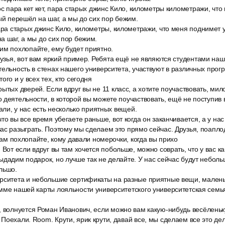
ос пара кет кет, пара старых джинс Кило, километры километражи, чт
бый перешёл на шаг, а мы до сих пор бежим.
ара старых джинс Кило, километры, километражи, что меня поднимет у
а шаг, а мы до сих пор бежим.
им похлопайте, ему будет приятно.
рузья, вот вам яркий пример. Ребята ещё не являются студентами наш
тельность в стенах нашего университета, участвуют в различных про
ого и у всех тех, кто сегодня
ытых дверей. Если вдруг вы не 11 класс, а хотите поучаствовать, мил
 деятельности, в которой вы можете поучаствовать, ещё не поступив в
зали, у нас есть несколько приятных вещей.
то вы все время убегаете раньше, вот когда он заканчивается, а у нас
ас разыграть. Поэтому мы сделаем это прямо сейчас. Друзья, поаплод
 вам похлопайте, кому давали номерочки, когда вы прихо
 Вот если вдруг вы там хочется побольше, можно соврать, что у вас ка
ыдадим подарок, но лучше так не делайте. У нас сейчас будут небол
льшо.
рситета и небольшие сертификаты на разные приятные вещи, малень
мме нашей карты лояльности университетского университетская семья.
, волнуется Роман Иванович, если можно вам какую-нибудь весёленьк
Поехали. Room. Крути, ярик крути, давай все, мы сделаем все это дел