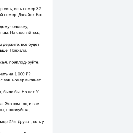
р есть, есть номер 32.
ий номер. Давайте. Вот
одому человеку,
нам. Не стесняйтесь,
м держите, все будет
льше. Поехали.
узья, поаплодируйте,
чить на 1 000 ₽?
ас ваш номер вытянет.
, было бы. Но нет. У
а. Это вам так, и вам
ты, пожалуйста,
мер 275. Друзья, есть у