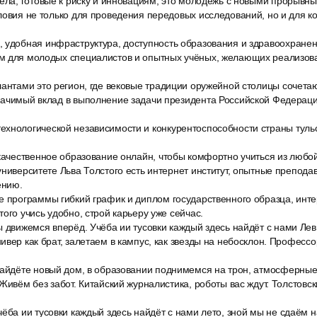
дела, готовые к риску и инновациям, это молодёжь с новыми прорыв
ловия не только для проведения передовых исследований, но и для 
 удобная инфраструктура, доступность образования и здравоохранен
м для молодых специалистов и опытных учёных, желающих реализова
лантами это регион, где вековые традиции оружейной столицы сочет
начимый вклад в выполнение задачи президента Российской Федерац
хнологической независимости и конкурентоспособности страны тульс
качественное образование онлайн, чтобы комфортно учиться из любой
университете Льва Толстого есть интернет институт, опытные препода
ению.
е программы гибкий график и диплом государственного образца, инте
ого учись удобно, строй карьеру уже сейчас.
ы движемся вперёд. Учёба ии тусовки каждый здесь найдёт с нами Ле
ивер как брат, залетаем в кампус, как звезды на небосклон. Профессо
найдёте новый дом, в образовании поднимемся на трон, атмосферные
 Живём без забот. Китайский журналистика, роботы вас ждут. Толстовс
ёба ии тусовки каждый здесь найдёт с нами лето, зной мы не сдаём н