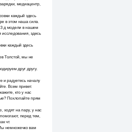
 зарядки, медиацентр,
совки каждый здесь
ре в этом наша сила.
 3 д модели в нашем
я исследования, здесь
овки каждый здесь
ев Толстой, мы не
одируем друг другу.
е и радуетесь началу
йте. Всем привет.
ажите, кто у нас
рвые? Похлопайте прям
, ходят на пару, у нас
помогают, перед тем,
ак чт.
 Мы немножечко вам