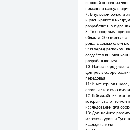
военной операции член
помощи и консультация
7
:
В тульской области 
и расширяются инструм
разработке и внедрени
8
:
Тех программ, ориен
области. Это позволяет
решать самые сложные 
9
:
И перед регионом, ин
создаётся инновационны
разрабатываться
10
:
Новые передовые от
центров в сфере беспил
передовая.
11
:
Инженерная школа, 
сложные технологически
12
:
В ближайших планах
который станет точкой
исследований для обор
13
:
Дальнейшее развити
мирового уровня Тула т
исследователи.