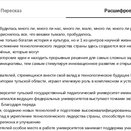
Пересказ
Расшифров
удилась много ли, много ли нас, много ли, мало, много ли, много ли
 приснилось все, что веками тымало, пробудилось.
 не только богатая история и культура, но и 1 из центров научной жиз
остижение технологического лидерства страны здесь создаются все 
чёных, которые могут
ваторские идеи и находить прорывные решения для самых сложных зад
инициативы, тем самым стимулируя инновационное развитие и откры
вателей, стремящихся внести свой вклад в технологическое будущее 
тории тульской области, играют ключевую роль в комплексном и уст
верситет тульский государственный педагогический университет имен
 филиалов ведущих федеральных университетов выступают точками эк
 Благодаря переда
, созданию новых технологий и подготовке высококвалифицированны
лад в укрепление технологического лидерства страны, способствуя 
 региона и улучшению
ителей особое место в работе университетов занимает поддержка уч