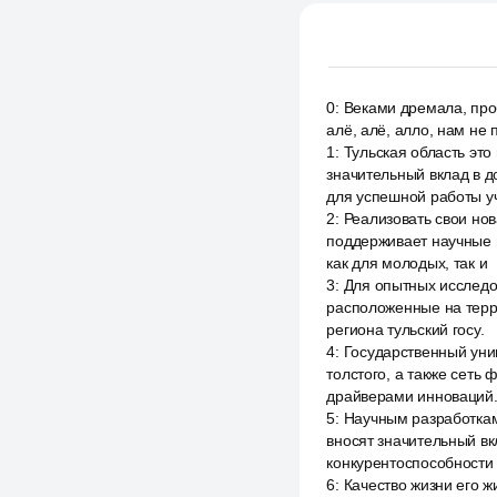
0
:
Веками дремала, проб
алё, алё, алло, нам не
1
:
Тульская область это
значительный вклад в д
для успешной работы у
2
:
Реализовать свои но
поддерживает научные 
как для молодых, так и
3
:
Для опытных исследо
расположенные на терри
региона тульский госу.
4
:
Государственный уни
толстого, а также сеть
драйверами инноваций.
5
:
Научным разработкам
вносят значительный вк
конкурентоспособности
6
:
Качество жизни его ж