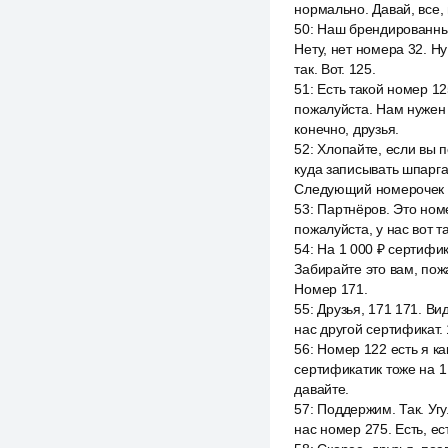
нормально. Давай, все, 
50
:
Наш брендированный 
Нету, нет номера 32. Н
так. Вот. 125.
51
:
Есть такой номер 12
пожалуйста. Нам нужен 
конечно, друзья.
52
:
Хлопайте, если вы п
куда записывать шпарга
Следующий номерочек у
53
:
Партнёров. Это номе
пожалуйста, у нас вот 
54
:
На 1 000 ₽ сертифик
Забирайте это вам, пожа
Номер 171.
55
:
Друзья, 171 171. Ви
нас другой сертификат. 
56
:
Номер 122 есть я ка
сертификатик тоже на 1
давайте.
57
:
Поддержим. Так. Угу
нас номер 275. Есть, ест