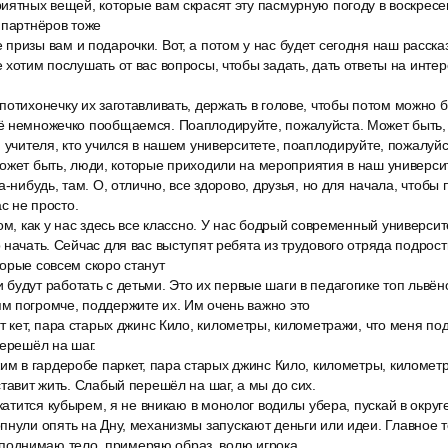
иятных вещей, которые вам скрасят эту пасмурную погоду в воскресен
 партнёров тоже
ризы вам и подарочки. Вот, а потом у нас будет сегодня наш расска
 хотим послушать от вас вопросы, чтобы задать, дать ответы на инте
отихонечку их заготавливать, держать в голове, чтобы потом можно б
 немножечко пообщаемся. Поаплодируйте, пожалуйста. Может быть, е
, учителя, кто учился в нашем университете, поаплодируйте, пожалуйс
, может быть, люди, которые приходили на мероприятия в наш университ
а-нибудь, там. О, отлично, все здорово, друзья, но для начала, чтобы
ас не просто.
ом, как у нас здесь все классно. У нас бодрый современный университ
 начать. Сейчас для вас выступят ребята из трудового отряда подрост
орые совсем скоро станут
удут работать с детьми. Это их первые шаги в педагогике топ львён
м погромче, поддержите их. Им очень важно это
т кет, пара старых джинс Кило, километры, километражи, что меня по
перешёл на шаг.
им в гардеробе паркет, пара старых джинс Кило, километры, километ
ставит жить. Слабый перешёл на шаг, а мы до сих.
 катится кубырем, я не вникаю в монолог водилы убера, пускай в округ
нули опять на Дну, механизмы запускают деньги или идеи. Главное то
 я поднимаю тело, примеряю образ, волю игрока.