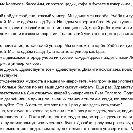
бных Корпусов, бассейны, спортплощадки, кофе в буфете в коворкинге,
й найдёт своё, это невский универ. Мы движемся вперёд. Учёба ии ту
той. Мы не сдаём назад Тула. Наш дом универ как брат. Наука в униве
хает красиво создаём контент инновационный, яркий робототехника и
дом шаге и в каждом открытии. Толстовский универ это центр развити
е призвание, толстовский универ. Мы движемся вперёд. Учёба ии тус
той. Мы не сдаём назад Тула наш нова универ как брат.
мы движемся вперёд, учёба ии тусовки каждый здесь найдёт с нами Л
м, а универ как брат.
е друзья. Здравствуйте всем здравствуйте. Давайте похлопаем, поапл
авствуйте.
 студенческая мудрость в нашем университете. Чем громче вы хлопает
м больше баллов по егэ ваши дети смогут набрать. Ещё раз. Здравству
ветствуем на Дне открытых дверей университета Льва Толстого. Подск
х дверей или, в принципе, в наших стенах есть такие люди, кто впе
руйте. Ого. А есть те, кто уже не в 1 раз у нас здесь есть такие?
, что студенты хлопают, что они не в 1 раз у нас здесь, значит, видите
плодисменты. Пожалуйста, нашим студентам, которые здесь сегодня 
ашу официальную часть сегодня будет. Давайте сразу вам расскажу, к
ам немножечко представим нашу деятельность нашего университета.