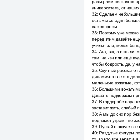
разыграем несколько пр
университета, от наших
32
:
Сделаем небольшие п
есть мы сегодня больше
вас вопросы.
33
:
Поэтому уже можно п
перед этим давайте ещё
учился или, может быть
34
:
Ага, так, а есть ли
там, на квн или ещё куд
чтобы бодрость, да, у н
35
:
Скучный рассказ о т
динамично все это дело
маленькие вожатые, кот
36
:
Большими вожатыми б
Давайте поддержим пря
37
:
В гардеробе пара ке
заставит жить, слабый 
38
:
А мы до сих пор беж
поднимет утром, что за
39
:
Пускай в округе все
40
:
Раздутые фигуры лоп
то, во что все верят, а