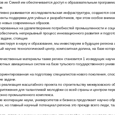
ов их Семей им обеспечивается доступ к образовательным программ
м.
активно развивается исследовательская инфраструктура, создаются с
енты поддержки для учёных и разработчиков, при этом особое внима
ю новых современных образов.
тированных на удовлетворение потребностей промышленности и соц
 обеспечить непрерывный процесс инновационного развития и подгот
задачи, стоящие
вестируя в науку и образование, мы инвестируем в будущее региона 
й научно технологический центр, композитная долина, на базе котор
ечественные материалы также регион становится 1 из ведущих науч
отных авиационных систем на базе тульского государственного униве
ориентированная на подготовку специалистов нового поколения, сп
е задачи.
 реализация масштабного проекта по строительству межвузовского о
 притяжения для талантливой молодёжи со всей страны и центром пе
онно промышленного комплекса.
е кооперации науки, университетов и бизнеса продолжает научно об
ех, но главный научный потенциал региона это прежде всего люди, т