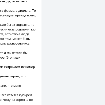
ье, да, от нашего
з в формате диалога. То
ресующие, прежде всего,
ыло бы их задавать, но
сли есть родители, кто
та, есть такие люди.
ет, там, может быть,
 прям развеселились,
ет, и мы хотели бы
ков. Это наши
ок. Встречаем их номер.
днимет утром, что
ражи, что меня
е все катится кубырем.
, чему ты верен, а не