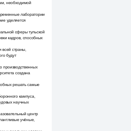
ам, необходимой
овременные лаборатории
ние уделяется
иальной сферы тульской
овки кадров, способных
и всей страны,
ого будут
но производственных
рситета создана
особных решать самые
боронного кампуса,
редовых научных
разовательный центр
алантливые учёные,