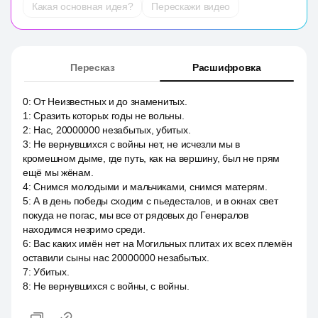
Какая основная идея?
Перескажи видео
Пересказ
Расшифровка
0
:
От Неизвестных и до знаменитых.
1
:
Сразить которых годы не вольны.
2
:
Нас, 20000000 незабытых, убитых.
3
:
Не вернувшихся с войны нет, не исчезли мы в
кромешном дыме, где путь, как на вершину, был не прям
ещё мы жёнам.
4
:
Снимся молодыми и мальчиками, снимся матерям.
5
:
А в день победы сходим с пьедесталов, и в окнах свет
покуда не погас, мы все от рядовых до Генералов
находимся незримо среди.
6
:
Вас каких имён нет на Могильных плитах их всех племён
оставили сыны нас 20000000 незабытых.
7
:
Убитых.
8
:
Не вернувшихся с войны, с войны.