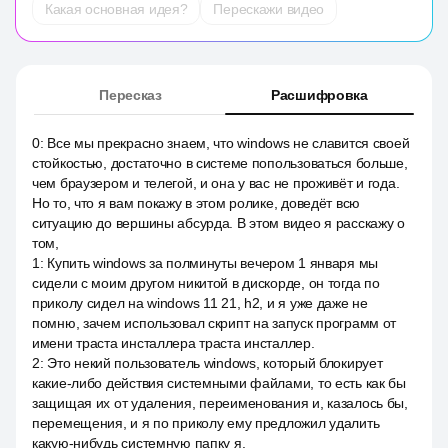
Какая основная идея?
Перескажи видео
Пересказ
Расшифровка
0
:
Все мы прекрасно знаем, что windows не славится своей
стойкостью, достаточно в системе попользоваться больше,
чем браузером и телегой, и она у вас не проживёт и года.
Но то, что я вам покажу в этом ролике, доведёт всю
ситуацию до вершины абсурда. В этом видео я расскажу о
том,
1
:
Купить windows за полминуты вечером 1 января мы
сидели с моим другом никитой в дискорде, он тогда по
приколу сидел на windows 11 21, h2, и я уже даже не
помню, зачем использовал скрипт на запуск программ от
имени траста инсталлера траста инсталлер.
2
:
Это некий пользователь windows, который блокирует
какие-либо действия системными файлами, то есть как бы
защищая их от удаления, переименования и, казалось бы,
перемещения, и я по приколу ему предложил удалить
какую-нибудь системную папку я.