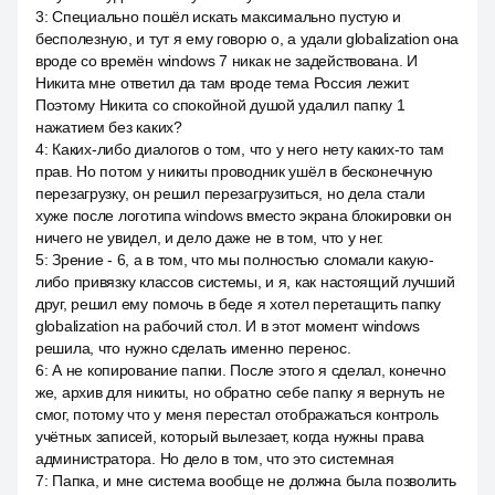
3
:
Специально пошёл искать максимально пустую и
бесполезную, и тут я ему говорю о, а удали globalization она
вроде со времён windows 7 никак не задействована. И
Никита мне ответил да там вроде тема Россия лежит.
Поэтому Никита со спокойной душой удалил папку 1
нажатием без каких?
4
:
Каких-либо диалогов о том, что у него нету каких-то там
прав. Но потом у никиты проводник ушёл в бесконечную
перезагрузку, он решил перезагрузиться, но дела стали
хуже после логотипа windows вместо экрана блокировки он
ничего не увидел, и дело даже не в том, что у нег.
5
:
Зрение - 6, а в том, что мы полностью сломали какую-
либо привязку классов системы, и я, как настоящий лучший
друг, решил ему помочь в беде я хотел перетащить папку
globalization на рабочий стол. И в этот момент windows
решила, что нужно сделать именно перенос.
6
:
А не копирование папки. После этого я сделал, конечно
же, архив для никиты, но обратно себе папку я вернуть не
смог, потому что у меня перестал отображаться контроль
учётных записей, который вылезает, когда нужны права
администратора. Но дело в том, что это системная
7
:
Папка, и мне система вообще не должна была позволить