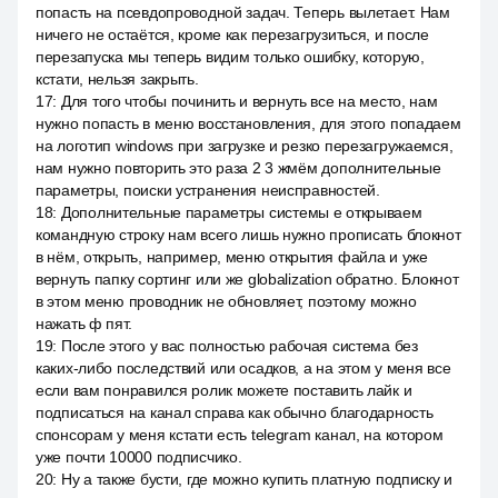
попасть на псевдопроводной задач. Теперь вылетает. Нам
ничего не остаётся, кроме как перезагрузиться, и после
перезапуска мы теперь видим только ошибку, которую,
кстати, нельзя закрыть.
17
:
Для того чтобы починить и вернуть все на место, нам
нужно попасть в меню восстановления, для этого попадаем
на логотип windows при загрузке и резко перезагружаемся,
нам нужно повторить это раза 2 3 жмём дополнительные
параметры, поиски устранения неисправностей.
18
:
Дополнительные параметры системы e открываем
командную строку нам всего лишь нужно прописать блокнот
в нём, открыть, например, меню открытия файла и уже
вернуть папку сортинг или же globalization обратно. Блокнот
в этом меню проводник не обновляет, поэтому можно
нажать ф пят.
19
:
После этого у вас полностью рабочая система без
каких-либо последствий или осадков, а на этом у меня все
если вам понравился ролик можете поставить лайк и
подписаться на канал справа как обычно благодарность
спонсорам у меня кстати есть telegram канал, на котором
уже почти 10000 подписчико.
20
:
Ну а также бусти, где можно купить платную подписку и