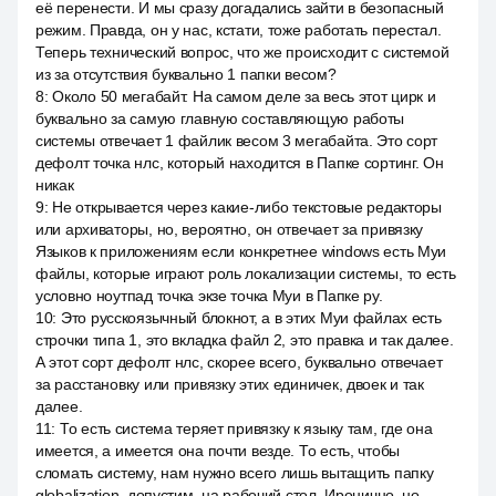
её перенести. И мы сразу догадались зайти в безопасный
режим. Правда, он у нас, кстати, тоже работать перестал.
Теперь технический вопрос, что же происходит с системой
из за отсутствия буквально 1 папки весом?
8
:
Около 50 мегабайт. На самом деле за весь этот цирк и
буквально за самую главную составляющую работы
системы отвечает 1 файлик весом 3 мегабайта. Это сорт
дефолт точка нлс, который находится в Папке сортинг. Он
никак
9
:
Не открывается через какие-либо текстовые редакторы
или архиваторы, но, вероятно, он отвечает за привязку
Языков к приложениям если конкретнее windows есть Муи
файлы, которые играют роль локализации системы, то есть
условно ноутпад точка экзе точка Муи в Папке ру.
10
:
Это русскоязычный блокнот, а в этих Муи файлах есть
строчки типа 1, это вкладка файл 2, это правка и так далее.
А этот сорт дефолт нлс, скорее всего, буквально отвечает
за расстановку или привязку этих единичек, двоек и так
далее.
11
:
То есть система теряет привязку к языку там, где она
имеется, а имеется она почти везде. То есть, чтобы
сломать систему, нам нужно всего лишь вытащить папку
globalization, допустим, на рабочий стол. Иронично, но