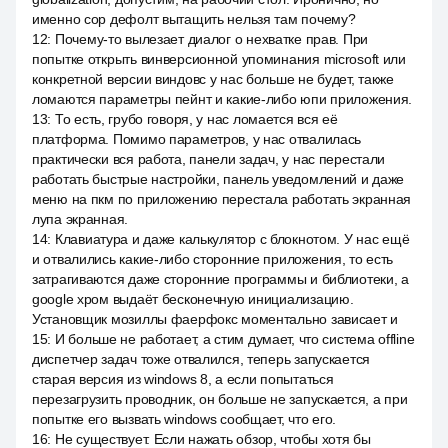
именно сор дефолт вытащить нельзя там почему?
12
:
Почему-то вылезает диалог о нехватке прав. При
попытке открыть винверсионной упоминания microsoft или
конкретной версии виндовс у нас больше не будет, также
ломаются параметры пейнт и какие-либо юпи приложения.
13
:
То есть, грубо говоря, у нас ломается вся её
платформа. Помимо параметров, у нас отвалилась
практически вся работа, панели задач, у нас перестали
работать быстрые настройки, панель уведомлений и даже
меню на пкм по приложению перестала работать экранная
лупа экранная.
14
:
Клавиатура и даже калькулятор с блокнотом. У нас ещё
и отвалились какие-либо сторонние приложения, то есть
затрагиваются даже сторонние программы и библиотеки, а
google хром выдаёт бесконечную инициализацию.
Установщик мозиллы фаерфокс моментально зависает и
15
:
И больше не работает, а стим думает, что система offline
диспетчер задач тоже отвалился, теперь запускается
старая версия из windows 8, а если попытаться
перезагрузить проводник, он больше не запускается, а при
попытке его вызвать windows сообщает, что его.
16
:
Не существует. Если нажать обзор, чтобы хотя бы