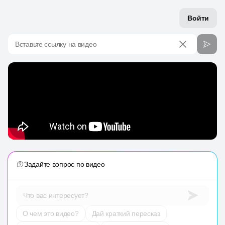
Войти
Вставьте ссылку на видео
Задайте вопрос по видео
Что вас интересует?
О чем это видео?
Дай краткий пересказ