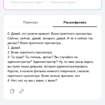
Какая основная идея?
Перескажи видео
Пересказ
Расшифровка
0
:
Давай, кто громче крикнет. Всем приятного просмотра.
Сейчас, сейчас, давай, запарил, давай. И че я сейчас так
делаю? Всем приятного просмотра.
1
:
Давай.
2
:
Всем приятного просмотра.
3
:
Ты куда? Ты гонишь, арпан? Вы случайно не
администратор? Администратор? Ну, по вам сразу видно,
вы прям такая девушка, которая администратировать.
Короче, в начале фильма немного покричали, сказали,
приятного просмотра. Всем сильно кричали, нет.
4
:
Нет, нет, ну как с вами, с вами?