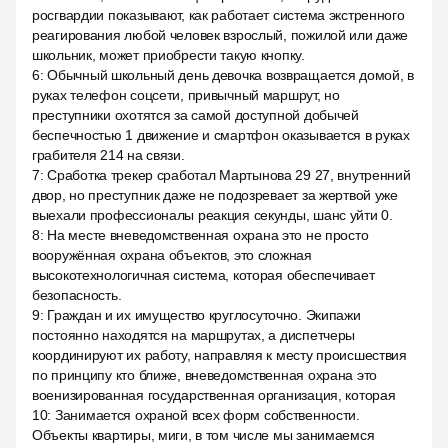
росгвардии показывают, как работает система экстренного
реагирования любой человек взрослый, пожилой или даже
школьник, может приобрести такую кнопку.
6
:
Обычный школьный день девочка возвращается домой, в
руках телефон соцсети, привычный маршрут, но
преступники охотятся за самой доступной добычей
беспечностью 1 движение и смартфон оказывается в руках
грабителя 214 на связи.
7
:
Сработка трекер сработал Мартынова 29 27, внутренний
двор, но преступник даже не подозревает за жертвой уже
выехали профессионалы реакция секунды, шанс уйти 0.
8
:
На месте вневедомственная охрана это не просто
вооружённая охрана объектов, это сложная
высокотехнологичная система, которая обеспечивает
безопасность.
9
:
Граждан и их имущество круглосуточно. Экипажи
постоянно находятся на маршрутах, а диспетчеры
координируют их работу, направляя к месту происшествия
по принципу кто ближе, вневедомственная охрана это
военизированная государственная организация, которая
10
:
Занимается охраной всех форм собственности.
Объекты квартиры, миги, в том числе мы занимаемся