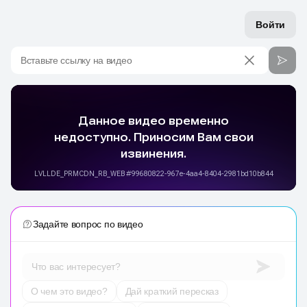
Войти
Вставьте ссылку на видео
Задайте вопрос по видео
Что вас интересует?
О чем это видео?
Дай краткий пересказ