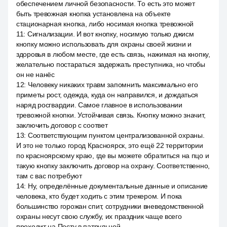
обеспечением личной безопасности. То есть это может
быть тревожная кнопка установлена на объекте
стационарная кнопка, либо носимая кнопка тревожной
11
:
Сигнализации. И вот кнопку, носимую только джисм
кнопку можно использовать для охраны своей жизни и
здоровья в любом месте, где есть связь, нажимая на кнопку,
желательно постараться задержать преступника, но чтобы
он не нанёс
12
:
Человеку никаких травм запомнить максимально его
приметы рост, одежда, куда он направился, и дождаться
наряд росгвардии. Самое главное в использовании
тревожной кнопки. Устойчивая связь. Кнопку можно значит,
заключить договор с соответ
13
:
Соответствующим пунктом централизованной охраны.
И это не только город Красноярск, это ещё 22 территории
по красноярскому краю, где вы можете обратиться на пцо и
такую кнопку заключить договор на охрану. Соответственно,
там с вас потребуют
14
:
Ну, определённые документальные данные и описание
человека, кто будет ходить с этим трекером. И пока
большинство горожан спит, сотрудники вневедомственной
охраны несут свою службу, их праздник чаще всего
проходит на Посту в патрульной.