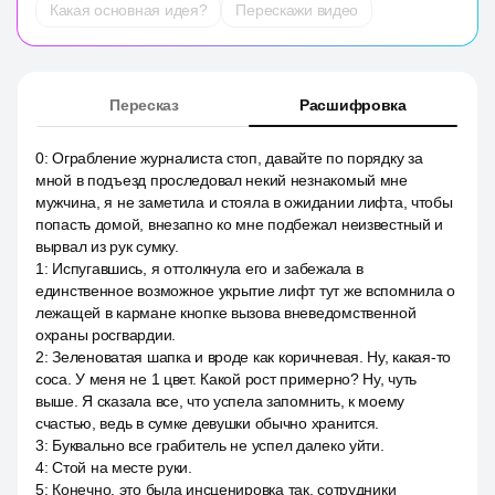
Какая основная идея?
Перескажи видео
Пересказ
Расшифровка
0
:
Ограбление журналиста стоп, давайте по порядку за
мной в подъезд проследовал некий незнакомый мне
мужчина, я не заметила и стояла в ожидании лифта, чтобы
попасть домой, внезапно ко мне подбежал неизвестный и
вырвал из рук сумку.
1
:
Испугавшись, я оттолкнула его и забежала в
единственное возможное укрытие лифт тут же вспомнила о
лежащей в кармане кнопке вызова вневедомственной
охраны росгвардии.
2
:
Зеленоватая шапка и вроде как коричневая. Ну, какая-то
coca. У меня не 1 цвет. Какой рост примерно? Ну, чуть
выше. Я сказала все, что успела запомнить, к моему
счастью, ведь в сумке девушки обычно хранится.
3
:
Буквально все грабитель не успел далеко уйти.
4
:
Стой на месте руки.
5
:
Конечно, это была инсценировка так, сотрудники