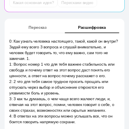
Какая основная идея?
Перескажи видео
Пересказ
Расшифровка
0
:
Как узнать человека настоящего, такой, какой он внутри?
Задай ему всего 3 вопроса и слушай внимательно, и
человек будет говорить то, что ему важно, сам того не
замечая. 1.
1
:
Вопрос номер 1 что для тебя важнее стабильность или
свобода и почему ответ на этот вопрос даст понять его
ценности, а ответ на вопрос почему расскажет о его.
2
:
2 что для тебя самое трудное просить прощать или
отпускать через выбор и объяснение откроются его
уязвимости боль и уровень.
3
:
3 как ты думаешь, о чем чаще всего жалеют люди, и,
отвечая на этот вопрос, помни, человек говорит о себе, о
своих страхах, возможностях или скрытых желаниях.
4
:
В ответах на эти вопросы можно услышать все, что он
боится говорить напрямую сохрани.