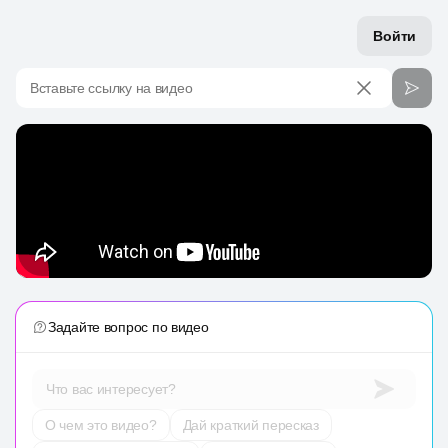
Войти
Вставьте ссылку на видео
Задайте вопрос по видео
Что вас интересует?
О чем это видео?
Дай краткий пересказ