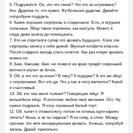
5
:
Подружатся. Оо, это что такое? Что это за штуковина?
Ага. Дуделка то, что нужно. Футбольная дуделка. Давайте
попробуем подудеть.
6
:
Какие хорошие сюрпризы и сладенькое. Есть, и игрушки
полезные. Яйцо такое огромное, как капсула. Может, я
сюда даже залезу да помещаюсь.
7
:
Кто не спрятался супер это кровать будущего. А все эти
сюрпризы занесу к себе домой. Вкусная конфета классно.
После сладкого всегда спать хочется. Как раз новую кровать
можно по
8
:
Баю, баюшки, баю, не ложися на краю придёт серенький
волчок и укусит за бочок.
9
:
Ой, а что это за кокон? В лесу? 4 подарка? А это же яйцо
с сюрпризами. Вот это да. Что у нас в лесу валяется? Какой
я счастливый.
10
:
Эй, кто там меня толкает? Говорящее яйцо. Я
волшебное яйцо. Я исполню любое твоё желание. Ого. Ну,
нужно подумать. Я хочу огромный белый торт.
11
:
Ой, тычет к стоматологу, потом не хочешь идти кариес
лечить? Кеша, а че ты сидишь? Я не сижу, а сплю. Между
прочим, это моя инновационная кровать. Хочешь, попробуй
залазь. Давай, прикольно.