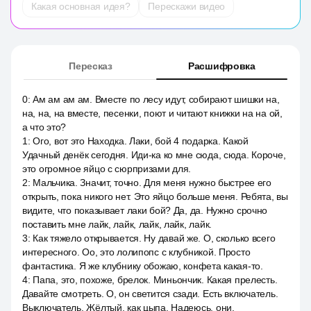
Какая основная идея?
Перескажи видео
Пересказ
Расшифровка
0
:
Ам ам ам ам. Вместе по лесу идут, собирают шишки на,
на, на, на вместе, песенки, поют и читают книжки на на ой,
а что это?
1
:
Ого, вот это Находка. Лаки, бой 4 подарка. Какой
Удачный денёк сегодня. Иди-ка ко мне сюда, сюда. Короче,
это огромное яйцо с сюрпризами для.
2
:
Мальчика. Значит, точно. Для меня нужно быстрее его
открыть, пока никого нет. Это яйцо больше меня. Ребята, вы
видите, что показывает лаки бой? Да, да. Нужно срочно
поставить мне лайк, лайк, лайк, лайк, лайк.
3
:
Как тяжело открывается. Ну давай же. О, сколько всего
интересного. Оо, это лолипопс с клубникой. Просто
фантастика. Я же клубнику обожаю, конфета какая-то.
4
:
Папа, это, похоже, брелок. Миньончик. Какая прелесть.
Давайте смотреть. О, он светится сзади. Есть включатель.
Выключатель. Жёлтый, как цыпа. Надеюсь, они.