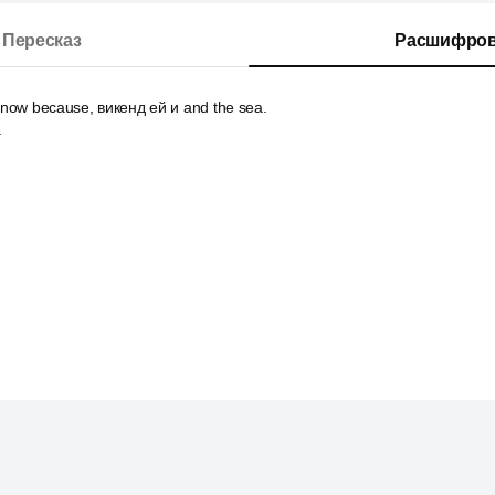
Пересказ
Расшифров
 know because, викенд ей и and the sea.
.