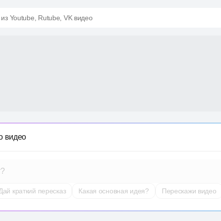
 из Youtube, Rutube, VK видео
о видео
т?
Дай краткий пересказ
Какая основная идея?
Перескажи видео