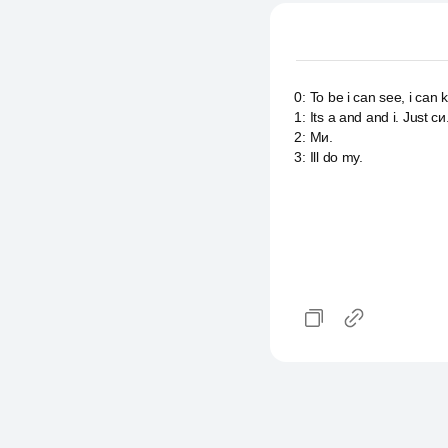
0
:
To be i can see, i can
1
:
Its a and and i. Just си
2
:
Ми.
3
:
Ill do my.