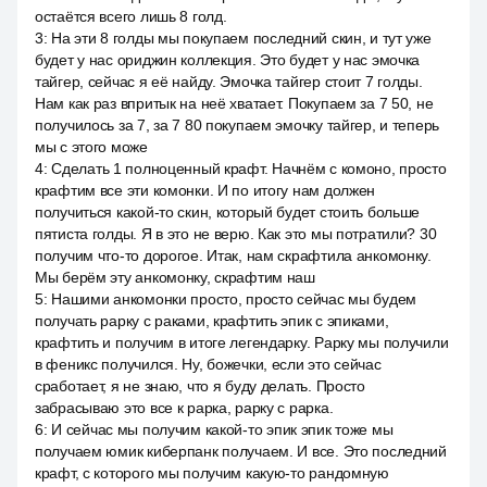
остаётся всего лишь 8 голд.
3
:
На эти 8 голды мы покупаем последний скин, и тут уже
будет у нас ориджин коллекция. Это будет у нас эмочка
тайгер, сейчас я её найду. Эмочка тайгер стоит 7 голды.
Нам как раз впритык на неё хватает. Покупаем за 7 50, не
получилось за 7, за 7 80 покупаем эмочку тайгер, и теперь
мы с этого може
4
:
Сделать 1 полноценный крафт. Начнём с комоно, просто
крафтим все эти комонки. И по итогу нам должен
получиться какой-то скин, который будет стоить больше
пятиста голды. Я в это не верю. Как это мы потратили? 30
получим что-то дорогое. Итак, нам скрафтила анкомонку.
Мы берём эту анкомонку, скрафтим наш
5
:
Нашими анкомонки просто, просто сейчас мы будем
получать рарку с раками, крафтить эпик с эпиками,
крафтить и получим в итоге легендарку. Рарку мы получили
в феникс получился. Ну, божечки, если это сейчас
сработает, я не знаю, что я буду делать. Просто
забрасываю это все к рарка, рарку с рарка.
6
:
И сейчас мы получим какой-то эпик эпик тоже мы
получаем юмик киберпанк получаем. И все. Это последний
крафт, с которого мы получим какую-то рандомную