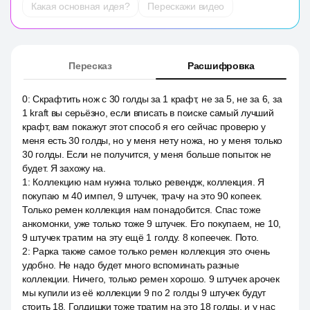
Какая основная идея?
Перескажи видео
Пересказ
Расшифровка
0
:
Скрафтить нож с 30 голды за 1 крафт, не за 5, не за 6, за
1 kraft вы серьёзно, если вписать в поиске самый лучший
крафт, вам покажут этот способ я его сейчас проверю у
меня есть 30 голды, но у меня нету ножа, но у меня только
30 голды. Если не получится, у меня больше попыток не
будет. Я захожу на.
1
:
Коллекцию нам нужна только ревендж, коллекция. Я
покупаю м 40 импел, 9 штучек, трачу на это 90 копеек.
Только ремен коллекция нам понадобится. Спас тоже
анкомонки, уже только тоже 9 штучек. Его покупаем, не 10,
9 штучек тратим на эту ещё 1 голду. 8 копеечек. Пото.
2
:
Рарка также самое только ремен коллекция это очень
удобно. Не надо будет много вспоминать разные
коллекции. Ничего, только ремен хорошо. 9 штучек арочек
мы купили из её коллекции 9 по 2 голды 9 штучек будут
стоить 18. Голдишки тоже тратим на это 18 голды, и у нас