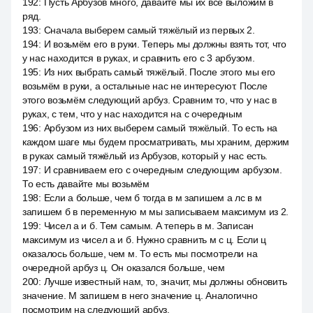
192
:
Пусть Арбузов много, давайте мы их все выложим в
ряд.
193
:
Сначала выберем самый тяжёлый из первых 2.
194
:
И возьмём его в руки. Теперь мы должны взять тот, что
у нас находится в руках, и сравнить его с 3 арбузом.
195
:
Из них выбрать самый тяжёлый. После этого мы его
возьмём в руки, а остальные нас не интересуют. После
этого возьмём следующий арбуз. Сравним то, что у нас в
руках, с тем, что у нас находится на с очередным
196
:
Арбузом из них выберем самый тяжёлый. То есть на
каждом шаге мы будем просматривать, мы храним, держим
в руках самый тяжёлый из Арбузов, который у нас есть.
197
:
И сравниваем его с очередным следующим арбузом.
То есть давайте мы возьмём
198
:
Если а больше, чем б тогда в м запишем а лс в м
запишем б в переменную м мы записываем максимум из 2.
199
:
Чисел а и б. Тем самым. А теперь в м. Записан
максимум из чисел а и б. Нужно сравнить м с ц. Если ц
оказалось больше, чем м. То есть мы посмотрели на
очередной арбуз ц. Он оказался больше, чем
200
:
Лучше известный нам, то, значит, мы должны обновить
значение. М запишем в него значение ц. Аналогично
посмотрим на следующий арбуз.