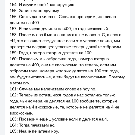
154
:
И изучим ещё 1 конструкцию.
155
:
Запишем по другому.
156
:
Опять дано число n. Сначала проверим, что число
делится на 400.
157
:
Если число делится на 400, то год високосный.
158
:
После слова if можно написать не слово л. С, а слово
elif, это означает следующее если это условие ложно, мы
проверяем следующее условие теперь давайте отбросим.
159
:
Года, номера которых делятся на 100.
160
:
Поскольку мы отбросили года, номера которых
делятся на 400, они не високосные, то теперь, если мы
отбросим года, номера которых делятся на 100 эти года,
эти будут високосные, а эти будут не високосными. Поэтому
в этом слу.
161
:
Случае мы напечатаем слово es hoy no.
162
:
Теперь из оставшихся годов у нас остались только
года, чьи номера не делятся на 100 вообще те, которые
делятся на 4 високосные, те, которые не делятся на 4 не
високосные.
163
:
Проверим ещё 1 условие если n делится на 4.
164
:
Тогда печатаем ес.
165
:
Иначе печатаем ноу.