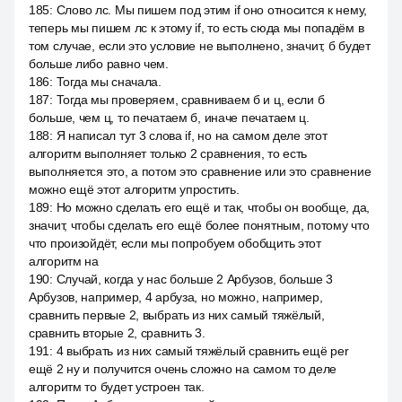
185
:
Слово лс. Мы пишем под этим if оно относится к нему,
теперь мы пишем лс к этому if, то есть сюда мы попадём в
том случае, если это условие не выполнено, значит, б будет
больше либо равно чем.
186
:
Тогда мы сначала.
187
:
Тогда мы проверяем, сравниваем б и ц, если б
больше, чем ц, то печатаем б, иначе печатаем ц.
188
:
Я написал тут 3 слова if, но на самом деле этот
алгоритм выполняет только 2 сравнения, то есть
выполняется это, а потом это сравнение или это сравнение
можно ещё этот алгоритм упростить.
189
:
Но можно сделать его ещё и так, чтобы он вообще, да,
значит, чтобы сделать его ещё более понятным, потому что
что произойдёт, если мы попробуем обобщить этот
алгоритм на
190
:
Случай, когда у нас больше 2 Арбузов, больше 3
Арбузов, например, 4 арбуза, но можно, например,
сравнить первые 2, выбрать из них самый тяжёлый,
сравнить вторые 2, сравнить 3.
191
:
4 выбрать из них самый тяжёлый сравнить ещё per
ещё 2 ну и получится очень сложно на самом то деле
алгоритм то будет устроен так.