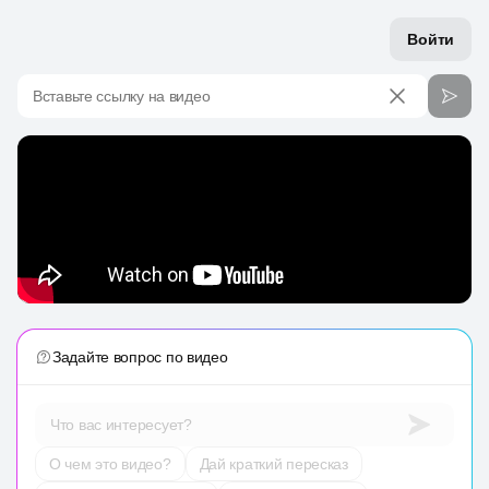
Войти
Вставьте ссылку на видео
Задайте вопрос по видео
Что вас интересует?
О чем это видео?
Дай краткий пересказ