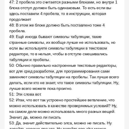
47
:
2 пробела это считается разными блоками, но внутри 1
блока отступ должен быть одинаковым. То есть если вы
здесь поставили 4 пробела, то в инструкции, которая
продолжает
48
:
В этом же блоке должно быть поставлено тоже 4
пробела.
49
:
Ещё иногда бывают символы табуляции, такие
странные символы, их вообще лучше не использовать, но
если вы используете символы табуляции в текстовом
редакторе, то в нельзя, чтобы в отступе смешивались
табуляции и пробелы.
50
:
Обычно правильно настроенные текстовые редакторы,
вот для сред разработки, для программирования сами
заменяют символы табуляции на пробелы. Так лучше всего
делать, если кто не знает, что такое символы табуляции. Ну,
лучше всего можете пока проигно.
51
:
Эти слова вот.
52
:
Итак, что вот так устроено простейшее ветвление, что
можно использовать в качестве проверяемых условий? Ну,
на самом деле можно использовать много разных вещей.
Значит, да, можно ли писать
53
:
Да, значит действительно элса, можно не писать. Ну
давайте, хорошо про это. Ну давайте про alsa можно