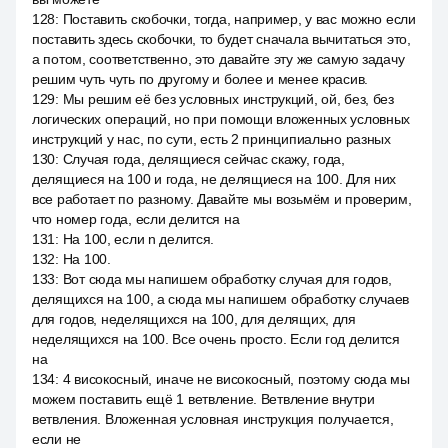
128
:
Поставить скобочки, тогда, например, у вас можно если
поставить здесь скобочки, то будет сначала вычитаться это,
а потом, соответственно, это давайте эту же самую задачу
решим чуть чуть по другому и более и менее красив.
129
:
Мы решим её без условных инструкций, ой, без, без
логических операций, но при помощи вложенных условных
инструкций у нас, по сути, есть 2 принципиально разных
130
:
Случая года, делящиеся сейчас скажу, года,
делящиеся на 100 и года, не делящиеся на 100. Для них
все работает по разному. Давайте мы возьмём и проверим,
что номер года, если делится на
131
:
На 100, если n делится.
132
:
На 100.
133
:
Вот сюда мы напишем обработку случая для годов,
делящихся на 100, а сюда мы напишем обработку случаев
для годов, неделящихся на 100, для делящих, для
неделящихся на 100. Все очень просто. Если год делится
на
134
:
4 високосный, иначе не високосный, поэтому сюда мы
можем поставить ещё 1 ветвление. Ветвление внутри
ветвления. Вложенная условная инструкция получается,
если не