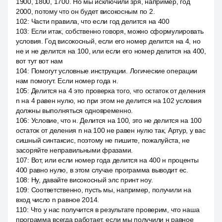
1900, 1800, 1700. Но мы исключили зря, например, год
2000, потому что он будет високосным по 2.
102
:
Части правила, что если год делится на 400
103
:
Если итак, собственно говоря, можно сформулировать
условия. Год високосный, если его номер делится на 4, но
не и не делится на 100, или если его номер делится на 400,
вот тут вот нам
104
:
Помогут условные инструкции. Логические операции
нам помогут. Если номер года н.
105
:
Делится на 4 это проверка того, что остаток от деления
n на 4 равен нулю, но при этом не делится на 102 условия
должны выполняться одновременно.
106
:
Условие, что н. Делится на 100, это не делится на 100
остаток от деления n на 100 не равен нулю так, Артур, у вас
сишный синтаксис, поэтому не пишите, пожалуйста, не
засоряйте неправильными фразами.
107
:
Вот, или если номер года делится на 400 н проценты
400 равно нулю, в этом случае программа выводит ес.
108
:
Ну, давайте високосный элс принт ноу.
109
:
Соответственно, пусть мы, например, получили на
вход число n равное 2014.
110
:
Что у нас получится в результате проверим, что наша
программа всегда работает, если мы получили н равное