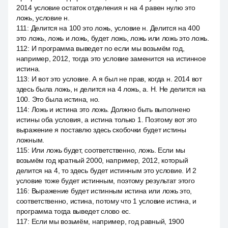
2014 условие остаток отделения н на 4 равен нулю это
ложь, условие н.
111
:
Делится на 100 это ложь, условие н. Делится на 400
это ложь, ложь и ложь, будет ложь, ложь или ложь это ложь.
112
:
И программа выведет no если мы возьмём год,
например, 2012, тогда это условие заменится на истинное
истина.
113
:
И вот это условие. А я был не прав, когда н. 2014 вот
здесь была ложь, н делится на 4 ложь, а. Н. Не делится на
100. Это была истина, но.
114
:
Ложь и истина это ложь. Должно быть выполнено
истины оба условия, а истина только 1. Поэтому вот это
выражение я поставлю здесь скобочки будет истины
ложным.
115
:
Или ложь будет, соответственно, ложь. Если мы
возьмём год кратный 2000, например, 2012, который
делится на 4, то здесь будет истинным это условие. И 2
условие тоже будет истинным, поэтому результат этого
116
:
Выражение будет истинным истина или ложь это,
соответственно, истина, потому что 1 условие истина, и
программа тогда выведет слово ес.
117
:
Если мы возьмём, например, год равный, 1900