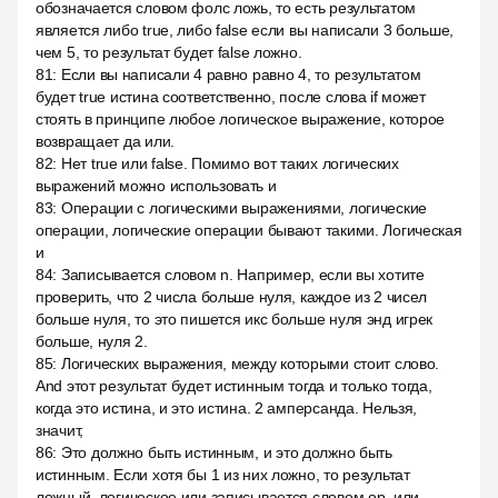
обозначается словом фолс ложь, то есть результатом
является либо true, либо false если вы написали 3 больше,
чем 5, то результат будет false ложно.
81
:
Если вы написали 4 равно равно 4, то результатом
будет true истина соответственно, после слова if может
стоять в принципе любое логическое выражение, которое
возвращает да или.
82
:
Нет true или false. Помимо вот таких логических
выражений можно использовать и
83
:
Операции с логическими выражениями, логические
операции, логические операции бывают такими. Логическая
и
84
:
Записывается словом n. Например, если вы хотите
проверить, что 2 числа больше нуля, каждое из 2 чисел
больше нуля, то это пишется икс больше нуля энд игрек
больше, нуля 2.
85
:
Логических выражения, между которыми стоит слово.
And этот результат будет истинным тогда и только тогда,
когда это истина, и это истина. 2 амперсанда. Нельзя,
значит,
86
:
Это должно быть истинным, и это должно быть
истинным. Если хотя бы 1 из них ложно, то результат
ложный, логическое или записывается словом ор, или.