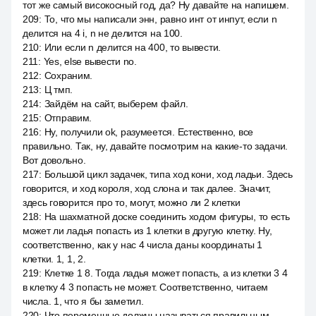
тот же самый високосный год, да? Ну давайте на напишем.
209
:
То, что мы написали энн, равно инт от инпут, если n
делится на 4 i, n не делится на 100.
210
:
Или если n делится на 400, то вывести.
211
:
Yes, else вывести no.
212
:
Сохраним.
213
:
Ц тмп.
214
:
Зайдём на сайт, выберем файл.
215
:
Отправим.
216
:
Ну, получили ok, разумеется. Естественно, все
правильно. Так, ну, давайте посмотрим на какие-то задачи.
Вот довольно.
217
:
Большой цикл задачек, типа ход кони, ход ладьи. Здесь
говорится, и ход короля, ход слона и так далее. Значит,
здесь говорится про то, могут, можно ли 2 клетки
218
:
На шахматной доске соединить ходом фигуры, то есть
может ли ладья попасть из 1 клетки в другую клетку. Ну,
соответственно, как у нас 4 числа даны координаты 1
клетки. 1, 1, 2.
219
:
Клетке 1 8. Тогда ладья может попасть, а из клетки 3 4
в клетку 4 3 попасть не может. Соответственно, читаем
числа. 1, что я бы заметил.
220
:
Что переменные должны называться правильным