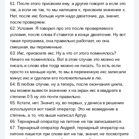
61
:
После этого присвоим ему, а другие говорят а если это
так, а если не так, то мы напишем x, присвоим значение x.
Нет, после икс больше нуля надо двоеточие, да, значит,
после проверяем.
62
:
Условия. Я говорил про это после проверяемого
условия, после слова if ставится в конце двоеточие. Ну вот
такая программа, она правильно работает, но она
смешная, вы переменные.
63
:
Икс, присвоите икс. Ну а что от этого поменялось?
Ничего не поменялось. Вот в этом случае это можно не
писать и слово else тогда можно не писать. То есть если
просто xx меньше нуля, то мы в переменную икс записали
минус икс и сделали его положительным в лю.
64
:
В любом случае, ну а теперь, после окончания цикла,
мы можем вывести значение x на экран икс в квадрате в
степени 0 5 ну это почти правильно.
65
:
Кстати, нет. Значит, ну, во первых, у дениса в решении
используется вот такой оператор. Это не возведение в
степень, а то, что выше написал Артур.
66
:
Тернарный оператор на питоне не так записывается.
67
:
Тернарный оператор Андрей, тернарный оператор на
питоне пишется при слове вот не так, значит, не посмотрите