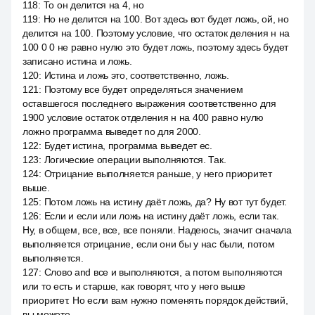
118
:
То он делится на 4, но
119
:
Но не делится на 100. Вот здесь вот будет ложь, ой, но
делится на 100. Поэтому условие, что остаток деления н на
100 0 0 не равно нулю это будет ложь, поэтому здесь будет
записано истина и ложь.
120
:
Истина и ложь это, соответственно, ложь.
121
:
Поэтому все будет определяться значением
оставшегося последнего выражения соответственно для
1900 условие остаток отделения н на 400 равно нулю
ложно программа выведет no для 2000.
122
:
Будет истина, программа выведет ес.
123
:
Логические операции выполняются. Так.
124
:
Отрицание выполняется раньше, у него приоритет
выше.
125
:
Потом ложь на истину даёт ложь, да? Ну вот тут будет.
126
:
Если и если или ложь на истину даёт ложь, если так.
Ну, в общем, все, все, все поняли. Надеюсь, значит сначала
выполняется отрицание, если они бы у нас были, потом
выполняется.
127
:
Слово and все и выполняются, а потом выполняются
или то есть и старше, как говорят, что у него выше
приоритет. Но если вам нужно поменять порядок действий,
вы можете