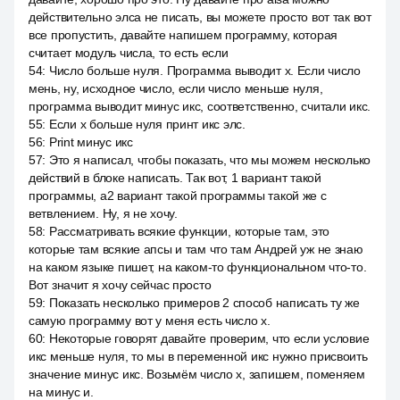
действительно элса не писать, вы можете просто вот так вот
все пропустить, давайте напишем программу, которая
считает модуль числа, то есть если
54
:
Число больше нуля. Программа выводит x. Если число
мень, ну, исходное число, если число меньше нуля,
программа выводит минус икс, соответственно, считали икс.
55
:
Если x больше нуля принт икс элс.
56
:
Print минус икс
57
:
Это я написал, чтобы показать, что мы можем несколько
действий в блоке написать. Так вот, 1 вариант такой
программы, a2 вариант такой программы такой же с
ветвлением. Ну, я не хочу.
58
:
Рассматривать всякие функции, которые там, это
которые там всякие апсы и там что там Андрей уж не знаю
на каком языке пишет, на каком-то функциональном что-то.
Вот значит я хочу сейчас просто
59
:
Показать несколько примеров 2 способ написать ту же
самую программу вот у меня есть число x.
60
:
Некоторые говорят давайте проверим, что если условие
икс меньше нуля, то мы в переменной икс нужно присвоить
значение минус икс. Возьмём число x, запишем, поменяем
на минус и.