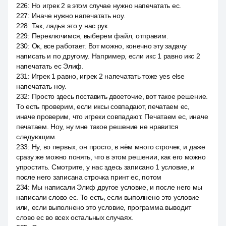
226
:
Но игрек 2 в этом случае нужно напечатать ес.
227
:
Иначе нужно напечатать ноу.
228
:
Так, ладья это у нас рук.
229
:
Переключимся, выберем файл, отправим.
230
:
Ок, все работает. Вот можно, конечно эту задачу
написать и по другому. Например, если икс 1 равно икс 2
напечатать ес Элиф.
231
:
Игрек 1 равно, игрек 2 напечатать тоже yes else
напечатать ноу.
232
:
Просто здесь поставить двоеточие, вот такое решение.
То есть проверим, если иксы совпадают, печатаем ес,
иначе проверим, что игреки совпадают. Печатаем ес, иначе
печатаем. Ноу, ну мне такое решение не нравится
следующим.
233
:
Ну, во первых, он просто, в нём много строчек, и даже
сразу же можно понять, что в этом решении, как его можно
упростить. Смотрите, у нас здесь записано 1 условие, и
после него записана строчка принт ес, потом
234
:
Мы написали Элиф другое условие, и после него мы
написали слово ес. То есть, если выполнено это условие
или, если выполнено это условие, программа выводит
слово ес во всех остальных случаях.