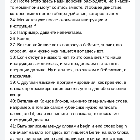
33
:
После этого здесь наши дорожки расходятся, но в какой-
то момент они могут сойтись вместе. И общее действие,
которое выполняется общее действие, которое выпол.
34
:
Меняется уже после окончания инструкции и
инструкции if.
35
:
Например, давайте напечатаем.
36
:
Конец.
37
:
Вот это действие вот к вопросу о бейсике, значит, кто
спросил, нам нужно уже пишется вот здесь вот.
38
:
Если отступа никакого нет, то это означает, что наша
инструкция закончилась, и мы продолжаем выполнять
операции дальше. Ну и для тех, кто знаком с бейсиками, с
паскалями.
39
:
С другими языками программирования, как правило, в
языках программирования используется для обозначения
конца.
40
:
Ветвления Концов блоков, какие-то специальные слова,
например, в том же самом кубейсике нужно написать
слово, and if, если вы пишите на паскале, то несколько
инструкций должны
41
:
Быть записаны между словами begin и end слово begin
означает начало вот здесь вот пишется Бегин начало блока,
а здесь пишется слово and правильно в си си плюс плюс