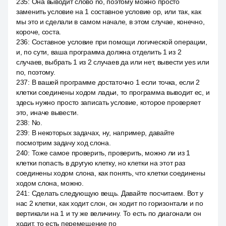
235
:
Она выводит слово no, поэтому можно просто
заменить условие на 1 составное условие ор, или так, как
мы это и сделали в самом начале, в этом случае, конечно,
короче, соста.
236
:
Составное условие при помощи логической операции,
и, по сути, ваша программа должна отделить 1 из 2
случаев, выбрать 1 из 2 случаев да или нет, вывести yes или
no, поэтому.
237
:
В вашей программе достаточно 1 если точка, если 2
клетки соединены ходом ладьи, то программа выводит ес, и
здесь нужно просто записать условие, которое проверяет
это, иначе вывести.
238
:
No.
239
:
В некоторых задачах, ну, например, давайте
посмотрим задачу ход слона.
240
:
Тоже самое проверить, проверить, можно ли из 1
клетки попасть в другую клетку, но клетки на этот раз
соединены ходом слона, как понять, что клетки соединены
ходом слона, можно.
241
:
Сделать следующую вещь. Давайте посчитаем. Вот у
нас 2 клетки, как ходит слон, он ходит по горизонтали и по
вертикали на 1 и ту же величину. То есть по диагонали он
ходит, то есть перемещение по