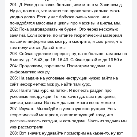
201
:
Д. Если д оказался больше, чем м то в м. Запишем д.
Ну да, понятно, что можно это продолжать дальше сколь
угодно долго. Если у нас Арбузов очень много, нам
понадобятся массивы и циклы про массивы и циклы, мы.
202
:
Пока разговаривать не будем. Это через несколько
занятий. Если хотите, почитайте теоретический материал
на сайте информетикс мск ру и смотрите, и смотрите, что
там получается. Давайте мы
203
:
Сейчас сделаем перерыв, ну, на побольше, там чем на
5 минут до 16 43, до 16, 16 43. Сейчас давайте до 16 50 и
204
:
Продолжим, порешаем. Посмотрим задачки на
информатикс мск ру.
205
:
На задаче на условные инструкции нужно зайти на
сайт информетикс мск ру, найти там курс.
206
:
Найти там курс на питон. И вот есть раздел про
условные инструкции. Те, кто хочет дальше про циклы,
списки, массивы. Вот вам дальше много всего можете
207
:
Изучать. Мы зайдём в условную инструкцию. Есть
теоретический материал, соответствующий тому, что
рассказывалось сегодня, и есть задачи. Часть из задачек мы
уже рассмотрели.
208
:
Вот, значит, ну давайте посмотрим на какие-то, ну вот