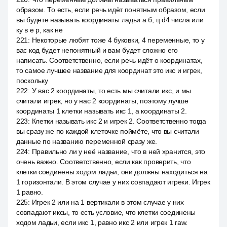
образом. То есть, если речь идёт понятным образом, если
вы будете называть координаты ладьи а б, ц d4 числа или
ку в е р, как не
221
:
Некоторые любят тоже 4 буковки, 4 переменные, то у
вас код будет непонятный и вам будет сложно его
написать. Соответственно, если речь идёт о координатах,
то самое лучшее название для координат это икс и игрек,
поскольку
222
:
У вас 2 координаты, то есть мы считали икс, и мы
считали игрек, но у нас 2 координаты, поэтому лучше
координаты 1 клетки называть икс 1, а координаты 2.
223
:
Клетки называть икс 2 и игрек 2. Соответственно тогда
вы сразу же по каждой клеточке поймёте, что вы считали
данные по названию переменной сразу же.
224
:
Правильно ли у неё название, что в ней хранится, это
очень важно. Соответственно, если как проверить, что
клетки соединены ходом ладьи, они должны находиться на
1 горизонтали. В этом случае у них совпадают игреки. Игрек
1 равно.
225
:
Игрек 2 или на 1 вертикали в этом случае у них
совпадают иксы, то есть условие, что клетки соединены
ходом ладьи, если икс 1, равно икс 2 или игрек 1 raw.