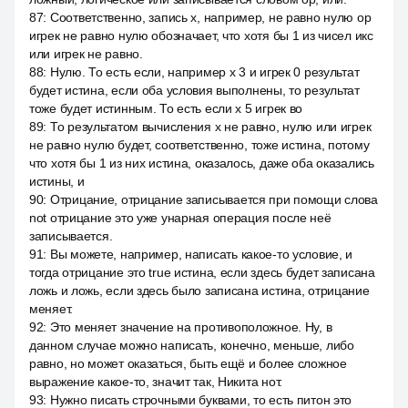
87
:
Соответственно, запись x, например, не равно нулю ор
игрек не равно нулю обозначает, что хотя бы 1 из чисел икс
или игрек не равно.
88
:
Нулю. То есть если, например x 3 и игрек 0 результат
будет истина, если оба условия выполнены, то результат
тоже будет истинным. То есть если x 5 игрек во
89
:
То результатом вычисления x не равно, нулю или игрек
не равно нулю будет, соответственно, тоже истина, потому
что хотя бы 1 из них истина, оказалось, даже оба оказались
истины, и
90
:
Отрицание, отрицание записывается при помощи слова
not отрицание это уже унарная операция после неё
записывается.
91
:
Вы можете, например, написать какое-то условие, и
тогда отрицание это true истина, если здесь будет записана
ложь и ложь, если здесь было записана истина, отрицание
меняет.
92
:
Это меняет значение на противоположное. Ну, в
данном случае можно написать, конечно, меньше, либо
равно, но может оказаться, быть ещё и более сложное
выражение какое-то, значит так, Никита нот.
93
:
Нужно писать строчными буквами, то есть питон это