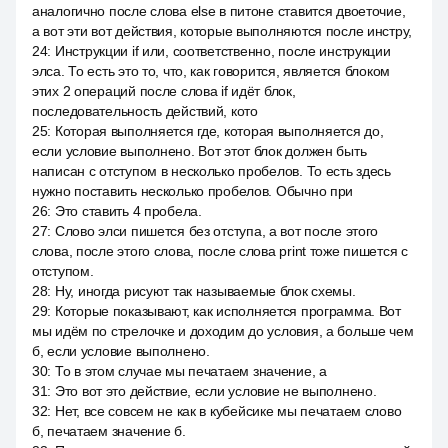
аналогично после слова else в питоне ставится двоеточие,
а вот эти вот действия, которые выполняются после инстру,
24
:
Инструкции if или, соответственно, после инструкции
элса. То есть это то, что, как говорится, является блоком
этих 2 операций после слова if идёт блок,
последовательность действий, кото
25
:
Которая выполняется где, которая выполняется до,
если условие выполнено. Вот этот блок должен быть
написан с отступом в несколько пробелов. То есть здесь
нужно поставить несколько пробелов. Обычно при
26
:
Это ставить 4 пробела.
27
:
Слово элси пишется без отступа, а вот после этого
слова, после этого слова, после слова print тоже пишется с
отступом.
28
:
Ну, иногда рисуют так называемые блок схемы.
29
:
Которые показывают, как исполняется программа. Вот
мы идём по стрелочке и доходим до условия, а больше чем
б, если условие выполнено.
30
:
То в этом случае мы печатаем значение, а
31
:
Это вот это действие, если условие не выполнено.
32
:
Нет, все совсем не как в кубейсике мы печатаем слово
б, печатаем значение б.