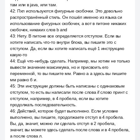
там или в java, или там.
42
:
Пхп используются фигурные скобочки. Это довольно
распространённый стиль. Он пошёл именно из языка си
использование фигурных скобочек, а вот в питоне никаких
скобочек, никаких слов b and
43
:
Нету. В питоне все определяется отступом. Если вы
хотите написать что-то внутри блока, вы пишите это с
отступом. Да, если вы хотите написать ещё 1 инструкцию
какую-то
44
:
Ещё что-нибудь сделать. Например, мы хотим не только
вывести значение максимума, но и присвоить его
переменной, то вы пишите мм. Равно а а здесь вы пишите
мм равно б и.
45
:
Эти инструкции должны быть написаны с одинаковым
отступом, то есть вы написали после слова if слово принт с
отступом, например, в 4 пробела, если вы хотите
продолжать последовательность.
46
:
Действий, которое будет выполнено. Если условие
выполнено, вы пишите, продолжаете отступ в 4 пробела.
Вы, да, значит, можно ли сделать отступ в 2 пробела,
значит, вы можете здесь сделать после слова и в 4 пробела,
а после слова л.