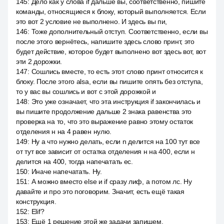
145
:
Дело как у слова if дальше вы, соответственно, пишите
команды, относящиеся к блоку, который выполняется. Если
это вот 2 условие не выполнено. И здесь вы пи,
146
:
Тоже дополнительный отступ. Соответственно, если вы
после этого вернётесь, напишите здесь слово принт, это
будет действие, которое будет выполнено вот здесь вот, вот
эти 2 дорожки.
147
:
Сошлись вместе, то есть этот слово принт относится к
блоку. После этого alsa, если вы пишите опять без отступа,
то у вас вы сошлись и вот с этой дорожкой и
148
:
Это уже означает, что эта инструкция if закончилась и
вы пишите продолжение дальше 2 знака равенства это
проверка на то, что это выражение равно этому остаток
отделения н на 4 равен нулю.
149
:
Ну а что нужно делать, если n делится на 100 тут все
от тут все зависит от остатка отделения н на 400, если н
делится на 400, тогда напечатать ес.
150
:
Иначе напечатать. Ну.
151
:
А можно вместо else и if сразу лиф, а потом лс. Ну
давайте и про это поговорим. Значит, есть ещё такая
конструкция.
152
:
Elif?
153
:
Ещё 1 решение этой же задачи запишем.