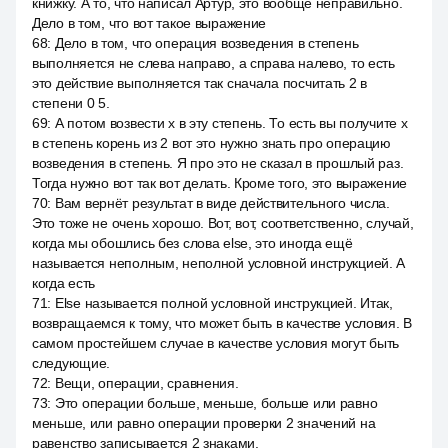
книжку. А то, что написал Артур, это вообще неправильно.
Дело в том, что вот такое выражение
68
:
Дело в том, что операция возведения в степень
выполняется не слева направо, а справа налево, то есть
это действие выполняется так сначала посчитать 2 в
степени 0 5.
69
:
А потом возвести x в эту степень. То есть вы получите x
в степень корень из 2 вот это нужно знать про операцию
возведения в степень. Я про это не сказал в прошлый раз.
Тогда нужно вот так вот делать. Кроме того, это выражение
70
:
Вам вернёт результат в виде действительного числа.
Это тоже не очень хорошо. Вот, вот, соответственно, случай,
когда мы обошлись без слова else, это иногда ещё
называется неполным, неполной условной инструкцией. А
когда есть
71
:
Else называется полной условной инструкцией. Итак,
возвращаемся к тому, что может быть в качестве условия. В
самом простейшем случае в качестве условия могут быть
следующие.
72
:
Вещи, операции, сравнения.
73
:
Это операции больше, меньше, больше или равно
меньше, или равно операции проверки 2 значений на
равенство записывается 2 знаками.