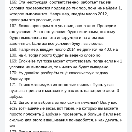
166
:
Эта инструкция, соответственно, работает так эти
условия проверяются подряд до тех пор, пока не найдём 1,
которое выполнится. Например, введём число 2012,
проверим это условие, оно
167
:
Ложно проверим это условие, оно ложно. Проверим
это условие. А вот это условие будет истинным, поэтому
будет выполнена вот эта инструкция и на этом все
закончится. Если же все условия будут, вы ложны.
168
:
Например, введём число 2014 не делится на 400, на
100, на 4, тогда просто будет выведено слово no.
169
:
Блок else тут тоже может отсутствовать, тогда если ни 1
условие не выполнено, то ничего не будет выведено.
170
:
Ну давайте разберём ещё классическую задачу.
Задачу про
171
:
Поиск максимума из нескольких чисел. Пусть у вас,
пусть вы пришли в магазин и у вас есть на витрине стоит 3
арбуза.
172
:
Вы хотите выбрать из них самый тяжёлый? Вы, у вас
есть вот чашечные весы, вот такие, на которых вы можете
просто положить 2 арбуза и проверить, а больше б или нет,
сколько для этого взвешивания понадобится, и как делать, и
как.
173
:
Решать эту задачу.