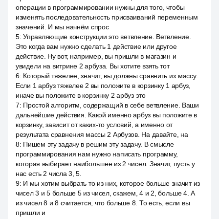
операции в программировании нужны для того, чтобы
изменять последовательность присваиваний переменным
значений. И мы начнём спрос
5
:
Управляющие конструкции это ветвление. Ветвление.
Это когда вам нужно сделать 1 действие или другое
действие. Ну вот, например, вы пришли в магазин и
увидели на витрине 2 арбуза. Вы хотите взять тот
6
:
Который тяжелее, значит, вы должны сравнить их массу.
Если 1 арбуз тяжелее 2 вы положите в корзинку 1 арбуз,
иначе вы положите в корзинку 2 арбуз это
7
:
Простой алгоритм, содержащий в себе ветвление. Ваши
дальнейшие действия. Какой именно арбуз вы положите в
корзинку, зависит от каких-то условий, а именно от
результата сравнения массы 2 Арбузов. На давайте, на
8
:
Пишем эту задачу в решим эту задачу. В смысле
программирования нам нужно написать программу,
которая выбирает наибольшее из 2 чисел. Значит, пусть у
нас есть 2 числа 3, 5.
9
:
И мы хотим выбрать то из них, которое больше значит из
чисел 3 и 5 больше 5 из чисел, скажем, 4 и 2, больше 4. А
из чисел 8 и 8 считается, что больше 8. То есть, если вы
пришли и