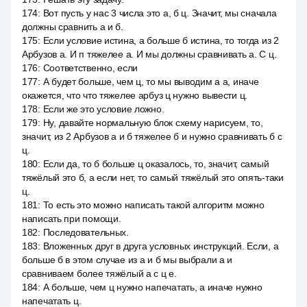
174
:
Вот пусть у нас 3 числа это а, б ц. Значит, мы сначала
должны сравнить а и б.
175
:
Если условие истина, а больше б истина, то тогда из 2
Арбузов а. И п тяжелее а. И мы должны сравнивать а. С ц.
176
:
Соответственно, если
177
:
А будет больше, чем ц, то мы выводим а а, иначе
окажется, что что тяжелее арбуз ц нужно вывести ц.
178
:
Если же это условие ложно.
179
:
Ну, давайте нормальную блок схему нарисуем, то,
значит, из 2 Арбузов а и б тяжелее б и нужно сравнивать б с
ц.
180
:
Если да, то б больше ц оказалось, то, значит, самый
тяжёлый это б, а если нет, то самый тяжёлый это опять-таки
ц.
181
:
То есть это можно написать такой алгоритм можно
написать при помощи.
182
:
Последовательных.
183
:
Вложенных друг в друга условных инструкций. Если, а
больше б в этом случае из а и б мы выбрали а и
сравниваем более тяжёлый а с ц е.
184
:
А больше, чем ц нужно напечатать, а иначе нужно
напечатать ц.