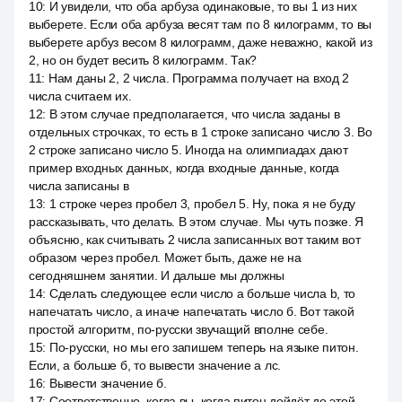
10
:
И увидели, что оба арбуза одинаковые, то вы 1 из них
выберете. Если оба арбуза весят там по 8 килограмм, то вы
выберете арбуз весом 8 килограмм, даже неважно, какой из
2, но он будет весить 8 килограмм. Так?
11
:
Нам даны 2, 2 числа. Программа получает на вход 2
числа считаем их.
12
:
В этом случае предполагается, что числа заданы в
отдельных строчках, то есть в 1 строке записано число 3. Во
2 строке записано число 5. Иногда на олимпиадах дают
пример входных данных, когда входные данные, когда
числа записаны в
13
:
1 строке через пробел 3, пробел 5. Ну, пока я не буду
рассказывать, что делать. В этом случае. Мы чуть позже. Я
объясню, как считывать 2 числа записанных вот таким вот
образом через пробел. Может быть, даже не на
сегодняшнем занятии. И дальше мы должны
14
:
Сделать следующее если число a больше числа b, то
напечатать число, а иначе напечатать число б. Вот такой
простой алгоритм, по-русски звучащий вполне себе.
15
:
По-русски, но мы его запишем теперь на языке питон.
Если, а больше б, то вывести значение а лс.
16
:
Вывести значение б.
17
:
Соответственно, когда вы, когда питон дойдёт до этой