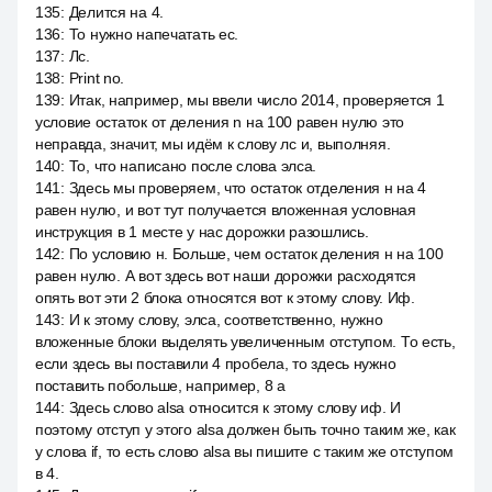
135
:
Делится на 4.
136
:
То нужно напечатать ес.
137
:
Лс.
138
:
Print no.
139
:
Итак, например, мы ввели число 2014, проверяется 1
условие остаток от деления n на 100 равен нулю это
неправда, значит, мы идём к слову лс и, выполняя.
140
:
То, что написано после слова элса.
141
:
Здесь мы проверяем, что остаток отделения н на 4
равен нулю, и вот тут получается вложенная условная
инструкция в 1 месте у нас дорожки разошлись.
142
:
По условию н. Больше, чем остаток деления н на 100
равен нулю. А вот здесь вот наши дорожки расходятся
опять вот эти 2 блока относятся вот к этому слову. Иф.
143
:
И к этому слову, элса, соответственно, нужно
вложенные блоки выделять увеличенным отступом. То есть,
если здесь вы поставили 4 пробела, то здесь нужно
поставить побольше, например, 8 а
144
:
Здесь слово alsa относится к этому слову иф. И
поэтому отступ у этого alsa должен быть точно таким же, как
у слова if, то есть слово alsa вы пишите с таким же отступом
в 4.