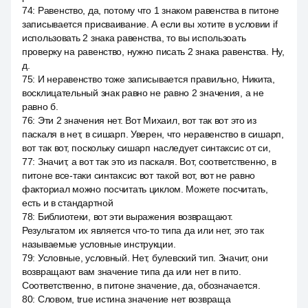
74
:
Равенство, да, потому что 1 знаком равенства в питоне
записывается присваивание. А если вы хотите в условии if
использовать 2 знака равенства, то вы использоать
проверку на равенство, нужно писать 2 знака равенства. Ну,
д.
75
:
И неравенство тоже записывается правильно, Никита,
восклицательный знак равно не равно 2 значения, а не
равно б.
76
:
Эти 2 значения нет. Вот Михаил, вот так вот это из
паскаля в нет, в сишарп. Уверен, что неравенство в сишарп,
вот так вот, поскольку сишарп наследует синтаксис от си,
77
:
Значит, а вот так это из паскаля. Вот, соответственно, в
питоне все-таки синтаксис вот такой вот, вот не равно
факториал можно посчитать циклом. Можете посчитать,
есть и в стандартной
78
:
Библиотеки, вот эти выражения возвращают.
Результатом их является что-то типа да или нет, это так
называемые условные инструкции.
79
:
Условные, условный. Нет, булевский тип. Значит, они
возвращают вам значение типа да или нет в пито.
Соответственно, в питоне значение, да, обозначается.
80
:
Словом, true истина значение нет возвраща