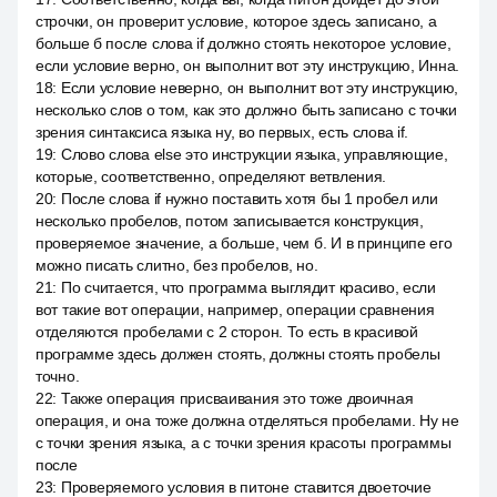
строчки, он проверит условие, которое здесь записано, а
больше б после слова if должно стоять некоторое условие,
если условие верно, он выполнит вот эту инструкцию, Инна.
18
:
Если условие неверно, он выполнит вот эту инструкцию,
несколько слов о том, как это должно быть записано с точки
зрения синтаксиса языка ну, во первых, есть слова if.
19
:
Слово слова else это инструкции языка, управляющие,
которые, соответственно, определяют ветвления.
20
:
После слова if нужно поставить хотя бы 1 пробел или
несколько пробелов, потом записывается конструкция,
проверяемое значение, а больше, чем б. И в принципе его
можно писать слитно, без пробелов, но.
21
:
По считается, что программа выглядит красиво, если
вот такие вот операции, например, операции сравнения
отделяются пробелами с 2 сторон. То есть в красивой
программе здесь должен стоять, должны стоять пробелы
точно.
22
:
Также операция присваивания это тоже двоичная
операция, и она тоже должна отделяться пробелами. Ну не
с точки зрения языка, а с точки зрения красоты программы
после
23
:
Проверяемого условия в питоне ставится двоеточие