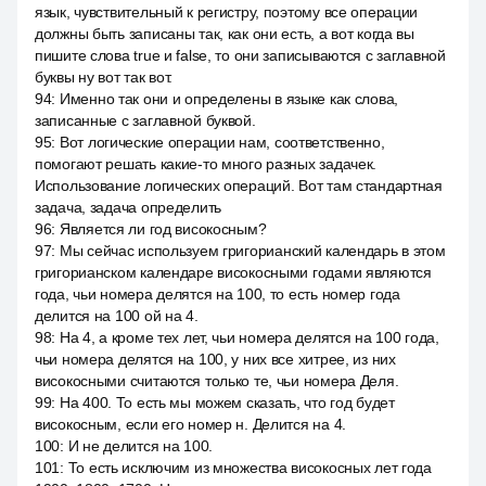
язык, чувствительный к регистру, поэтому все операции
должны быть записаны так, как они есть, а вот когда вы
пишите слова true и false, то они записываются с заглавной
буквы ну вот так вот.
94
:
Именно так они и определены в языке как слова,
записанные с заглавной буквой.
95
:
Вот логические операции нам, соответственно,
помогают решать какие-то много разных задачек.
Использование логических операций. Вот там стандартная
задача, задача определить
96
:
Является ли год високосным?
97
:
Мы сейчас используем григорианский календарь в этом
григорианском календаре високосными годами являются
года, чьи номера делятся на 100, то есть номер года
делится на 100 ой на 4.
98
:
На 4, а кроме тех лет, чьи номера делятся на 100 года,
чьи номера делятся на 100, у них все хитрее, из них
високосными считаются только те, чьи номера Деля.
99
:
На 400. То есть мы можем сказать, что год будет
високосным, если его номер н. Делится на 4.
100
:
И не делится на 100.
101
:
То есть исключим из множества високосных лет года