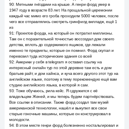
90
:
Метными гнёздами на крыше. А генри форд умер в
1947 году в возрасте 83 лет. На прощальной церемонии
каждый час мимо его гроба проходили 5000 человек, после
чего все отправлялись смотреть гринфилд вилладж, ещё 1
из
91
:
Проектов форда, на который он потратил миллионы.
Там он с поразительной точностью воссоздал дом своего
детства, вплоть до содержимого ящиков, где лежали
именно те предметы, которые он помнил. Форд скупал и
перевозил туда исторические здания со всей
92
:
Америки у себя в telegram я оставил ссылку на
интересный онлайн тур по этой деревне там есть и дом
братьев райт, и дом хайнса, и куча всего другого этот тур на
английском языке, поэтому в тему порекомендую ещё вам
студию английского языка, в которой я сам.
93
:
Тоже обучаюсь, рила кейс. Я сдружился с её
владельцем Женей, и мы теперь будем партнёрствовать.
Все ссылки в описании. Также форд создал там музей
американской технологии, нашёл и выкупил все свои
старые гоночные машины, которые он конструировал в
молодости.
94
:
В этом месте генри форд болезненно ностальгировал и