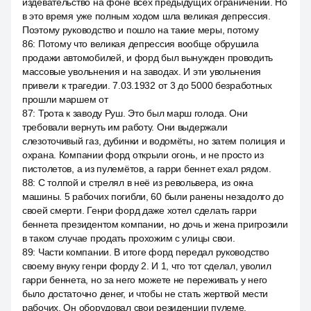
издевательство на фоне всех предыдущих ограничений. Но
в это время уже полным ходом шла великая депрессия.
Поэтому руководство и пошло на такие меры, потому
86
:
Потому что великая депрессия вообще обрушила
продажи автомобилей, и форд был вынужден проводить
массовые увольнения и на заводах. И эти увольнения
привели к трагедии. 7.03.1932 от 3 до 5000 безработных
прошли маршем от
87
:
Трота к заводу Руш. Это был марш голода. Они
требовали вернуть им работу. Они выдержали
слезоточивый газ, дубинки и водомёты, но затем полиция и
охрана. Компании форд открыли огонь, и не просто из
пистолетов, а из пулемётов, а гарри беннет ехал рядом.
88
:
С толпой и стрелял в неё из револьвера, из окна
машины. 5 рабочих погибли, 60 были ранены незадолго до
своей смерти. Генри форд даже хотел сделать гарри
беннета президентом компании, но дочь и жена пригрозили
в таком случае продать прохожим с улицы свои.
89
:
Части компании. В итоге форд передал руководство
своему внуку генри форду 2. И 1, что тот сделал, уволил
гарри беннета, но за него можете не переживать у него
было достаточно денег, и чтобы не стать жертвой мести
рабочих. Он оборудовал свои резиденции пулеме.