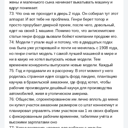
жены и маленького сына начинает выкатывать машину и
вдруг понимает.
73
:
Что она не проходит в дверь 2 года. Он собирал тут этот
аппарат. И вот тебе не проблема. Генри берет топор и
просто прорубает дверной проем, после чего, довольный,
едет на своей 1 машине. Помимо того, что антисемитские
статьи генри форда вызвали бойкот компании продажи его.
74
:
Модели т упали ещё и потому, что в двадцатых годах
она была уже устаревшей и почти не менялась с 1908 года,
но генри считал модель т самой лучшей машиной в мире и
ни в какую не хотел выпускать новые модели. Тем
временем конкуренты выпускали новые модели. Каждый
75
:
Год и продавали их в рассрочку. В этот момент у него
родилась странная идея создать форд ландию, плантацию
каучука в бразильской амазонии, где форд хотел, чтобы
рабочие производили дешёвый каучук для производства
автомобилей, живя в утопическом америка.
76
:
Обществе, спроектированном им лично вплоть до меню
он купил участок амазонии размером со штат коннектикут и
планировал управлять этим участком как 1 из своих фабрик
с фиксированным рабочим временем, табелями учёта и
высокими зарплатами оно
77
:
Хотел построить утопию для рабочих с жильём,