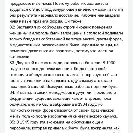
предрассветные часы. Поэтому рабочих заставляли
трудиться с 9 до 5 под изнуряющей дневной жарой, и почти
без результата назревало восстание. Рабочие ненавидели
навязчивые правила форда. Он также
82
:
Заставлял их соблюдать строгий кодекс поведения
женщины и алкоголь были запрещены в столовой подавали
только блюда из собственной вегетарианской диеты форда,
а единственным развлечением были народные танцы, не
помогали даже высокие зарплаты, потому что местная
экономика
83
:
Джунглей в основном держалась на бартере. В 1930
году все дошло до точки кипения. Когда в столовой
отменили обслуживание за столами. Теперь нужно было
стоять в очереди и накладывать еду самому это стало
последней каплей. Возмущённые рабочие подняли бунт.
84
:
И выгнали своих менеджеров в джунгли. После этого
фордландия существовала ещё какое-то время, пока
окончательно не была заброшена в 1934 году, но
полностью генри форд отказался от своей бразильской
мечты только после изобретения синтетического каучука.
85
:
В 1945 году эта экономия на обслуживающем
персонале, которая привела к бунту, была воспринята как