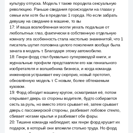
культуру отпуска. Модель т также породила сексуальную
революцию. Раньше свидания происходили на глазах у
семьи или хотя бы в пределах 1 города. Но если забрать
девушку на свидание в машине, то вы
17
:
И ваша возлюбленная могли уехать подальше от
любопытных глаз, фактически в собственную отдельную
комнату эта особенность стала настолько знаменитой, что 1
писатель шутил половина целого поколения вообще была
зачата в модель т. Благодаря этому автомобилю.
18
:
Генри форд стал буквально суперзвездой книги, и
журнальные профили представляли его как гениального
изобретателя и волшебника бизнеса, и когда команда
инженеров устраивает ему сюрприз, новый прототип,
обновлённую модель т. С новым, более обтекаемым
кузовом.
19
:
Форд обходит машину кругом, осматривая её, потом
открывает дверь со стороны водителя, будто собирается
сесть за руль, но вместо этого срывает её, затем срывает
дверь с пассажирской стороны, разбивает лобовое стекло,
сбивает ногами крылья и разбивает обе фары.
20
:
Тишине команда наблюдает, как генри форд крушит их
подарок, в который они вложили столько труда. Но форд