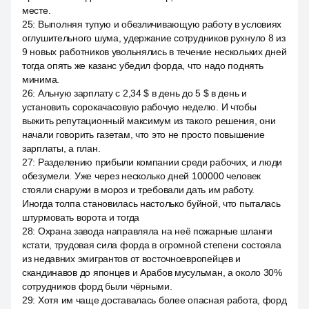
месте.
25
:
Выполняя тупую и обезличивающую работу в условиях
оглушительного шума, удержание сотрудников рухнуло 8 из
9 новых работников увольнялись в течение нескольких дней
тогда опять же казанс убедил форда, что надо поднять
минима.
26
:
Альную зарплату с 2,34 $ в день до 5 $ в день и
установить сорокачасовую рабочую неделю. И чтобы
выжить репутационный максимум из такого решения, они
начали говорить газетам, что это не просто повышение
зарплаты, а план.
27
:
Разделению прибыли компании среди рабочих, и люди
обезумели. Уже через несколько дней 100000 человек
стояли снаружи в мороз и требовали дать им работу.
Иногда толпа становилась настолько буйной, что пыталась
штурмовать ворота и тогда
28
:
Охрана завода направляла на неё пожарные шланги
кстати, трудовая сила форда в огромной степени состояла
из недавних эмигрантов от восточноевропейцев и
скандинавов до японцев и Арабов мусульман, а около 30%
сотрудников форд были чёрными.
29
:
Хотя им чаще доставалась более опасная работа, форд