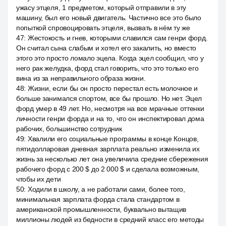
ужасу этцеля, 1 предметом, который отправили в эту
машину, был его новый двигатель. Частично все это было
попыткой спровоцировать этцеля, вызвать в нём ту же
47
:
Жестокость и гнев, которыми славился сам генри форд.
Он считал сына слабым и хотел его закалить, но вместо
этого это просто ломало эцела. Когда эцел сообщил, что у
него рак желудка, форд стал говорить, что это только его
вина из за неправильного образа жизни.
48
:
Жизни, если бы он просто перестал есть молочное и
больше занимался спортом, все бы прошло. Но нет. Эцел
форд умер в 49 лет. Но, несмотря на все мрачные оттенки
личности генри форда и на то, что он инспектировал дома
рабочих, большинство сотрудник
49
:
Хвалили его социальные программы в конце Концов,
пятидолларовая дневная зарплата реально изменила их
жизнь за несколько лет она увеличила средние сбережения
рабочего форд с 200 $ до 2 000 $ и сделала возможным,
чтобы их дети
50
:
Ходили в школу, а не работали сами, более того,
минимальная зарплата форда стала стандартом в
американской промышленности, буквально вытащив
миллионы людей из бедности в средний класс его методы