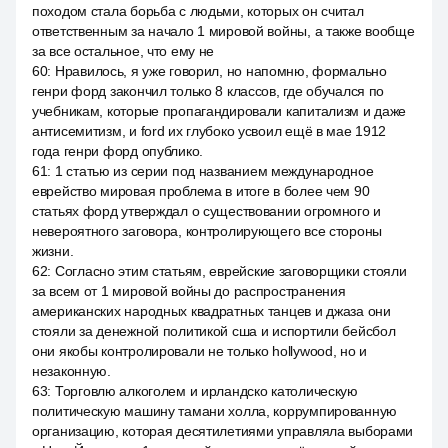
походом стала борьба с людьми, которых он считал
ответственным за начало 1 мировой войны, а также вообще
за все остальное, что ему не
60
:
Нравилось, я уже говорил, но напомню, формально
генри форд закончил только 8 классов, где обучался по
учебникам, которые пропагандировали капитализм и даже
антисемитизм, и ford их глубоко усвоил ещё в мае 1912
года генри форд опублико.
61
:
1 статью из серии под названием международное
еврейство мировая проблема в итоге в более чем 90
статьях форд утверждал о существовании огромного и
невероятного заговора, контролирующего все стороны
жизни.
62
:
Согласно этим статьям, еврейские заговорщики стояли
за всем от 1 мировой войны до распространения
американских народных квадратных танцев и джаза они
стояли за денежной политикой сша и испортили бейсбол
они якобы контролировали не только hollywood, но и
незаконную.
63
:
Торговлю алкоголем и ирландско католическую
политическую машину тамани холла, коррумпированную
организацию, которая десятилетиями управляла выборами