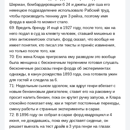
Шерман, бомбардировщики б 24 и джипы для сша его
немецкое подразделение использовало Рабский труд,
чтобы производить технику для 3 рейха, поэтому имя
форда в какой-то момент стало.
69
:
Вредить бренду. И ещё в 1927 году, после того, как на
него подал в суд за клевету человек, ставший мишенью в
этих антисемитских статьях, форд сказал, что вообще не
имеет понятия, кто писал эти тексты и принёс извинения,
но только после того, как
70
:
Его жена Клара пригрозила ему разводом это вообще
была женщина с бесконечным терпением готовая слушать
бесконечные рассказы генри форда об экспериментах
однажды, в канун рождества 1893 года, она готовила ужин
для гостей и следила за 6.
71
:
Недельным сыном эдселом, как вдруг генри вбегает с
новым бензиновым двигателем, ставит его на раковину и
просит налить бензин, пока он крутит ручку запуска, и Клара
спокойно помогает ему, как и терпит постоянные переезды,
смену работы и странные эксперименты в сарае.
72
:
В 1896 году он собрал в сарае форд квадроцикл и 4
июня, не дождавшись, пока ему доставят сиденье, он
решает выехать на тест драйв в 3 утра генри на глазах