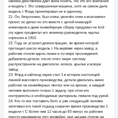
своими действиями даёт всем понять, что это его компания
и модель т. Это совершенная машина, хотя на самом деле
модель т. Форд проектировал не в одиночку.
21
:
Он, безусловно, был очень увлечён этим и возглавлял
проект, но делал он это вместе с целой командой
инженеров и даже конвейерную сборку придумал не ford
эту идею продвигал его инженер руководитель чарльз
соренсен в 1910.
22
:
Году он устроил демонстрацию, во время которой
протащил шасси модель т. На верёвке через завод, а
рабочие стояли вдоль линии и по мере прохождения
добавляли детали, после этого такую систему
распространили на двигатели, колеса, крылья и вскоре
завод.
23
:
Форд в хайленд парке стал 1 в истории настоящей
линией массового производства, детали двигались мимо
рабочих на конвейерных лентах или на крюках, и каждый
человек выполнял только 1 задачу, при этом его
инструменты и необходимые материалы лежали под рукой.
24
:
Кто-то мог поставить болт, а уже следующий человек
затягивал его такой подход сократил время производства 1
модели т. С более чем 12 часов до 93 минут, но рабочие
просто ненавидели этот конвейер, они часами стояли на