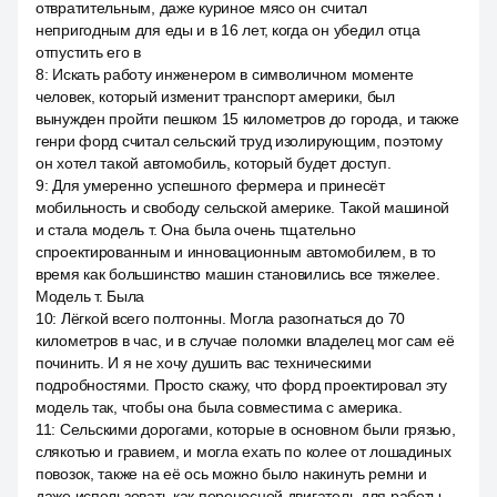
отвратительным, даже куриное мясо он считал
непригодным для еды и в 16 лет, когда он убедил отца
отпустить его в
8
:
Искать работу инженером в символичном моменте
человек, который изменит транспорт америки, был
вынужден пройти пешком 15 километров до города, и также
генри форд считал сельский труд изолирующим, поэтому
он хотел такой автомобиль, который будет доступ.
9
:
Для умеренно успешного фермера и принесёт
мобильность и свободу сельской америке. Такой машиной
и стала модель т. Она была очень тщательно
спроектированным и инновационным автомобилем, в то
время как большинство машин становились все тяжелее.
Модель т. Была
10
:
Лёгкой всего полтонны. Могла разогнаться до 70
километров в час, и в случае поломки владелец мог сам её
починить. И я не хочу душить вас техническими
подробностями. Просто скажу, что форд проектировал эту
модель так, чтобы она была совместима с америка.
11
:
Сельскими дорогами, которые в основном были грязью,
слякотью и гравием, и могла ехать по колее от лошадиных
повозок, также на её ось можно было накинуть ремни и
даже использовать как переносной двигатель для работы