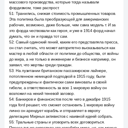
массового производства, которые тогда называли
фордизмом, тоже распрост.
51
:
Транились, снижая стоимость промышленных товаров.
Эта политика была преобразующей для американских
рабочих, возможно, даже больше, чем сама модель т. И за
это форда чествовали как героя, и уже в 1914 форд начал
думать, что он и правда тот сам.
52
:
Самый одинокий гений, каким его представляла пресса,
он стал считать, что может авторитетно высказываться как
мастер в любой области от политики до общества, от войны
до мира, а не только в инженерии и бизнесе например, он
заявил, что жертвы среди граждан.
53
:
На лузитании британском пассажирском лайнере,
потопленном немецкой подлодкой в 1915 году, были
предупреждены и фактически сами виноваты в своей
гибели, а ответственность за всю 1 мировую войну он
возложил на некий теневой заговор.
54
:
Банкиров и финансистов после чего в декабре 1915
года ford решает, что сможет остановить 1 мировую войну
лично он арендует корабль и отправляет в европу
делегацию Мирных активистов с наивной идеей собрать.
55
:
Тральные страны и уговорить всех договориться.
Пресса тут же окрестила это кораблём мира, но, как можно