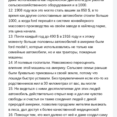
сельскохозяйственного оборудования и в 1000.
12
:
1908 году все это могло стать вашим за 850 $, в то
время как другие сопоставимые автомобили стоили больше
1000, а когда ford перешёл к системе конвейерного
массового производства на своём заводе в хайленд парке,
эта цена начала.
13
:
Почти каждый год до 490 $ в 1916 году и к этому
моменту больше половины автомобилей в америке были
ford model t, которые использовались не только как
семейные автомобили, но и как тракторы, пожарные
машины.
14
:
И полевые госпитали. Невозможно переоценить
влияние этой машины на америку. Сельские семьи раньше
были буквально прикованы к своей земле, потому что
лошади быстро уставали. Без преувеличения если кто-то из
родственников жил в 30 километрах от вас, вы могли
15
:
Не видеться с ними десятилетиями для этих людей
автомобиль действительно открыл мир и дал им чувство
свободы и счастья он также соединил людей с дикой
природой америки, позволив городским жителям выезжать
в леса, дал доступ к более качественной медицинской
16
:
Помощи тем, кто жил далеко от неё и даже создал саму