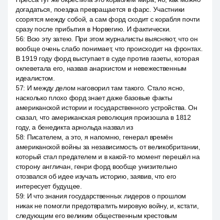
догадаться, поездка превращается в фарс. Участники
ссорятся между собой, а сам форд сходит с корабля почти
сразу после прибытия в Норвегию. И фактически.
56
:
Всю эту затею. При этом журналисты выясняют, что он
вообще очень слабо понимает, что происходит на фронтах.
В 1919 году форд выступает в суде против газеты, которая
оклеветала его, назвав анархистом и невежественным
идеалистом.
57
:
И между делом наговорил там такого. Стало ясно,
насколько плохо форд знает даже базовые факты
американской истории и государственного устройства. Он
сказал, что американская революция произошла в 1812
году, а бенедикта арнольда назвал из
58
:
Писателем, а это, я напомню, генерал времён
американской войны за независимость от великобритании,
который стал предателем и в какой-то момент перешёл на
сторону англичан, генри форд вообще унизительно
отозвался об идее изучать историю, заявив, что его
интересует будущее.
59
:
И что знания государственных лидеров о прошлом
никак не помогли предотвратить мировую войну, и, кстати,
следующим его великим общественным крестовым