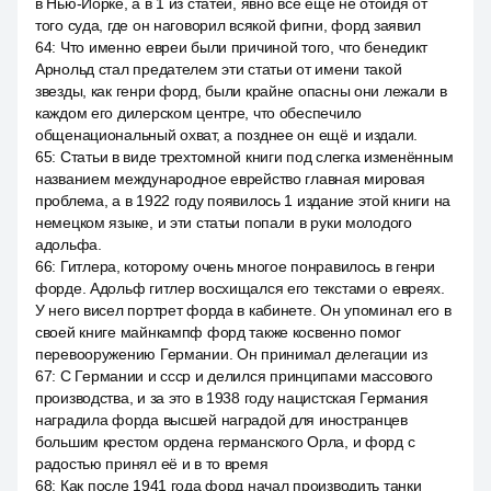
в Нью-Йорке, а в 1 из статей, явно все ещё не отойдя от
того суда, где он наговорил всякой фигни, форд заявил
64
:
Что именно евреи были причиной того, что бенедикт
Арнольд стал предателем эти статьи от имени такой
звезды, как генри форд, были крайне опасны они лежали в
каждом его дилерском центре, что обеспечило
общенациональный охват, а позднее он ещё и издали.
65
:
Статьи в виде трехтомной книги под слегка изменённым
названием международное еврейство главная мировая
проблема, а в 1922 году появилось 1 издание этой книги на
немецком языке, и эти статьи попали в руки молодого
адольфа.
66
:
Гитлера, которому очень многое понравилось в генри
форде. Адольф гитлер восхищался его текстами о евреях.
У него висел портрет форда в кабинете. Он упоминал его в
своей книге майнкампф форд также косвенно помог
перевооружению Германии. Он принимал делегации из
67
:
С Германии и ссср и делился принципами массового
производства, и за это в 1938 году нацистская Германия
наградила форда высшей наградой для иностранцев
большим крестом ордена германского Орла, и форд с
радостью принял её и в то время
68
:
Как после 1941 года форд начал производить танки