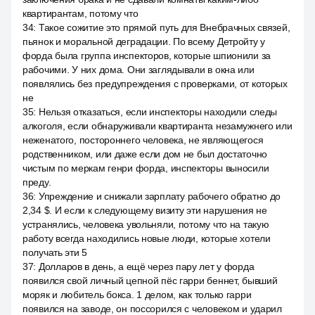
квартирантам, потому что
34
:
Такое сожитие это прямой путь для Внебрачных связей,
пьянок и моральной деградации. По всему Детройту у
форда была группа инспекторов, которые шпионили за
рабочими. У них дома. Они заглядывали в окна или
появлялись без предупреждения с проверками, от которых
не
35
:
Нельзя отказаться, если инспекторы находили следы
алкоголя, если обнаруживали квартиранта незамужнего или
неженатого, постороннего человека, не являющегося
родственником, или даже если дом не был достаточно
чистым по меркам генри форда, инспекторы выносили
преду.
36
:
Упреждение и снижали зарплату рабочего обратно до
2,34 $. И если к следующему визиту эти нарушения не
устранялись, человека увольняли, потому что на такую
работу всегда находились новые люди, которые хотели
получать эти 5
37
:
Долларов в день, а ещё через пару лет у форда
появился свой личный цепной пёс гарри беннет, бывший
моряк и любитель бокса. 1 делом, как только гарри
появился на заводе, он поссорился с человеком и ударил