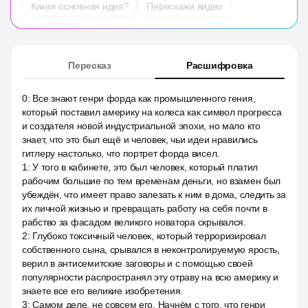
Какая основная идея?
Перескажи видео
Пересказ
Расшифровка
0
:
Все знают генри форда как промышленного гения,
который поставил америку на колеса как символ прогресса
и создателя новой индустриальной эпохи, но мало кто
знает, что это был ещё и человек, чьи идеи нравились
гитлеру настолько, что портрет форда висел.
1
:
У того в кабинете, это был человек, который платил
рабочим большие по тем временам деньги, но взамен был
убеждён, что имеет право залезать к ним в дома, следить за
их личной жизнью и превращать работу на себя почти в
рабство за фасадом великого новатора скрывался.
2
:
Глубоко токсичный человек, который терроризировал
собственного сына, срывался в неконтролируемую ярость,
верил в антисемитские заговоры и с помощью своей
популярности распространял эту отраву на всю америку и
знаете все его великие изобретения.
3
:
Самом деле, не совсем его. Начнём с того, что генри