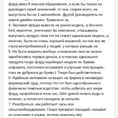
форд имел 8 классов образования, и если бы только он
руководил своей компанией, то она, скорее всего, не
выпустила бы ни 1 автомобиля. Другой руководитель по
имени джеймс казанс. Буквально за.
4
:
Заставил форда вывести на рынок модель, а без него
ford, вероятно, уничтожил бы компанию, отказываясь
выпускать продукт, пока тот не станет идеальным модель, а,
конечно, была не очень хорошей машиной, но она все же
стала востребованной у людей, у которых раньше не.
5
:
Не было машины вообще, и компания смогла начать
зарабатывать первые деньги, а в поисках идеального
продукта генри форд перебирал модели по буквам
алфавита, постоянно исправляя и улучшая конструкцию,
пока не добрался до буквы t. Генри был действительно.
6
:
Идейным человеком он вырос на ферме и ненавидел
фермерский труд, потому что тот был однообразным и
физически тяжёлым в детстве, чтобы избегать его генри
форд, проработав в поле час, Шёл домой попить воды и
исчезал, а потом его находили за попытки.
7
:
Разобраться, как работают часы или
сельхозоборудование. Генри презирал лошадей, называя
их опасными и злыми, молоко казалось ему