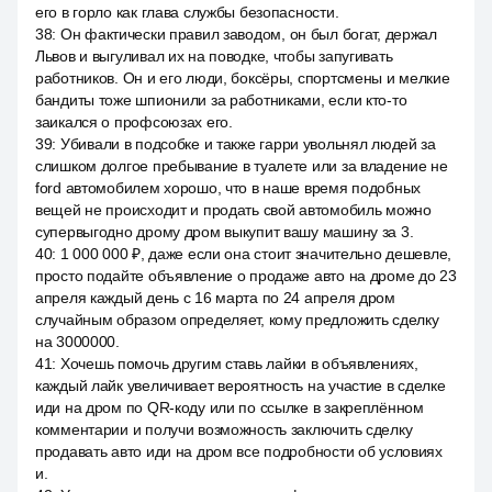
его в горло как глава службы безопасности.
38
:
Он фактически правил заводом, он был богат, держал
Львов и выгуливал их на поводке, чтобы запугивать
работников. Он и его люди, боксёры, спортсмены и мелкие
бандиты тоже шпионили за работниками, если кто-то
заикался о профсоюзах его.
39
:
Убивали в подсобке и также гарри увольнял людей за
слишком долгое пребывание в туалете или за владение не
ford автомобилем хорошо, что в наше время подобных
вещей не происходит и продать свой автомобиль можно
супервыгодно дрому дром выкупит вашу машину за 3.
40
:
1 000 000 ₽, даже если она стоит значительно дешевле,
просто подайте объявление о продаже авто на дроме до 23
апреля каждый день с 16 марта по 24 апреля дром
случайным образом определяет, кому предложить сделку
на 3000000.
41
:
Хочешь помочь другим ставь лайки в объявлениях,
каждый лайк увеличивает вероятность на участие в сделке
иди на дром по QR-коду или по ссылке в закреплённом
комментарии и получи возможность заключить сделку
продавать авто иди на дром все подробности об условиях
и.