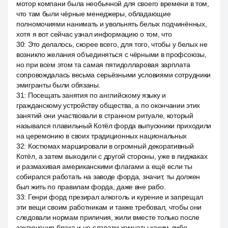
мотор компани была необычной для своего времени в том,
что там были чёрные менеджеры, обладающие
полномочиями нанимать и увольнять белых подчинённых,
хотя я вот сейчас узнал информацию о том, что
30
:
Это делалось, скорее всего, для того, чтобы у белых не
возникло желания объединяться с чёрными в профсоюзы,
но при всем этом та самая пятидолларовая зарплата
сопровождалась весьма серьёзными условиями сотрудники
эмигранты были обязаны.
31
:
Посещать занятия по английскому языку и
гражданскому устройству общества, а по окончании этих
занятий они участвовали в странном ритуале, который
назывался плавильный Котёл форда выпускники приходили
на церемонию в своих традиционных национальных
32
:
Костюмах маршировали в огромный декоративный
Котёл, а затем выходили с другой стороны, уже в пиджаках
и размахивая американскими флагами а ещё если ты
собирался работать на заводе форда, значит, ты должен
был жить по правилам форда, даже вне рабо.
33
:
Генри форд презирал алкоголь и курение и запрещал
эти вещи своим работникам и также требовал, чтобы они
следовали нормам приличия, жили вместе только после
заключения брака и не сдавали комнаты каким-либо