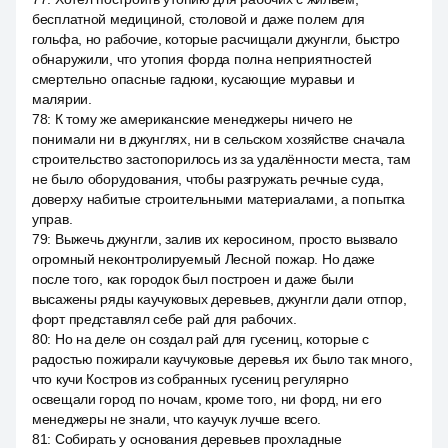
бесплатной медициной, столовой и даже полем для
гольфа, но рабочие, которые расчищали джунгли, быстро
обнаружили, что утопия форда полна неприятностей
смертельно опасные гадюки, кусающие муравьи и
малярии.
78
:
К тому же американские менеджеры ничего не
понимали ни в джунглях, ни в сельском хозяйстве сначала
строительство застопорилось из за удалённости места, там
не было оборудования, чтобы разгружать речные суда,
доверху набитые строительными материалами, а попытка
управ.
79
:
Выжечь джунгли, залив их керосином, просто вызвало
огромный неконтролируемый Лесной пожар. Но даже
после того, как городок был построен и даже были
высажены ряды каучуковых деревьев, джунгли дали отпор,
форт представлял себе рай для рабочих.
80
:
Но на деле он создал рай для гусениц, которые с
радостью пожирали каучуковые деревья их было так много,
что кучи Костров из собранных гусениц регулярно
освещали город по ночам, кроме того, ни форд, ни его
менеджеры не знали, что каучук лучше всего.
81
:
Собирать у основания деревьев прохладные