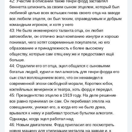
42
:
Участие в описании также генри форд заставлял
беннетта шпионить за своим сыном этцелем, который был
любимой целью всех вспышек гнева своего отца на заводе
все любили этцеля, он был тихим, справедливым и добрым
командным игроком, и хотя у него
43
:
Не было инженерного таланта отца, он любил
автомобили, он отлично знал компанию изнутри и хорошо
понимал, чего хотят современные покупатели, но его
образование и принадлежность к более высокому
обществу, которые сам отец ему же и предоставил ещё
больше.
44
:
Отдалили его от отца, эцел общался с сыновьями
богатых людей, курил и пил алкоголь для генри форда его
сын стал воплощением всего, что он ненавидел в
современной эпохи свободной морали, Коротких юбок,
коктейльных вечеринок и театра, хоть форд и передал.
45
:
Президентство этцелю в 1919 году. На деле решение
все равно принимал он сам. Он перебивал этелла на
совещаниях, унижал его, а когда его не было дома,
врывался к нему и разбивал тростью бутылки алкоголя.
Однажды, когда эцел работал над
46
:
Новым двигателем. Форд пригласил его посмотреть
новую машину для утилизации металла на заводе и, к