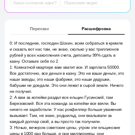
Какая основная идея?
Перескажи видео
Пересказ
Расшифровка
0
:
И последнее, господин Шохин, всем собраться в кремле
и сказать вот нас там, не знаю, сколько у вас триллионов
рублей у всех накопления счета, депозиты 99% сдать в
казну. Оставьте себе по 2.
1
:
Комнатной квартире вам хватит все. И зарплата 50000.
Все достаточно, все деньги в казну. Это не ваши деньги, это
наши заводы, это наши фабрики, это наши дедушки,
бабушки не доедали. Это они лежат в сырой земле. Ничего
не получил.
2
:
А вам за копейки раздал все ельцин Гусинский, там
Березовский. Вся эта команда за копейки все взяли. Вы
ничего не заработали. У нас рокфеллер больше уважения
вызывает. Там, не знаю, родшильд, они вкалывали за
каждый доллар свой, а вы просто так получили.
3
:
Ночью, вечером советские цены, утром эти ельцинские
цены в 1000 раз больше, и они миллионеры, они