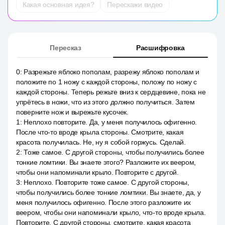
Какая основная идея?
Перескажи видео
Пересказ
Расшифровка
0
:
Разрежьте яблоко пополам, разрежу яблоко пополам и
положите по 1 ножу с каждой стороны, положу по ножу с
каждой стороны. Теперь режьте вниз к сердцевине, пока не
упрётесь в ножи, что из этого должно получиться. Затем
поверните нож и вырежьте кусочек.
1
:
Неплохо повторите. Да, у меня получилось офигенно.
После что-то вроде крыла стороны. Смотрите, какая
красота получилась. Не, ну я собой горжусь. Сделай.
2
:
Тоже самое. С другой стороны, чтобы получились более
тонкие ломтики. Вы знаете этого? Разложите их веером,
чтобы они напоминали крыло. Повторите с другой.
3
:
Неплохо. Повторите тоже самое. С другой стороны,
чтобы получились более тонкие ломтики. Вы знаете, да, у
меня получилось офигенно. После этого разложите их
веером, чтобы они напоминали крыло, что-то вроде крыла.
Повторите. С другой стороны, смотрите, какая красота