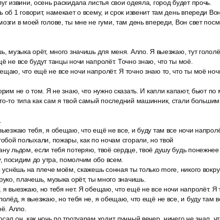
уг извини, осень раскидала листья свои одеяла, город будет прочь.
 об 1 говорит, намекает о всему, и срок извенит там день впереди Вон
озги в моей голове, ты мне не гуми, там день впереди, Вон свет посм
ь, музыка орёт, много значишь для меня. Алло. Я выезжаю, тут гололё
ё не все будут танцы ночи напролёт. Точно знаю, что ты моё.
щаю, что ещё не все ночи напролёт. Я точно знаю то, что ты моё ночь
орим не о том. Я не знаю, что нужно сказать. И капли капают, бьют по
то-то типа как сам я твой самый последний машинник, стали большими
.
выезжаю тебя, я обещаю, что ещё не все, и буду там все ночи напролёт
тобой полыхали, пожары, как по ночам сгорали, но твой
ну льдом, если тебя потеряю, твоё сердце, твоё душу будь понежнее 
 посидим до утра, помолчим обо всем.
ы уснёшь на плече моём, скажешь сонная ты только more, никого вокру
руко, плачешь, музыка орёт, ты много значишь.
 я выезжаю, но тебя нет. Я обещаю, что ещё не все ночи напролёт. Я 
лолёд, я выезжаю, но тебя не, я обещаю, что ещё не все, и буду там в
оё. Алло.
сал он, как ночь по тротуарам ходит лунный вечер, ничего не знал, ч