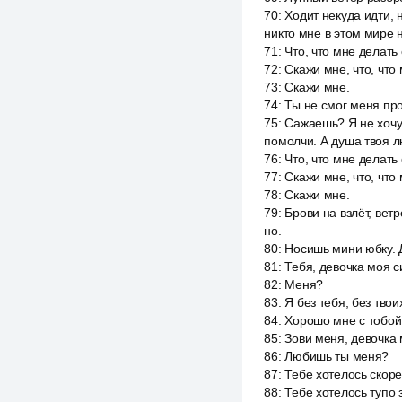
70
:
Ходит некуда идти, 
никто мне в этом мире 
71
:
Что, что мне делать
72
:
Скажи мне, что, что
73
:
Скажи мне.
74
:
Ты не смог меня про
75
:
Сажаешь? Я не хочу 
помолчи. А душа твоя л
76
:
Что, что мне делать
77
:
Скажи мне, что, что
78
:
Скажи мне.
79
:
Брови на взлёт, ветр
но.
80
:
Носишь мини юбку. Д
81
:
Тебя, девочка моя с
82
:
Меня?
83
:
Я без тебя, без тво
84
:
Хорошо мне с тобой 
85
:
Зови меня, девочка 
86
:
Любишь ты меня?
87
:
Тебе хотелось скоре
88
:
Тебе хотелось тупо 