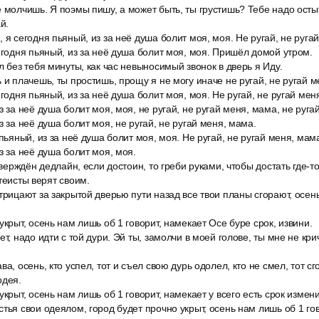
 молчишь. Я поэмы пишу, а может быть, ты грустишь? Тебе надо осты
й.
 я сегодня пьяный, из за неё душа болит моя, моя. Не ругай, не ругай
егодня пьяный, из за неё душа болит моя, моя. Пришёл домой утром.
л без тебя минуты, как час невыносимый звонок в дверь я Иду.
 и плачешь, ты простишь, прощу я не могу иначе не ругай, не ругай м
егодня пьяный, из за неё душа болит моя, моя. Не ругай, не ругай мен
з за неё душа болит моя, моя, не ругай, не ругай меня, мама, не ругай
з за неё душа болит моя, не ругай, не ругай меня, мама.
 пьяный, из за неё душа болит моя, моя. Не ругай, не ругай меня, мам
з за неё душа болит моя, моя.
утверждён дедлайн, если достоин, то греби руками, чтобы достать где-т
теисты верят своим.
трицают за закрытой дверью пути назад все твои планы сгорают, осен
укрыт, осень нам лишь об 1 говорит, намекает Осе буре срок, извини.
ет, надо идти с той дури. Эй ты, замолчи в моей голове, ты мне не кри
а, осень, кто успел, тот и съел свою дурь одолел, кто не смел, тот сг
одея.
укрыт, осень нам лишь об 1 говорит, намекает у всего есть срок измени
тья свои одеялом, город будет прочно укрыт, осень нам лишь об 1 гов