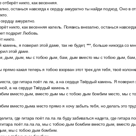
е отберёт никто, как весенняя.
апно, останься навсегда к сердцу аккуратно ты найди подход. Оно в о
икто.
 сердцу аккуратно.
берёт никто, как весенняя капель. Появись внезапно, останься навсегда
вет подарит Любовь.
т никто.
 камень, я поверил этой даме, так не будет, ***, больше никогда со мн
рил этой даме.
м, дым, дым, мы с тобою дым, бам, дым вместо мы с тобою дым, бам
 прямо какая теперь я тобою взорван этот трек для тебя, твоё колонк
места, где гитара поёт ла ла, а на сердце Твёрдый камень. Я поверил э
мной, а на сердце Твёрдый камень я.
мбим вместо дым, вместо дым мы с тобою дым бомбим место, мы с 
бим вместо дыма место прямо я хочу забыть тебя, но делать это тру
елита, где гитара поёт ла ла ла буду забиваться надета, где гитара по
е гитара поёт ла ла ла, мы с тобою дым бомбим вместо дым, вместо 
дым, мы с тобою дым бомбим.