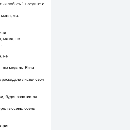
ть и побыть 1 наедине с
 меня, ма.
еня.
я, мама, не
.
а, не
о там медаль. Если
ь раскидала листья свои
чи, будет золотистая
орел в осень, осень
.
орит.