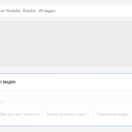
 из Youtube, Rutube, VK видео
о видео
т?
Дай краткий пересказ
Какая основная идея?
Перескажи видео