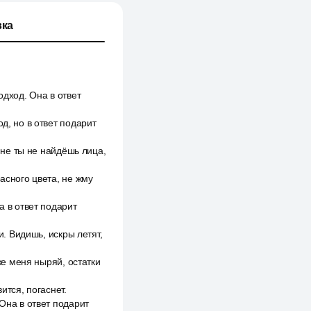
ка
одход. Она в ответ
д, но в ответ подарит
 мне ты не найдёшь лица,
асного цвета, не жму
а в ответ подарит
и. Видишь, искры летят,
же меня ныряй, остатки
ится, погаснет.
 Она в ответ подарит