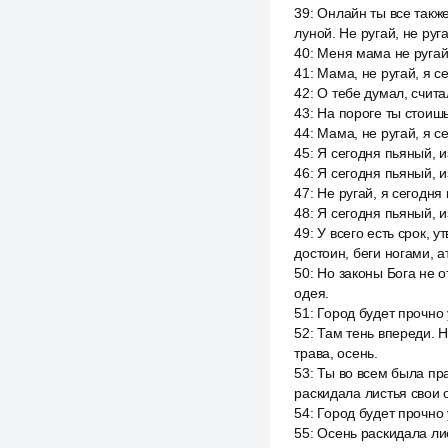
39
:
Онлайн ты все также
луной. Не ругай, не руга
40
:
Меня мама не ругай,
41
:
Мама, не ругай, я с
42
:
О тебе думал, счита
43
:
На пороге ты стоишь
44
:
Мама, не ругай, я с
45
:
Я сегодня пьяный, и
46
:
Я сегодня пьяный, и
47
:
Не ругай, я сегодня
48
:
Я сегодня пьяный, и
49
:
У всего есть срок, 
достоин, беги ногами, а
50
:
Но законы Бога не о
одея.
51
:
Город будет прочно 
52
:
Там тень впереди. Н
трава, осень.
53
:
Ты во всем была прав
раскидала листья свои 
54
:
Город будет прочно 
55
:
Осень раскидала лис