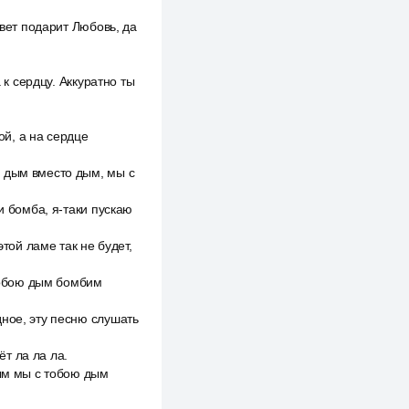
твет подарит Любовь, да
 к сердцу. Аккуратно ты
ой, а на сердце
, дым вместо дым, мы с
и бомба, я-таки пускаю
той ламе так не будет,
тобою дым бомбим
дное, эту песню слушать
ёт ла ла ла.
дым мы с тобою дым