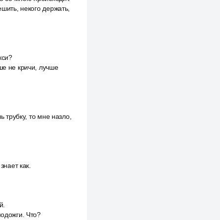
ешить, некого держать,
кси?
ше не кричи, лучше
ь трубку, то мне назло,
знает как.
й.
подожги. Что?