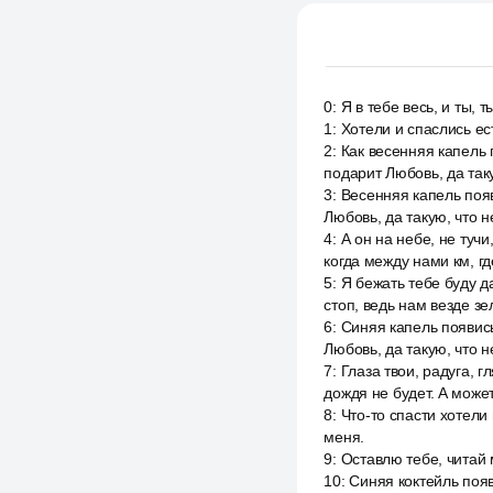
0
:
Я в тебе весь, и ты, т
1
:
Хотели и спаслись ес
2
:
Как весенняя капель 
подарит Любовь, да таку
3
:
Весенняя капель появ
Любовь, да такую, что н
4
:
А он на небе, не туч
когда между нами км, г
5
:
Я бежать тебе буду д
стоп, ведь нам везде з
6
:
Синяя капель появись
Любовь, да такую, что н
7
:
Глаза твои, радуга, г
дождя не будет. А може
8
:
Что-то спасти хотели 
меня.
9
:
Оставлю тебе, читай 
10
:
Синяя коктейль появ