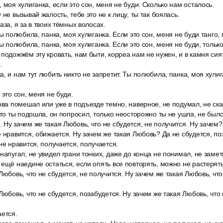
 моя хулиганка, если это сон, меня не буди. Сколько нам осталось.
 не вызывай жалость, тебе это не к лицу, ты так боялась.
аза, я за в твоих тёмных волосах.
Ты полюбила, панка, моя хулиганка. Если это сон, меня не буди танго,
Ты полюбила, панка, моя хулиганка. Если это сон, меня не буди, тольк
подожжём эту кровать, нам быти, корреа нам не нужен, и в камня си
.
, и нам тут любить никто не запретит. Ты полюбила, панка, моя хулига
 это сон, меня не буди.
ова помешал или уже в подъезде темно, наверное, не подумал, не ска
сто ты подошла, он попросил, только неосторожно ты не ушла, не было
Ну зачем же такая Любовь, что не сбудется, не получится. Ну зачем?
 нравится, обижается. Ну зачем же такая Любовь? Да не сбудется, по
не нравится, получается, получается.
напугал, не увидел грани тонких, даже до конца не понимал, не заме
ещё наедине остаться, если опять все повторять, можно не растерять
Любовь, что не сбудется, не получится. Ну зачем же такая Любовь, что
Любовь, что не сбудется, позабудется. Ну зачем же такая Любовь, что
ается.