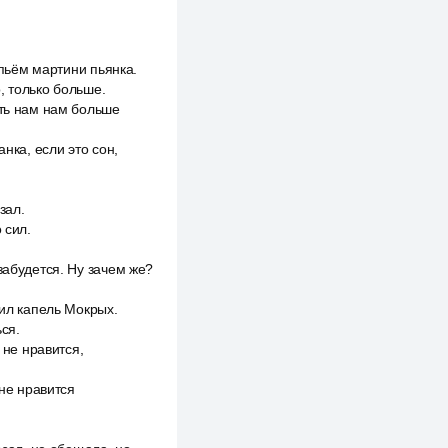
 пьём мартини пьянка.
о, только больше.
ять нам нам больше
нка, если это сон,
зал.
 сил.
забудется. Ну зачем же?
тил капель Мокрых.
ся.
 не нравится,
 не нравится