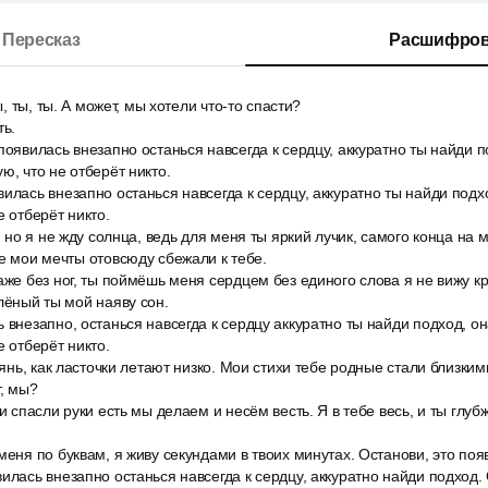
Пересказ
Расшифров
ы, ты, ты. А может, мы хотели что-то спасти?
ть.
появилась внезапно останься навсегда к сердцу, аккуратно ты найди п
ю, что не отберёт никто.
илась внезапно останься навсегда к сердцу, аккуратно ты найди подхо
е отберёт никто.
и, но я не жду солнца, ведь для меня ты яркий лучик, самого конца на
де мои мечты отовсюду сбежали к тебе.
аже без ног, ты поймёшь меня сердцем без единого слова я не вижу кр
елёный ты мой наяву сон.
 внезапно, останься навсегда к сердцу аккуратно ты найди подход, он
е отберёт никто.
лянь, как ласточки летают низко. Мои стихи тебе родные стали близким
т, мы?
и спасли руки есть мы делаем и несём весть. Я в тебе весь, и ты глуб
меня по буквам, я живу секундами в твоих минутах. Останови, это появ
илась внезапно останься навсегда к сердцу, аккуратно найди подход.