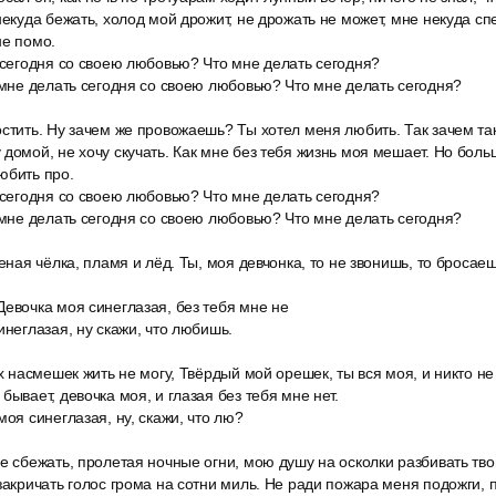
некуда бежать, холод мой дрожит, не дрожать не может, мне некуда сп
не помо.
 сегодня со своею любовью? Что мне делать сегодня?
 мне делать сегодня со своею любовью? Что мне делать сегодня?
стить. Ну зачем же провожаешь? Ты хотел меня любить. Так зачем та
домой, не хочу скучать. Как мне без тебя жизнь моя мешает. Но боль
юбить про.
 сегодня со своею любовью? Что мне делать сегодня?
 мне делать сегодня со своею любовью? Что мне делать сегодня?
еная чёлка, пламя и лёд. Ты, моя девчонка, то не звонишь, то бросаеш
евочка моя синеглазая, без тебя мне не
инеглазая, ну скажи, что любишь.
их насмешек жить не могу, Твёрдый мой орешек, ты вся моя, и никто не 
бывает, девочка моя, и глазая без тебя мне нет.
моя синеглазая, ну, скажи, что лю?
е сбежать, пролетая ночные огни, мою душу на осколки разбивать тво
закричать голос грома на сотни миль. Не ради пожара меня подожги, 