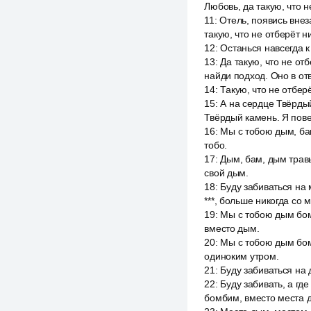
Любовь, да такую, что н
11
:
Отель, появись внез
такую, что не отберёт н
12
:
Останься навсегда к
13
:
Да такую, что не от
найди подход. Оно в от
14
:
Такую, что не отберё
15
:
А на сердце Твёрдый
Твёрдый камень. Я пове
16
:
Мы с тобою дым, ба
тобо.
17
:
Дым, бам, дым травы
свой дым.
18
:
Буду забиваться на 
***, больше никогда со 
19
:
Мы с тобою дым бо
вместо дым.
20
:
Мы с тобою дым бом
одиноким утром.
21
:
Буду забиваться на д
22
:
Буду забивать, а гд
бомбим, вместо места 