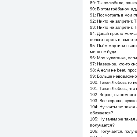
89
:
Ты полюбила, панка,
90
:
В этом грёбаном аду
91
:
Посмотреть в мои гл
92
:
Никто не запретит. 
93
:
Никто не запретит. 
94
:
Давай просто молча 
нечего терять в темноте
95
:
Пьём мартини пьянка
меня не буди.
96
:
Моя хулиганка, если
97
:
Наверное, кто-то сн
98
:
А если не beat, про
99
:
Больше невозможно. 
100
:
Такая Любовь то не
101
:
Такая Любовь, что 
102
:
Верно, ты немного 
103
:
Все хорошо, нужно 
104
:
Ну зачем же такая 
обижается?
105
:
Ну зачем же такая 
получается?
106
:
Получается, получ