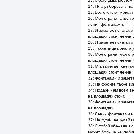
23
:
Место дым, местом,
24
:
Плачут берёзы, я на
25
:
Волю клюют мою, я н
26
:
Моя страна, а где-т
ленин фонтанами.
27
:
И заметает снегами 
площадях стает ленин 
28
:
И заметает снегами 
29
:
Также видна она, а 
30
:
Моя страна, моя стр
площадях стоит ленин 
31
:
Mia заметает снегам
площадях стоит ленин.
32
:
Фонтанами и заметае
33
:
На фронте также вид
34
:
Подари нам всем вес
на площадях стоит.
35
:
Фонтанами и замета
на площадях.
36
:
Ленин фонтанами и 
37
:
Не ругай, не ругай 
38
:
С тобой убежала в с
может, больше не любиш