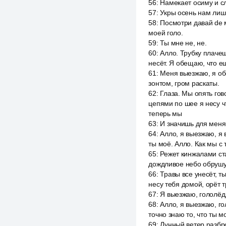
56
:
Намекает осиму и сл
57
:
Укры осень нам лишь
58
:
Посмотри давай de м
моей голо.
59
:
Ты мне не, не.
60
:
Алло. Трубку плачеш
несёт. Я обещаю, что ещ
61
:
Меня выезжаю, я обе
зонтом, гром раскаты.
62
:
Глаза. Мы опять гов
цепями по шее я несу ч
теперь мы
63
:
И значишь для меня
64
:
Алло, я выезжаю, я 
ты моё. Алло. Как мы с 
65
:
Режет кинжалами ста
дождливое небо обрушу,
66
:
Травы все унесёт, т
несу тебя домой, орёт т
67
:
Я выезжаю, гололёд,
68
:
Алло, я выезжаю, го
точно знаю то, что ты м
69
:
Лунный ветер разбро