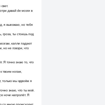
 свет.
отри давай de мозги в
д, я выезжаю, но тебя
, гроза, ты стоишь под
 мозгам, капли падают
, но не говори, что
. Я точно знаю то, что
к твоим ногам,
г, только мы вдвоём я
точно знаю, что ты моё.
се ночи напролёт. Я
то со мною происходит.