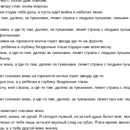
 мы с тобою дым бомбим.
 ветру стою снова морозы.
е отдам тебя дону, и пусть идёт война в небесах твоих.
о там, далеко, за туманами, лежит страна с людьми лучшими, самыми
зима, а где-то там, далеко, за туманами, лежит страна с людьми луч
фонтанами.
зима на горизонте молча горит звезда где-то на фронте.
у ребёнка в глубину бездонные глаза подари нам всем весну.
ана, а где-то там, далеко за туманами, лежит страна с людьми лучш
Фонта.
и зима, а где-то там, далеко за туманами, лежит страна с людьми л
т снегами зима на горизонте молча горит звезда где-то
на она, а у ребёнка в глубину бездонные глаза.
ну, моя страна, а где-то там, далеко за туманами, лежит страна с 
ет снегами зима, а где-то там, далеко, за туманами, лежит про нас 
заметает снегами зима.
меня, мама, не ругай. Я сегодня пьяный, из за неё душа болит моя, мо
лезах от тебя лишь остался вкусный след на губах. Я все время звон
ь, и у тебя другой вижу значок.