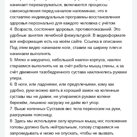
начинает перезагружаться, включаются процессы
самоисцеления перед началом напоминаю, что я
составляю индивидуальные программы восстановления
здоровья персонально для каждого человека с учётом
4
:
Возраста, состояния здоровья, противопоказаний. Это
удобные занятия лечебной физкультурой. В видеоформате
вся информация есть на моём сайте. Ссылка в описании.
Под этим видео начинаем ноги, ставим на ширину плеч и
начинаем выполнять
5
:
Мягко и аккуратно, небольшой наклон корпуса, наклон
стараемся выполнять не за счёт работы мышц спины, а за
счёт движения тазобедренного сустава наклонились руками
упира.
6
:
В ноги, или ладонями, или предплечьями, кому как
удобно, руки можно взять в хороший замок на коленные
суставы мы не давим, не упираемся руками колени
бережём, лишнюю нагрузку не даём вот упор.
7
:
Выше коленных Суставов вес тела переносим на руки,
разгружаем поясницу.
8
:
Здесь мы используем силу крупных мышц ног, положение
головы должно быть нейтральным, голову стараемся не
запрокидывать и низко не опускать, чтобы не вызвать