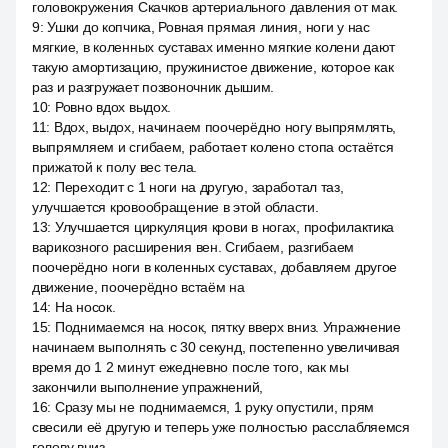
головокружения Скачков артериального давления от мак.
9
:
Ушки до копчика, Ровная прямая линия, ноги у нас
мягкие, в коленных суставах именно мягкие колени дают
такую амортизацию, пружинистое движение, которое как
раз и разгружает позвоночник дышим.
10
:
Ровно вдох выдох.
11
:
Вдох, выдох, начинаем поочерёдно ногу выпрямлять,
выпрямляем и сгибаем, работает колено стопа остаётся
прижатой к полу вес тела.
12
:
Переходит с 1 ноги на другую, заработал таз,
улучшается кровообращение в этой области.
13
:
Улучшается циркуляция крови в ногах, профилактика
варикозного расширения вен. Сгибаем, разгибаем
поочерёдно ноги в коленных суставах, добавляем другое
движение, поочерёдно встаём на
14
:
На носок.
15
:
Поднимаемся на носок, пятку вверх вниз. Упражнение
начинаем выполнять с 30 секунд, постепенно увеличивая
время до 1 2 минут ежедневно после того, как мы
закончили выполнение упражнений,
16
:
Сразу мы не поднимаемся, 1 руку опустили, прям
свесили её другую и теперь уже полностью расслабляемся
голову вниз.