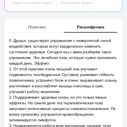
Какая основная идея?
Перескажи видео
Пересказ
Расшифровка
0
:
Друзья, существуют упражнения с невероятной силой
воздействия, которые могут кардинально изменить
состояние здоровья. Сегодня мы с вами разберём такое
упражнение. Это лечебная поза, которую нужно принимать
каждый день. Эффект.
1
:
От этой практики очень мощный она улучшает
подвижность тазобедренных Суставов, развивает гибкость
позвоночника, устраняет боли в спине, выравнивает осанку,
растягивает и расслабляет мышцы поясницы и шеи,
улучшает работу кишечника.
2
:
Поддерживает здоровье почек, но это только явные
эффекты. На самом деле эта терапевтическая поза
запускает интенсивные процессы самовосстановления. По
всему организму улучшается кровообращение,
активизируется лимфоток.
3
:
Нормализуется работа всех внутренних органов, тело