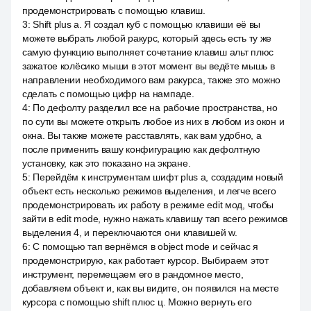
продемонстрировать с помощью клавиш.
3
:
Shift plus a. Я создал куб с помощью клавиши её вы
можете выбрать любой ракурс, который здесь есть ту же
самую функцию выполняет сочетание клавиш альт плюс
зажатое колёсико мыши в этот момент вы ведёте мышь в
направлении необходимого вам ракурса, также это можно
сделать с помощью цифр на нампаде.
4
:
По дефолту разделил все на рабочие пространства, но
по сути вы можете открыть любое из них в любом из окон и
окна. Вы также можете расставлять, как вам удобно, а
после применить вашу конфигурацию как дефолтную
установку, как это показано на экране.
5
:
Перейдём к инструментам шифт plus a, создадим новый
объект есть несколько режимов выделения, и легче всего
продемонстрировать их работу в режиме edit мод, чтобы
зайти в edit mode, нужно нажать клавишу тап всего режимов
выделения 4, и переключаются они клавишей w.
6
:
С помощью тап вернёмся в object mode и сейчас я
продемонстрирую, как работает курсор. Выбираем этот
инструмент, перемещаем его в рандомное место,
добавляем объект и, как вы видите, он появился на месте
курсора с помощью shift плюс ц. Можно вернуть его