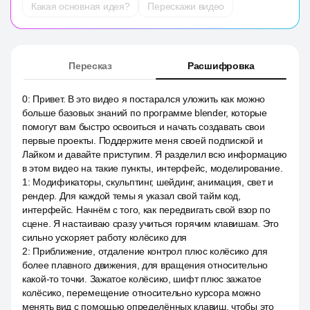
Какая основная идея?
Перескажи видео
Пересказ
Расшифровка
0
:
Привет. В это видео я постарался уложить как можно
больше базовых знаний по программе blender, которые
помогут вам быстро освоиться и начать создавать свои
первые проекты. Поддержите меня своей подпиской и
Лайком и давайте приступим. Я разделил всю информацию
в этом видео на такие пункты, интерфейс, моделирование.
1
:
Модификаторы, скульптинг, шейдинг, анимация, свет и
рендер. Для каждой темы я указал свой тайм код,
интерфейс. Начнём с того, как передвигать свой взор по
сцене. Я настаиваю сразу учиться горячим клавишам. Это
сильно ускоряет работу колёсико для
2
:
Приближение, отдаление контрол плюс колёсико для
более плавного движения, для вращения относительно
какой-то точки. Зажатое колёсико, шифт плюс зажатое
колёсико, перемещение относительно курсора можно
менять вид с помощью определённых клавиш, чтобы это