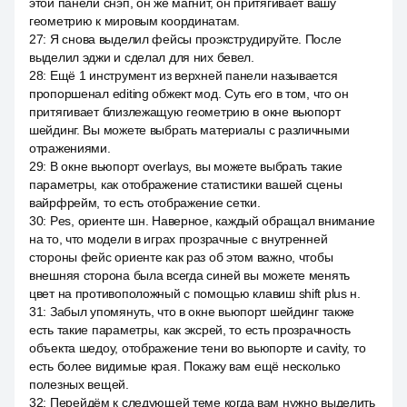
этой панели снэп, он же магнит, он притягивает вашу
геометрию к мировым координатам.
27
:
Я снова выделил фейсы проэкструдируйте. После
выделил эджи и сделал для них бевел.
28
:
Ещё 1 инструмент из верхней панели называется
пропоршенал editing обжект мод. Суть его в том, что он
притягивает близлежащую геометрию в окне вьюпорт
шейдинг. Вы можете выбрать материалы с различными
отражениями.
29
:
В окне вьюпорт overlays, вы можете выбрать такие
параметры, как отображение статистики вашей сцены
вайрфрейм, то есть отображение сетки.
30
:
Pes, ориенте шн. Наверное, каждый обращал внимание
на то, что модели в играх прозрачные с внутренней
стороны фейс ориенте как раз об этом важно, чтобы
внешняя сторона была всегда синей вы можете менять
цвет на противоположный с помощью клавиш shift plus н.
31
:
Забыл упомянуть, что в окне вьюпорт шейдинг также
есть такие параметры, как эксрей, то есть прозрачность
объекта шедоу, отображение тени во вьюпорте и cavity, то
есть более видимые края. Покажу вам ещё несколько
полезных вещей.
32
:
Перейдём к следующей теме когда вам нужно выделить