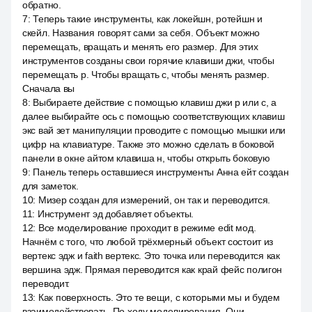
обратно.
7
:
Теперь такие инструменты, как локейшн, ротейшн и
скейл. Названия говорят сами за себя. Объект можно
перемещать, вращать и менять его размер. Для этих
инструментов созданы свои горячие клавиши джи, чтобы
перемещать р. Чтобы вращать с, чтобы менять размер.
Сначала вы
8
:
Выбираете действие с помощью клавиш джи р или с, а
далее выбирайте ось с помощью соответствующих клавиш
экс вай зет манипуляции проводите с помощью мышки или
цифр на клавиатуре. Также это можно сделать в боковой
панели в окне айтом клавиша н, чтобы открыть боковую
9
:
Панель теперь оставшиеся инструменты Анна ейт создан
для заметок.
10
:
Мизер создан для измерений, он так и переводится.
11
:
Инструмент эд добавляет объекты.
12
:
Все моделирование проходит в режиме edit мод.
Начнём с того, что любой трёхмерный объект состоит из
вертекс эдж и faith вертекс. Это точка или переводится как
вершина эдж. Прямая переводится как край фейс полигон
переводит.
13
:
Как поверхность. Это те вещи, с которыми мы и будем
взаимодействовать. По ходу моделирования. Они