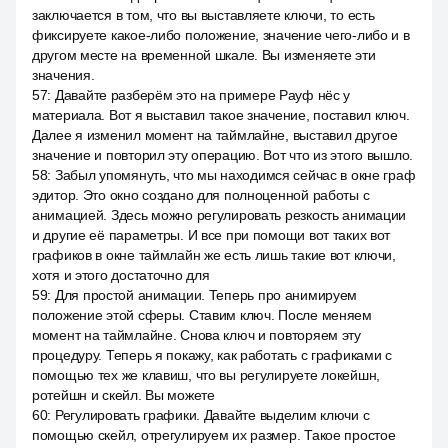
заключается в том, что вы выставляете ключи, то есть
фиксируете какое-либо положение, значение чего-либо и в
другом месте на временной шкале. Вы изменяете эти
значения.
57
:
Давайте разберём это на примере Рауф нёс у
материала. Вот я выставил такое значение, поставил ключ.
Далее я изменил момент на таймлайне, выставил другое
значение и повторил эту операцию. Вот что из этого вышло.
58
:
Забыл упомянуть, что мы находимся сейчас в окне граф
эдитор. Это окно создано для полноценной работы с
анимацией. Здесь можно регулировать резкость анимации
и другие её параметры. И все при помощи вот таких вот
графиков в окне таймлайн же есть лишь такие вот ключи,
хотя и этого достаточно для
59
:
Для простой анимации. Теперь про анимируем
положение этой сферы. Ставим ключ. После меняем
момент на таймлайне. Снова ключ и повторяем эту
процедуру. Теперь я покажу, как работать с графиками с
помощью тех же клавиш, что вы регулируете локейшн,
ротейшн и скейл. Вы можете
60
:
Регулировать графики. Давайте выделим ключи с
помощью скейл, отрегулируем их размер. Такое простое