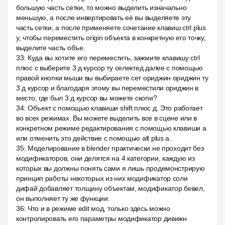
большую часть сетки, то можно выделить изначально
меньшую, а после инвертировать её вы выделяете эту
часть сетки, а после применяете сочетание клавиш ctrl plus
y, чтобы переместить origin объекта в конкретную его точку,
выделите часть объе.
33
:
Куда вы хотите его переместить, зажмите клавишу ctrl
плюс с выберите 3 д курсор ту селектед далее с помощью
правой кнопки мыши вы выбираете сет ориджин ориджин ту
3 д курсор и благодаря этому вы переместили ориджин в
место, где был 3 д курсор вы можете скопи?
34
:
Объект с помощью клавиши shift плюс д. Это работает
во всех режимах. Вы можете выделить все в сцене или в
конкретном режиме редактирования с помощью клавиши a
или отменить это действие с помощью alt plus a.
35
:
Моделирование в blender практически не проходит без
модификаторов, они делятся на 4 категории, каждую из
которых вы должны понять сами я лишь продемонстрирую
принцип работы некоторых из них модификатор соли
дифай добавляет толщину объектам, модификатор бевел,
он выполняет ту же функции.
36
:
Что и в режиме edit мод, только здесь можно
контролировать его параметры модификатор дивижн