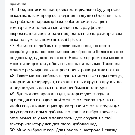
времени.
46
:
Шейдинг или же настройка материалов я буду просто
показывать вам процесс создания, попутно объясняя, как
все работает параметр base color отвечает за цвет
текстуры, металлик за металличность рауфе это
шероховатость или отражение, остальные параметры вам
пока не нужны с помощью shift plus a.
47
:
Вы можете добавлять различные ноды, но секер
создаёт узор на основе смешения чёрного и белого цветов
по дефолту, однако на основе Нода калор ремп вы можете
менять эти цвета и добавлять дополнительные. Также вы
можете регулировать контрастность границы этих цветов.
48
:
Также можно добавлять дополнительные ноды текстур,
которые их генерируют, накладывать их друг на друга и по
итогу получать довольно-таки необычные текстуры.
49
:
Здесь я скопировал ноды, которые уже создал и
присоединил их в дисплейсмент это я сделал для того,
чтобы создать имитацию трехмерности этой текстуры для
регулировки силы я добавил not math и выбрал power на
этом моменте у меня появилась идея создать из этой
текстуры текстуру лав для этого, добавил нод.
50
:
Микс выбрал калор. Для начала я настроил 1 связку