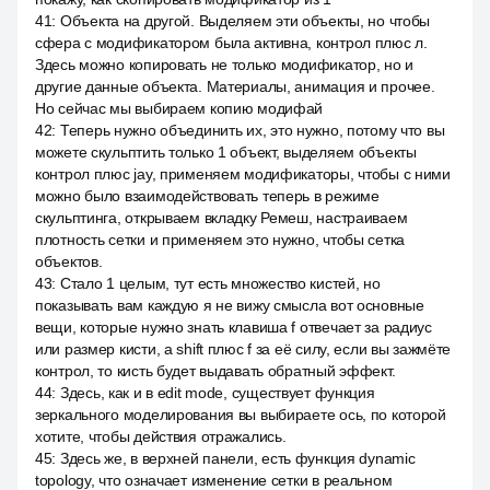
41
:
Объекта на другой. Выделяем эти объекты, но чтобы
сфера с модификатором была активна, контрол плюс л.
Здесь можно копировать не только модификатор, но и
другие данные объекта. Материалы, анимация и прочее.
Но сейчас мы выбираем копию модифай
42
:
Теперь нужно объединить их, это нужно, потому что вы
можете скульптить только 1 объект, выделяем объекты
контрол плюс jay, применяем модификаторы, чтобы с ними
можно было взаимодействовать теперь в режиме
скульптинга, открываем вкладку Ремеш, настраиваем
плотность сетки и применяем это нужно, чтобы сетка
объектов.
43
:
Стало 1 целым, тут есть множество кистей, но
показывать вам каждую я не вижу смысла вот основные
вещи, которые нужно знать клавиша f отвечает за радиус
или размер кисти, а shift плюс f за её силу, если вы зажмёте
контрол, то кисть будет выдавать обратный эффект.
44
:
Здесь, как и в edit mode, существует функция
зеркального моделирования вы выбираете ось, по которой
хотите, чтобы действия отражались.
45
:
Здесь же, в верхней панели, есть функция dynamic
topology, что означает изменение сетки в реальном