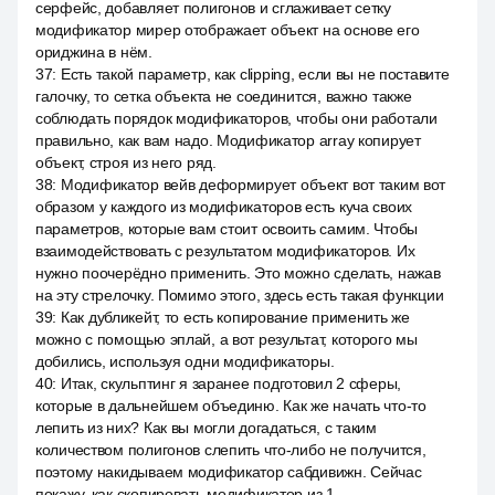
серфейс, добавляет полигонов и сглаживает сетку
модификатор мирер отображает объект на основе его
ориджина в нём.
37
:
Есть такой параметр, как clipping, если вы не поставите
галочку, то сетка объекта не соединится, важно также
соблюдать порядок модификаторов, чтобы они работали
правильно, как вам надо. Модификатор array копирует
объект, строя из него ряд.
38
:
Модификатор вейв деформирует объект вот таким вот
образом у каждого из модификаторов есть куча своих
параметров, которые вам стоит освоить самим. Чтобы
взаимодействовать с результатом модификаторов. Их
нужно поочерёдно применить. Это можно сделать, нажав
на эту стрелочку. Помимо этого, здесь есть такая функции
39
:
Как дубликейт, то есть копирование применить же
можно с помощью эплай, а вот результат, которого мы
добились, используя одни модификаторы.
40
:
Итак, скульптинг я заранее подготовил 2 сферы,
которые в дальнейшем объединю. Как же начать что-то
лепить из них? Как вы могли догадаться, с таким
количеством полигонов слепить что-либо не получится,
поэтому накидываем модификатор сабдивижн. Сейчас
покажу, как скопировать модификатор из 1