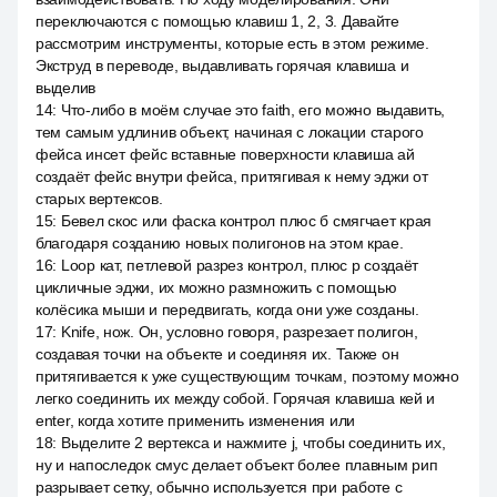
переключаются с помощью клавиш 1, 2, 3. Давайте
рассмотрим инструменты, которые есть в этом режиме.
Экструд в переводе, выдавливать горячая клавиша и
выделив
14
:
Что-либо в моём случае это faith, его можно выдавить,
тем самым удлинив объект, начиная с локации старого
фейса инсет фейс вставные поверхности клавиша ай
создаёт фейс внутри фейса, притягивая к нему эджи от
старых вертексов.
15
:
Бевел скос или фаска контрол плюс б смягчает края
благодаря созданию новых полигонов на этом крае.
16
:
Loop кат, петлевой разрез контрол, плюс р создаёт
цикличные эджи, их можно размножить с помощью
колёсика мыши и передвигать, когда они уже созданы.
17
:
Knife, нож. Он, условно говоря, разрезает полигон,
создавая точки на объекте и соединяя их. Также он
притягивается к уже существующим точкам, поэтому можно
легко соединить их между собой. Горячая клавиша кей и
enter, когда хотите применить изменения или
18
:
Выделите 2 вертекса и нажмите j, чтобы соединить их,
ну и напоследок смус делает объект более плавным рип
разрывает сетку, обычно используется при работе с