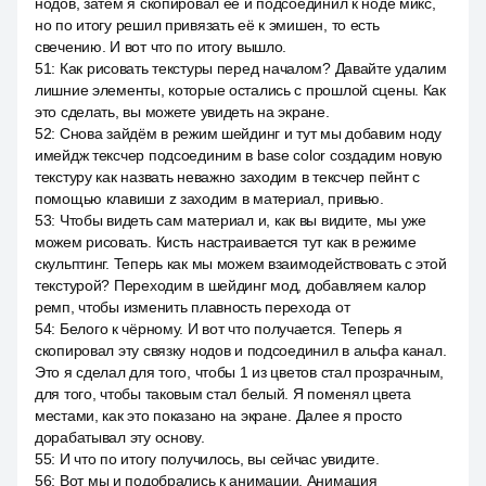
нодов, затем я скопировал её и подсоединил к ноде микс,
но по итогу решил привязать её к эмишен, то есть
свечению. И вот что по итогу вышло.
51
:
Как рисовать текстуры перед началом? Давайте удалим
лишние элементы, которые остались с прошлой сцены. Как
это сделать, вы можете увидеть на экране.
52
:
Снова зайдём в режим шейдинг и тут мы добавим ноду
имейдж тексчер подсоединим в base color создадим новую
текстуру как назвать неважно заходим в тексчер пейнт с
помощью клавиши z заходим в материал, привью.
53
:
Чтобы видеть сам материал и, как вы видите, мы уже
можем рисовать. Кисть настраивается тут как в режиме
скульптинг. Теперь как мы можем взаимодействовать с этой
текстурой? Переходим в шейдинг мод, добавляем калор
ремп, чтобы изменить плавность перехода от
54
:
Белого к чёрному. И вот что получается. Теперь я
скопировал эту связку нодов и подсоединил в альфа канал.
Это я сделал для того, чтобы 1 из цветов стал прозрачным,
для того, чтобы таковым стал белый. Я поменял цвета
местами, как это показано на экране. Далее я просто
дорабатывал эту основу.
55
:
И что по итогу получилось, вы сейчас увидите.
56
:
Вот мы и подобрались к анимации. Анимация