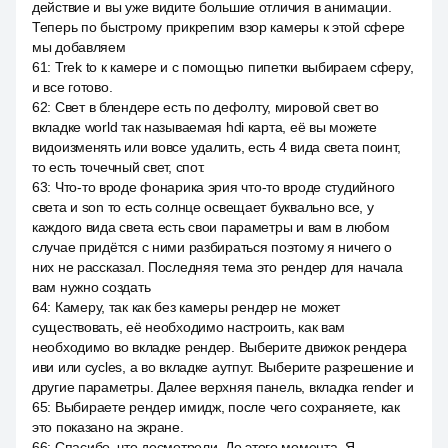
действие и вы уже видите большие отличия в анимации.
Теперь по быстрому прикрепим взор камеры к этой сфере
мы добавляем
61
:
Trek to к камере и с помощью пипетки выбираем сферу,
и все готово.
62
:
Свет в блендере есть по дефолту, мировой свет во
вкладке world так называемая hdi карта, её вы можете
видоизменять или вовсе удалить, есть 4 вида света поинт,
то есть точечный свет, спот.
63
:
Что-то вроде фонарика эрия что-то вроде студийного
света и son то есть солнце освещает буквально все, у
каждого вида света есть свои параметры и вам в любом
случае придётся с ними разбираться поэтому я ничего о
них не рассказал. Последняя тема это рендер для начала
вам нужно создать
64
:
Камеру, так как без камеры рендер не может
существовать, её необходимо настроить, как вам
необходимо во вкладке рендер. Выберите движок рендера
иви или cycles, а во вкладке аутпут. Выберите разрешение и
другие параметры. Далее верхняя панель, вкладка render и
65
:
Выбираете рендер имидж, после чего сохраняете, как
это показано на экране.
66
:
Спасибо, что досмотрели. До этого момента. Я