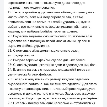
вертексами того, что я показал уже достаточно для
полноценного моделирования.
19
:
Теперь давайте доделаем этот объект, попутно узнав
много нового, пока мы моделировали это, в сетке
появились лишние элементы чтобы удалить их, нужно
выбрать все полигоны с помощью клавиши эй, нажать
клавишу м и выбрать budistas, если вы хотите.
20
:
Выделить зацикленную часть сетки, то зажмите alt и
выделите её с помощью левой кнопки мыши. Далее я
выделил фейсы, удалил их.
21
:
С помощью alt выделил зацикленные эджи,
экстрадировал их.
22
:
Выбрал верхние фейсы, сделал для них бевел.
23
:
Снова выделил цикличные эджи и сделал для них бвл.
24
:
Влияние на ось z с помощью клавиш shift плюс z я
увеличил скейл этих фейсов.
25
:
Теперь я хочу изменить размер каждого отдельно
выделенного полигона. Как же мне это сделать? Для этого
я захожу в трансформ пивот поинт, выбираю индивидуал
оридженс и делаю то, чего я и хотел. Здесь есть и другие
режимы, но будет лучше, если впоследствии вы разберёте.
26
:
Них сами покажу вам ещё несколько инструментов из