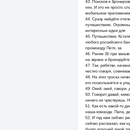
43
:
Поисков и брониров
них. И это не просто с
мобильном приложении.
44
:
Сразу найдёте отел
путешествиях. Огромны
интересные идеи для
45
:
Путешествии. Кстати
любого российского бан
промокоду Петя, за
46
:
Ранее 26 при заказе
на экране и бронируйте
47
:
Так, ребятки, начин
честно говоря, сомневаю
48
:
На этих тросах ниче
кто поскользнётся и упа
49
:
Окей, окей, говори,
50
:
Говорит давай, камон
ничего не чувствуешь. Н
51
:
Как есть какой-то ди
наша команда. Папа, дев
52
:
И гид нам сейчас ра
сейчас рассказал, как н
будет хороший такой тр