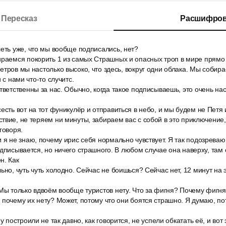
Пересказ
Расшифров
еть уже, что мы вообще подписались, нет?
ираемся покорить 1 из самых Страшных и опасных троп в мире прямо 
етров мы настолько высоко, что здесь, вокруг одни облака. Мы собир
 с нами что-то случитс.
тветственны за нас. Обычно, когда такое подписываешь, это очень на
сть вот на тот фуникулёр и отправиться в небо, и мы будем не Петя и 
твие, не теряем ни минуты, забираем вас с собой в это приключение,
говоря.
 я не знаю, почему ирис себя нормально чувствует. Я так подозреваю
одписывается, но ничего страшного. В любом случае она наверху, там 
н. Как
ьно, чуть чуть холодно. Сейчас не боишься? Сейчас нет, 12 минут на 
Мы только вдвоём вообще туристов нету. Что за фигня? Почему фигня
 почему их нету? Может, потому что они боятся страшно. Я думаю, по
у построили не так давно, как говорится, не успели обкатать её, и вот 