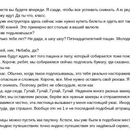
месте вы будете впереди. Я сзади, чтобы все успевать снимать. А ю ре
ку идут. Да ты что, класс.
уже инструктора здесь сейчас нам нужно купить билеты и одеть вот т
 780 юаней. Это примерно вот столько в вашей валюте.
тоже подымаешься?
лько тебе лет? Не дада, а шоу шоу? Пятнадцатилетний пацан. Молоде
ей, них, Небаба, да?
ама будут ждать вот того пацана и папу, который собирается тоже поко
 Короче, ребят, мы собираемся сейчас подписать бумагу, где сказано,
оры не
нас. Обычно, когда такое подписываешь, это тебя реально насторажива
опасным и сложным. Короче, все. Мне нужно оставить свой рюкзак. Я
 снимать. Поэтому, ребят, не обессудьте, если как
а, иди сюда. Гулай, Гулай, Гулай, Гулай. Наденем много разных камер
ребят, мы оставляем рюкзак, берём все нужные камеры и отправляемся
авимся честно, эта лестница вызывает у меня настоящий ужас. Иногд
туда, где страшно. Вообще это не 1 и не последний подобный аттракци
ницы можно пустить как паутину. Кстати, мы уже были в подобном мест
яндекс путешествиях точно яндекс путешествия это надёжный сервис