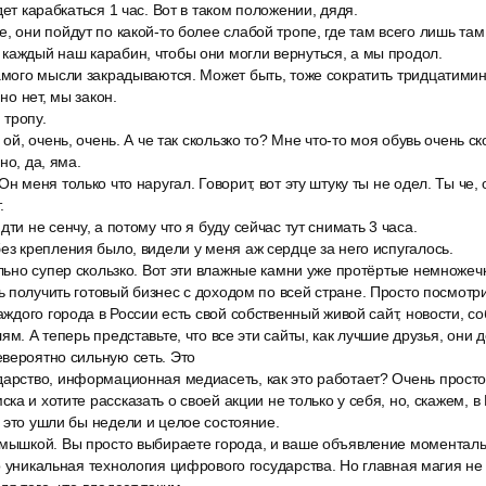
дет карабкаться 1 час. Вот в таком положении, дядя.
, они пойдут по какой-то более слабой тропе, где там всего лишь там 
каждый наш карабин, чтобы они могли вернуться, а мы продол.
самого мысли закрадываются. Может быть, тоже сократить тридцатими
 но нет, мы закон.
тропу.
 ой, очень, очень. А че так скользко то? Мне что-то моя обувь очень с
но, да, яма.
Он меня только что наругал. Говорит, вот эту штуку ты не одел. Ты че
.
ти не сенчу, а потому что я буду сейчас тут снимать 3 часа.
ез крепления было, видели у меня аж сердце за него испугалось.
ально супер скользко. Вот эти влажные камни уже протёртые немножечко
 получить готовый бизнес с доходом по всей стране. Просто посмотри
каждого города в России есть свой собственный живой сайт, новости, с
ям. А теперь представьте, что все эти сайты, как лучшие друзья, они д
вероятно сильную сеть. Это
дарство, информационная медиасеть, как это работает? Очень просто
а и хотите рассказать о своей акции не только у себя, но, скажем, в
 это ушли бы недели и целое состояние.
 мышкой. Вы просто выбираете города, и ваше объявление моменталь
о уникальная технология цифрового государства. Но главная магия не д