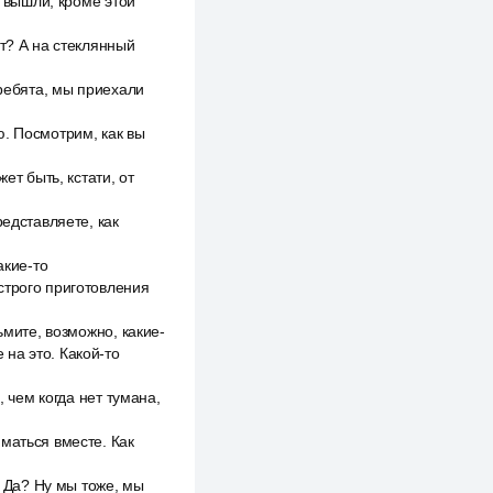
е вышли, кроме этой
т? А на стеклянный
 ребята, мы приехали
аю. Посмотрим, как вы
ет быть, кстати, от
редставляете, как
акие-то
строго приготовления
ьмите, возможно, какие-
 на это. Какой-то
, чем когда нет тумана,
маться вместе. Как
. Да? Ну мы тоже, мы