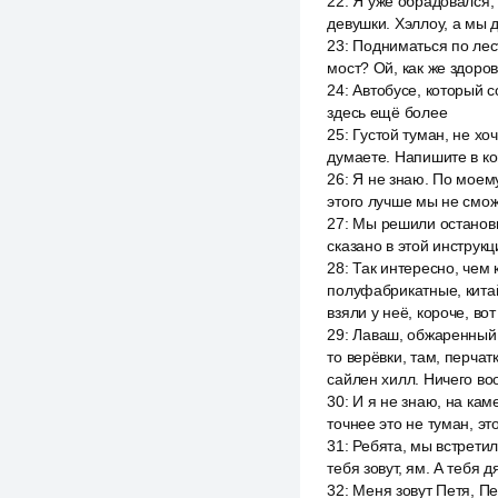
22
:
Я уже обрадовался, 
девушки. Хэллоу, а мы 
23
:
Подниматься по лест
мост? Ой, как же здоро
24
:
Автобусе, который с
здесь ещё более
25
:
Густой туман, не хоч
думаете. Напишите в к
26
:
Я не знаю. По моему
этого лучше мы не смож
27
:
Мы решили остановит
сказано в этой инструкц
28
:
Так интересно, чем 
полуфабрикатные, китай
взяли у неё, короче, вот
29
:
Лаваш, обжаренный с
то верёвки, там, перчат
сайлен хилл. Ничего во
30
:
И я не знаю, на кам
точнее это не туман, эт
31
:
Ребята, мы встретил
тебя зовут, ям. А тебя 
32
:
Меня зовут Петя, Пе