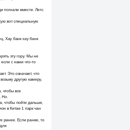
ди погнали вместе. Летс
акую вот специальную
ц. Хау банк хау банк
рять эту гору. Мы не
 если с нами что-то
ет. Это означает, что
 возьму другую камеру,
, чтобы все
. Но.
а, чтобы пойти дальше,
он в Китае 1 парк чан
е ранее. Если ранее, то
 для