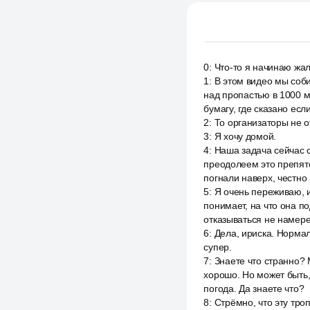
0
:
Что-то я начинаю жал
1
:
В этом видео мы соб
над пропастью в 1000 м
бумагу, где сказано если
2
:
То организаторы не о
3
:
Я хочу домой.
4
:
Наша задача сейчас се
преодолеем это препятс
погнали наверх, честно 
5
:
Я очень переживаю, и
понимает, на что она п
отказываться не намере
6
:
Дела, ириска. Нормал
супер.
7
:
Знаете что странно? 
хорошо. Но может быть,
погода. Да знаете что?
8
:
Стрёмно, что эту троп