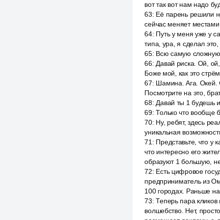
вот так вот нам надо бу
63
:
Её парень решили не
сейчас меняет местами 
64
:
Путь у меня уже у 
типа, ура, я сделал это,
65
:
Всю самую сложную 
66
:
Давай риска. Ой, ой,
Боже мой, как это стрём
67
:
Шамина. Ага. Окей. 
Посмотрите на это, брат
68
:
Давай ты 1 будешь ид
69
:
Только что вообще б
70
:
Ну, ребят, здесь ре
уникальная возможность
71
:
Представьте, что у 
что интересно его жител
образуют 1 большую, не
72
:
Есть цифровое госу
предприниматель из Омск
100 городах. Раньше на
73
:
Теперь пара кликов
волшебство. Нет, прост