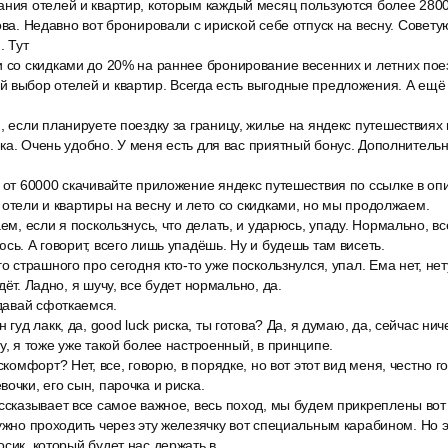
ания отелей и квартир, которым каждый месяц пользуются более 2800
лова. Недавно вот бронировали с ириской себе отпуск на весну. Совету
 Тут
и со скидками до 20% на раннее бронирование весенних и летних пое
й выбор отелей и квартир. Всегда есть выгодные предложения. А ещё
, если планируете поездку за границу, жилье на яндекс путешествиях
ка. Очень удобно. У меня есть для вас приятный бонус. Дополнительн
 от 60000 скачивайте приложение яндекс путешествия по ссылке в оп
 отели и квартиры на весну и лето со скидками, но мы продолжаем.
аем, если я поскользнусь, что делать, и ударюсь, упаду. Нормально, вс
сь. А говорит, всего лишь упадёшь. Ну и будешь там висеть.
го страшного про сегодня кто-то уже поскользнулся, упал. Ема нет, не
дёт. Ладно, я шучу, все будет нормально, да.
 давай сфоткаемся.
 гуд лакк, да, good luck риска, ты готова? Да, я думаю, да, сейчас нич
у, я тоже уже такой более настроенный, в принципе.
скомфорт? Нет, все, говорю, в порядке, но вот этот вид меня, честно г
очки, его сын, парочка и риска.
ссказывает все самое важное, весь поход, мы будем прикреплены вот 
ужно проходить через эту железячку вот специальным карабином. Но эт
осик, который будет нас держать в