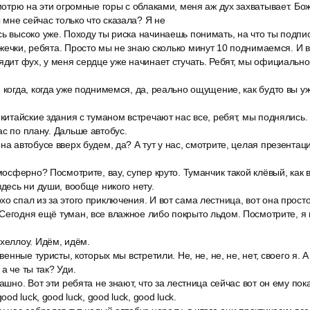
смотрю на эти огромные горы с облаками, меня аж дух захватывает. Бо
мне сейчас только что сказала? Я не
ь высоко уже. Походу ты риска начинаешь понимать, на что ты подпи
ечки, ребята. Просто мы не знаю сколько минут 10 поднимаемся. И вот
ядит фух, у меня сердце уже начинает стучать. Ребят, мы официально
 когда, когда уже поднимемся, да, реально ощущение, как будто вы у
 китайские здания с туманом встречают нас все, ребят, мы поднялись.
ас по плану. Дальше автобус.
на автобусе вверх будем, да? А тут у нас, смотрите, целая презентац
тмосферно? Посмотрите, вау, супер круто. Туманчик такой клёвый, как в
здесь ни души, вообще никого нету.
о спал из за этого приключения. И вот сама лестница, вот она просто
Сегодня ещё туман, все влажное либо покрыто льдом. Посмотрите, я
хеллоу. Идём, идём.
твенные туристы, которых мы встретили. Не, не, не, не, нет, своего я. А
а че ты так? Уди.
рашно. Вот эти ребята не знают, что за лестница сейчас вот он ему пок
ood luck, good luck, good luck, good luck.