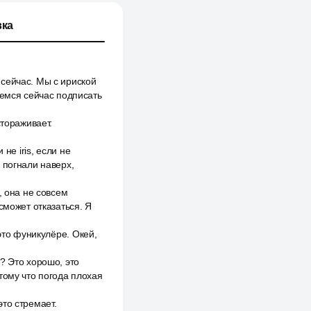
ка
сейчас. Мы с ириской
аемся сейчас подписать
стораживает.
не iris, если не
 погнали наверх,
, она не совсем
сможет отказаться. Я
это фуникулёре. Окей,
? Это хорошо, это
тому что погода плохая
это стремает.