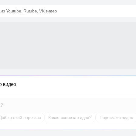
 из Youtube, Rutube, VK видео
о видео
т?
Дай краткий пересказ
Какая основная идея?
Перескажи видео