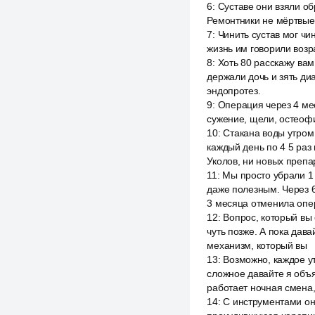
6
:
Суставе они взяли об
Ремонтники не мёртвые
7
:
Чинить сустав мог чи
жизнь им говорили возр
8
:
Хоть 80 расскажу вам
держали дочь и зять ди
эндопротез.
9
:
Операция через 4 мес
сужение, щели, остеофи
10
:
Стакана воды утром
каждый день по 4 5 раз
Уколов, ни новых препа
11
:
Мы просто убрали 1 
даже полезным. Через 6
3 месяца отменила опер
12
:
Вопрос, который вы 
чуть позже. А пока дава
механизм, который вы
13
:
Возможно, каждое у
сложное давайте я объяс
работает ночная смена,
14
:
С инструментами он