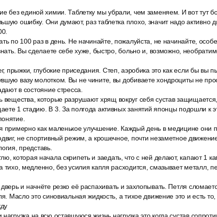
ие без единой химии. Таблетку мы убрали, чем заменяем. И вот тут 
ьшую ошибку. Они думают, раз таблетка плохо, значит надо активно д
00.
ть по 100 раз в день. Не начинайте, пожалуйста, не начинайте, особе
 знать. Вы сделаете себе хуже, быстро, больно и, возможно, необратим
ег, прыжки, глубокие приседания. Степ, аэробика это как если бы вы п
вшую вазу молотком. Вы не чините, вы добиваете хондроциты не про
адают в состояние стресса.
 вещества, которые разрушают хрящ вокруг себя сустав защищается, 
ете 1 стадию. В 3. За полгода активных занятий японцы подошли к э
понятие.
я примерно как маленькое улучшение. Каждый день в медицине они 
одвиг, не спортивный режим, а крошечное, почти незаметное движение
логия, представь.
ю, которая начала скрипеть и заедать, что с ней делают, капают 1 к
а тихо, медленно, без усилия капля расходится, смазывает металл, пе
дверь и начнёте резко её распахивать и захлопывать. Петля сломает
ля. Масло это синовиальная жидкость, а тихое движение это и есть то,
жду
нагрузка на всю оставшуюся жизнь нагрузка это когда сустав сопротив