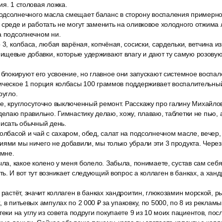
ия. 1 столовая ложка.
дсолнечного масла смещает баланс в сторону воспаления примерно
 среде и работать не могут заменить на оливковое холодного отжима 
а подсолнечном ни.
 3, колбаса, любая варёная, копчёная, сосиски, сардельки, ветчина из
щевые добавки, которые удерживают влагу и дают ту самую розовую 
 блокируют его усвоение, но главное они запускают системное воспа
ническое 1 порция колбасы 100 граммов поддерживает воспалительн
ругло.
е, круглосуточно выключенный ремонт. Расскажу про галину Михайлов
 делаю правильно. Гимнастику делаю, хожу, плаваю, таблетки не пью, 
писать обычный день.
олбасой и чай с сахаром, обед, салат на подсолнечном масле, вечер, 
иями мы ничего не добавили, мы только убрали эти 3 продукта. Через
мне.
ыла, какое колено у меня болело. Забыла, понимаете, сустав сам себя
ь. И вот тут возникает следующий вопрос а коллаген в банках, а хан
 растёт, значит коллаген в банках хандроитин, глюкозамин морской, р
 в питьевых ампулах по 2 000 ₽ за упаковку, по 5000, по 8 из рекламы
теки на углу из совета подруги покупаете 9 из 10 моих пациентов, пос