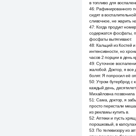
в топливо для воспален
46
:
Рафинированного по
сидят в воспалительной
сливочное, не жарить н
47
:
Когда продукт номер
содержатся фосфаты, пи
фосфаты вытягивают.
48
:
Кальций из Костей и
интенсивности, но хро
часов 2 порции в день к
49
:
Суточное воспалени
жалобой. Доктор, я все
болят. Я попросил её о
50
:
Утром бутерброд с к
каждый день, десятилет
Михайловна позвонила 
51
:
Сама, доктор, я заб
просто перестали мешат
из рекламы купить в.
52
:
Аптеки и пусть хрящ
порошковый, в капсулах,
53
:
По телевизору из ап