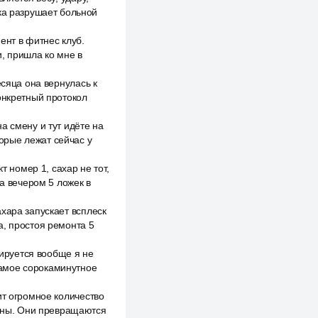
зка разрушает больной
ент в фитнес клуб.
, пришла ко мне в
есяца она вернулась к
 конкретный протокол
а смену и тут идёте на
торые лежат сейчас у
т номер 1, сахар не тот,
ка вечером 5 ложек в
хара запускает всплеск
а, простоя ремонта 5
тируется вообще я не
 самое сорокаминутное
ит огромное количество
раны. Они превращаются