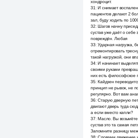
хондроцит.
31
:
И снимает воспален
пациентов делают 2 бол
зал, буду ходить по 100
32
:
Шагов начну приседа
сустав уже даёт о себе
повреждён. Любая
33
:
Ударная нагрузка, б
отремонтировать тресну
такой нагрузкой, они вп
34
:
И начинает выделять
своими руками превраща
них есть философское 
35
:
Кайдзен переводитс
принцип не рывок, не п
регулярно. Вот вам ана
36
:
Старую дверную петл
двигают дверь туда сюд
а если вместо капли?
37
:
Масло. Вы возьмёте 
сустав это та самая пет
Запомните разницу ме
38
:
Словами движение и 