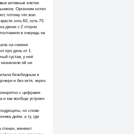
вые активные клетки.
ьником. Организм хотел
ют, потому что всю
расте хоть 60, хоть 75.
на двоих с 2 сторон
 поставили в очередь на
кала на снимке
л про день от 1.
ный сустав, у неё
 назначили ей ни
считала безобидным и
очери и без зятя, через
о конкретно с цифрами
ва и как вообще устроен
ондроциты, но слово
ника днём, а ту, где
в стенах, меняют