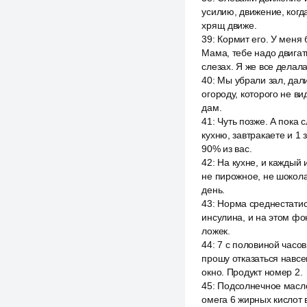
усилию, движение, когд
хрящ движе.
39
:
Кормит его. У меня 
Мама, тебе надо двигат
слезах. Я же все делал
40
:
Мы убрали зал, дали
огороду, которого не ви
дам.
41
:
Чуть позже. А пока 
кухню, завтракаете и 1 
90% из вас.
42
:
На кухне, и каждый 
не пирожное, не шокола
день.
43
:
Норма среднестатист
инсулина, и на этом фо
ложек.
44
:
7 с половиной часов
прошу отказаться навсег
окно. Продукт номер 2.
45
:
Подсолнечное масло,
омега 6 жирных кислот 