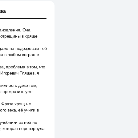
ка
тановления. Она
кротрещины в хряще
даже не подозревают об
ся в любом возрасте
ва, проблема в том, что
 Игоревич Тляшев, я
вижность даже тем,
о прекратить уже
0. Фраза хрящ не
го века, её учили в
учебники за ней не
у, которая перевернула