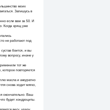
большинство моих
вигаться. Запишусь в
нно если вам за 50. И
о. Когда хрящ уже
ытались
сто не работают под
сустав боится, и вы
тому вопросу, иначе у
применили тот же
, которое повторяется
аплю масла и аккуратно
тля снова ходит мягко,
ся окончательно. Ваш
 что будет хондроциты.
ляется весу, удару,