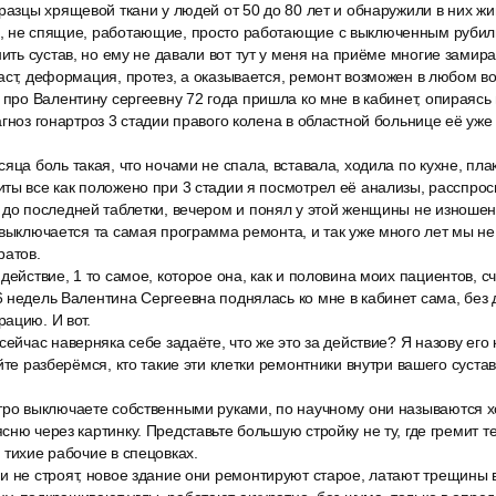
разцы хрящевой ткани у людей от 50 до 80 лет и обнаружили в них жи
, не спящие, работающие, просто работающие с выключенным рубил
нить сустав, но ему не давали вот тут у меня на приёме многие замира
аст, деформация, протез, а оказывается, ремонт возможен в любом воз
 про Валентину сергеевну 72 года пришла ко мне в кабинет, опираясь 
агноз гонартроз 3 стадии правого колена в областной больнице её уже
яца боль такая, что ночами не спала, вставала, ходила по кухне, пла
ты все как положено при 3 стадии я посмотрел её анализы, расспроси
 до последней таблетки, вечером и понял у этой женщины не изношен
 выключается та самая программа ремонта, и так уже много лет мы не
ратов.
действие, 1 то самое, которое она, как и половина моих пациентов, 
 недель Валентина Сергеевна поднялась ко мне в кабинет сама, без д
ацию. И вот.
сейчас наверняка себе задаёте, что же это за действие? Я назову ег
йте разберёмся, кто такие эти клетки ремонтники внутри вашего суста
тро выключаете собственными руками, по научному они называются х
ню через картинку. Представьте большую стройку не ту, где гремит тех
 тихие рабочие в спецовках.
и не строят, новое здание они ремонтируют старое, латают трещины 