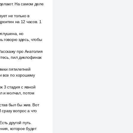
 делают. На самом деле
ует не только в
роитин на 12 часов. 1
иглушена, но
ь говорю здесь, чтобы
Расскажу про Анатолия
йтесь, пил диклофинак
нимки пятилетней
 и все по хорошему
к 3 стадия с явной
ел и молчал, потом
став был бы жив. Вот
сразу вопрос а что
Есть другой путь.
ения, которое будет