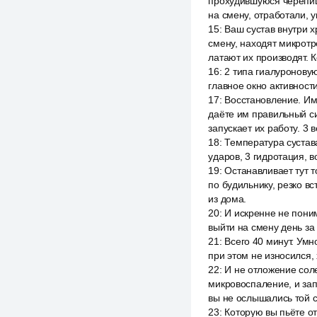
прохудившуюся черепиц
на смену, отработали, у
15
:
Ваш сустав внутри х
смену, находят микрот
латают их производят. 
16
:
2 типа гиалуроновую
главное окно активност
17
:
Восстановление. Им
даёте им правильный си
запускает их работу. 3 
18
:
Температура сустава
ударов, 3 гидротация, в
19
:
Останавливает тут 
по будильнику, резко в
из дома.
20
:
И искренне не поним
выйти на смену день за 
21
:
Всего 40 минут. Умн
при этом не износился, 
22
:
И не отложение соле
микровоспаление, и зап
вы не ослышались той 
23
:
Которую вы пьёте от