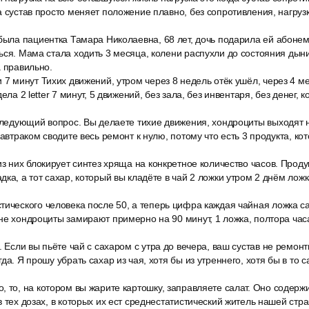
а сустав просто меняет положение плавно, без сопротивления, нагру
была пациентка Тамара Николаевна, 68 лет, дочь подарила ей абонем
ься. Мама стала ходить 3 месяца, колени распухли до состояния дыни
а правильно.
 7 минут Тихих движений, утром через 8 недель отёк ушёл, через 4 м
дела 2 letter 7 минут, 5 движений, без зала, без инвентаря, без денег,
следующий вопрос. Вы делаете тихие движения, хондроциты выходят н
завтраком сводите весь ремонт к нулю, потому что есть 3 продукта, ко
из них блокирует синтез хряща на конкретное количество часов. Продук
дка, а тот сахар, который вы кладёте в чай 2 ложки утром 2 днём лож
ического человека после 50, а теперь цифра каждая чайная ложка са
не хондроциты замирают примерно на 90 минут, 1 ложка, полтора час
. Если вы пьёте чай с сахаром с утра до вечера, ваш сустав не ремон
да. Я прошу убрать сахар из чая, хотя бы из утреннего, хотя бы в то
 то, на котором вы жарите картошку, заправляете салат. Оно содерж
в тех дозах, в которых их ест среднестатистический житель нашей ст