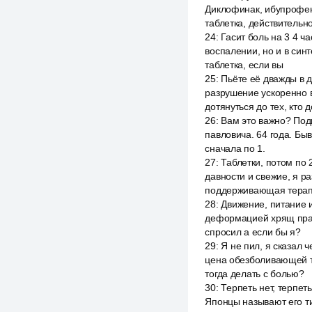
Диклофинак, ибупрофен,
таблетка, действительн
24
:
Гасит боль на 3 4 ч
воспалении, но и в син
таблетка, если вы
25
:
Пьёте её дважды в д
разрушение ускоренно в
дотянуться до тех, кто 
26
:
Вам это важно? Под
павловича. 64 года. Бы
сначала по 1.
27
:
Таблетки, потом по 
давности и свежие, я р
поддерживающая терап
28
:
Движение, питание и
деформацией хрящ практ
спросил а если бы я?
29
:
Я не пил, я сказал 
цена обезболивающей та
тогда делать с болью?
30
:
Терпеть нет, терпет
Японцы называют его тих