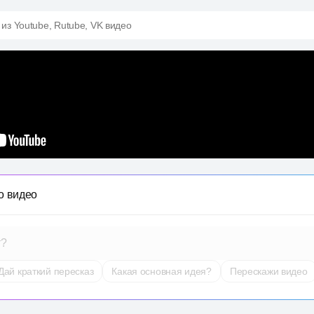
 из Youtube, Rutube, VK видео
о видео
т?
Дай краткий пересказ
Какая основная идея?
Перескажи видео