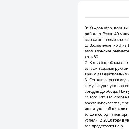
0
:
Каждое утро, пока в
работает Ровно 40 мину
вырастить новые клетки 
1
:
Воспаление, но 9 из
этом японские ревматол
хоть 60.
2
:
Хоть 75 проблема не в
вы сами своими руками 
врач с двадцатилетним 
3
:
Сегодня я расскажу 
кому хирурги уже назна
сегодня до обеда. Начн
4
:
Того, что вас, скорее
восстанавливается, с э
институтах, её писали в
5
:
Её и сегодня повторя
успели. В 2018 году в 
все представление о