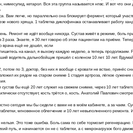
 нимесулид, кетарол. Вся эта группа называется нпвс. И вот что они
о
аса. Вам легче, но параллельно она блокирует фермент, который участв
тезе нового хряща. 1 таблетка диклофинака останавливает работу ханд
ень. Ремонт не идёт вообще никогда. Сустав живёт в режиме, боль пр
 3 раза. Знаете, я 30 лет говорю об этом пациентам на приёме. Тепер
до врача ещё не дошёл, если
пишитесь на канал, я выхожу каждую неделю, а теперь продолжаем. 
вший водитель дальнобойщик пришёл с коленом 10 лет. 10 лет. Вдума
2, потом по 3, доктор, без них я вообще с кровати не встаю, принёс с
азложил их рядом на старом снимке 1 стадия артроза, лёгкое сужение
ия.
 сустав бы ещё 20 лет служил на свежем снимке, через 10 лет таблето
ически отсутствует, кость трётся о, кость. Анатолий Павлович смотр
честно сегодня мы бы сидели с вами не в моём кабинете, а за чаем. Су
блетки, мгновенное облегчение и 10 лет невыполненного ремонта. И 
ь нельзя. Это тоже ошибка. Боль сама по себе тормозит регенерацию. 
ий путь, и начинается он не с таблетки, а с микронагрузок бого движ