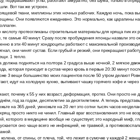
у, подкрашивают углы, работают аккуратно, без шума, только в опр
шли. Вот так же устроен.
рящевой ткани, миллионы этих ночных рабочих. Каждую ночь, пока вы
рещины. Они появляются ежедневно. Это нормально, как царапины на
Коллаген.
 кислоту протеогликаны строительные материалы для хряща пик их ра
и, те самые 40 минут. Сразу после пробуждения японцы назвали это ок
енно в эти 40 минут хондроциты работают с максимальной производи
гнал, они чинят сустав. Если грубый и резкий, они прекращают работу
вещи. 1 тепло.
 должна подняться на полтора 2 градуса выше ночной, 2 мягкое движе
ода, которая приходит в сустав через кровь в первые 20:30 минут пос
тоже 3 вещи большинство моих пациентов после 50 утром делают Ров
стают, идут на холодную кухню, выпивают чашку горячего кофе и через
ают, почему к 55 у них возраст, деформация, протез. Они просто не
днём, год за годом, десятилетие за десятилетием. А теперь представь
ожьте на 365 дней, умножьте на 20 лет это сотни тысяч часов несдел
хрящ просто никто не чинил. Главный враг восстановления это не возра
й, которого в медицине вообще не существует, это народный миф, гл
ускается оно чаще всего не инфекцией, не травмой, а противовоспал
самой.
 колена, от спины, от плеча, той, что лежит в сумочке у каждой 2 жен