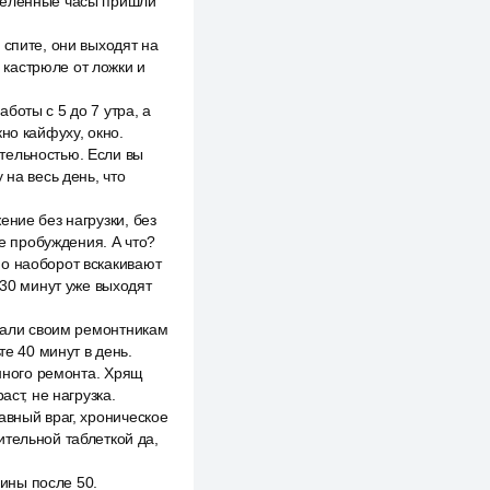
еделённые часы пришли
 спите, они выходят на
 кастрюле от ложки и
боты с 5 до 7 утра, а
но кайфуху, окно.
тельностью. Если вы
 на весь день, что
ние без нагрузки, без
ле пробуждения. А что?
но наоборот вскакивают
 30 минут уже выходят
 дали своим ремонтникам
те 40 минут в день.
анного ремонта. Хрящ
ст, не нагрузка.
авный враг, хроническое
ительной таблеткой да,
щины после 50.