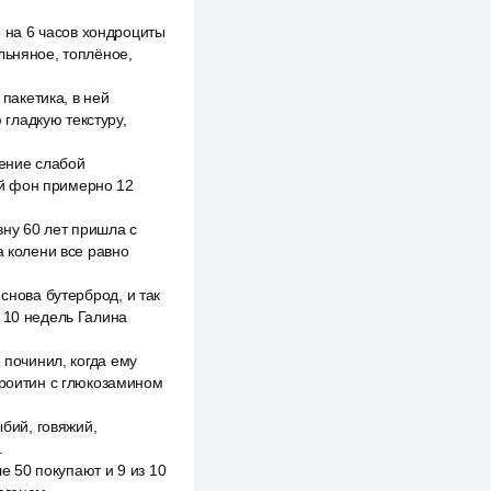
 на 6 часов хондроциты
льняное, топлёное,
 пакетика, в ней
гладкую текстуру,
ление слабой
ый фон примерно 12
ну 60 лет пришла с
а колени все равно
снова бутерброд, и так
 10 недель Галина
 починил, когда ему
дроитин с глюкозамином
ыбий, говяжий,
.
ле 50 покупают и 9 из 10