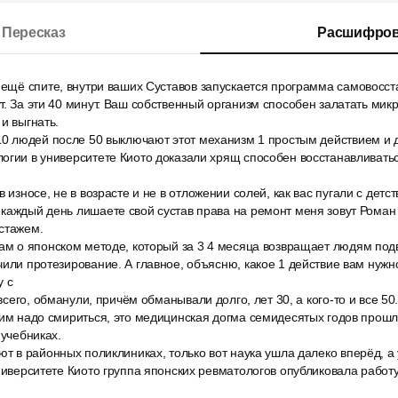
Пересказ
Расшифров
ы ещё спите, внутри ваших Суставов запускается программа самовосс
т. За эти 40 минут. Ваш собственный организм способен залатать ми
и выгнать.
 10 людей после 50 выключают этот механизм 1 простым действием и 
огии в университете Киото доказали хрящ способен восстанавливать
 износе, не в возрасте и не в отложении солей, как вас пугали с детст
каждый день лишаете свой сустав права на ремонт меня зовут Роман
стажем.
вам о японском методе, который за 3 4 месяца возвращает людям под
чили протезирование. А главное, объясню, какое 1 действие вам нужн
у с
 всего, обманули, причём обманывали долго, лет 30, а кого-то и все 5
тим надо смириться, это медицинская догма семидесятых годов прошло
 учебниках.
ют в районных поликлиниках, только вот наука ушла далеко вперёд, а 
университете Киото группа японских ревматологов опубликовала работ