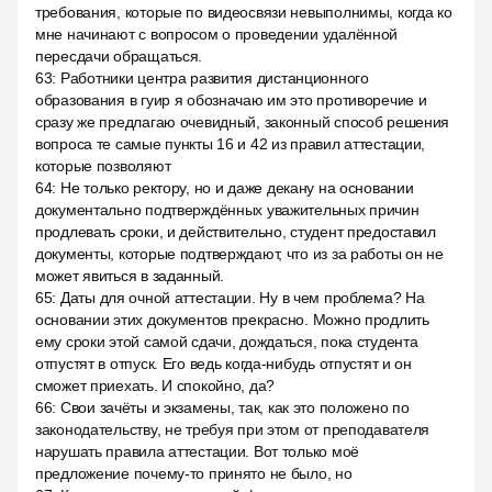
требования, которые по видеосвязи невыполнимы, когда ко
мне начинают с вопросом о проведении удалённой
пересдачи обращаться.
63
:
Работники центра развития дистанционного
образования в гуир я обозначаю им это противоречие и
сразу же предлагаю очевидный, законный способ решения
вопроса те самые пункты 16 и 42 из правил аттестации,
которые позволяют
64
:
Не только ректору, но и даже декану на основании
документально подтверждённых уважительных причин
продлевать сроки, и действительно, студент предоставил
документы, которые подтверждают, что из за работы он не
может явиться в заданный.
65
:
Даты для очной аттестации. Ну в чем проблема? На
основании этих документов прекрасно. Можно продлить
ему сроки этой самой сдачи, дождаться, пока студента
отпустят в отпуск. Его ведь когда-нибудь отпустят и он
сможет приехать. И спокойно, да?
66
:
Свои зачёты и экзамены, так, как это положено по
законодательству, не требуя при этом от преподавателя
нарушать правила аттестации. Вот только моё
предложение почему-то принято не было, но