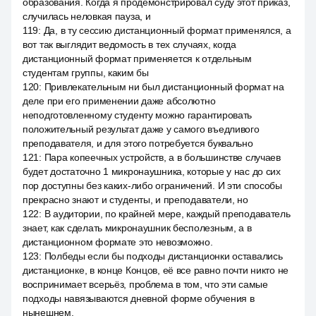
образования. Когда я продемонстрировал суду этот приказ,
случилась неловкая пауза, и
119
:
Да, в ту сессию дистанционный формат применялся, а
вот так выглядит ведомость в тех случаях, когда
дистанционный формат применяется к отдельным
студентам группы, каким бы
120
:
Привлекательным ни был дистанционный формат на
деле при его применении даже абсолютно
неподготовленному студенту можно гарантировать
положительный результат даже у самого въедливого
преподавателя, и для этого потребуется буквально
121
:
Пара копеечных устройств, а в большинстве случаев
будет достаточно 1 микронаушника, которые у нас до сих
пор доступны без каких-либо ограничений. И эти способы
прекрасно знают и студенты, и преподаватели, но
122
:
В аудитории, по крайней мере, каждый преподаватель
знает, как сделать микронаушник бесполезным, а в
дистанционном формате это невозможно.
123
:
Полбеды если бы подходы дистанционки оставались
дистанционке, в конце Концов, её все равно почти никто не
воспринимает всерьёз, проблема в том, что эти самые
подходы навязываются дневной форме обучения в
нынешнем.