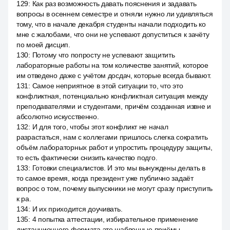
129
:
Как раз возможность давать пояснения и задавать
вопросы в осеннем семестре и отняли нужно ли удивляться
тому, что в начале декабря студенты начали подходить ко
мне с жалобами, что они не успевают допуститься к зачёту
по моей дисцип.
130
:
Потому что попросту не успевают защитить
лабораторные работы на том количестве занятий, которое
им отведено даже с учётом досдач, которые всегда бывают.
131
:
Самое неприятное в этой ситуации то, что это
конфликтная, потенциально конфликтная ситуация между
преподавателями и студентами, причём созданная извне и
абсолютно искусственно.
132
:
И для того, чтобы этот конфликт не начал
разрастаться, нам с коллегами пришлось слегка сократить
объём лабораторных работ и упростить процедуру защиты,
то есть фактически снизить качество подго.
133
:
Готовки специалистов. И это мы вынуждены делать в
то самое время, когда президент уже публично задаёт
вопрос о том, почему выпускники не могут сразу приступить
к ра.
134
:
И их приходится доучивать.
135
:
4 попытка аттестации, избирательное применение
дистанционного формата это шаблонные приёмы.