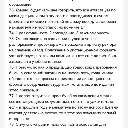
образования.
73
:
Думаю, будет излишне говорить, что все аттестации по
моим дисциплинам в эту сессию проводились в очном
формате и никаких претензий по этому поводу со стороны
нанимателя не поступало, но помните 1?
74
:
1 раз случайность 2 совпадение, 3 закономерность.
75
:
От резолюции на заявлении студента через
распоряжение проректора мы приходим к приказу ректора
на следующий год. Положение о дистанционном формате
уже действует, но, как мы помним, он все ещё должен быть
закреплён в учебных планах.
76
:
Поэтому, помня о предыдущих годах, когда требования
были, а оснований законных не находилось, когда ко мне
обращаются с вопросом о применении дистанционного
формата к отдельным студентам, кстати, ещё до издания
этого приказа, я
77
:
1 делом озвучиваю просьбу об ознакомлении меня с
соответствующими документами, но вот что удивительно,
если в прошлые годы наниматель по этому вопросу Шёл на
контакт достаточно охотно, то в этот раз почему-то полный
игнор, я не
78
:
Сижу сложа руки и пытаюсь найти основания для