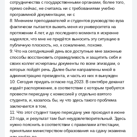
сотрудничества с государственными органами, более того,
прямо сейчас, не считаясь ни с требованиями учебно
программной документации, ни с
8
:
Мнением преподавателей и студентов руководство вуза
фактически пытается выжить меня из университета на
протяжении 4 лет, и до последнего момента я искренне
надеялся, что мне не придётся выносить эту ситуацию в
публичную плоскость, но, к сожалению, похоже.
9
:
Что на сегодняшний день все доступные мне законные
способы восстановить справедливость и защитить себя и
своих коллег исчерпаны документы по всем эпизодам, о
которых пойдёт речь. Далее были направлены мной в
администрацию президента, и часть из них я вынужден
10
:
Сегодня придать огласке год 2023. В сентябре деканат
издаёт распоряжение, в соответствии с которым требуется
провести пересдачу с комиссией у отдельно взятого
студента, и, казалось бы, ну что здесь такого проблема
заключается в том,
11
:
Что этот студент такую пересдачу уже проходил в июне
23 года, и результат там был неудовлетворительный. Здесь
нужно пояснить в соответствии с правилами аттестации,
принятыми министерством образования на сдачу экзамена
или зачёта по