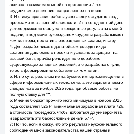
активно развиваемое мной на протяжении 7 лет
студенческое движение, направленное на поощ,
3
:
И стимулирование работы успевающих студентов над
проектами повышенной сложности. И на сегодняшний день
у этого движения есть уже и конкретные результаты с моей
подачи, и под моим руководством студенты разрабатывают
компиляторы, прототипы операционных систем, инстру.
4
:
Для разработчиков в дальнейшем доводят их до
состояния дипломного проекта и успешно защищают на
высший балл, причём речь идёт не о доработке
существующих западных решений, а о разработке с нуля,
то есть формировании собственных компетен.
5
:
И, по сути, реальном не на бумаге, импортозамещении в
сфере информационных технологий, а это зарплата такого
специалиста за ноябрь 2025 года при объёме работы на
полную ставку для ***.
6
:
Мнение бюджет прожиточного минимума в ноябре 2025
года составляет 525 ₽, минимальная заработная плата 726,
а стоимость проездного, чтобы добраться до университета
и заработать эти баснословные деньги 57 ₽.
7
:
Но что, если я скажу, что это результат неукоснительного
соблюдения мной законодательства нашей страны и