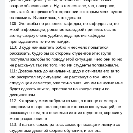
вопрос об основаниях. Ну, в том смысле, что, наверное,
есть какой-то приказ об отстранении с которым меня нужно
ознакомить. Выяснилось, что сделано.
109
:
Это якобы по решению кафедры, но кафедры ли, по
моей информации, решение кафедрой принималось по
звонку сверху очень удобно, ведь против кафедры
преподаватель точно не пойдёт.
110
:
В суде наниматель робко и несмело попытался
рассказать, будто бы со стороны студентов этих групп
поступали жалобы по поводу этой ситуации, чего они точно
не расскажут, так это того, что эти студенты поговаривали.
111
:
Дозвонились до начальника црдо и отчитали его за то,
что раскрутил эту ситуацию, не расскажут о том, что в
следующем семестре, уже точно зная, что им не нужно мне
будет сдавать ничего, приезжали на консультации по
дисциплинам.
112
:
Которую у меня забрали ко мне, а в конце семестра
попросили о паре полноценных итоговых консультаций, не
расскажут о том, что несколько из этих студентов, спросив у
меня разрешение в
113
:
В начале семестра весь семестр посещали лекции со
студентами дневной формы обучения, и вот эта