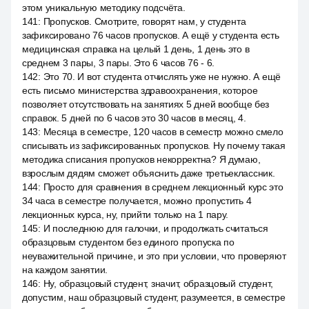
этом уникальную методику подсчёта.
141
:
Пропусков. Смотрите, говорят нам, у студента
зафиксировано 76 часов пропусков. А ещё у студента есть
медицинская справка на целый 1 день, 1 день это в
среднем 3 пары, 3 пары. Это 6 часов 76 - 6.
142
:
Это 70. И вот студента отчислять уже не нужно. А ещё
есть письмо министерства здравоохранения, которое
позволяет отсутствовать на занятиях 5 дней вообще без
справок. 5 дней по 6 часов это 30 часов в месяц, 4.
143
:
Месяца в семестре, 120 часов в семестр можно смело
списывать из зафиксированных пропусков. Ну почему такая
методика списания пропусков некорректна? Я думаю,
взрослым дядям сможет объяснить даже третьеклассник.
144
:
Просто для сравнения в среднем лекционный курс это
34 часа в семестре получается, можно пропустить 4
лекционных курса, ну, прийти только на 1 пару.
145
:
И последнюю для галочки, и продолжать считаться
образцовым студентом без единого пропуска по
неуважительной причине, и это при условии, что проверяют
на каждом занятии.
146
:
Ну, образцовый студент, значит, образцовый студент,
допустим, наш образцовый студент, разумеется, в семестре