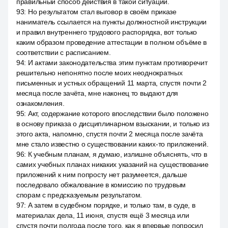
правильный способ действия в такой ситуации.
93
:
Но результатом стал выговор в своём приказе
наниматель ссылается на пункты должностной инструкции
и правил внутреннего трудового распорядка, вот только
каким образом проведение аттестации в полном объёме в
соответствии с расписанием.
94
:
И актами законодательства этим пунктам противоречит
решительно непонятно после моих неоднократных
письменных и устных обращений 11 марта, спустя почти 2
месяца после зачёта, мне наконец то выдают для
ознакомления.
95
:
Акт, содержание которого впоследствии было положено
в основу приказа о дисциплинарном взыскании, и только из
этого акта, напомню, спустя почти 2 месяца после зачёта
мне стало известно о существовании каких-то приложений.
96
:
К учебным планам, я думаю, излишне объяснять, что в
самих учебных планах никаких указаний на существование
приложений к ним попросту нет разумеется, дальше
последовало обжалование в комиссию по трудовым
спорам с предсказуемым результатом.
97
:
А затем в судебном порядке, и только там, в суде, в
материалах дела, 11 июня, спустя ещё 3 месяца или
спустя почти полгода после того, как я впервые попросил