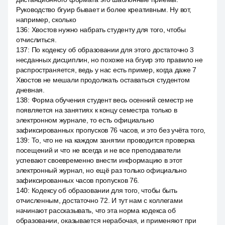
Руководство бгуир бывает и более креативным. Ну вот,
например, сколько
136
:
Хвостов нужно набрать студенту для того, чтобы
отчислиться.
137
:
По кодексу об образовании для этого достаточно 3
несданных дисциплин, но похоже на бгуир это правило не
распространяется, ведь у нас есть пример, когда даже 7
Хвостов не мешали продолжать оставаться студентом
дневная.
138
:
Форма обучения студент весь осенний семестр не
появляется на занятиях к концу семестра только в
электронном журнале, то есть официально
зафиксированных пропусков 76 часов, и это без учёта того,
139
:
То, что не на каждом занятии проводится проверка
посещений и что не всегда и не все преподаватели
успевают своевременно внести информацию в этот
электронный журнал, но ещё раз только официально
зафиксированных часов пропусков 76.
140
:
Кодексу об образовании для того, чтобы быть
отчисленным, достаточно 72. И тут нам с коллегами
начинают рассказывать, что эта норма кодекса об
образовании, оказывается нерабочая, и применяют при