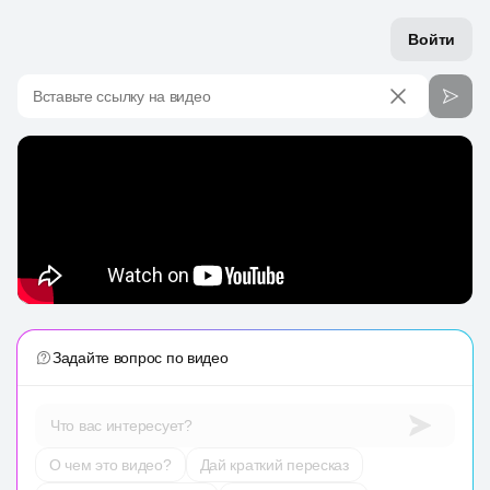
Войти
Вставьте ссылку на видео
Задайте вопрос по видео
Что вас интересует?
О чем это видео?
Дай краткий пересказ