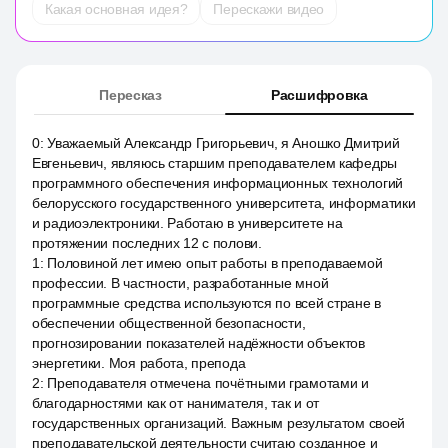
Какая основная идея?
Перескажи видео
Пересказ
Расшифровка
0
:
Уважаемый Александр Григорьевич, я Аношко Дмитрий
Евгеньевич, являюсь старшим преподавателем кафедры
программного обеспечения информационных технологий
белорусского государственного университета, информатики
и радиоэлектроники. Работаю в университете на
протяжении последних 12 с полови.
1
:
Половиной лет имею опыт работы в преподаваемой
профессии. В частности, разработанные мной
программные средства используются по всей стране в
обеспечении общественной безопасности,
прогнозировании показателей надёжности объектов
энергетики. Моя работа, препода
2
:
Преподавателя отмечена почётными грамотами и
благодарностями как от нанимателя, так и от
государственных организаций. Важным результатом своей
преподавательской деятельности считаю созданное и