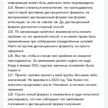
информация может быть довольно легко подтверждена.
114
:
Может сложиться впечатление, что преподаватель
просто ярый противник дистанционного формата, не
воспринимает дистанционный формат как формат
аттестации, но это не совсем так. Да, дистанционный
формат достаточно спорный способ.
115
:
По организации зачётов и экзаменов есть немало
проблем, но это законный способ, и он имеет право быть
применённым при соблюдении определённых условий.
Никто не против дистанционного формата, но просто
оформите
116
:
Все так, чтобы в случае чего крайним не оказался
преподаватель. За примерами далеко ходить не надо.
Когда в январе 2021 года все законные основания были,
пошёл и
117
:
Принял, причём принял у всей группы без каких-либо
исключений. Но вернёмся в 2024 год. Тем более что
аппетиты продолжают расти. Напомню, в летнюю сессию
применяя
118
:
Строго очный формат, и наниматель в суде попытался
рассказывать, что они соблюдают эти требования
положения о дистанционной форме получения