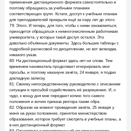
применения дистанционного формата самостоятельно и
поэтому обращаюсь за учебными планами
соответствующих групп. Кстати, доступ к учебным планам
для преподавателей прикрыли ещё за пару лет до этого.
79
:
Этого. И теперь, для того, чтобы с ними ознакомиться,
приходится обращаться к немногочисленным работникам
университета, у которых такой доступ остался. Это
довольно объёмные документы. Здесь большие таблицы с
подробной расчесовой по дисциплинам, но вот загвоздка,
никакого указа.
80
:
На дистанционный формат здесь нет ни слова. Тем
временем наниматель продолжает игнорировать мои
просьбы, и поэтому накануне зачёта, 24 января, я подаю
докладную записку.
81
:
Своему непосредственному руководителю с описанием
ситуации и просьбой содействовать её разрешению. И, о
чудо, к концу дня мне передают копию того самого
положения и копию приказа ректора таким обра.
82
:
Образом на момент проведения зачёта, 25 января у
меня на руках положение, принятое министерством
образования, которое требует смотреть в учебные планы, а
в них дистанционный формат.
83
:
Отсутствует и противоречащий им приказ ректора,