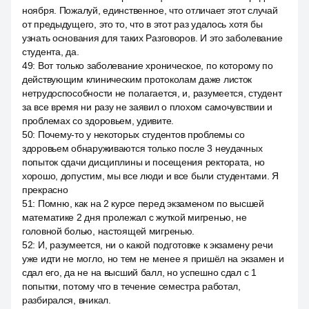
ноября. Пожалуй, единственное, что отличает этот случай
от предыдущего, это то, что в этот раз удалось хотя бы
узнать основания для таких Разговоров. И это заболевание
студента, да.
49
:
Вот только заболевание хроническое, по которому по
действующим клиническим протоколам даже листок
нетрудоспособности не полагается, и, разумеется, студент
за все время ни разу не заявил о плохом самочувствии и
проблемах со здоровьем, удивите.
50
:
Почему-то у некоторых студентов проблемы со
здоровьем обнаруживаются только после 3 неудачных
попыток сдачи дисциплины и посещения ректората, но
хорошо, допустим, мы все люди и все были студентами. Я
прекрасно
51
:
Помню, как на 2 курсе перед экзаменом по высшей
математике 2 дня пролежал с жуткой мигренью, не
головной болью, настоящей мигренью.
52
:
И, разумеется, ни о какой подготовке к экзамену речи
уже идти не могло, но тем не менее я пришёл на экзамен и
сдал его, да не на высший балл, но успешно сдал с 1
попытки, потому что в течение семестра работал,
разбирался, вникал.