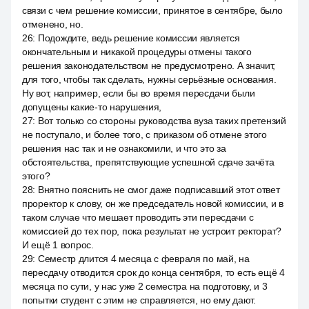
связи с чем решение комиссии, принятое в сентябре, было
отменено, но.
26
:
Подождите, ведь решение комиссии является
окончательным и никакой процедуры отмены такого
решения законодательством не предусмотрено. А значит,
для того, чтобы так сделать, нужны серьёзные основания.
Ну вот, например, если бы во время пересдачи были
допущены какие-то нарушения,
27
:
Вот только со стороны руководства вуза таких претензий
не поступало, и более того, с приказом об отмене этого
решения нас так и не ознакомили, и что это за
обстоятельства, препятствующие успешной сдаче зачёта
этого?
28
:
Внятно пояснить не смог даже подписавший этот ответ
проректор к слову, он же председатель новой комиссии, и в
таком случае что мешает проводить эти пересдачи с
комиссией до тех пор, пока результат не устроит ректорат?
И ещё 1 вопрос.
29
:
Семестр длится 4 месяца с февраля по май, на
пересдачу отводится срок до конца сентября, то есть ещё 4
месяца по сути, у нас уже 2 семестра на подготовку, и 3
попытки студент с этим не справляется, но ему дают.