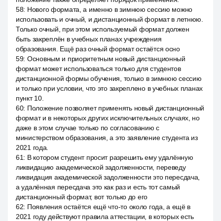
58
:
Нового формата, а именно в зимнюю сессию можно
использовать и очный, и дистанционный формат в летнюю.
Только очный, при этом используемый формат должен
быть закреплён в учебных планах учреждения
образования. Ещё раз очный формат остаётся осно
59
:
Основным и приоритетным новый дистанционный
формат может использоваться только для студентов
дистанционной формы обучения, только в зимнюю сессию
и только при условии, что это закреплено в учебных планах
пункт 10.
60
:
Положение позволяет применять новый дистанционный
формат и в некоторых других исключительных случаях, но
даже в этом случае только по согласованию с
министерством образования, а это заявление студента из
2021 года.
61
:
В котором студент просит разрешить ему удалённую
ликвидацию академической задолженности, переведу
ликвидация академической задолженности это пересдача,
а удалённая пересдача это как раз и есть тот самый
дистанционный формат, вот только до его
62
:
Появления остаётся ещё что-то около года, а ещё в
2021 году действуют правила аттестации, в которых есть