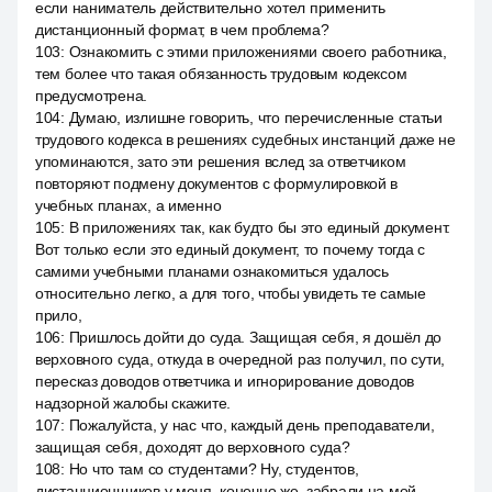
если наниматель действительно хотел применить
дистанционный формат, в чем проблема?
103
:
Ознакомить с этими приложениями своего работника,
тем более что такая обязанность трудовым кодексом
предусмотрена.
104
:
Думаю, излишне говорить, что перечисленные статьи
трудового кодекса в решениях судебных инстанций даже не
упоминаются, зато эти решения вслед за ответчиком
повторяют подмену документов с формулировкой в
учебных планах, а именно
105
:
В приложениях так, как будто бы это единый документ.
Вот только если это единый документ, то почему тогда с
самими учебными планами ознакомиться удалось
относительно легко, а для того, чтобы увидеть те самые
прило,
106
:
Пришлось дойти до суда. Защищая себя, я дошёл до
верховного суда, откуда в очередной раз получил, по сути,
пересказ доводов ответчика и игнорирование доводов
надзорной жалобы скажите.
107
:
Пожалуйста, у нас что, каждый день преподаватели,
защищая себя, доходят до верховного суда?
108
:
Но что там со студентами? Ну, студентов,
дистанционщиков у меня, конечно же, забрали на мой