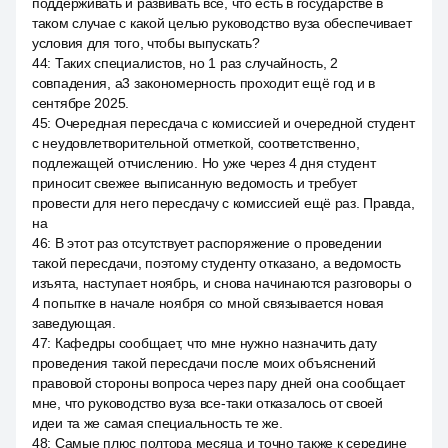
поддерживать и развивать все, что есть в государстве в
таком случае с какой целью руководство вуза обеспечивает
условия для того, чтобы выпускать?
44
:
Таких специалистов, но 1 раз случайность, 2
совпадения, a3 закономерность проходит ещё год и в
сентябре 2025.
45
:
Очередная пересдача с комиссией и очередной студент
с неудовлетворительной отметкой, соответственно,
подлежащей отчислению. Но уже через 4 дня студент
приносит свежее выписанную ведомость и требует
провести для него пересдачу с комиссией ещё раз. Правда,
на
46
:
В этот раз отсутствует распоряжение о проведении
такой пересдачи, поэтому студенту отказано, а ведомость
изъята, наступает ноябрь, и снова начинаются разговоры о
4 попытке в начале ноября со мной связывается новая
заведующая.
47
:
Кафедры сообщает, что мне нужно назначить дату
проведения такой пересдачи после моих объяснений
правовой стороны вопроса через пару дней она сообщает
мне, что руководство вуза все-таки отказалось от своей
идеи та же самая специальность те же.
48
:
Самые плюс полтора месяца и точно также к середине