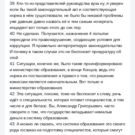
39
:
Кто-то из представителей руководства вуза ну, я уверен
если бы такой законодательный акт и соответствующая
норма в нём существовали, не было бы никакой проблемы
уже давным давно назвать её и тем самым исчерпать
инцидент вот только этого до сих пор.
40
:
Не сделано. Получается, назначение 4 попытки
пересдачи это правонарушение, создающее условия для
коррупции. Я правильно интерпретирую законодательство.
И почему в таком случае это не беспокоит прокуратуру об
этой
41
:
Ситуации, конечно же, было также проинформировано
и министерство образования, в конце Концов, ведь это
норма их постановления и правил о том, что решение
комиссии является окончательным. Вот только и
министерство образования.
42
:
Эта ситуация, похоже, тоже не беспокоит к слову, речь
идёт о специальности, которая готовит специалистов, в том
числе и для белаэс. Вы, Александр Григорьевич, часто
говорите о том, что государство вкладывает немалые
деньги в систему образования.
43
:
А можно ли сказать, что система образования это своего
рода госзаказ на подготовку специалистов, которые смогут