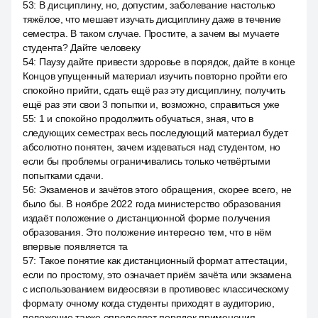
53
:
В дисциплину, но, допустим, заболевание настолько
тяжёлое, что мешает изучать дисциплину даже в течение
семестра. В таком случае. Простите, а зачем вы мучаете
студента? Дайте человеку
54
:
Паузу дайте привести здоровье в порядок, дайте в конце
Концов упущенный материал изучить повторно пройти его
спокойно прийти, сдать ещё раз эту дисциплину, получить
ещё раз эти свои 3 попытки и, возможно, справиться уже
55
:
1 и спокойно продолжить обучаться, зная, что в
следующих семестрах весь последующий материал будет
абсолютно понятен, зачем издеваться над студентом, но
если бы проблемы ограничивались только четвёртыми
попытками сдачи.
56
:
Экзаменов и зачётов этого обращения, скорее всего, не
было бы. В ноябре 2022 года министерство образования
издаёт положение о дистанционной форме получения
образования. Это положение интересно тем, что в нём
впервые появляется та
57
:
Такое понятие как дистанционный формат аттестации,
если по простому, это означает приём зачёта или экзамена
с использованием видеосвязи в противовес классическому
формату очному когда студенты приходят в аудиторию,
положение также определяет порядок применения.