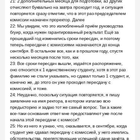
21
:
2 дополнительных месяца для подготовки, a3 других
отчисляют буквально на завтра проходит год, и ситуация
повторяется сразу отметим, что в этот раз председателем
комиссии назначен проректор. Далее
22
:
Мы увидим, что это излюбленный приём руководства
бгуир, когда нужен гарантированный результат. Ещё за
прошедший год изменились сроки пересдач, и поэтому
теперь пересдачи с комиссиями назначаются до конца
сентября. В остальном все, как и в прошлом году, спустя
несколько месяцев после того, как
23
:
Все сроки пересдач вышли, издаётся распоряжение,
оно относится к 1 единственному студенту, хотя в этот раз
фамилию не стали указывать, но сдавал только 1 студент, и,
конечно же, до этого он уже проходил пересдачу с
комиссией, и тоже.
24
:
Неудачно, поскольку ситуация повторяется, я пишу
заявление на имя ректора, в котором излагаю всю
предысторию и задаю тот же самый вопрос. Так а какие
все-таки основания ответ мне предоставляют уже после
начала этой пересдачи с комисси?
25
:
Но из него я узнаю, что, оказывается, в сентябре, когда
студент уже сдавал пересдачу с комиссией, у него имелись
обстоятельства, препятствующие успешной сдаче зачёта, в