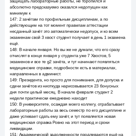
защищать лабораторные работы, не торопился и
абсолютно предсказуемо оказался недопущен как
минимум к
147
:
2 зачётам по профильным дисциплинам, а по
действующим на тот момент правилам аттестации
несданный зачёт это автоматически недопуск, и ко всем
экзаменам свой 3 хвост студент получает в день 1 экзамена
ещё.
148
:
В начале января. Но вы же не думали, что его сразу
отчислят в конце января у студента уже 7 Хвостов, 5
экзаменов и все те g2 зачёта, и тут начинают появляться
медицинские справки, подробности есть в материалах,
направленных в админист.
149
:
Президента, но просто для понимания, для допуска и
сдачи зачётов из ниоткуда нарисовывается 23 бонусных
дня почти целый месяц. В начале февраля студент 2
недели практически ежедневно находит
150
:
В университете, осаждая моего коллегу, отрабатывает
лабораторные работы за весь семестр по его дисциплине и
даже успевает сдать ему зачёт, и тут появляется новая
медицинская справка Ровно на этот период и сроки
ликвидации.
151
:
Академической задолженности продлеваются ещё на