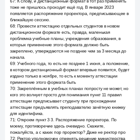
67
:
К слову, и дистанционный формат в тот раз применять
тоже не пришлось проходит ещё год. В январе 2023
появляется распоряжение проректора, предписывающее в
ближайшую сессию.
68
:
Провести аттестацию отдельных студентов в новом
дистанционном формате есть, правда, маленькая
проблемка учебные планы, учреждения образования, в
которых применение этого формата должно быть
закреплено, утверждаются не позднее чем за 3 месяца до
начала.
69
:
Учебного года, то есть не позднее 1 июня, а положение,
в котором дистанционный формат впервые появится, будет
издано только в ноябре, то есть к моменту аттестации
применение этого формата быть
70
:
Закреплённым в учебных планах попросту не может, но
кого это волнует просто для понимания пункт 11 правил
аттестации предписывает студенту при прохождении
аттестации предъявлять преподавателю зачётную книжку
для идентифика.
71
:
Откроем пункт 3 3. Распоряжение проректора. По
моему, противоречие здесь очевидно. Скажите,
пожалуйста, а с каких пор проректор? Даже не ректор про
72
:
Ректор уполномочен отменять решение министерства