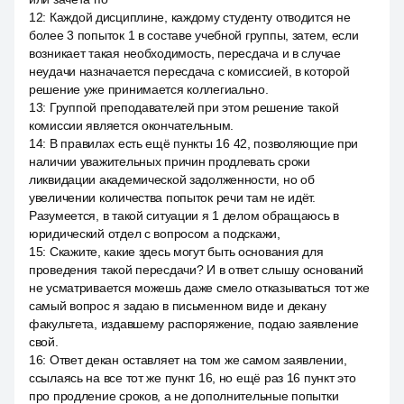
12
:
Каждой дисциплине, каждому студенту отводится не
более 3 попыток 1 в составе учебной группы, затем, если
возникает такая необходимость, пересдача и в случае
неудачи назначается пересдача с комиссией, в которой
решение уже принимается коллегиально.
13
:
Группой преподавателей при этом решение такой
комиссии является окончательным.
14
:
В правилах есть ещё пункты 16 42, позволяющие при
наличии уважительных причин продлевать сроки
ликвидации академической задолженности, но об
увеличении количества попыток речи там не идёт.
Разумеется, в такой ситуации я 1 делом обращаюсь в
юридический отдел с вопросом а подскажи,
15
:
Скажите, какие здесь могут быть основания для
проведения такой пересдачи? И в ответ слышу оснований
не усматривается можешь даже смело отказываться тот же
самый вопрос я задаю в письменном виде и декану
факультета, издавшему распоряжение, подаю заявление
свой.
16
:
Ответ декан оставляет на том же самом заявлении,
ссылаясь на все тот же пункт 16, но ещё раз 16 пункт это
про продление сроков, а не дополнительные попытки