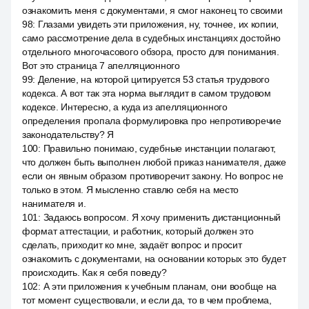
ознакомить меня с документами, я смог наконец то своими
98
:
Глазами увидеть эти приложения, ну, точнее, их копии,
само рассмотрение дела в судебных инстанциях достойно
отдельного многочасового обзора, просто для понимания.
Вот это страница 7 апелляционного
99
:
Деление, на которой цитируется 53 статья трудового
кодекса. А вот так эта норма выглядит в самом трудовом
кодексе. Интересно, а куда из апелляционного
определения пропала формулировка про непротиворечие
законодательству? Я
100
:
Правильно понимаю, судебные инстанции полагают,
что должен быть выполнен любой приказ нанимателя, даже
если он явным образом противоречит закону. Но вопрос не
только в этом. Я мысленно ставлю себя на место
нанимателя и.
101
:
Задаюсь вопросом. Я хочу применить дистанционный
формат аттестации, и работник, который должен это
сделать, приходит ко мне, задаёт вопрос и просит
ознакомить с документами, на основании которых это будет
происходить. Как я себя поведу?
102
:
А эти приложения к учебным планам, они вообще на
тот момент существовали, и если да, то в чем проблема,