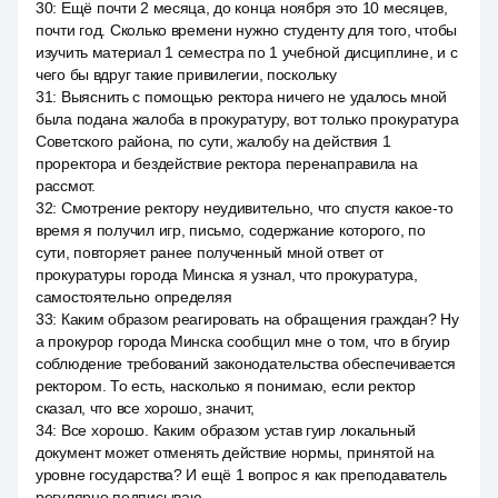
30
:
Ещё почти 2 месяца, до конца ноября это 10 месяцев,
почти год. Сколько времени нужно студенту для того, чтобы
изучить материал 1 семестра по 1 учебной дисциплине, и с
чего бы вдруг такие привилегии, поскольку
31
:
Выяснить с помощью ректора ничего не удалось мной
была подана жалоба в прокуратуру, вот только прокуратура
Советского района, по сути, жалобу на действия 1
проректора и бездействие ректора перенаправила на
рассмот.
32
:
Смотрение ректору неудивительно, что спустя какое-то
время я получил игр, письмо, содержание которого, по
сути, повторяет ранее полученный мной ответ от
прокуратуры города Минска я узнал, что прокуратура,
самостоятельно определяя
33
:
Каким образом реагировать на обращения граждан? Ну
а прокурор города Минска сообщил мне о том, что в бгуир
соблюдение требований законодательства обеспечивается
ректором. То есть, насколько я понимаю, если ректор
сказал, что все хорошо, значит,
34
:
Все хорошо. Каким образом устав гуир локальный
документ может отменять действие нормы, принятой на
уровне государства? И ещё 1 вопрос я как преподаватель
регулярно подписываю.