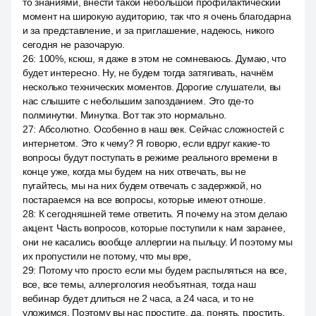
то знаниями, внести такой небольшой профилактический
момент на широкую аудиторию, так что я очень благодарна
и за представление, и за приглашение, надеюсь, никого
сегодня не разочарую.
26
:
100%, ксюш, я даже в этом не сомневаюсь. Думаю, что
будет интересно. Ну, не будем тогда затягивать, начнём
несколько технических моментов. Дорогие слушатели, вы
нас слышите с небольшим запозданием. Это где-то
полминутки. Минутка. Вот так это нормально.
27
:
Абсолютно. Особенно в наш век. Сейчас сложностей с
интернетом. Это к чему? Я говорю, если вдруг какие-то
вопросы будут поступать в режиме реального времени в
конце уже, когда мы будем на них отвечать, вы не
пугайтесь, мы на них будем отвечать с задержкой, но
постараемся на все вопросы, которые имеют отноше.
28
:
К сегодняшней теме ответить. Я почему на этом делаю
акцент. Часть вопросов, которые поступили к нам заранее,
они не касались вообще аллергии на пыльцу. И поэтому мы
их пропустили не потому, что мы вре,
29
:
Потому что просто если мы будем распыляться на все,
все, все темы, аллергология необъятная, тогда наш
вебинар будет длиться не 2 часа, а 24 часа, и то не
уложимся. Поэтому вы нас простите, да, понять, простить,