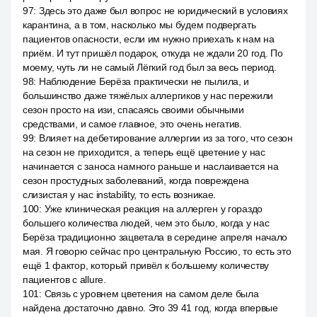
97
:
Здесь это даже был вопрос не юридический в условиях
карантина, а в том, насколько мы будем подвергать
пациентов опасности, если им нужно приехать к нам на
приём. И тут пришёл подарок, откуда не ждали 20 год. По
моему, чуть ли не самый Лёгкий год был за весь период.
98
:
Наблюдение Берёза практически не пылила, и
большинство даже тяжёлых аллергиков у нас пережили
сезон просто на изи, спасаясь своими обычными
средствами, и самое главное, это очень негатив.
99
:
Влияет на дебетирование аллергии из за того, что сезон
на сезон не приходится, а теперь ещё цветение у нас
начинается с заноса намного раньше и наслаивается на
сезон простудных заболеваний, когда повреждена
слизистая у нас instability, то есть возникае.
100
:
Уже клиническая реакция на аллерген у гораздо
большего количества людей, чем это было, когда у нас
Берёза традиционно зацветала в середине апреля начало
мая. Я говорю сейчас про центральную Россию, то есть это
ещё 1 фактор, который привёл к большему количеству
пациентов с allure.
101
:
Связь с уровнем цветения на самом деле была
найдена достаточно давно. Это 39 41 год, когда впервые