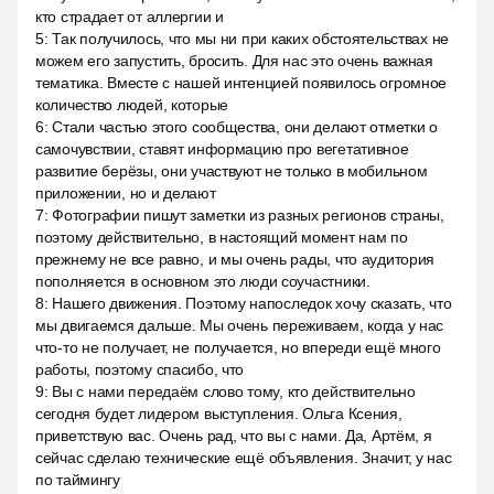
кто страдает от аллергии и
5
:
Так получилось, что мы ни при каких обстоятельствах не
можем его запустить, бросить. Для нас это очень важная
тематика. Вместе с нашей интенцией появилось огромное
количество людей, которые
6
:
Стали частью этого сообщества, они делают отметки о
самочувствии, ставят информацию про вегетативное
развитие берёзы, они участвуют не только в мобильном
приложении, но и делают
7
:
Фотографии пишут заметки из разных регионов страны,
поэтому действительно, в настоящий момент нам по
прежнему не все равно, и мы очень рады, что аудитория
пополняется в основном это люди соучастники.
8
:
Нашего движения. Поэтому напоследок хочу сказать, что
мы двигаемся дальше. Мы очень переживаем, когда у нас
что-то не получает, не получается, но впереди ещё много
работы, поэтому спасибо, что
9
:
Вы с нами передаём слово тому, кто действительно
сегодня будет лидером выступления. Ольга Ксения,
приветствую вас. Очень рад, что вы с нами. Да, Артём, я
сейчас сделаю технические ещё объявления. Значит, у нас
по таймингу