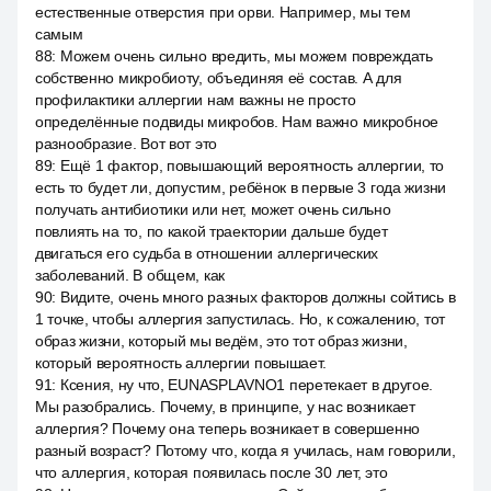
естественные отверстия при орви. Например, мы тем
самым
88
:
Можем очень сильно вредить, мы можем повреждать
собственно микробиоту, объединяя её состав. А для
профилактики аллергии нам важны не просто
определённые подвиды микробов. Нам важно микробное
разнообразие. Вот вот это
89
:
Ещё 1 фактор, повышающий вероятность аллергии, то
есть то будет ли, допустим, ребёнок в первые 3 года жизни
получать антибиотики или нет, может очень сильно
повлиять на то, по какой траектории дальше будет
двигаться его судьба в отношении аллергических
заболеваний. В общем, как
90
:
Видите, очень много разных факторов должны сойтись в
1 точке, чтобы аллергия запустилась. Но, к сожалению, тот
образ жизни, который мы ведём, это тот образ жизни,
который вероятность аллергии повышает.
91
:
Ксения, ну что, EUNASPLAVNO1 перетекает в другое.
Мы разобрались. Почему, в принципе, у нас возникает
аллергия? Почему она теперь возникает в совершенно
разный возраст? Потому что, когда я училась, нам говорили,
что аллергия, которая появилась после 30 лет, это