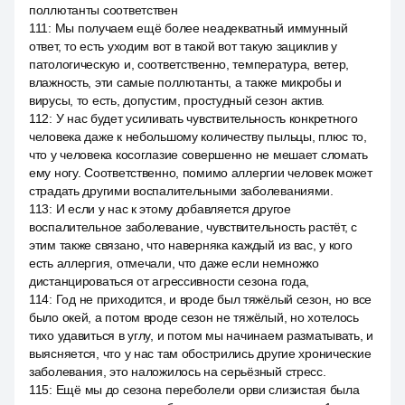
поллютанты соответствен
111
:
Мы получаем ещё более неадекватный иммунный
ответ, то есть уходим вот в такой вот такую зациклив у
патологическую и, соответственно, температура, ветер,
влажность, эти самые поллютанты, а также микробы и
вирусы, то есть, допустим, простудный сезон актив.
112
:
У нас будет усиливать чувствительность конкретного
человека даже к небольшому количеству пыльцы, плюс то,
что у человека косоглазие совершенно не мешает сломать
ему ногу. Соответственно, помимо аллергии человек может
страдать другими воспалительными заболеваниями.
113
:
И если у нас к этому добавляется другое
воспалительное заболевание, чувствительность растёт, с
этим также связано, что наверняка каждый из вас, у кого
есть аллергия, отмечали, что даже если немножко
дистанцироваться от агрессивности сезона года,
114
:
Год не приходится, и вроде был тяжёлый сезон, но все
было окей, а потом вроде сезон не тяжёлый, но хотелось
тихо удавиться в углу, и потом мы начинаем разматывать, и
выясняется, что у нас там обострились другие хронические
заболевания, это наложилось на серьёзный стресс.
115
:
Ещё мы до сезона переболели орви слизистая была