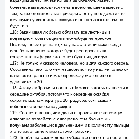
пересушена так что как бы нам не хотелось лечить 1
болезнь, нам приходится лечить всего человека вместе с
тем, какие отопительные приборы стоят у него дома и что
ему шумит увлажнитель воздуха и он пользоваться им не
будет и за
116
:
Заканчивая любовью облизать все лестницы в
подъезде, чтобы подцепить что-нибудь интересное.
Поэтому, несмотря на то, что у нас статистически всегда
есть большинство, которое будет реагировать на
конкретные циферки, этот ответ будет индивидуа.
117
:
Не только у каждого человека, но и для каждого сезона.
Собственно, это то, о чем я говорила, что у нас не только он
начинается раньше и малопредсказуемо, он ещё и
удлиняется в 20.
118
:
4 году амброзия и полынь в Москве закончили цвести к
середине октября, потому что к середине октября
сохранялась температура 20 градусов, солнышко и
небольшое количество дождей.
119
:
Соответственно, чем дольше происходит экспозиция
аллергена воздействие аллергена, тем больше мы
получаем заболевших в дальнейшем и к количеству пыльцы
это то изменение климата тоже привели.
120
:
Берёзе на самом деле глубоко все равно, где расти, но