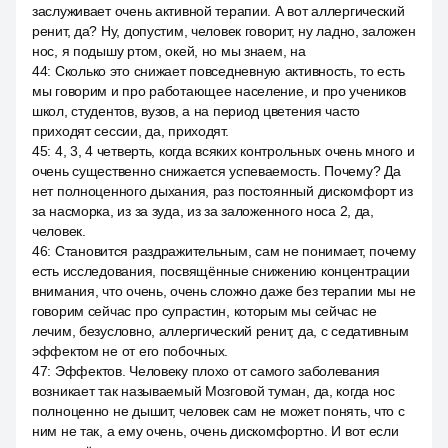
заслуживает очень активной терапии. А вот аллергический
ренит, да? Ну, допустим, человек говорит, ну ладно, заложен
нос, я подышу ртом, окей, но мы знаем, на
44
:
Сколько это снижает повседневную активность, то есть
мы говорим и про работающее население, и про учеников
школ, студентов, вузов, а на период цветения часто
приходят сессии, да, приходят.
45
:
4, 3, 4 четверть, когда всяких контрольных очень много и
очень существенно снижается успеваемость. Почему? Да
нет полноценного дыхания, раз постоянный дискомфорт из
за насморка, из за зуда, из за заложенного носа 2, да,
человек.
46
:
Становится раздражительным, сам не понимает, почему
есть исследования, посвящённые снижению концентрации
внимания, что очень, очень сложно даже без терапии мы не
говорим сейчас про супрастин, которым мы сейчас не
лечим, безусловно, аллергический ренит, да, с седативным
эффектом не от его побочных.
47
:
Эффектов. Человеку плохо от самого заболевания
возникает так называемый Мозговой туман, да, когда нос
полноценно не дышит, человек сам не может понять, что с
ним не так, а ему очень, очень дискомфортно. И вот если