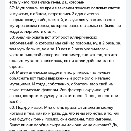
есть у него появились гены, да, которые
57
:
Мутировали во время закладки женских половых клеток
и мужских, в общем, встретились 2 одиночества
сперматозоид с яйцеклеткой, и случился у нас человек с
мутировавшим геном, которого раньше в семье не было, но
когда аллергологи стали.
58
:
Анализировать вот этот рост аллергических
заболеваний, о котором мы сейчас говорим, ну, в 2 раза, за,
там чуть больше, чем за 10 лет в 2 раза увеличилась
частота пищевой аллергии, например, это как так, это что
столько мутантов появилось, вот, и стали действительно
строить
59
:
Математические модели и получилось, что нельзя
объяснить вот такой выраженный рост исключительно
мутациями. И тогда, собственно, обратили взор свой на
эпигенетические факторы. Это факторы окружающей
среды, которые модулируют активность Генов, то есть они
как бы
60
:
Подкручивают. Мне очень нравится аналогия между
нотами и тем, как их играть, да, что гены это ноты, а то, как
они будут сыграны громко, они сыграны, тихо сыграны.
Будут ли они вообще сыграны или они их не сыграют? Да,
это вот то, что определяет эпине.