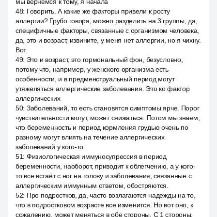
мы вернёмся к тому, я начала
48
:
Говорить. А какие же факторы привели к росту
аллергии? Грубо говоря, можно разделить на 3 группы, да,
специфичные факторы, связанные с организмом человека,
да, это и возраст, извините, у меня нет аллергии, но я чихну.
Вот.
49
:
Это и возраст, это гормональный фон, безусловно,
потому что, например, у женского организма есть
особенности, и в предменструальный период могут
утяжеляться аллергические заболевания. Это ко фактор
аллергических
50
:
Заболеваний, то есть становятся симптомы ярче. Порог
чувствительности могут, может снижаться. Потом мы знаем,
что беременность и период кормления грудью очень по
разному могут влиять на течение аллергических
заболеваний у кого-то
51
:
Физиологическая иммуносупрессия в период
беременности, наоборот, приводит к облегчению, а у кого-
то все встаёт с ног на голову и заболевания, связанные с
аллергическим иммунным ответом, обостряются.
52
:
Про подростков, да, часто возлагаются надежды на то,
что в подростковом возрасте все изменится. Но вот оно, к
сожалению, может меняться в обе стороны. С 1 стороны,