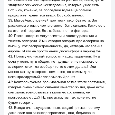
эпидемиологические исследования, которые у нас есть.
Вот, и он, конечно, за последние годы ещё больше
продолжает крениться вверх. Вот, собственно,
39
:
Мы сейчас с ксенией, вам моти тихо, без моти. Вот
расскажем о том, с чем это может быть связано. Какие есть
на этот счёт версии. Вот, собственно, те факторы.
40
:
Риска, которые могут влиять на частоту развития и
тяжесть аллергии. И мы сегодня говорим про аллергию на
пыльцу. Вот распространённость, да, четверть населения
европы. И это не просто некий дискомфорт в период the
41
:
Потому что частый вопрос от наших пациентов. Ну а
если у меня, ну, в общем, нет удушья, я не помираю от
аллергии, стоит ли вообще что-то с этим делать? Или
можно так, ну, затерпеть немножко, на самом деле,
неконтролируемый аллергический ренит.
42
:
Контролируемая бронхиальная астма это те состояния,
которые очень сильно снижают качество жизни, даже если
они законсервировались в каком-то состоянии, не
прогрессируют. Да? Ну, про астму мы так, конечно, не
будем говорить.
43
:
Всегда очень существенные, создаёт риски, поэтому,
даже если она законсервировалась, она, безусловно,