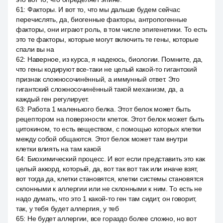
61
:
Факторы. И вот то, что мы дальше будем сейчас
перечислять, да, биогенные факторы, антропогенные
факторы, они играют роль, в том числе эпигенетики. То есть
это те факторы, которые могут включить те гены, которые
спали вы на
62
:
Наверное, из курса, я надеюсь, биологии. Помните, да,
что гены кодируют все-таки не целый какой-то гигантский
признак сложносочинённый, а иммунный ответ. Это
гигантский сложносочинённый такой механизм, да, а
каждый ген регулирует.
63
:
Работа 1 маленького белка. Этот белок может быть
рецептором на поверхности клеток. Этот белок может быть
цитокином, то есть веществом, с помощью которых клетки
между собой общаются. Этот белок может там внутри
клетки влиять на там какой
64
:
Биохимический процесс. И вот если представить это как
целый аккорд, который, да, вот так вот так или иначе взят,
вот тогда да, клетки становятся, клетки системы становятся
склонными к аллергии или не склонными к ним. То есть не
надо думать, что это 1 какой-то ген там сидит, он говорит,
так, у тебя будет аллергия, у теб
65
:
Не будет аллергии, все гораздо более сложно, но вот