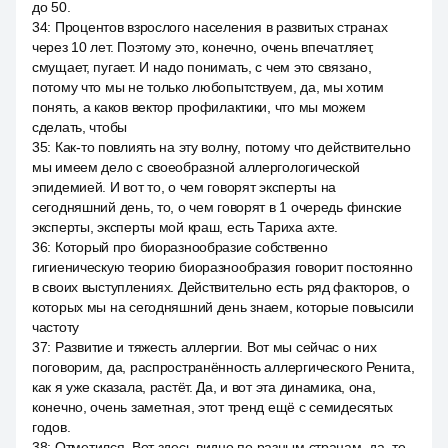
до 50.
34
:
Процентов взрослого населения в развитых странах
через 10 лет. Поэтому это, конечно, очень впечатляет,
смущает, пугает. И надо понимать, с чем это связано,
потому что мы не только любопытствуем, да, мы хотим
понять, а каков вектор профилактики, что мы можем
сделать, чтобы
35
:
Как-то повлиять на эту волну, потому что действительно
мы имеем дело с своеобразной аллергологической
эпидемией. И вот то, о чем говорят эксперты на
сегодняшний день, то, о чем говорят в 1 очередь финские
эксперты, эксперты мой краш, есть Тариха ахте.
36
:
Который про биоразнообразие собственно
гигиеническую теорию биоразнообразия говорит постоянно
в своих выступлениях. Действительно есть ряд факторов, о
которых мы на сегодняшний день знаем, которые повысили
частоту
37
:
Развитие и тяжесть аллергии. Вот мы сейчас о них
поговорим, да, распространённость аллергического Ренита,
как я уже сказала, растёт. Да, и вот эта динамика, она,
конечно, очень заметная, этот тренд ещё с семидесятых
годов.
38
:
Отметился. Вот здесь видно по разным странам, да, те