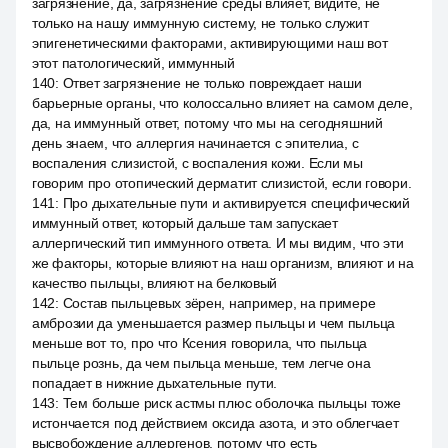
загрязнение, да, загрязнение среды влияет, видите, не
только на нашу иммунную систему, не только служит
эпигенетическими факторами, активирующими наш вот
этот патологический, иммунный
140
:
Ответ загрязнение не только повреждает наши
барьерные органы, что колоссально влияет на самом деле,
да, на иммунный ответ, потому что мы на сегодняшний
день знаем, что аллергия начинается с эпителиа, с
воспаления слизистой, с воспаления кожи. Если мы
говорим про отопический дерматит слизистой, если говори.
141
:
Про дыхательные пути и активируется специфический
иммунный ответ, который дальше там запускает
аллергический тип иммунного ответа. И мы видим, что эти
же факторы, которые влияют на наш организм, влияют и на
качество пыльцы, влияют на белковый
142
:
Состав пыльцевых зёрен, например, на примере
амброзии да уменьшается размер пыльцы и чем пыльца
меньше вот то, про что Ксения говорила, что пыльца
пыльце рознь, да чем пыльца меньше, тем легче она
попадает в нижние дыхательные пути.
143
:
Тем больше риск астмы плюс оболочка пыльцы тоже
истончается под действием оксида азота, и это облегчает
высвобождение аллергенов, потому что есть