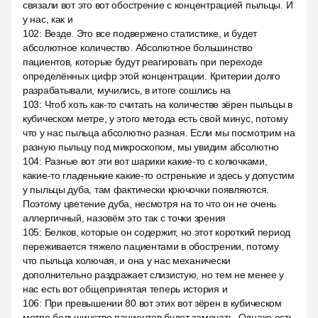
связали вот это вот обострение с концентрацией пыльцы. И
у нас, как и
102
:
Везде. Это все подвержено статистике, и будет
абсолютное количество. Абсолютное большинство
пациентов, которые будут реагировать при переходе
определённых цифр этой концентрации. Критерии долго
разрабатывали, мучились, в итоге сошлись на
103
:
Чтоб хоть как-то считать на количестве зёрен пыльцы в
кубическом метре, у этого метода есть свой минус, потому
что у нас пыльца абсолютно разная. Если мы посмотрим на
разную пыльцу под микроскопом, мы увидим абсолютно
104
:
Разные вот эти вот шарики какие-то с колючками,
какие-то гладенькие какие-то остренькие и здесь у допустим
у пыльцы дуба, там фактически крючочки появляются.
Поэтому цветение дуба, несмотря на то что он не очень
аллергичный, назовём это так с точки зрения
105
:
Белков, которые он содержит, но этот короткий период
переживается тяжело пациентами в обострении, потому
что пыльца колючая, и она у нас механически
дополнительно раздражает слизистую, но тем не менее у
нас есть вот общепринятая теперь история и
106
:
При превышении 80 вот этих вот зёрен в кубическом
метре большинство пациентов будет замечать. Однако есть