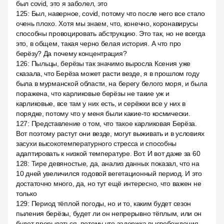
был covid, это я заболел, это
125
:
Был, наверное, covid, потому что после него все стало
очень плохо. Хотя мы знаем, что, конечно, коронавирусы
способны провоцировать абструкцию. Это так, но не всегда
это, в общем, такая черно белая история. А что про
берёзу? Да почему концентрация?
126
:
Пыльцы, берёзы так значимо выросла Ксения уже
сказала, что Берёза может расти везде, я в прошлом году
была в мурманской области, на берегу белого моря, и была
поражена, что карликовые берёзы не такие уж и
карликовые, все там у них есть, и серёжки все у них в
порядке, потому что у меня были какие-то космически.
127
:
Представление о том, что такое карликовая Берёза.
Вот поэтому растут они везде, могут выживать и в условиях
засухи высокотемпературного стресса и способны
адаптировать к низкой температуре. Вот. И вот даже за 60
128
:
Тире девяностые, да, анализ данных показал, что на
10 дней увеличился годовой вегетационный период. И это
достаточно много, да, но тут ещё интересно, что важен не
только
129
:
Период тёплой погоды, но и то, каким будет сезон
пыления берёзы, будет ли он непрерывно тёплым, или он
будет прерываться, потому что задержка высвобождения