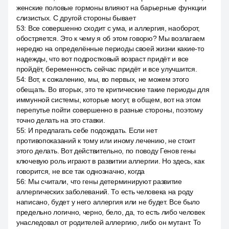
женские половые гормоны влияют на барьерные функции
слизистых. С другой стороны бывает
53
:
Все совершенно сходит с ума, и аллергия, наоборот,
обостряется. Это к чему я об этом говорю? Мы возлагаем
нередко на определённые периоды своей жизни какие-то
надежды, что вот подростковый возраст придёт и все
пройдёт, беременность сейчас придёт и все улучшится.
54
:
Вот, к сожалению, мы, во первых, не можем этого
обещать. Во вторых, это те критические такие периоды для
иммунной системы, которые могут, в общем, вот на этом
перепутье пойти совершенно в разные стороны, поэтому
точно делать на это ставки.
55
:
И предлагать себе подождать. Если нет
противопоказаний к тому или иному лечению, не стоит
этого делать. Вот действительно, по поводу Генов гены
ключевую роль играют в развитии аллергии. Но здесь, как
говорится, не все так однозначно, когда
56
:
Мы считали, что гены детерминируют развитие
аллергических заболеваний. То есть человека на роду
написано, будет у него аллергия или не будет. Все было
предельно логично, черно, бело, да, то есть либо человек
унаследовал от родителей аллергию, либо он мутант. То