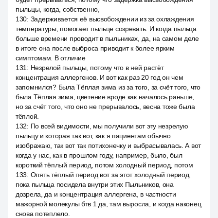
пыльцы, когда, собственно,
130
:
Задерживается её высвобождении из за охлаждения
температуры, помогает пыльце созревать. И когда пыльца
больше времени проводит в пыльниках, да, на самом деле
в итоге она после выброса приводит к более ярким
симптомам. В отличие
131
:
Незрелой пыльцы, потому что в ней растёт
концентрация аллергенов. И вот как раз 20 год он чем
запомнился? Была Тёплая зима из за того, за счёт того, что
была Тёплая зима, цветение вроде как началось раньше,
но за счёт того, что оно не прерывалось, весна тоже была
тёплой.
132
:
По всей видимости, мы получили вот эту незрелую
пыльцу и которая так вот, как я пациентам обычно
изображаю, так вот так потихонечку и выбрасывалась. А вот
когда у нас, как в прошлом году, например, было, был
короткий тёплый период, потом холодный период, потом
133
:
Опять тёплый период вот за этот холодный период,
пока пыльца посидела внутри этих Пыльников, она
дозрела, да и концентрация аллергена, в частности
мажорной молекулы бтв 1 да, там выросла, и когда наконец
снова потеплело.