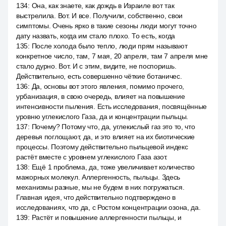
134
:
Она, как знаете, как дождь в Израиле вот так
выстрелила. Вот. И все. Получили, собственно, свои
симптомы. Очень ярко в такие сезоны люди могут точно
дату назвать, когда им стало плохо. То есть, когда
135
:
После холода было тепло, люди прям называют
конкретное число, там, 7 мая, 20 апреля, там 7 апреля мне
стало дурно. Вот. И с этим, видите, не поспоришь.
Действительно, есть совершенно чёткие ботаничес.
136
:
Да, основы вот этого явления, помимо прочего,
урбанизация, в свою очередь, влияет на повышение
интенсивности пыления. Есть исследования, посвящённые
уровню углекислого Газа, да и концентрации пыльцы.
137
:
Почему? Потому что, да, углекислый газ это то, что
деревья поглощают, да, и это влияет на их биотические
процессы. Поэтому действительно пыльцевой индекс
растёт вместе с уровнем углекислого Газа азот.
138
:
Ещё 1 проблема, да, тоже увеличивает количество
мажорных молекул. Аллергенность, пыльцы. Здесь
механизмы разные, мы не будем в них погружаться.
Главная идея, что действительно подтверждено в
исследованиях, что да, с Ростом концентрации озона, да.
139
:
Растёт и повышение аллергенности пыльцы, и