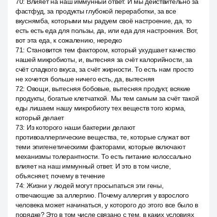
70
:
Влияет на наш иммунный ответ. И мы действительно за
фастфуд, за продукты глубокой переработки, за все
вкуснямба, которыми мы радуем своё настроение, да, то
есть есть еда для пользы, да, или еда для настроения. Вот,
вот эта еда, к сожалению, нередко
71
:
Становится тем фактором, который ухудшает качество
нашей микробиоты, и, вытесняя за счёт калорийности, за
счёт сладкого вкуса, за счёт жирности. То есть нам просто
не хочется больше ничего есть, да, вытесняя
72
:
Овощи, вытесняя бобовые, вытесняя продукт, всякие
продукты, богатые клетчаткой. Мы тем самым за счёт такой
еды лишаем нашу микробиоту тех веществ того корма,
который делает
73
:
Из которого наши бактерии делают
противоаллергические вещества, те, которые служат вот
теми эпигенетическими факторами, которые включают
механизмы толерантности. То есть питание колоссально
влияет на наш иммунный ответ. И это в том числе,
объясняет, почему в течение
74
:
Жизни у людей могут просыпаться эти гены,
отвечающие за аллергию. Почему аллергия у взрослого
человека может начинаться, у которого до этого все было в
порядке? Это в том числе связано с тем, в каких условиях