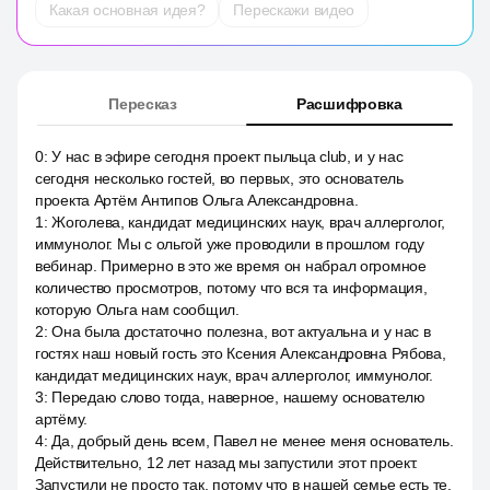
Какая основная идея?
Перескажи видео
Пересказ
Расшифровка
0
:
У нас в эфире сегодня проект пыльца club, и у нас
сегодня несколько гостей, во первых, это основатель
проекта Артём Антипов Ольга Александровна.
1
:
Жоголева, кандидат медицинских наук, врач аллерголог,
иммунолог. Мы с ольгой уже проводили в прошлом году
вебинар. Примерно в это же время он набрал огромное
количество просмотров, потому что вся та информация,
которую Ольга нам сообщил.
2
:
Она была достаточно полезна, вот актуальна и у нас в
гостях наш новый гость это Ксения Александровна Рябова,
кандидат медицинских наук, врач аллерголог, иммунолог.
3
:
Передаю слово тогда, наверное, нашему основателю
артёму.
4
:
Да, добрый день всем, Павел не менее меня основатель.
Действительно, 12 лет назад мы запустили этот проект.
Запустили не просто так, потому что в нашей семье есть те,