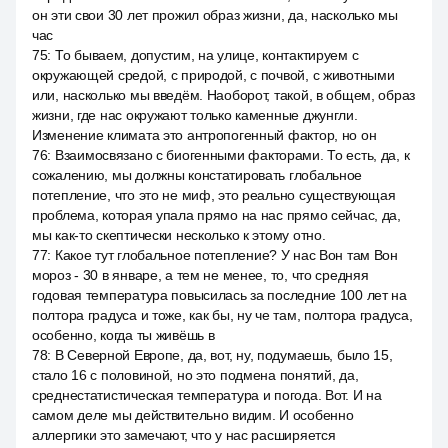
он эти свои 30 лет прожил образ жизни, да, насколько мы
час
75
:
То бываем, допустим, на улице, контактируем с
окружающей средой, с природой, с почвой, с животными
или, насколько мы введём. Наоборот, такой, в общем, образ
жизни, где нас окружают только каменные джунгли.
Изменение климата это антропогенный фактор, но он
76
:
Взаимосвязано с биогенными факторами. То есть, да, к
сожалению, мы должны констатировать глобальное
потепление, что это не миф, это реально существующая
проблема, которая упала прямо на нас прямо сейчас, да,
мы как-то скептически несколько к этому отно.
77
:
Какое тут глобальное потепление? У нас Вон там Вон
мороз - 30 в январе, а тем не менее, то, что средняя
годовая температура повысилась за последние 100 лет на
полтора градуса и тоже, как бы, ну че там, полтора градуса,
особенно, когда ты живёшь в
78
:
В Северной Европе, да, вот, ну, подумаешь, было 15,
стало 16 с половиной, но это подмена понятий, да,
среднестатистическая температура и погода. Вот. И на
самом деле мы действительно видим. И особенно
аллергики это замечают, что у нас расширяется