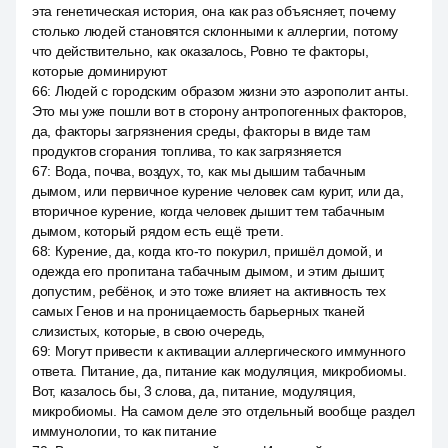
эта генетическая история, она как раз объясняет, почему
столько людей становятся склонными к аллергии, потому
что действительно, как оказалось, Ровно те факторы,
которые доминируют
66
:
Людей с городским образом жизни это аэрополит анты.
Это мы уже пошли вот в сторону антропогенных факторов,
да, факторы загрязнения среды, факторы в виде там
продуктов сгорания топлива, то как загрязняется
67
:
Вода, почва, воздух, то, как мы дышим табачным
дымом, или первичное курение человек сам курит, или да,
вторичное курение, когда человек дышит тем табачным
дымом, который рядом есть ещё трети.
68
:
Курение, да, когда кто-то покурил, пришёл домой, и
одежда его пропитана табачным дымом, и этим дышит,
допустим, ребёнок, и это тоже влияет на активность тех
самых Генов и на проницаемость барьерных тканей
слизистых, которые, в свою очередь,
69
:
Могут привести к активации аллергического иммунного
ответа. Питание, да, питание как модуляция, микробиомы.
Вот, казалось бы, 3 слова, да, питание, модуляция,
микробиомы. На самом деле это отдельный вообще раздел
иммунологии, то как питание