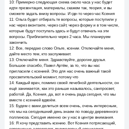
10
:
Примерно следующая схема около часа у нас будет
идти презентация, материалы, скажем так, теория, и вы
сможете задать внизу вопросы. И где-то через час Ксения
11
:
Ольга будет отбирать те вопросы, которые поступили у
нас через вконтакте, через сайт, через форму и в том числе,
которые будут поступать здесь и будут отвечать на эти
вопросы. Приблизительно через 2 часа. Мы планируем
закончить
12
:
Все, передаю слово Ольге, ксении. Отключайте меня,
дайте место тем, кто заслуживает.
13
:
Отключайте меня. Здравствуйте, дорогие друзья.
Большое спасибо, Павел Артём, за то, что вы нас
пригласили с ксенией. Это для нас очень важный такой
просветительский момент, потому что
14
:
Каждый врач, помимо своей лечебной деятельности, он
ещё занимается, как это раньше называлось, санпросвет,
работой. Да, Ксения, да, вот я очень рада сегодня, что мы
вместе с ксенией вдвоём.
15
:
Будем с вами делиться всем очень, очень интересным,
что мы на сегодняшний день знаем по поводу деревянного
поллиноза. Сегодня именно он у нас в центре внимания.
16
:
Я хочу представить ксению. Вот Ксения потрясающий,
совершенно аллерголог, великолепный специалист,