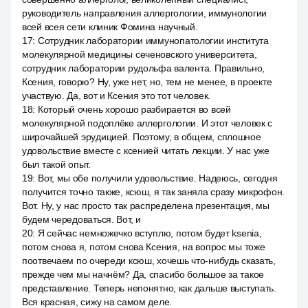
руководитель направления аллергологии, иммунологии
всей всея сети клиник Фомина научный.
17
:
Сотрудник лаборатории иммунопатологии института
молекулярной медицины сеченовского университета,
сотрудник лаборатории рудольфа валента. Правильно,
Ксения, говорю? Ну, уже нет, но, тем не менее, в проекте
участвую. Да, вот и Ксения это тот человек.
18
:
Который очень хорошо разбирается во всей
молекулярной подоплёке аллергологии. И этот человек с
широчайшей эрудицией. Поэтому, в общем, сплошное
удовольствие вместе с ксенией читать лекции. У нас уже
был такой опыт.
19
:
Вот, мы обе получили удовольствие. Надеюсь, сегодня
получится точно также, ксюш, я так заняла сразу микрофон.
Вот. Ну, у нас просто так распределена презентация, мы
будем чередоваться. Вот, и
20
:
Я сейчас немножечко вступлю, потом будет ksenia,
потом снова я, потом снова Ксения, на вопрос мы тоже
поотвечаем по очереди ксюш, хочешь что-нибудь сказать,
прежде чем мы начнём? Да, спасибо большое за такое
представление. Теперь непонятно, как дальше выступать.
Вся красная, сижу на самом деле.