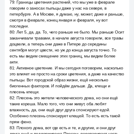
79
:
Границы цветения растений, что мы уже в феврале
говорим о заносах пыльцы даже у нас на севере, в
петербурге. А в Москве, я думаю, ну, может, даже и раньше,
смотря в феврале, конец января и февраля, ну вот
последни.
80
:
Лет 5, да, да. То, чего раньше не было. Мы раньше Осит
заканчивали травами, в начале августа говорили, все травы
доцвели, а теперь они даже в Питере до середины
сентября могут цвести, но уж до конца августа точно. То
есть мы видим смещение этих границ, мы видим более
акти.
81
:
Активное цветение. И мы сегодня поговорим, насколько
это влияет не просто на сроки цветения, а даже на качество
пыльцы. Вот городской образ жизни, ещё несколько
биогенных факторов. И пойдём дальше. Да, клещи и
плесень клещи.
82
:
Плесень это жители человеческого дома, но они ещё
такие кореша. Мало того, что они живут, оба любят
влажность, да, они ещё друг друга спонсируют едой.
Особенно плесень спонсирует клещей. То есть есть такой
прям фено.
83
:
Плохого дома, вот где есть и те, и другие, и они друг
друга ещё и поддерживают. Плесень переваривает часть