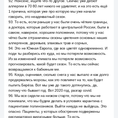
92
:
Нонсенс, ищите что-то другое. Сейчас уже дебют
аллергии в 70 80 лет никого не удивляет, и на это есть ещё
1 причина, которая уже про которую мы уже начали
говорить, это неадекватный сезон.
93
:
То есть, если раньше у нас были очень чёткие границы,
а доктора, которые работают в центральной России, были в
самом, наверное, хорошем положении, потому что у нас
чётко были отграничены сезоны цветения основных наших
аллергенов, деревьев, злаковых трав и сорных,
94
:
Это не Южная Европа, где все цветёт одновременно. И
поди ты разберись кто куда, но мы потеряли возможность.
Из за изменений климата мы потеряли возможность
прогнозировать, какой будет сезон. То есть мы сейчас
возвращаемся к бабкиным ме.
95
:
Когда, оценивая, сколько снега у нас выпало и как долго
продержались морозы, как это повлияет на то, как будет
пылить Берёза. Вот мы уже до такого дотянулись, да,
потому что бывает год. Вот 2020 год, разгар covid.
96
:
Мы все сидели на низком старте, потому что мы не
понимали, что мы будем делать в условиях карантина с
пациентами полинозников. Выйти никуда не выйдешь. Это
опасно. Пациенты, у которых обострение подвержены
респираторно вирусными больше. То есть