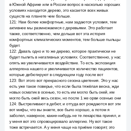
в Южной Африке или в России вопрос в насколько хороших
условиях находится дерево, это касается всех живых
существ на планете чем больше.
121
:
Нам более комфортные, нам задаются условия, тем
активнее мы размножаемся с деревьями. Это работает
также, соответственно, чем дольше вот эта история
комфортных климатических моментов, тем больше пыльцы
будет.
122
:
Давать одно и то же дерево, которое практически не
будет пылить в негативных условиях. Соответственно, у нас
опять же увеличивается воздействие. То есть экспозиция
аллергена нашего и увеличивается количество пациентов,
которые дебютируют в следующем году после вот
123
:
Вот этого вот прекрасного сезона цветения. Это у нас
есть уже такое поверье, что если была тяжёлая весна, жди
новых осматик в осенью, то есть им могло быть окей, им
могло быть окей весь сезон, но после 1 же орви осенью они
124
:
Выстреливают в дебют, и оттуда вот рождаются вот эти
вот мифы, что вы знаете, все было хорошо, а потом я
заболел, наверное, какие-нибудь не те лекарства принял, и
у меня вот это спровоцировало аллергию. Ну вот такое
тоже встречается. А у меня чаще на приёме говорят, это