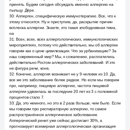
принять. Будем сегодня обсуждать именно аллергию на
пыльцу. Дёре.
30
:
Аллерген, специфическую иммунотерапию. Все, что к
этому относится. Ну и приступим, да, раскрытие причин
всплеска аллергии. Знаете, это такая злободневная тема,
на
31
:
Всех, всех, всех аллергологических, иммунологических
мероприятиях, потому что действительно, мы об аллергии
говорим как о цене цивилизации. Что за урбанизацию? За
наш современный мир? Мы, к сожалению, расплатились
действительно Ростом аллергических заболеваний. И это
не фигура речи, коне,
32
:
Конечно, аллергия возникает не у 9 человек из 10. Да,
все же это заболевание более редкое. Но если мы говорим
про, например, пищевую аллергию, частота пищевой
аллергии удвоилась за последние 20 лет из 3 с половиной
процентов стало 7.
33
:
Да, это немного, но это в 2 раза больше, чем было. Если
мы говорим про респираторную аллергию, то самое
распространённое аллергическое заболевание.
Аллергический ренит уже сейчас достигает 30%, а
прогнозирует всемирная аллергологическая организация