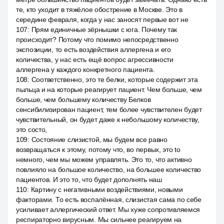
те, кто уходит в тяжёлое обострение в Москве. Это в
середине февраля, когда у нас заносят первые вот не
107
:
Прям единичные зёрнышки с юга. Почему так
происходит? Потому что помимо непосредственно
экспозиции, то есть воздействия аллергена и его
количества, у нас есть ещё вопрос агрессивности
аллергена у каждого конкретного пациента.
108
:
Соответственно, это те белки, которые содержит эта
пыльца и на которые реагирует пациент. Чем больше, чем
больше, чем большему количеству Белков
сенсибилизирован пациент, тем более чувствителен будет
чувствительный, он будет даже к небольшому количеству,
это состо,
109
:
Состояние слизистой, мы будем все равно
возвращаться к этому, потому что, во первых, это to
немного, чем мы можем управлять. Это то, что активно
повлияло на большое количество, на большее количество
пациентов. И это то, что будет дополнять наш
110
:
Картину с негативными воздействиями, новыми
факторами. То есть воспалённая, слизистая сама по себе
усиливает аллергический ответ. Мы хуже сопротивляемся
респираторно вирусным. Мы сильнее реагируем на