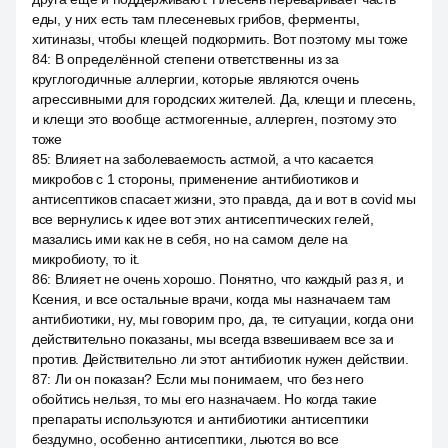
еды, у них есть там плесеневых грибов, ферменты,
хитиназы, чтобы клещей подкормить. Вот поэтому мы тоже
84
:
В определённой степени ответственны из за
круглогодичные аллергии, которые являются очень
агрессивными для городских жителей. Да, клещи и плесень,
и клещи это вообще астмогенные, аллерген, поэтому это
тоже
85
:
Влияет на заболеваемость астмой, а что касается
микробов с 1 стороны, применение антибиотиков и
антисептиков спасает жизни, это правда, да и вот в covid мы
все вернулись к идее вот этих антисептических гелей,
мазались ими как не в себя, но на самом деле на
микробиоту, то it.
86
:
Влияет не очень хорошо. Понятно, что каждый раз я, и
Ксения, и все остальные врачи, когда мы назначаем там
антибиотики, ну, мы говорим про, да, те ситуации, когда они
действительно показаны, мы всегда взвешиваем все за и
против. Действительно ли этот антибиотик нужен действии.
87
:
Ли он показан? Если мы понимаем, что без него
обойтись нельзя, то мы его назначаем. Но когда такие
препараты используются и антибиотики антисептики
бездумно, особенно антисептики, льются во все