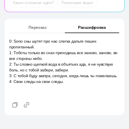
Какая основная идея?
Перескажи видео
Пересказ
Расшифровка
0
:
Sono сны шутят про нас слегка дальге пеших
пропитанный.
1
:
Тоботы только во снах приходишь все заново, заново, во
все стороны небо.
2
:
Ты словно щепкой вода в объятьях ада, я не чувствую
боль, но с тобой забери, забери.
3
:
С тобой буду завтра, сегодня, когда лишь ты пожелаешь.
4
:
Свои следы на свои следы.